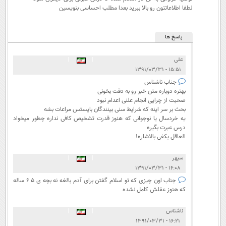
لطفا اطلاعاتتون رو بالا ببرید بعدا مطلب احساسی بنویسین
پاسخ ها
علی
|
|
۱۵:۵۱ - ۱۳۹۱/۰۳/۳۱
جناب ناشناس
بهتره دوباره متن خبر رو به دقت بخونی
صحبت از چرایی انجام علنی اعدام نبود
بحث بر سر اینه که شرایط سنی بینندگان بایستس مراعات بشه
یه خردسال یا نوجوانی که هنوز قدرت تشخیص کافی نداره چطور میخواد
درس عبرت بگیره
العاقل یکفی بالاشاره!
سپهر
|
|
۱۶:۰۸ - ۱۳۹۱/۰۳/۳۱
جناب اون چیزی که تو اسلام گفتن برای آدم بالغه نه بچه ی 5 6 ساله
که هنوز عقلش کامل نشده
ناشناس
|
|
۱۶:۲۱ - ۱۳۹۱/۰۳/۳۱