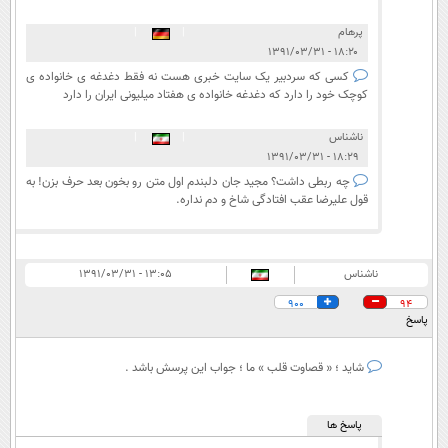
پرهام
|
|
۱۸:۲۰ - ۱۳۹۱/۰۳/۳۱
کسی که سردبیر یک سایت خبری هست نه فقط دغدغه ی خانواده ی
کوچک خود را دارد که دغدغه خانواده ی هفتاد میلیونی ایران را دارد
ناشناس
|
|
۱۸:۲۹ - ۱۳۹۱/۰۳/۳۱
چه ربطی داشت؟ مجید جان دلبندم اول متن رو بخون بعد حرف بزن! به
قول علیرضا عقب افتادگی شاخ و دم نداره.
ناشناس
۱۳:۰۵ - ۱۳۹۱/۰۳/۳۱
900
94
پاسخ
شاید ؛ « قصاوت قلب » ما ؛ جواب این پرسش باشد .
پاسخ ها