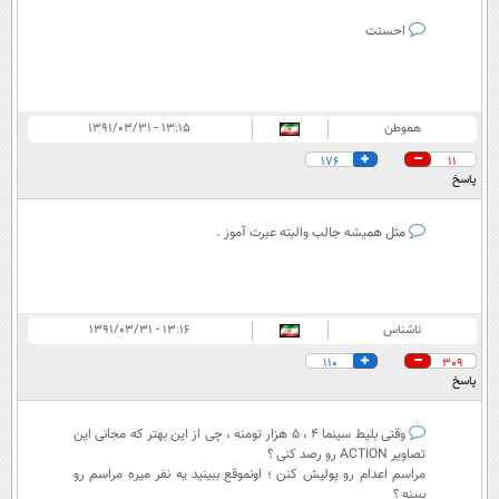
احسنت
هموطن
۱۳:۱۵ - ۱۳۹۱/۰۳/۳۱
176
11
پاسخ
مثل همیشه جالب والبته عبرت آموز .
ناشناس
۱۳:۱۶ - ۱۳۹۱/۰۳/۳۱
110
309
پاسخ
وقتی بلیط سینما 4 ، 5 هزار تومنه ، چی از این بهتر که مجانی این
تصاویر ACTION رو رصد کنی ؟
مراسم اعدام رو پولیش کنن ؛ اونموقع ببینید یه نفر میره مراسم رو
ببینه ؟