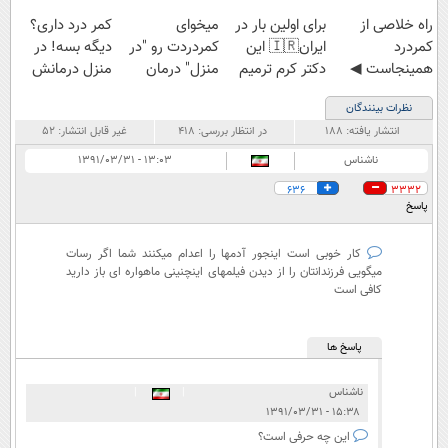
‌راه خلاصی از
برای اولین بار در
میخوای
کمر درد داری؟
کمردرد
ایران🇮🇷 این
کمردردت رو "در
دیگه بسه! در
همینجاست ◀
دکتر کرم ترمیم
منزل" درمان
منزل درمانش
فقط کافیه فرم
کننده 23 روزه
کنی؟ (◂فیلم +
کن
نظرات بینندگان
رو پر کنی!
ساخت!
◂پرسش‌نامه)
(◀پرسش‌نامه)
انتشار یافته:
۱۸۸
در انتظار بررسی:
۴۱۸
غیر قابل انتشار:
۵۲
ناشناس
۱۳:۰۳ - ۱۳۹۱/۰۳/۳۱
636
3332
پاسخ
کار خوبی است اینجور آدمها را اعدام میکنند شما اگر رسات
میگویی فرزندانتان را از دیدن فیلمهای اینچنینی ماهواره ای باز دارید
کافی است
پاسخ ها
ناشناس
|
|
۱۵:۳۸ - ۱۳۹۱/۰۳/۳۱
این چه حرفی است؟