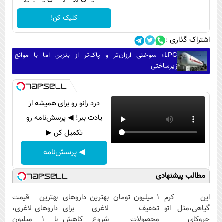
کلیک کن!
اشتراک گذاری :
LPG؛ سوختی ارزان‌تر و پاک‌تر از بنزین اما با موانع
زیرساختی
درد زانو رو برای همیشه از
یادت ببر! ◀ پرسش‌نامه رو
تکمیل کن ▶
◀ پرسش‌نامه
مطالب پیشنهادی
این کرم
۱ میلیون تومان
بهترین داروهای
بهترین قیمت
گیاهی،مثل اتو
تخفیف
لاغری برای
داروهای لاغری،
چروکای
محصولات
شروع کاهش
با ۱ میلیون