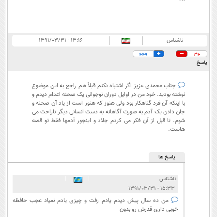
ناشناس
۱۳:۱۶ - ۱۳۹۱/۰۳/۳۱
449
34
پاسخ
جناب محمدی عزیز اگر اشتباه نکنم قبلاً هم راجع به این موضوع
نوشته بودید. خود من در اوایل دوران نوجوانی یک صحنه اعدام دیدم و
با اینکه آن فرد گناهکار بود ولی هنوز که هنوز است از یاد آن صحنه و
جان دادن یک آدم به صورت آگاهانه به دست انسانی دیگر ناراحت می
شوم. تا قبل از آن فکر می کردم جلاد و اینجور آدمها فقط تو قصه
هاست.
پاسخ ها
ناشناس
|
|
۱۵:۳۳ - ۱۳۹۱/۰۳/۳۱
من ده سال پیش دیدم یادم رفت و چیزی یادم نمیاد عجب حافظه
خوبی داری قدرش رو بدون