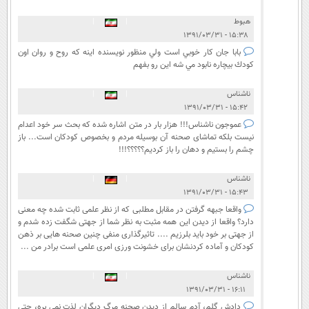
هبوط
|
|
۱۵:۳۸ - ۱۳۹۱/۰۳/۳۱
بابا جان كار خوبي است ولي منظور نويسنده اينه كه روح و روان اون
كودك بيچاره نابود مي شه اين رو بفهم
ناشناس
|
|
۱۵:۴۲ - ۱۳۹۱/۰۳/۳۱
عموجون ناشناس!!! هزار بار در متن اشاره شده که بحث سر خود اعدام
نیست بلکه تماشای صحنه آن بوسیله مردم و بخصوص کودکان است... باز
چشم را بستیم و دهان را باز کردیم؟؟؟؟؟!!!
ناشناس
|
|
۱۵:۴۳ - ۱۳۹۱/۰۳/۳۱
واقعا جبهه گرفتن در مقابل مطلبی که از نظر علمی ثابت شده چه معنی
دارد؟ واقعا از دیدن این همه مثبت به نظر شما از جهتی شگفت زده شدم و
از جهتی بر خود باید بلرزیم .... تاثیرگذاری منفی چنین صحنه هایی بر ذهن
کودکان و آماده کردنشان برای خشونت ورزی امری علمی است برادر من ...
ناشناس
|
|
۱۶:۱۱ - ۱۳۹۱/۰۳/۳۱
دادش گلم، آدم سالم از دیدن صحنه مرگ دیگران لذت نمی بره، حتی