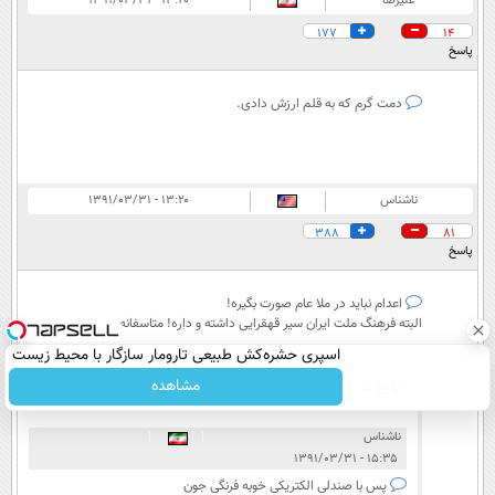
علیرضا
۱۳:۲۰ - ۱۳۹۱/۰۳/۳۱
177
14
پاسخ
دمت گرم که به قلم ارزش دادی.
ناشناس
۱۳:۲۰ - ۱۳۹۱/۰۳/۳۱
388
81
پاسخ
اعدام نباید در ملا عام صورت بگیره!
البته فرهنگ ملت ایران سیر قهقرایی داشته و داره! متاسفانه
اسپری حشره‌کش طبیعی تارومار سازگار با محیط زیست
و با محافظت طبیعی
مشاهده
پاسخ ها
ناشناس
|
|
۱۵:۳۵ - ۱۳۹۱/۰۳/۳۱
پس با صندلی الکتریکی خوبه فرنگی جون