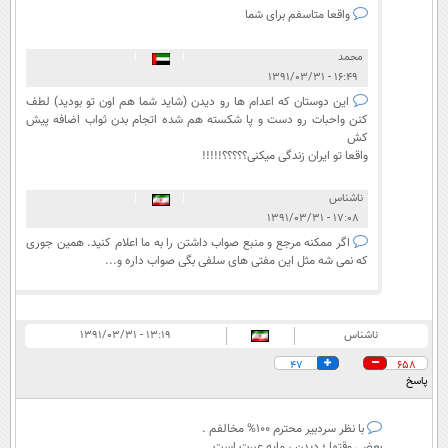
واقعا متاسفم برای شما
محمد
|
|
۱۶:۴۹ - ۱۳۹۱/۰۳/۳۱
این دوستان که اعدام ها رو دیدن (شاید شما هم اون تو بودید) لطف
کنن واحبات رو دست و پا شکسته هم شده اتجام بدن ثواب اضافه پیش
کش
واقعا تو ایران زندگی میکنی؟؟؟؟؟!!!!!
ناشناس
|
|
۱۷:۰۸ - ۱۳۹۱/۰۳/۳۱
اگر ممکنه مرجع و منبع صواب داشتن را به ما اعلام کنید. همین جوری
که نمی شه مثل این مفتی های سلفی بگی صواب داره و...
ناشناس
۱۳:۱۹ - ۱۳۹۱/۰۳/۳۱
47
658
پاسخ
با نظر سردبیر محترم 100% مخالفم .
بعضی وقتها ؛ دیدن ، مایه عبرت است .