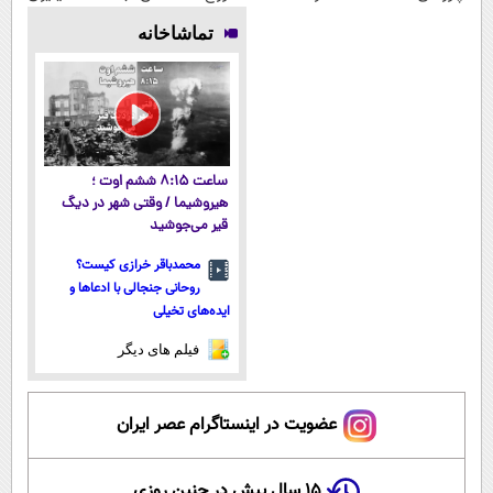
پوستتوصاف
لاغری؛ یک قدم
وزن، ارسال از
تخفیف و ارسال
تماشاخانه
میکنه!50%تخفیف
نزدیک‌تر به
داروخانه های
از داروخانه‌
شروع کاهش
نزدیکت!
وزن
ساعت ۸:۱۵ ششم اوت ؛
هیروشیما / وقتی شهر در دیگ
قیر می‌جوشید
محمدباقر خرازی کیست؟
روحانی جنجالی با ادعاها و
ایده‌های تخیلی
فیلم های دیگر
عضویت در اینستاگرام عصر ایران
۱۵ سال پیش در چنین روزی