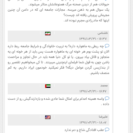
حیوانات هم از دیدن صحنه مرگ همنوعانشان متاثر میشوند.
یک سوال هم به ذهن میرسه. مجازات جامعه ای که در دامن آن چنین
مجرمانی پرورش یافته اند چیست؟
اینها که مادرزادی مجرم نبوده اند.
ناشناس
|
|
۱۶:۳۷ - ۱۳۹۱/۰۳/۳۱
چه ربطی به ماهواره داره؟ به تربیت خانوادگی و شرایط جامعه ربط داره
الان تو پشت بوم هر خونه ای یه ماهواره هست پس باید از هر خونه ای یه
متجاوز و قاتل بیاد بیرون. یا تو کل دنیا همه باید در حال تجاوز و مزاحمت
باشن چون به قول شما فیلمای اینچنینی میبینند. تا کی میخواهیم تقصیر رو
از بندازیس گردن عوامل دیگه؟ فکر نمیکنید خودمون ایراد داریم. یه کم
منصف باشیم.
محمد
|
|
۱۶:۴۷ - ۱۳۹۱/۰۳/۳۱
واسه همینه اعدام برای امثال شما عادی شده و بازدارندگیش رو از دست
داده .
علیرضا
|
|
۱۸:۰۷ - ۱۳۹۱/۰۳/۳۱
عقب افتادگی شاخ و دم ندارد