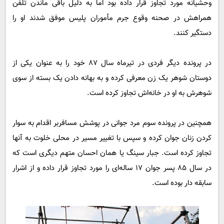
وحشیانه مورد تجاوز قرار داده بود اما به دلیل باقی ماندن تلفن
پیامک
سرگرمی
همراهش در صحنه وقوع جرم مأموران پلیس موفق شدند او را
روانشناسی
فناوری
دستگیر کنند.
آشپزی
گوناگون
دانلود
حوادث
در پرونده دیگر فردی در تیرماه سال 87 خود را به عنوان یکی از
دوستان شوهر یک زن معرفی کرده و به بهانه دادن یک بسته از سوی
محیط زیست
شوهرش به او در خانه‌اش تجاوز کرده است.
سلامت
فرهنگی
همچنین در پرونده سوم مرد جوانی در پوشش مسافربر اقدام به سوار
بین الملل
کردن زنان جوان کرده و سپس با تغییر مسیر در محلی خلوت به آنها
تجاوز کرده است. جبار سینگ یا همان احسان متهم دیگری است که
اجتماعی
در سال 85 پسر جوان 17 ساله‌ای را مورد تجاوز قرار داده و از اشرار
حیات وحش
سابقه دار بوده است.
سیاست خارجی