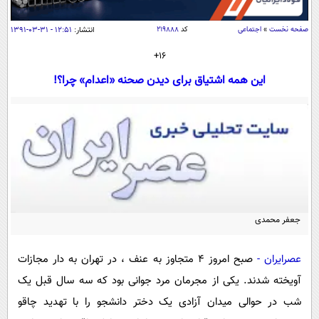
سیاسی
اقتصاد
صفحه نخست
»
اجتماعی
کد
۲۱۹۸۸۸
انتشار:
۱۲:۵۱ - ۳۱-۰۳-۱۳۹۱
جامعه
اقتصادی
16+
ورزشی
اجتماعی
این همه اشتیاق برای دیدن صحنه «اعدام» چرا؟!
خودرو
بین الملل
حوادث
فرهنگ و هنر
سیاست خارجی
سلامت
علم و دانش
یک برش دانایی
قرآن
فناوری و It
محیط زیست
گوناگون
علمی
سفر و تفریح
جعفر محمدی
فیلم
سرگرمی
اخبار کریپتو
عصر ایران 2
اقتصاد
باشگاه مغز
عصرایران
-
صبح امروز 4 متجاوز به عنف ، در تهران به دار مجازات
آموزش زبان
خواندنی ها و دیدنی ها
ورزش
مجله تصویری سلاح
آویخته شدند. یکی از مجرمان مرد جوانی بود که سه سال قبل یک
داستان کوتاه
سیاست
شب در حوالی میدان آزادی یک دختر دانشجو را با تهدید چاقو