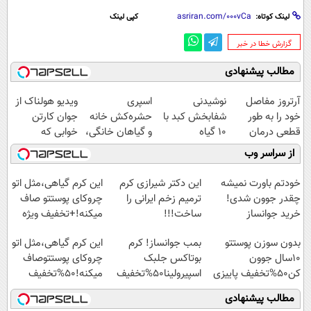
لینک کوتاه:
کپی لینک
‌گزارش خطا در خبر
مطالب پیشنهادی
آرتروز مفاصل
نوشیدنی
اسپری
ویدیو هولناک از
خود را به طور
شفابخش کبد با
حشره‌کش خانه
جوان کارتن
قطعی درمان
10 گیاه
و گیاهان خانگی،
خوابی که
کنید!
موثر(تخفیف تا
نابودکننده انواع
میلیاردر شد.
از سراسر وب
◗پرسش‌نامه◖
امشب)
حشرات خانگی و
آموزش رایگان
آفات
خودتم باورت نمیشه
این دکتر شیرازی کرم
این کرم گیاهی،مثل اتو
چقدر جوون شدی!
ترمیم زخم ایرانی را
چروکای پوستتو صاف
خرید جوانساز
ساخت!!!
میکنه!+تخفیف ویژه
اسپیرولینا با تخفیف
بدون سوزن پوستتو
بمب جوانساز! کرم
این کرم گیاهی،مثل اتو
ویژه
10سال جوون
بوتاکس جلبک
چروکای پوستتوصاف
کن50%تخفیف پاییزی
اسپیرولینا50%تخفیف
میکنه!50%تخفیف
مطالب پیشنهادی