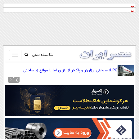
باز
نسخه اصلی
و
صفحه اول
LPG؛ سوختی ارزان‌تر و پاک‌تر از بنزین اما با موانع زیرساختی
بسته
تماس با ما
کردن
آرشیو
منو
جستجو
نظرسنجی
آب و هوا
اوقات شرعی
پیوند ها
سواد زندگی