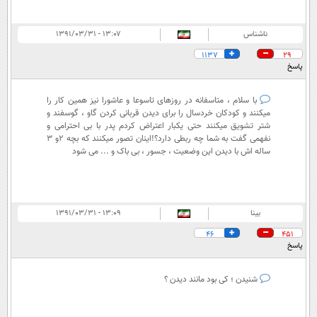
ناشناس
۱۳:۰۷ - ۱۳۹۱/۰۳/۳۱
1137
29
پاسخ
با سلام ، متاسفانه در روزهای تاسوعا و عاشورا نیز همین کار را
میکنند و کودکان خردسال را برای دیدن قربانی کردن گاو ، گوسفند و
شتر تشویق میکنند حتی یکبار اعتراض کردم پدر با بی احترامی و
نفهمی گفت به شما چه ربطی دارد؟!اینان تصور میکنند که بچه 2و 3
ساله اش با دیدن این وضعیت ، جسور ، بی باک و ... می شود
بینا
۱۳:۰۹ - ۱۳۹۱/۰۳/۳۱
46
451
پاسخ
شنیدن ؛ کی بود مانند دیدن ؟