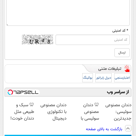
* کد امنیتی
اعتبارسنجی
دیزل ژنراتور
بوکینگ
از سراسر وب
دندان مصنوعی
🦷 دندان
دندان مصنوعی
🦷 سبک و
سوئیسی:
مصنوعی
با تکنولوژی
طبیعی مثل
جدیدترین
سوئیسی با
دیجیتال
دندان خودت!
فناوری اروپا،
تکنولوژی
سوئیسی🇨🇭
نصب آسان و
بازگشت به بالای صفحه
سبک و مقاوم |
دیجیتال |
پرداخت اقساطی