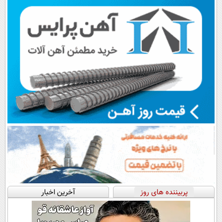
پرداخت قسطی
پرداخت در 4
💳 📍 تهران
قسط |📍 تهران
پربیننده های روز
آخرین اخبار