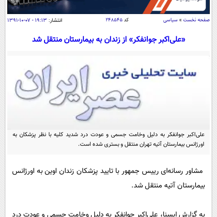
سیاسی
اقتصاد
صفحه نخست
»
سیاسی
کد
۲۴۸۵۴۵
انتشار:
۱۹:۱۳ - ۰۷-۱۰-۱۳۹۱
جامعه
اقتصادی
«علی‌اکبر جوانفکر» از زندان به بیمارستان منتقل شد
ورزشی
اجتماعی
خودرو
بین الملل
حوادث
فرهنگ و هنر
سیاست خارجی
سلامت
علم و دانش
یک برش دانایی
قرآن
فناوری و It
محیط زیست
گوناگون
علی‌اکبر جوانفکر به دلیل وخامت جسمی و عودت درد شدید کلیه با نظر پزشکان به
علمی
سفر و تفریح
اورژانس بیمارستان آتیه تهران منتقل و بستری شده است.
فیلم
سرگرمی
اخبار کریپتو
عصر ایران 2
اقتصاد
باشگاه مغز
مشاور رسانه‌ای رییس جمهور با تایید پزشکان زندان اوین به اورژانس
آموزش زبان
خواندنی ها و دیدنی ها
بیمارستان آتیه منتقل شد.
ورزش
مجله تصویری سلاح
داستان کوتاه
سیاست
به گزارش ایسنا، علی‌اکبر جوانفکر به دلیل وخامت جسمی و عودت درد