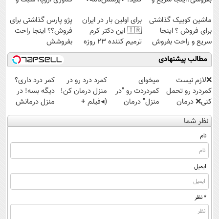
راحت بفروش
مقاوم | پرداخت
ماشین کوییک گذاشتی
برای اولین بار در ایران
پژو پارس گذاشتی برای
قسطی
برای فروش ؟ اینجا
🇮🇷 این دکتر کرم
فروش؟؟ اینجا راحت
سریع و راحت بفروش
ترمیم کننده 23 روزه
بفروشش
ساخت!
مطالب پیشنهادی
❌لازم نیست
میخوای
کمرد درد رو در
کمر درد داری؟
کمردرد رو تحمل
کمردردت رو "در
منزل درمان کن!
دیگه بسه! در
کنی❌ درمان
منزل" درمان
(◂فیلم +
منزل درمانش
بدون جراحی و
کنی؟ (◂فیلم +
پرسش‌نامه)
کن
نظر شما
قرص
◂پرسش‌نامه)
(◀پرسش‌نامه)
(پرسشنامه)
نام
ایمیل
* نظر