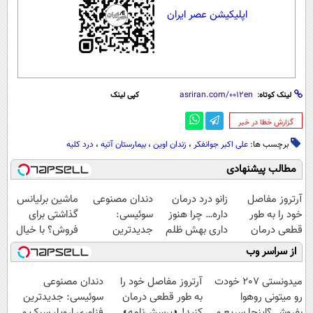
اپلیکیشن عصر ایران
لینک کوتاه:
کپی لینک
‌گزارش خطا در خبر
برچسب ها:
علی اکبر جوانفکر
،
زندان اوین
،
بیمارستان آتیه
،
درد کلیه
مطالب پیشنهادی
آرتروز مفاصل
زانو درد درمان
دندان مصنوعی
ماشین برلیانس
خود را به طور
داره… چرا هنوز
سوئیسی:
گذاشتی برای
قطعی درمان
داری بهش ظلم
جدیدترین
فروش؟ با خیال
کنید!
می‌کنی؟
فناوری اروپا،
راحت بفروش
از سراسر وب
◗پرسش‌نامه◖
سبک و مقاوم |
پرداخت قسطی
میدونستی 207 خودت
آرتروز مفاصل خود را
دندان مصنوعی
رو میتونی روهوا
به طور قطعی درمان
سوئیسی: جدیدترین
بفروشی؟اینجا سریع و
کنید! ◗پرسش‌نامه◖
فناوری اروپا، سبک و