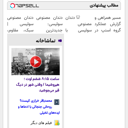
مطالب پیشنهادی
مسیر همراهی و
🦷 دندان
دندان مصنوعی
دندان مصنوعی
گزارش عملکرد
مصنوعی
سوئیسی:
سوئیسی |
گروه اسنپ در
سوئیسی با
جدیدترین
سبک، مقاوم،
۱۴۰۴
تکنولوژی
فناوری اروپا،
طبیعی! ویزیت
تماشاخانه
دیجیتال |
سبک و مقاوم |
رایگان+پرداخت
پرداخت در 4
پرداخت قسطی
اقساطی😍
قسط |📍 تهران
ساعت ۸:۱۵ ششم اوت ؛
هیروشیما / وقتی شهر در دیگ
قیر می‌جوشید
محمدباقر خرازی کیست؟
روحانی جنجالی با ادعاها و
ایده‌های تخیلی
فیلم های دیگر