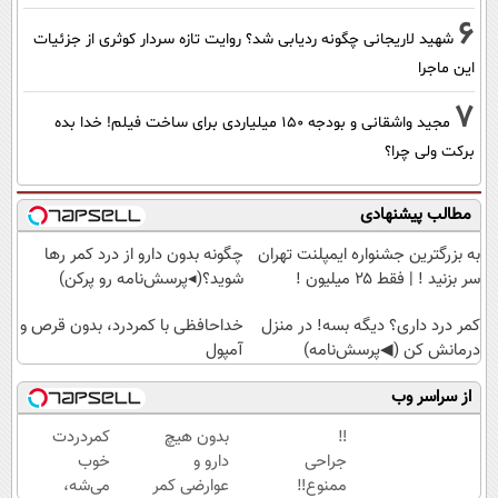
6
شهید لاریجانی چگونه ردیابی شد؟ روایت تازه سردار کوثری از جزئیات
این ماجرا
7
مجید واشقانی و بودجه 150 میلیاردی برای ساخت فیلم! خدا بده
برکت ولی چرا؟
مطالب پیشنهادی
به بزرگترین جشنواره ایمپلنت تهران
چگونه بدون دارو از درد کمر رها
سر بزنید ! | فقط ۲۵ میلیون !
شوید؟(◂پرسش‌نامه رو پرکن)
کمر درد داری؟ دیگه بسه! در منزل
خداحافظی با کمردرد، بدون قرص و
درمانش کن (◀پرسش‌نامه)
آمپول
از سراسر وب
‼️
بدون هیچ
کمردردت
جراحی
دارو و
خوب
ممنوع‼️
عوارضی کمر
می‌شه،