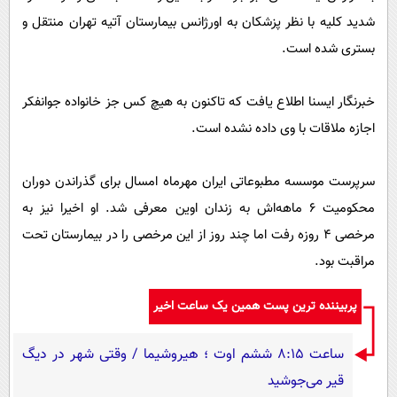
پیامک
سرگرمی
شدید کلیه با نظر پزشکان به اورژانس بیمارستان آتیه تهران منتقل و
روانشناسی
فناوری
بستری شده است.
آشپزی
گوناگون
خبرنگار ایسنا اطلاع یافت که تاکنون به هیچ کس جز خانواده جوانفکر
دانلود
حوادث
اجازه ملاقات با وی داده نشده است.
محیط زیست
سلامت
سرپرست موسسه مطبوعاتی ایران مهرماه امسال برای گذراندن دوران
فرهنگی
محکومیت 6 ماهه‌اش به زندان اوین معرفی شد. او اخیرا نیز به
مرخصی 4 روزه رفت اما چند روز از این مرخصی را در بیمارستان تحت
بین الملل
مراقبت بود.
اجتماعی
حیات وحش
پربیننده ترین پست همین یک ساعت اخیر
سیاست خارجی
ساعت ۸:۱۵ ششم اوت ؛ هیروشیما / وقتی شهر در دیگ
قیر می‌جوشید