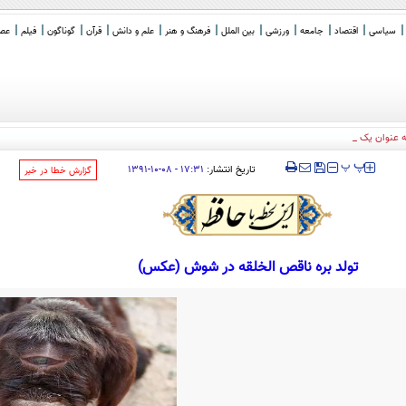
سیاسی
اقتصاد
جامعه
ورزشی
بین الملل
فرهنگ و هنر
علم و دانش
قرآن
گوناگون
فیلم
عصر 
به عنوان یک ناتوی اسلامی علیه اس
_
‍‍‍ پ
پ
تاریخ انتشار:
۱۷:۳۱ - ۰۸-۱۰-۱۳۹۱
‌گزارش خطا در خبر
تولد بره ناقص الخلقه در شوش (عکس)