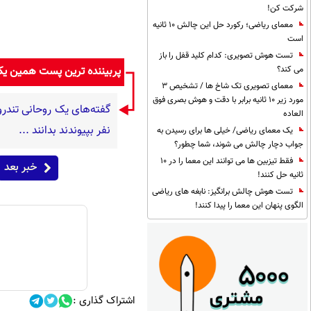
شرکت کن!
معمای ریاضی؛ رکورد حل این چالش 10 ثانیه
است
تست هوش تصویری: کدام کلید قفل را باز
پربیننده ترین پست همین ی
می کند؟
معمای تصویری تک شاخ ها / تشخیص 3
مورد زیر 10 ثانیه برابر با دقت و هوش بصری فوق
العاده
نفر بپیوندند بدانند ...
یک معمای ریاضی/ خیلی ها برای رسیدن به
جواب دچار چالش می شوند، شما چطور؟
فقط تیزبین ها می توانند این معما را در 10
خبر بعد
ثانیه حل کنند!
تست هوش چالش برانگیز: نابغه های ریاضی
الگوی پنهان این معما را پیدا کنند!
اشتراک گذاری :