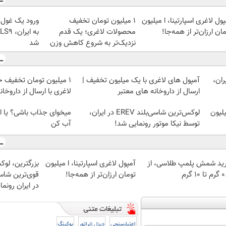
ول لاغری اسپارتینا، ا میلیون
۱ میلیون تومان تخفیف
ورود یک غول
ان ارزان‌تر از همه‌جا!
محصولات لاغری؛ یک قدم
نزدیک‌تر به شروع کاهش وزن
شد
ان،
آمپول های لاغری با یک میلیون تخفیف |
1 میلیون تومان تخفیف خ
ارسال از داروخانه های معتبر
لاغری با ارسال از داروخان
داروهای لاغری، با ۱ میلیون
لوکس‌ترین شاسی‌بلند EREV در ایران،
میخوای جذاب باشی؟ یا ا
توسط نیکا موتور رونمایی شد!
آب کن
ید شمش پلمپ طلاسی، از
آمپول لاغری اسپارتینا، ا میلیون
بزرگترین، لوک
 ۱۰ گرم
تومان ارزان‌تر از همه‌جا!
در ایران رونم
اعتبارسنجی
دیزل ژنراتور
بوکینگ