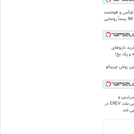
 لوکس و هوشمند
به ایران، IM LS9 رسماً رونمایی
رید داروهای
ه و پک یخ!
ین روش چربیاتو
س‌ترین و
قوی‌ترین شاسی بلند EREV در
ایی شد