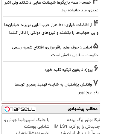
3
خمسه: همه بازیگرها شیطنت هایی داشتند ولی اکبر
عبدی، مرد خانواده بود
4
از افاضات خرازی: ۵۰ هزار حزب اللهی بریزند خیابان‌ها
و بی حجاب‌ها را بکشند و نیرو‌های دولتی را ناکار کنند!
5
ابطحی: حرف های باقرخرازی، افتتاح شعبه رسمی
حکومت اسلامی داعش است
6
پروژه تایفون ترکیه کلید خورد
7
واکنش پزشکیان به شایعه تهدید رهبری توسط
رئیس‌جمهور
مطالب پیشنهادی
نیکاموتور برگ برنده
با جلبک اسپیرولینا جوانی و
جدیدش را رو کرد، IM LS9
شادابی پوستت
رسماً وارد بازار ایران شد
تضمینه50%تخفیف