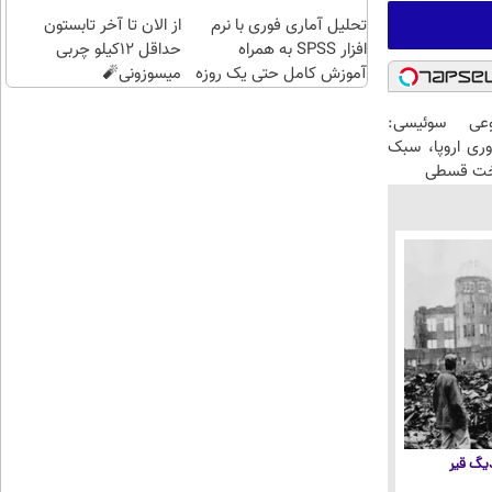
اقساطی😍
تحلیل آماری فوری با نرم
از الان تا آخر تابستون
افزار SPSS به همراه
حداقل 12کیلو چربی
آموزش کامل حتی یک روزه
میسوزونی🧨
!!
عی سوئیسی:
وری اروپا، سبک
اخت قسطی
 دیگ قیر