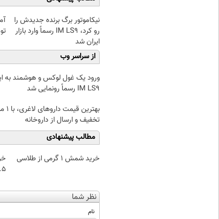
نیکاموتور برگ برنده جدیدش را
آمپ
رو کرد، IM LS9 رسماً وارد بازار
توم
ایران شد
از سراسر وب
ورود یک غول لوکس و هوشمند به ایر
IM LS9 رسماً رونمایی شد
بهترین قیمت 
تخفیف و ارسال از داروخانه‌
مطالب پیشنهادی
خرید شمش 1 گرمی از طلاسی
خر
۰.۵ گرم تا
نظر شما
نام