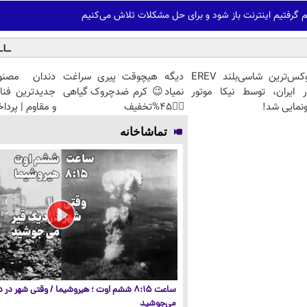
گرفتیم اینترنت باز شود و برای حل مشکلات تلاش می‌کنیم
لوکس‌ترین شاسی‌بلند EREV
دیگه هیچوقت پیری سراغت
دندان مصنو
ر ایران، توسط نیکا موتور
نمیاد😉 کرم ضدچروک گیاهی
جدیدترین فنا
نمایی شد!
👈🏻45%تخفیف
و مقاوم | پرد
تماشاخانه
ساعت ۸:۱۵ ششم اوت ؛ هیروشیما / وقتی شهر در
می‌جوشید