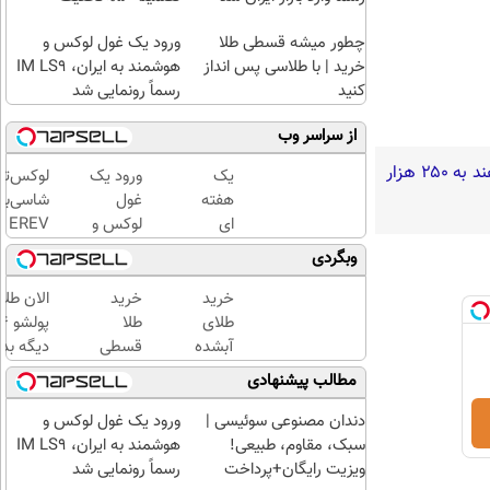
چطور میشه قسطی طلا
ورود یک غول لوکس و
خرید | با طلاسی پس انداز
هوشمند به ایران، IM LS9
کنید
رسماً رونمایی شد
از سراسر وب
گفته‌های یک روحانی تندرو و ردپای بیش از ۳ یا ۴ جرم جدی امنیتی و کیفری / آن‌هایی که می‌خواهند به ۲۵۰ هزار
یک
ورود یک
لوکس‌تر
هفته
غول
شاسی‌بل
ای
لوکس و
EREV
کتابت
هوشمند
ایران،
وبگردی
را با
به ایران،
توسط نی
مجوز
IM LS9
موتور
خرید
خرید
الان طلا
رسمی
رسماً
رونمایی
طلای
طلا
چاپ
رونمایی
شد!
آبشده
قسطی
دیگه بده
کن !
شد
حتی با
شد!!!!!!
سرمایه‌گ
مطالب پیشنهادی
کلیک
۱۰۰هزارتومان
طلا با ا
کن تا
بی‌بهره
دندان مصنوعی سوئیسی |
ورود یک غول لوکس و
فرصت
سبک، مقاوم، طبیعی!
هوشمند به ایران، IM LS9
هست
ویزیت رایگان+پرداخت
رسماً رونمایی شد
!