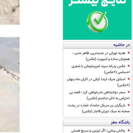
در حاشیه
هدیه تهرانی در جدیدترین ظاهر شدن ،
همچنان ساده و اسپورت (عکس)
عکس پدرانه سپند امیرسلیمانی با شعری
احساسی (+عکس)
استایل شیک لیندا کیانی در اکران ماه پنهان
(+عکس)
سحر دولتشاهی عذرخواهی کرد ؛ قصد بی
احترامی به اذان نداشتم (عکس)
بازیگران زن سریال «بامداد خمار» در پشت
صحنه به سبک دوران قاجار (عکس)
باشگاه مغز
چالش بینایی؛ اگر تیزبین و سریع هستی