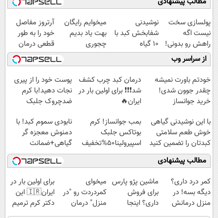
مطالب پیشنهادی
پولسازی سخت
نوشیدنی
میخوایم رایگان
آرتروز مفاصل
نیست اگه
شفابخش کبد با
بهت یاد بدیم
خود را به طور
راهش رو بدونی!
10 گیاه
چجوری
قطعی درمان
" دوره رایگان "
موثر(تخفیف تا
پولدارشی! باور
کنید!
از سراسر وب
امشب)
نداری امتحانش
◗پرسش‌نامه◖
مجانیه
خودتم باورت نمیشه
درمان کبد چرب کشف
پوست خود را از پیری
چقدر جوون شدی!
شد❗❗❗ برای اولین بار در
نجات دهید!با کرم
خرید جوانساز
ایران🔥
ضدچروک جلبک
اسپیرولینا با تخفیف
(100%گیاهی+تخفیف)
با این نوشیدنی گیاهی
بمب جوانساز! کرم
نابودی سموم کبد! با
ویژه
خوش طعم سلامتی
بوتاکس جلبک
دمنوش معجزه گر
کبدتان را تضمین کنید
اسپیرولینا50%تخفیف
گیاهی+ضمانت
مرجوعیfile:///C:/Users
مطالب پیشنهادی
کمر درد داری؟
ماشین پژو پارس
میخوای
برای اولین بار در
دیگه بسه! در
برای فروش
کمردردت رو "در
ایران🇮🇷 این
منزل درمانش
داری؟ اینجا
منزل" درمان
دکتر کرم ترمیم
کن
سریع بفروشش
کنی؟ (◂فیلم +
کننده 23 روزه