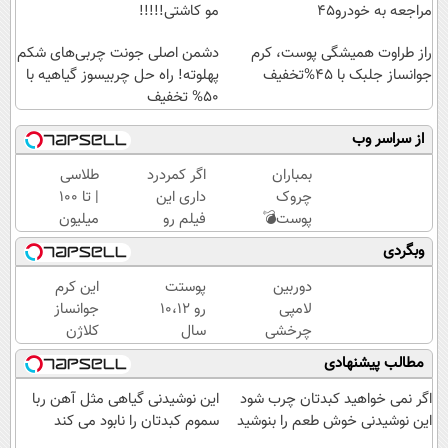
مراجعه به خودرو45
مو کاشتی!!!!!
راز طراوت همیشگی پوست، کرم
دشمن اصلی جونت چربی‌های شکم
جوانساز جلبک با 45%تخفیف
پهلوته! راه حل چربیسوز گیاهیه با
50% تخفیف
از سراسر وب
بمباران
اگر کمردرد
طلاسی
چروک
داری این
| تا 100
پوست💣
فیلم رو
میلیون
با
ببین!
وام
وبگردی
جوانساز
◗پرسش‌نامه
آنی
جلبک
رو پر کن◖
خرید
دوربین
پوستت
این کرم
(تخفیف
طلا💰
لامپی
رو 10،12
جوانساز
تاامشب)
ثبت
چرخشی
سال
کلاژن
نام
360
جوان
سازی
مطالب پیشنهادی
کن!
درجه
کن
پوست
فقط
(تخفیف
رو
اگر نمی خواهید کبدتان چرب شود
این نوشیدنی گیاهی مثل آهن ربا
امروز
تا
3برابر
این نوشیدنی خوش طعم را بنوشید
سموم کبدتان را نابود می کند
حراج
امشب)
میکنه50%تخفیف