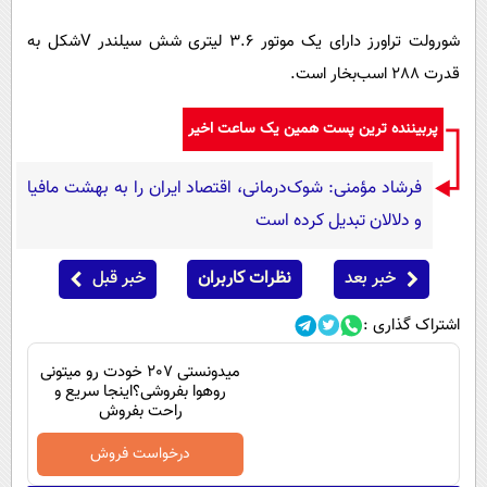
شورولت تراورز دارای یک موتور 3.6 لیتری شش سیلندر Vشکل به
قدرت 288 اسب‌بخار است.
پربیننده ترین پست همین یک ساعت اخیر
فرشاد مؤمنی: شوک‌درمانی، اقتصاد ایران را به بهشت مافیا
و دلالان تبدیل کرده است
خبر بعد
نظرات کاربران
خبر قبل
اشتراک گذاری :
میدونستی 207 خودت رو میتونی
روهوا بفروشی؟اینجا سریع و
راحت بفروش
درخواست فروش