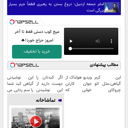
امام جمعه اردبیل: دروغ بستن به رهبری قطعاً جرم بسیار
بزرگی است
میخ کوب دستی فقط تا آخر
امروز حراج خورد!🔥
خرید با تخفیف
مطالب پیشنهادی
این کرم
ویدیو هولناک از
اگر کبدتان را
این نوشیدنی
گیاهی،مثل اتو
جوان کارتن
دوست دارید از
گیاهی کبد شما
چروکای
خوابی که
این نوشیدنی
را سم زدایی می
پوستتوصاف
میلیاردر شد.
گیاهی غافل
کند (با ضمانت
تماشاخانه
میکنه!50%تخفیف
آموزش رایگان
نشوید
مرجوعی)