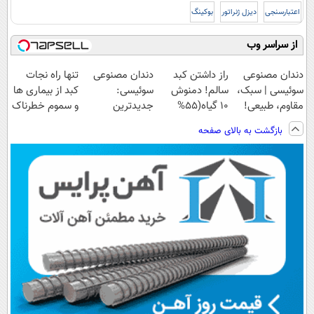
اعتبارسنجی
دیزل ژنراتور
بوکینگ
از سراسر وب
دندان مصنوعی
راز داشتن کبد
دندان مصنوعی
تنها راه نجات
سوئیسی | سبک،
سالم! دمنوش
سوئیسی:
کبد از بیماری ها
مقاوم، طبیعی!
10 گیاه(55%
جدیدترین
و سموم خطرناک
ویزیت
تخفیف)
فناوری اروپا،
بازگشت به بالای صفحه
رایگان+پرداخت
سبک و مقاوم |
اقساطی😍
پرداخت قسطی