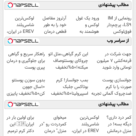
مطالب پیشنهادی
رونمایی از IM
ورود یک غول
آرتروز مفاصل
لوکس‌ترین
LS9، پرچم‌دار
لوکس و
خود را به طور
شاسی‌بلند
فوق‌لوکس
هوشمند به
قطعی درمان
EREV در ایران،
EREV وارد بازار
ایران، IM LS9
کنید!
توسط نیکا موتور
از سراسر وب
ایران شد
رسماً رونمایی
◗پرسش‌نامه◖
رونمایی شد!
شد
جهت شرکت در
این کرم گیاهی،مثل اتو
راهکار سریع و گیاهی
قرعه‌کشی ۷ میلیون
چروکای پوستتوصاف
برای جلوگیری و درمان
تومانی وارد شوید
میکنه!50%تخفیف
پیری پوست
جوانسازی پوست
بمب جوانساز! کرم
بدون سوزن پوستتو
صورت را با کرم
بوتاکس جلبک
10سال جوون
ضدچروک آلمانی تجربه
اسپیرولینا50%تخفیف
کن50%تخفیف پاییزی
کنید!
مطالب پیشنهادی
کمر درد داری؟
لوکس‌ترین
میخوای
برای اولین بار در
دیگه بسه! در
شاسی‌بلند
کمردردت رو "در
ایران🇮🇷 این
منزل درمانش
EREV در ایران،
منزل" درمان
دکتر کرم ترمیم