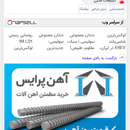
اعتبارسنجی
دیزل ژنراتور
بوکینگ
از سراسر وب
لوکس‌ترین
دندان مصنوعی
دندان مصنوعی
رونمایی رسمی
شاسی‌بلند
سوئیسی | سبک،
سوئیسی:
IM LS9
EREV در ایران،
مقاوم، طبیعی!
جدیدترین
لوکس‌ترین
توسط نیکا موتور
ویزیت
فناوری اروپا،
EREV در ایران
بازگشت به بالای صفحه
رونمایی شد!
رایگان+پرداخت
سبک و مقاوم |
اقساطی😍
پرداخت قسطی