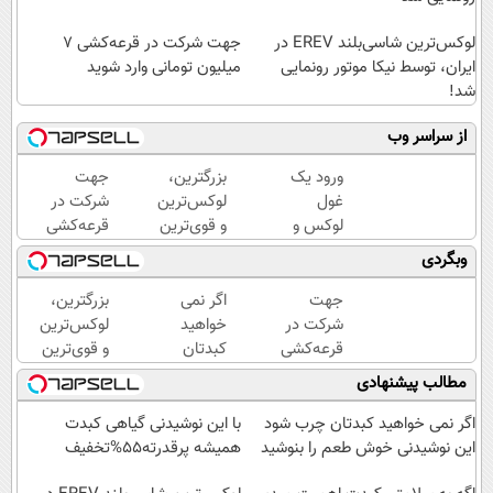
لوکس‌ترین شاسی‌بلند EREV در
جهت شرکت در قرعه‌کشی ۷
ایران، توسط نیکا موتور رونمایی
میلیون تومانی وارد شوید
شد!
از سراسر وب
ورود یک
بزرگترین،
جهت
غول
لوکس‌ترین
شرکت در
لوکس و
و قوی‌ترین
قرعه‌کشی
هوشمند
شاسی بلند
۷ میلیون
وبگردی
به ایران،
EREV در
تومانی
IM LS9
در ایران
وارد شوید
جهت
اگر نمی
بزرگترین،
رسماً
رونمایی
شرکت در
خواهید
لوکس‌ترین
رونمایی
شد
قرعه‌کشی
کبدتان
و قوی‌ترین
شد
۷ میلیون
چرب
شاسی بلند
مطالب پیشنهادی
تومانی
شود این
EREV در
وارد شوید
نوشیدنی
در ایران
اگر نمی خواهید کبدتان چرب شود
با این نوشیدنی گیاهی کبدت
خوش
رونمایی
این نوشیدنی خوش طعم را بنوشید
همیشه پرقدرته55%تخفیف
طعم را
شد