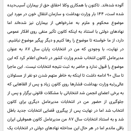
پیامک
سرگرمی
آلوده شده‌اند. تاکنون با همکاری وکلا احقاق حق از بیماران آسیب‌دیده
روانشناسی
شده است، 144 بار وزارت بهداشت و سازمان انتقال خون در مورد این
فناوری
موضوع محکوم و ملزم به عذرخواهی از بیماران نیز شده‌اند اما
آشپزی
گوناگون
نهادهای دولتی با استناد به اینکه کانون تأثیر منفی روی افکار عمومی
دانلود
حوادث
دارد، از ما خواسته تا موضوع را رها کنیم و دیگر پیگیر موضوع نباشیم.
محیط زیست
در نهایت، با وجودی که من در انتخابات پایان سال 87 به عنوان
سلامت
مدیرعامل کانون انتخاب شدم وزارت کشور در نامه‌ای اعلام کرد که این
موضوع را قبول ندارد و حاضر به ثبت نتیجه انتخابات نیست. این ماجرا
فرهنگی
تا سال 90 ادامه داشت تا اینکه به خاطر متهم شدن دو نفر از مسئولان
بین الملل
عالی‌رتبه وزارت بهداشت فشارها روی کانون زیاد و پس از القاهایی که
اجتماعی
به برخی اعضای انجمن شد انتخاباتی با مشکلات قانونی برگزار و پس از
حیات وحش
جلوگیری از حضور من در انتخابات مدیرعامل دیگری برای کانون
انتخاب شد اما در نهایت پس از پیگیری قضایی انتخابات جدید باطل
سیاست خارجی
شد و به استناد انتخابات سال 87 من مدیرعامل کانون هموفیلی ایران
باقی ماندم اما در هر حال این مداخله نهادهای دولتی در انتخابات یک