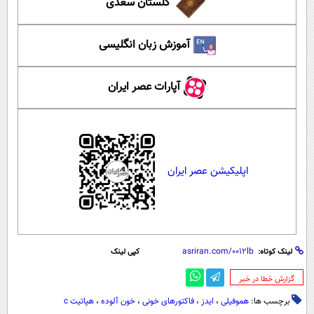
گلستان سعدی
آموزش زبان انگلیسی
آپارات عصر ایران
اپلیکیشن عصر ایران
لینک کوتاه:
کپی لینک
‌گزارش خطا در خبر
برچسب ها:
هموفیلی
،
ایدز
،
فاکتورهای خونی
،
خون آلوده
،
هپاتیت c