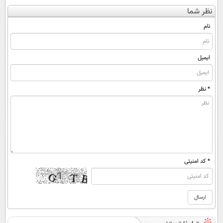
کن
توسط نیکا موتور
کنی؟ (◂فیلم +
کننده 23 روزه
نظر شما
(◀پرسش‌نامه)
رونمایی شد!
◂پرسش‌نامه)
ساخت!
نام
ایمیل
* نظر
* کد امنیتی