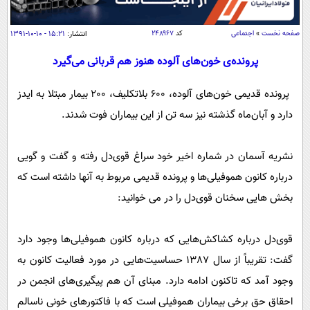
سیاسی
اقتصاد
صفحه نخست
»
اجتماعی
کد
۲۴۸۹۶۷
انتشار:
۱۵:۲۱ - ۱۰-۱۰-۱۳۹۱
جامعه
اقتصادی
پرونده‌ی خون‌های آلوده هنوز هم قربانی می‌گیرد
ورزشی
اجتماعی
خودرو
پرونده قدیمی خون‌های آلوده، 600 بلاتکلیف، 200 بیمار مبتلا به ایدز
بین الملل
حوادث
دارد و آبان‌ماه گذشته نیز سه تن از این بیماران فوت شدند.
فرهنگ و هنر
سیاست خارجی
سلامت
علم و دانش
یک برش دانایی
نشریه آسمان در شماره اخیر خود سراغ قوی‌دل رفته و گفت و گویی
قرآن
فناوری و It
درباره کانون هموفیلی‌ها و پرونده قدیمی مربوط به آنها داشته است که
محیط زیست
گوناگون
علمی
بخش هایی سخنان قوی‌دل را در می خوانید:
سفر و تفریح
فیلم
سرگرمی
اخبار کریپتو
قوی‌دل درباره کشاکش‌هایی که درباره کانون هموفیلی‌ها وجود دارد
عصر ایران 2
اقتصاد
باشگاه مغز
گفت: تقریباً از سال 1387 حساسیت‌هایی در مورد فعالیت کانون به
آموزش زبان
خواندنی ها و دیدنی ها
ورزش
مجله تصویری سلاح
وجود آمد که تاکنون ادامه دارد. مبنای آن هم پیگیری‌های انجمن در
داستان کوتاه
سیاست
احقاق حق برخی بیماران هموفیلی است که با فاکتورهای خونی ناسالم