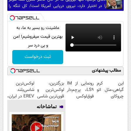
را در اختیار دارد، نیروی دریایی آمریکا است/ کل تنگه را
مین‌روبی کرده‌ایم
ماشینت رو بسپر به ما، به
بهترین قیمت میفروشیم! امن
و بی درد سر
ثبت درخواست
مطالب پیشنهادی
این کرم
رونمایی از IM
بزرگترین،
لوکس‌ترین
گیاهی،مثل اتو
LS9، پرچم‌دار
لوکس‌ترین و
شاسی‌بلند
چروکای
فوق‌لوکس
قوی‌ترین شاسی
EREV در ایران،
پوستتوصاف
EREV وارد بازار
بلند EREV در
توسط نیکا
تماشاخانه
میکنه!50%تخفیف
ایران شد
در ایران رونمایی
موتور رونمایی
شد
شد!