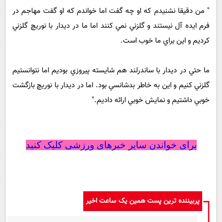
" من دقيقا نشنيدم که او چه گفت اما خواندم که او گفت مهاجم در
فرم ايده آل نيستند و گلزني نمي کنند اما ما در ديدار با نوريچ گلزني
کرديم و اين براي ما خوب است.
ما حتي در ديدار با ساندرلند هم شايسته پيروزي بوديم اما نتوانستيم
گلزني کنيم و اين به خاطر بدشانسي بود. اما در ديدار با نوريچ بازگشت
خوبي داشتيم و نمايش خوبي ارائه داديم."
برای خواندن سایر خبرهای ورزشی کلیک کنید
پربیننده ترین پست همین یک ساعت اخیر