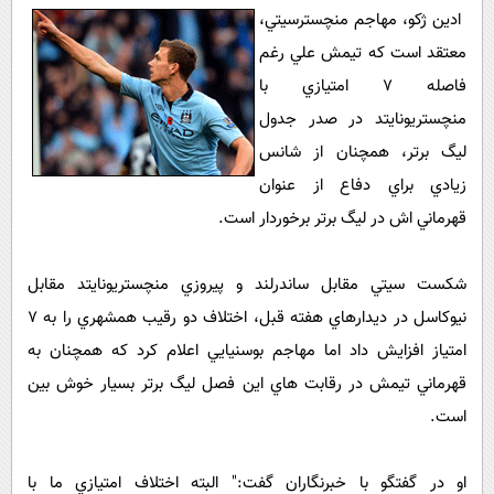
پیامک
سرگرمی
ادين ژکو، مهاجم منچسترسيتي،
روانشناسی
معتقد است که تيمش علي رغم
فناوری
فاصله 7 امتيازي با
آشپزی
گوناگون
منچستريونايتد در صدر جدول
دانلود
حوادث
ليگ برتر، همچنان از شانس
محیط زیست
زيادي براي دفاع از عنوان
سلامت
قهرماني اش در ليگ برتر برخوردار است.
فرهنگی
شکست سيتي مقابل ساندرلند و پيروزي منچستريونايتد مقابل
بین الملل
نيوکاسل در ديدارهاي هفته قبل، اختلاف دو رقيب همشهري را به 7
اجتماعی
امتياز افزايش داد اما مهاجم بوسنيايي اعلام کرد که همچنان به
حیات وحش
قهرماني تيمش در رقابت هاي اين فصل ليگ برتر بسيار خوش بين
است.
سیاست خارجی
او در گفتگو با خبرنگاران گفت:" البته اختلاف امتيازي ما با