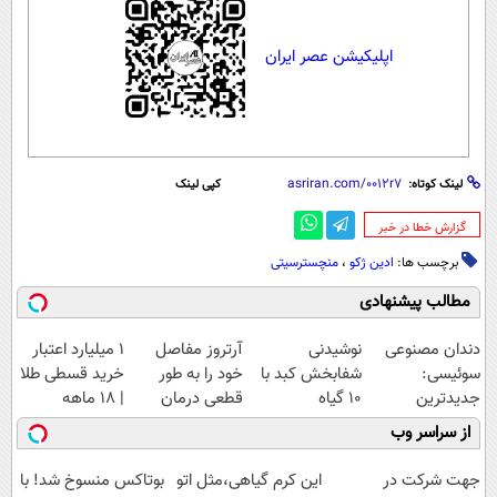
اپلیکیشن عصر ایران
لینک کوتاه:
کپی لینک
‌گزارش خطا در خبر
برچسب ها:
ادین ژکو
،
منچسترسیتی
مطالب پیشنهادی
دندان مصنوعی
نوشیدنی
آرتروز مفاصل
۱ میلیارد اعتبار
سوئیسی:
شفابخش کبد با
خود را به طور
خرید قسطی طلا
جدیدترین
10 گیاه
قطعی درمان
| ۱۸ ماهه
فناوری اروپا،
موثر(تخفیف تا
کنید!
پرداخت کن
از سراسر وب
سبک و مقاوم |
امشب)
◗پرسش‌نامه◖
پرداخت قسطی
جهت شرکت در
این کرم گیاهی،مثل اتو
بوتاکس منسوخ شد! با