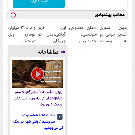
ثبت خرید
مطالب پیشنهادی
بدون سوزن
دندان مصنوعی
این کرم
وام تا ۳ میلیارد
اکسیر جوانی رو
سوئیسی:
گیاهی،مثل اتو
تومان ویژه
به پوستت
جدیدترین
چروکای
صاحبان
تزریق کن!
فناوری اروپا،
پوستتوصاف
فروشگاه‌های
تماشاخانه
سبک و مقاوم |
میکنه!50%تخفیف
آنلاین و
پرداخت قسطی
حضوری
پارتیا، افسانه «آن‌شیگائو»؛ سفر
شاهزاده ایرانی به چین / سوغات
او یک دین بود
ساعت ۸:۱۵ ششم اوت ؛
هیروشیما / وقتی شهر در دیگ
قیر می‌جوشید