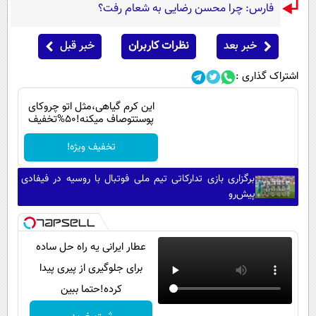
فارس: چرا محسن رضایی به شعام رفت؟
خبر بعد
نظرات کاربران
خبر قبل
اشتراک گذاری :
این کرم گیاهی،مثل اتو چروکای
پوستتوصاف میکنه!50%تخفیف
تخفیف ویژه!
برگزاری بازی تدارکاتی تیم ملی فوتبال با روسیه در فیفادی
پیش‌رو
عطار ایرانی یه راه حل ساده
برای جلوگیری از پیری پیدا
کرده!حتما ببین