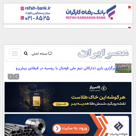
باز
نسخه اصلی
و
صفحه اول
برگزاری بازی تدارکاتی تیم ملی فوتبال با روسیه در فیفادی پیش‌رو
بسته
تماس با ما
کردن
آرشیو
منو
جستجو
نظرسنجی
آب و هوا
اوقات شرعی
پیوند ها
سواد زندگی