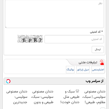
* کد امنیتی
اعتبارسنجی
دیزل ژنراتور
بوکینگ
از سراسر وب
دندان مصنوعی
🦷 سبک و
دندان مصنوعی
دندان مصنوعی
سوئیسی | سبک،
طبیعی مثل
سوئیسی: سبک،
سوئیسی:
مقاوم، طبیعی!
دندان خودت!
طبیعی و بدون
جدیدترین
ویزیت
نصب آسان و
لقی | 📍تهران
فناوری اروپا،