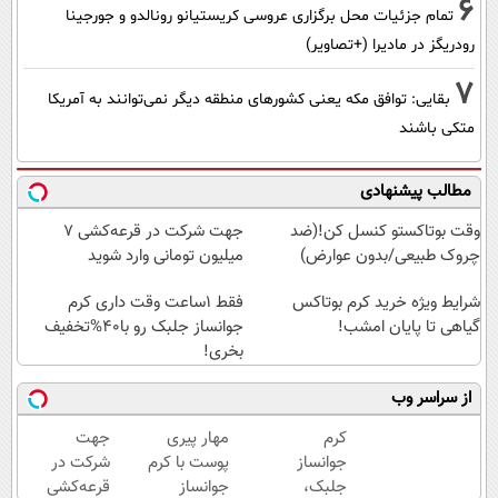
6
تمام جزئیات محل برگزاری عروسی کریستیانو رونالدو و جورجینا
رودریگز در مادیرا (+تصاویر)
7
بقایی: توافق مکه یعنی کشورهای منطقه دیگر نمی‌توانند به آمریکا
متکی باشند
مطالب پیشنهادی
وقت بوتاکستو کنسل کن!(ضد
جهت شرکت در قرعه‌کشی ۷
چروک طبیعی/بدون عوارض)
میلیون تومانی وارد شوید
شرایط ویژه خرید کرم بوتاکس
فقط 1ساعت وقت داری کرم
گیاهی تا پایان امشب!
جوانساز جلبک رو با40%تخفیف
بخری!
از سراسر وب
کرم
مهار پیری
جهت
جوانساز
پوست با کرم
شرکت در
جلبک،
جوانساز
قرعه‌کشی