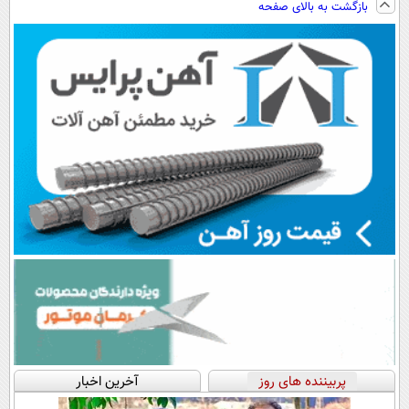
بازگشت به بالای صفحه
رایگان+پرداخت
پرداخت اقساطی
سبک و مقاوم |
اقساطی😍
💳 📍 تهران
پرداخت قسطی
پربیننده های روز
آخرین اخبار