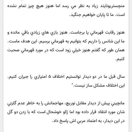
منچستريونايتد زياد به نظر مي رسد اما هنوز هيچ چيز تمام نشده
است. ما تا پايان خواهيم جنگيد.
هنوز رقابت قهرماني پا برجاست. هنوز بازي هاي زيادي باقي مانده و
ما اين شانس را داريم که بتوانيم به قهرماني برسيم. اين هدف ماست.
همان طور که گفتم هنوز خيلي زود است که در مورد قهرماني صحبت
کنيم.
سال قبل ما در دو ديدار توانستيم اختلاف 5 امتيازي را جبران کنيم.
اين اختلاف مشکل ساز نيست."
مانچيني پيش از ديدار مقابل نوريچ، مهاجمانش را به خاطر عدم گلزني
شان مورد انتقاد قرار داده بود اما ژکو خوشحال است که با زدن دو گل
در اين ديدار، به اعتماد مربي اش پاسخ داد.