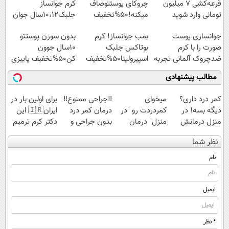
قرعه‌کشی ۷ میلیون
چروکای پوستتوصاف
کرم جوانساز
تومانی وارد شوید
میکنه!50%تخفیف
جلبک10،12سال جوان
شو50%تخفیف
جوانسازی پوست
بمب جوانساز! کرم
بدون سوزن پوستتو
صورت را با کرم
بوتاکس جلبک
10سال جوون
ضدچروک آلمانی تجربه
اسپیرولینا50%تخفیف
کن50%تخفیف پاییزی
کنید!
مطالب پیشنهادی
کمر درد داری؟
میخوای
‼️جراحی ممنوع‼️
برای اولین بار در
دیگه بسه! در
کمردردت رو "در
درمان کمر درد
ایران🇮🇷 این
منزل درمانش
منزل" درمان
بدون جراحی و
دکتر کرم ترمیم
کن
کنی؟ (◂فیلم +
دوره نقاهت
کننده 23 روزه
نظر شما
(◀پرسش‌نامه)
◂پرسش‌نامه)
ساخت!
نام
ایمیل
* نظر