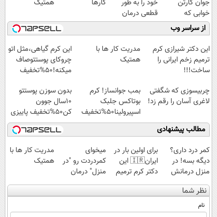
جوان کارتن
خود را به طور
کارها
همتیک
خوابی که
قطعی درمان
میلیاردر شد.
کنید!
از سراسر وب
آموزش رایگان
◗پرسش‌نامه◖
این دکتر شیرازی کرم
مدریت کار ها با
این کرم گیاهی،مثل اتو
ترمیم زخم ایرانی را
همتیک
چروکای پوستتوصاف
ساخت!!!
میکنه!50%تخفیف
چربیسوزی که شگفتی
بمب جوانساز! کرم
بدون سوزن پوستتو
لاغری آسان را رقم زد!
بوتاکس جلبک
10سال جوون
اسپیرولینا50%تخفیف
کن50%تخفیف پاییزی
مطالب پیشنهادی
کمر درد داری؟
برای اولین بار در
میخوای
مدریت کار ها با
دیگه بسه! در
ایران🇮🇷 این
کمردردت رو "در
همتیک
منزل درمانش
دکتر کرم ترمیم
منزل" درمان
کن
کننده 23 روزه
کنی؟ (◂فیلم +
نظر شما
(◀پرسش‌نامه)
ساخت!
◂پرسش‌نامه)
نام