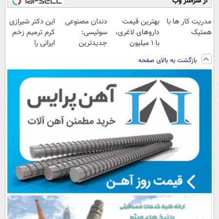
از سراسر وب
مدریت کار ها با
بهترین قیمت
دندان مصنوعی
این دکتر شیرازی
همتیک
داروهای لاغری،
سوئیسی:
کرم ترمیم زخم
با ۱ میلیون
جدیدترین
ایرانی را
تخفیف و ارسال
فناوری اروپا،
ساخت!!!
بازگشت به بالای صفحه
از داروخانه‌
سبک و مقاوم |
پرداخت قسطی