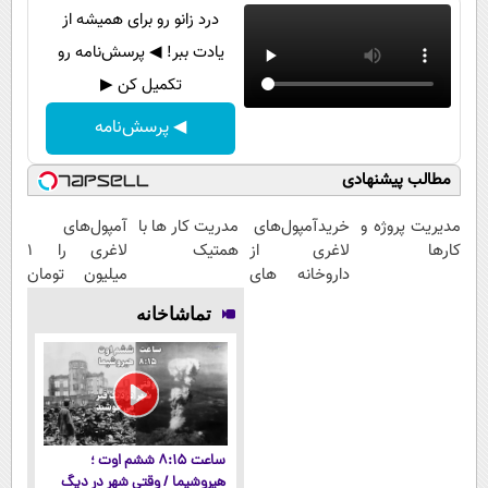
درد زانو رو برای همیشه از
یادت ببر! ◀ پرسش‌نامه رو
تکمیل کن ▶
◀ پرسش‌نامه
مطالب پیشنهادی
مدیریت پروژه و
خریدآمپول‌های
مدریت کار ها با
آمپول‌های
کارها
لاغری از
همتیک
لاغری را ۱
داروخانه های
میلیون تومان
اطرافت، ارسال
ارزان‌تر از
تماشاخانه
فوری همراه با
همه‌جا بخر!
پک یخ!
ساعت ۸:۱۵ ششم اوت ؛
هیروشیما / وقتی شهر در دیگ