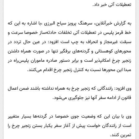
پیامک
سرگرمی
تعطیلات آتی خبر داد.
روانشناسی
فناوری
به گزارش خبرآنلاین، سرهنگ پرویز سیاح البرزی ،با اشاره به این که
آشپزی
گوناگون
خط قرمز پلیس در تعطیلات آتی تخلفات حادثه‌ساز خصوصا سرعت و
دانلود
حوادث
سبقت غیرمجاز و انحراف به چپ است افزود: در عین حال تردد در
محیط زیست
محورهای کوهستانی و گردنه‌های برفگیر تنها در صورت همراه داشتن
زنجیر چرخ امکانپذیر است و برابر دستور صادره ماموران پلیس‌راه در
سلامت
مبدا این محورها نسبت به کنترل زنجیر چرخ اقدام می‌کنند.
فرهنگی
بین الملل
وی افزود: رانندگانی که زنجیر چرخ به همراه نداشته باشند ضمن اعمال
اجتماعی
قانون از ادامه سفر آنها نیز جلوگیری می‌شود.
حیات وحش
وی با بیان این که وضعیت جوی خصوصا در گردنه‌ها بسیار متغییر
سیاست خارجی
است از رانندگان خواست پیش از آغاز سفر یکبار بستن زنجیر چرخ را
تمرین کنند.