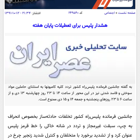
سیاسی
اقتصاد
صفحه نخست
»
اجتماعی
کد
۲۴۹۵۴۰
انتشار:
۲۱:۳۴ - ۱۲-۱۰-۱۳۹۱
جامعه
اقتصادی
هشدار پلیس برای تعطیلات پایان هفته
ورزشی
اجتماعی
خودرو
بین الملل
حوادث
فرهنگ و هنر
سیاست خارجی
سلامت
علم و دانش
یک برش دانایی
قرآن
فناوری و It
محیط زیست
گوناگون
به گفته جانشین فرمانده پلیس‌راه کشور تردد کلیه کامیونها به استثنای حاملین مواد
علمی
سفر و تفریح
سوختی و فاسد شدنی نیز در این محور از ساعت 14 تا 23 روز چهارشنبه 13 دی و از
فیلم
سرگرمی
ساعت 6 تا 23 روزهای پنجشنبه و جمعه 14 و 15 دی ممنوع است.
اخبار کریپتو
عصر ایران 2
اقتصاد
باشگاه مغز
جانشین فرمانده پلیس‌راه کشور تخلفات حادثه‌ساز بخصوص انحراف
آموزش زبان
خواندنی ها و دیدنی ها
ورزش
مجله تصویری سلاح
به چپ، سبقت غیرمجاز و تردد در شانه خاکی را خط قرمز پلیس
داستان کوتاه
سیاست
عنوان کرد و از تشدید برخورد با متخلفان و کنترل شدید زنجیر چرخ در