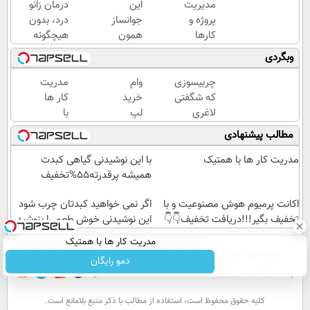
مدیریت
این
درمان زانو
پروژه و
جوانساز
درد، بدون
کارها
همون
هیچگونه
جلسه‌ی
عوارض در
وبگردی
اول
منزل
پوستتو
(◂پرسش‌نامه)
چربیسوزی
وام
مدریت
جوونتر
که شگفتی
خرید
کار ها
می‌کنه
لاغری
لپ
با
✨ 2
آسان را
تاپ
همتیک
مطالب پیشنهادی
سال
رقم زد!
تکنوپی
ماندگاری
تا 150
مدریت کار ها با همتیک
با این نوشیدنی گیاهی کبدت
داره
میلیون
همیشه پرقدرته55%تخفیف
اکانت پرمیوم هوش مصنوعیت و با
اگر نمی خواهید کبدتان چرب شود
تخفیف بگیر!!!دریافت تخفیف👇👇
این نوشیدنی خوش طعم را بنوشید
مدریت کار ها با همتیک
صفحه اول
فیلم
عصر ایران۲
درباره عصرایران
تماس با ما
آرشیو
جستجو
دمو رایگان
پیوندها
نظرسنجی
آب و هوا
اوقات شرعی
سواد زندگی
كليه حقوق محفوظ است، استفاده از مطالب با ذكر منبع بلامانع است.