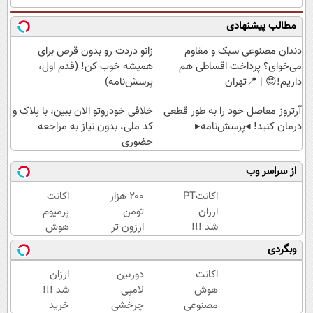
مطالب پیشنهادی
دندان مصنوعی سبک و مقاوم
زانو دردت رو بدون قرص برای
می‌خوای؟ پرداخت اقساطی هم
همیشه خوب کن! (قدم اول،
داریم!😍 | 📍تهران
پرسش‌نامه)
آرتروز مفاصل خود را به طور قطعی
خلافی خودروتو الان ببین، با پلاک و
درمان کنید! ◂پرسش‌نامه▸
کد ملی، بدون نیاز به مراجعه
حضوری
از سراسر وب
اکانتChatGPT
۲۰۰ هزار
اکانت
ارزان
تومن
پرمیوم
شد !!!
ارزون تر
هوش
بخر |
مصنوعیت
وبگردی
اکانت
و با
هوش
تخفیف
اکانت
دوربین
ارزان
مصنوعی
بگیر!!!
هوش
لامپی
شد !!!
دریافت
مصنوعی
چرخشی
خرید