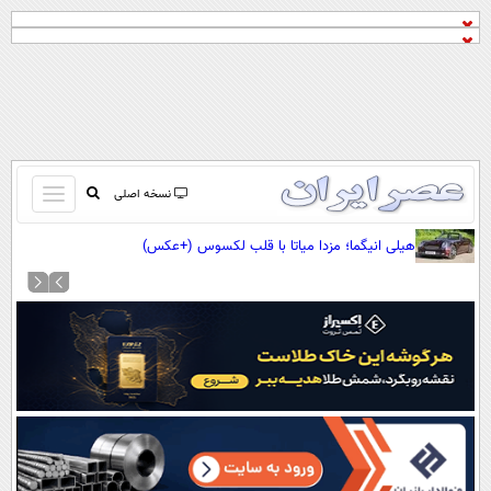
باز
نسخه اصلی
و
صفحه اول
هیلی انیگما؛ مزدا میاتا با قلب لکسوس (+عکس)
بسته
تماس با ما
کردن
آرشیو
منو
جستجو
نظرسنجی
آب و هوا
اوقات شرعی
پیوند ها
سواد زندگی