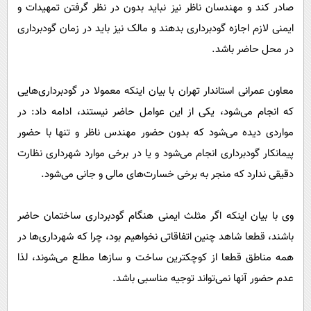
پیامک
صادر کند و مهندسان ناظر نیز نباید بدون در نظر گرفتن تمهیدات و
سرگرمی
ایمنی لازم اجازه گودبرداری بدهند و مالک نیز باید در زمان گودبرداری
روانشناسی
فناوری
در محل حاضر باشد.
آشپزی
گوناگون
دانلود
حوادث
معاون عمرانی استاندار تهران با بیان اینکه معمولا در گودبرداری‌هایی
محیط زیست
که انجام می‌شود، یکی از این عوامل حاضر نیستند، ادامه داد: در
مواردی دیده می‌شود که بدون حضور مهندس ناظر و تنها با حضور
سلامت
پیمانکار گودبرداری انجام می‌شود و یا در برخی موارد شهرداری نظارت
فرهنگی
دقیقی ندارد که منجر به برخی خسارت‌های مالی و جانی می‌شود.
بین الملل
اجتماعی
وی با بیان اینکه اگر مثلث ایمنی هنگام گودبرداری ساختمان حاضر
باشند، قطعا شاهد چنین اتفاقاتی نخواهیم بود، چرا که شهرداری‌ها در
حیات وحش
همه مناطق قطعا از کوچکترین ساخت و سازها مطلع می‌شوند، لذا
سیاست خارجی
عدم حضور آنها نمی‌تواند توجیه مناسبی باشد.