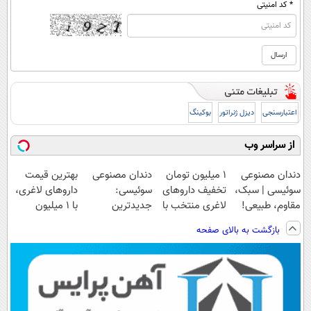
* کد امنیتی
اعتبارسنجی
دیزل ژنراتور
بوکینگ
از سراسر وب
دندان مصنوعی
۱ میلیون تومان
دندان مصنوعی
بهترین قیمت
سوئیسی | سبک،
تخفیف داروهای
سوئیسی:
داروهای لاغری،
مقاوم، طبیعی!
لاغری منتخب با
جدیدترین
با ۱ میلیون
ویزیت
ارسال از
فناوری اروپا،
تخفیف و ارسال
بازگشت به بالای صفحه
رایگان+پرداخت
داروخانه نزدیکت
سبک و مقاوم |
از داروخانه‌
اقساطی😍
پرداخت قسطی