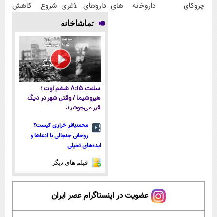
چروکای
داروخانه های
داروهای لاغری
شروع کاهش
پوستتوصاف
اطرافت، ارسال
با ارسال از
وزن، ارسال از
تماشاخانه
میکنه!50%تخفیف
فوری همراه با
داروخانه و پک
داروخانه های
پک یخ!
یخ!
نزدیکت!
ساعت ۸:۱۵ ششم اوت ؛
هیروشیما / وقتی شهر در دیگ
قیر می‌جوشید
محمدباقر خرازی کیست؟
روحانی جنجالی با ادعاها و
ایده‌های تخیلی
فیلم های دیگر
عضویت در اینستاگرام عصر ایران