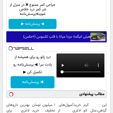
جراحی کمر ممنوع ❌ در منزل از
شر کمر درد خلاص
شوید◂پرسش‌نامه
◀ پرسش‌نامه ▶
هیلی انیگما؛ مزدا میاتا با قلب لکسوس (+عکس)
درد زانو رو برای همیشه از
یادت ببر! ◀ پرسش‌نامه رو
تکمیل کن ▶
◀ پرسش‌نامه
مطالب پیشنهادی
این کرم
خریدآمپول‌های
1 میلیون تومان
بهترین داروهای
گیاهی،مثل اتو
لاغری از
تخفیف خرید
لاغری برای