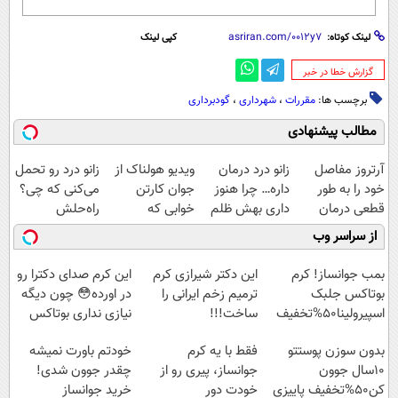
لینک کوتاه:
کپی لینک
‌گزارش خطا در خبر
برچسب ها:
مقررات
،
شهرداری
،
گودبرداری
مطالب پیشنهادی
آرتروز مفاصل
زانو درد درمان
ویدیو هولناک از
زانو درد رو تحمل
خود را به طور
داره… چرا هنوز
جوان کارتن
می‌کنی که چی؟
قطعی درمان
داری بهش ظلم
خوابی که
راه‌حلش
کنید!
می‌کنی؟
میلیاردر شد.
همین‌جاست!
از سراسر وب
◗پرسش‌نامه◖
آموزش رایگان
بمب جوانساز! کرم
این دکتر شیرازی کرم
این کرم صدای دکترا رو
بوتاکس جلبک
ترمیم زخم ایرانی را
در اورده😳 چون دیگه
اسپیرولینا50%تخفیف
ساخت!!!
نیازی نداری بوتاکس
کنی!!!
بدون سوزن پوستتو
فقط با یه کرم
خودتم باورت نمیشه
10سال جوون
جوانساز، پیری رو از
چقدر جوون شدی!
کن50%تخفیف پاییزی
خودت دور
خرید جوانساز