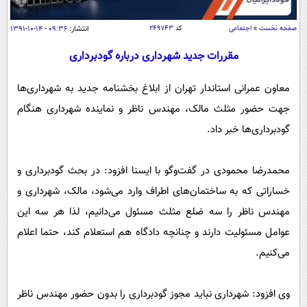
سیاسی
اقتصاد
صفحه نخست
»
اجتماعی
کد
۲۴۹۷۴۳
انتشار:
۰۹:۳۶ - ۱۴-۱۰-۱۳۹۱
جامعه
اقتصادی
مقررات جدید شهرداری درباره گودبرداری
ورزشی
اجتماعی
خودرو
معاون عمرانی استاندار تهران از ابلاغ بخشنامه جدید به شهرداری‌ها
بین الملل
حوادث
جهت حضور مثلث مالک، مهندس ناظر و نماینده شهرداری هنگام
فرهنگ و هنر
سیاست خارجی
سلامت
گودبرداری‌ها خبر داد.
علم و دانش
یک برش دانایی
قرآن
فناوری و It
محمدرضا محمودی در گفت‌وگو با ایسنا افزود: در بحث گودبرداری و
محیط زیست
خساراتی که به ساختمان‌های اطراف وارد می‌شود، مالک، شهرداری و
گوناگون
علمی
سفر و تفریح
مهندس ناظر را سه ضلع مثلث مسئول می‌دانیم، لذا هر سه این
فیلم
سرگرمی
اخبار کریپتو
عوامل مسئولیت دارند و چنانچه دادگاه هم استعلام کند، حتما اعلام
عصر ایران 2
اقتصاد
باشگاه مغز
می‌کنیم.
آموزش زبان
خواندنی ها و دیدنی ها
ورزش
مجله تصویری سلاح
داستان کوتاه
سیاست
وی افزود: شهرداری نباید مجوز گودبرداری را بدون حضور مهندس ناظر