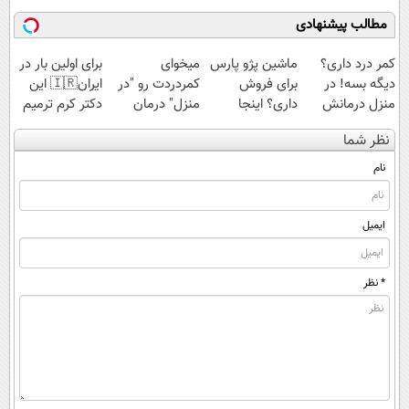
کن(تخفیف50%)
اسپیرولینا با تخفیف
مطالب پیشنهادی
ویژه
کمر درد داری؟
ماشین پژو پارس
میخوای
برای اولین بار در
دیگه بسه! در
برای فروش
کمردردت رو "در
ایران🇮🇷 این
منزل درمانش
داری؟ اینجا
منزل" درمان
دکتر کرم ترمیم
کن
سریع بفروشش
کنی؟ (◂فیلم +
کننده 23 روزه
نظر شما
(◀پرسش‌نامه)
◂پرسش‌نامه)
ساخت!
نام
ایمیل
* نظر