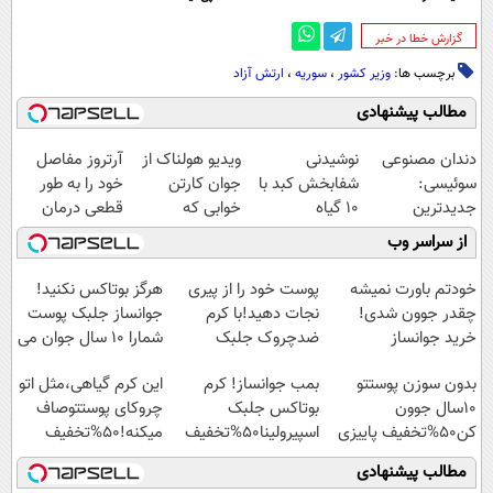
‌گزارش خطا در خبر
برچسب ها:
وزیر کشور
،
سوریه
،
ارتش آزاد
مطالب پیشنهادی
دندان مصنوعی
نوشیدنی
ویدیو هولناک از
آرتروز مفاصل
سوئیسی:
شفابخش کبد با
جوان کارتن
خود را به طور
جدیدترین
10 گیاه
خوابی که
قطعی درمان
فناوری اروپا،
موثر(تخفیف تا
میلیاردر شد.
کنید!
از سراسر وب
سبک و مقاوم |
امشب)
آموزش رایگان
◗پرسش‌نامه◖
پرداخت قسطی
خودتم باورت نمیشه
پوست خود را از پیری
هرگز بوتاکس نکنید!
چقدر جوون شدی!
نجات دهید!با کرم
جوانساز جلبک پوست
خرید جوانساز
ضدچروک جلبک
شمارا ۱۰ سال جوان می
اسپیرولینا با تخفیف
کند
بدون سوزن پوستتو
بمب جوانساز! کرم
این کرم گیاهی،مثل اتو
ویژه
10سال جوون
بوتاکس جلبک
چروکای پوستتوصاف
کن50%تخفیف پاییزی
اسپیرولینا50%تخفیف
میکنه!50%تخفیف
مطالب پیشنهادی