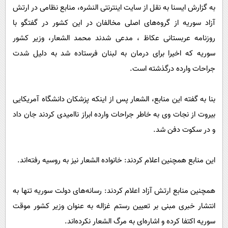
پیامک
سرگرمی
به گزارش ایسنا به نقل از سایت اینترنتی النشره، منابع نظامی در ارتش
آزاد سوریه از گروه‌های اصلی مخالفان در این کشور در گفتگو با
روانشناسی
فناوری
روزنامه عربستانی عکاظ ، مدعی شدند محمد الشعار، وزیر کشور
آشپزی
گوناگون
سوریه که اخیرا برای درمان به لبنان فرستاده شد به دلیل شدت
دانلود
حوادث
جراحات وارده درگذشته است.
محیط زیست
بنا به گفته این منابع، الشعار پس از اینکه پزشکان دانشگاه آمریکایی
سلامت
بیروت از نجات وی به خاطر جراحات وارده ابراز ناامیدی کردند جان داد
فرهنگی
و در سکوت دفن شد.
بین الملل
اجتماعی
این منابع همچنین اعلام کردند: خانواده الشعار نیز به روسیه رفته‌اند.
حیات وحش
همچنین منابع ارتش آزاد اعلام کردند: رسانه‌های دولت سوریه تنها به
سیاست خارجی
انتشار خبری مبنی بر تعیین رستم غزاله به عنوان وزیر کشور موقت
سوریه اکتفا کرده و اشاره‌ای به مرگ الشعار نکرده‌اند.