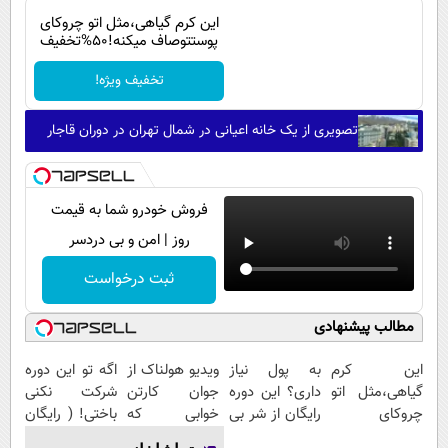
این کرم گیاهی،مثل اتو چروکای
پوستتوصاف میکنه!50%تخفیف
تخفیف ویژه!
تصویری از یک خانه اعیانی در شمال تهران در دوران قاجار
فروش خودرو شما به قیمت
روز | امن و بی دردسر
ثبت درخواست
مطالب پیشنهادی
این کرم
به پول نیاز
ویدیو هولناک از
اگه تو این دوره
گیاهی،مثل اتو
داری؟ این دوره
جوان کارتن
شرکت نکنی
چروکای
رایگان از شر بی
خوابی که
باختی! ( رایگان
پوستتوصاف
پولی خلاصت
میلیاردر شد.
آموزش ببین