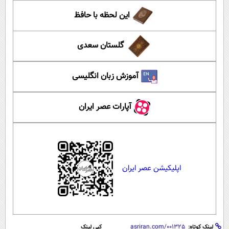
این لحظه با حافظ
گلستان سعدی
آموزش زبان انگلیسی
آپارات عصر ایران
اپلیکیشن عصر ایران
لینک کوتاه:
کپی لینک