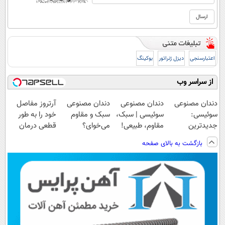
اعتبارسنجی
دیزل ژنراتور
بوکینگ
از سراسر وب
دندان مصنوعی
دندان مصنوعی
دندان مصنوعی
آرتروز مفاصل
سوئیسی:
سوئیسی | سبک،
سبک و مقاوم
خود را به طور
جدیدترین
مقاوم، طبیعی!
می‌خوای؟
قطعی درمان
فناوری اروپا،
ویزیت
پرداخت اقساطی
کنید!
بازگشت به بالای صفحه
سبک و مقاوم |
رایگان+پرداخت
هم داریم!😍 |
◗پرسش‌نامه◖
پرداخت قسطی
اقساطی😍
📍تهران