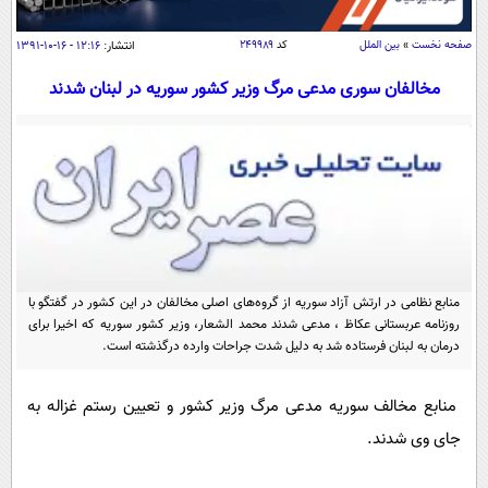
سیاسی
اقتصاد
صفحه نخست
»
بین الملل
کد
۲۴۹۹۸۹
انتشار:
۱۲:۱۶ - ۱۶-۱۰-۱۳۹۱
جامعه
اقتصادی
مخالفان سوری مدعی مرگ وزیر کشور سوریه در لبنان شدند
ورزشی
اجتماعی
خودرو
بین الملل
حوادث
فرهنگ و هنر
سیاست خارجی
سلامت
علم و دانش
یک برش دانایی
قرآن
فناوری و It
محیط زیست
گوناگون
منابع نظامی در ارتش آزاد سوریه از گروه‌های اصلی مخالفان در این کشور در گفتگو با
علمی
سفر و تفریح
روزنامه عربستانی عکاظ ، مدعی شدند محمد الشعار، وزیر کشور سوریه که اخیرا برای
فیلم
سرگرمی
درمان به لبنان فرستاده شد به دلیل شدت جراحات وارده درگذشته است.
اخبار کریپتو
عصر ایران 2
اقتصاد
باشگاه مغز
منابع مخالف سوریه مدعی مرگ وزیر کشور و تعیین رستم غزاله به
آموزش زبان
خواندنی ها و دیدنی ها
ورزش
مجله تصویری سلاح
جای وی شدند.
داستان کوتاه
سیاست