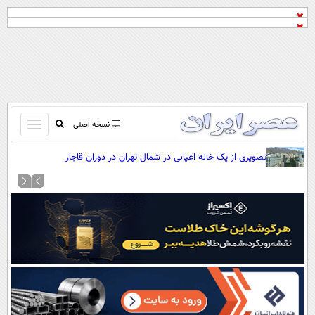
باز
نسخه اصلی
و
صفحه اول
تصویری از یک خانه اعیانی در شمال تهران در دوران قاجار
بسته
تماس با ما
کردن
آرشیو
منو
جستجو
نظرسنجی
آب و هوا
اوقات شرعی
پیوند ها
سواد زندگی