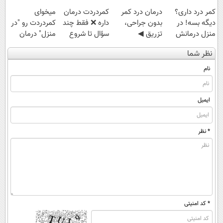
کمر درد داری؟
درمان درد کمر
‌کمردردت درمان
میخوای
دیگه بسه! در
بدون جراحی،
داره ❌ فقط چند
کمردردت رو "در
منزل درمانش
تزریق ◀
سؤال تا شروع
منزل" درمان
کن
پرسش‌نامه رو پر
بهبودی فاصله‌
کنی؟ (◂فیلم +
نظر شما
(◀پرسش‌نامه)
کن ▶
داری!
◂پرسش‌نامه)
نام
ایمیل
* نظر
* کد امنیتی