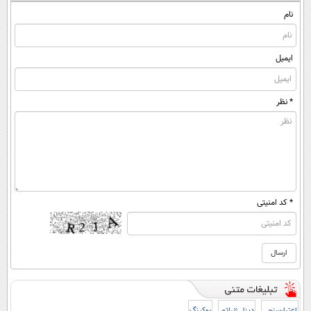
((پرسش‌نامه))
نام
ایمیل
* نظر
* کد امنیتی
اعتبارسنجی
دیزل ژنراتور
بوکینگ