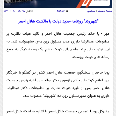
سیاسی
اقتصاد
صفحه نخست
»
سیاسی
کد
۲۵۴۸۱۶
انتشار:
۱۵:۴۵ - ۱۰-۱۱-۱۳۹۱
جامعه
اقتصادی
"شهروند" روزنامه جدید دولت با مالکیت هلال احمر
ورزشی
اجتماعی
خودرو
مهر - با حکم رئیس جمعیت هلال احمر و تائید هیات نظارت بر
بین الملل
حوادث
مطبوعات عبدالرضا داوری مدیر مسؤول روزنامه‌ی «شهروند» شد. به
فرهنگ و هنر
سیاست خارجی
سلامت
این ترتیب طی چند ماه پایانی دولت دهم یک رسانه دیگر به جمع
علم و دانش
رسانه های دولت پیوست.
یک برش دانایی
قرآن
فناوری و It
محیط زیست
پویا حاجیان سخنگوی جمعیت هلال احمر کشور در گفتگو با خبرنگار
گوناگون
علمی
سفر و تفریح
مهر اعلام کرد: طی حکمی ازسوی دکتر ابوالحسن فقیه رئیس جمعیت
فیلم
سرگرمی
اخبار کریپتو
هلال احمر پس از تایید هیات نظارت بر مطبوعات، دکتر عبدالرضا
عصر ایران 2
اقتصاد
باشگاه مغز
داوری به عنوان مدیرمسئول روزنامه "شهروند" منصوب شد.
آموزش زبان
خواندنی ها و دیدنی ها
ورزش
مجله تصویری سلاح
داستان کوتاه
سیاست
مدیرکل روابط عمومی جمعیت هلال احمر با اشاره به اینکه هلال احمر