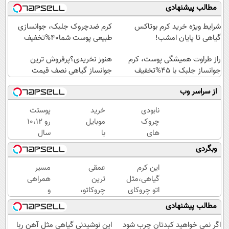
مطالب پیشنهادی
شرایط ویژه خرید کرم بوتاکس
کرم ضدچروک جلبک، جوانسازی
گیاهی تا پایان امشب!
طبیعی پوست شما40%تخفیف
راز طراوت همیشگی پوست، کرم
هنوز نخریدی؟پرفروش ترین
جوانساز جلبک با 45%تخفیف
جوانساز گیاهی نصف قیمت
از سراسر وب
نابودی
خرید
پوستت
چروک
موبایل
رو 10،12
های
با
سال
سطحی
اسنپ
جوان
وبگردی
و عمقی
پی | در
کن
پوست با
۴
(تخفیف
این کرم
عمقی
مسیر
کرم
قسط
تا
گیاهی،مثل
ترین
همراهی
آلمانی(45%تخفیف)
بدون
امشب)
اتو چروکای
چروکاتو،
و
سود و
پوستتوصاف
با این
گزارش
مطالب پیشنهادی
کارمزد!
میکنه!50%تخفیف
کرم
عملکرد
جوانساز،
گروه
اگر نمی خواهید کبدتان چرب شود
این نوشیدنی گیاهی مثل آهن ربا