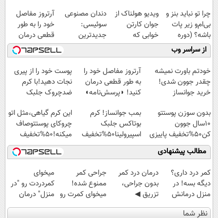
چرا تو نباید بنز و
ویدیو هولناک از
دندان مصنوعی
آرتروز مفاصل
بی‌ام‌و زیر پات
جوان کارتن
سوئیسی:
خود را به طور
باشه؟ (دوره
خوابی که
جدیدترین
قطعی درمان
رایگان درآمد
میلیاردر شد.
فناوری اروپا،
کنید!
از سراسر وب
میلیاردی)
آموزش رایگان
سبک و مقاوم |
◗پرسش‌نامه◖
پرداخت قسطی
خودتم باورت نمیشه
آرتروز مفاصل خود را
پوست خود را از پیری
چقدر جوون شدی!
به طور قطعی درمان
نجات دهید!با کرم
خرید جوانساز
کنید! ◗پرسش‌نامه◖
ضدچروک جلبک
اسپیرولینا با تخفیف
بدون سوزن پوستتو
بمب جوانساز! کرم
این کرم گیاهی،مثل اتو
ویژه
10سال جوون
بوتاکس جلبک
چروکای پوستتوصاف
کن50%تخفیف پاییزی
اسپیرولینا50%تخفیف
میکنه!50%تخفیف
مطالب پیشنهادی
کمر درد داری؟
درمان درد کمر
جراحی کمر
میخوای
دیگه بسه! در
بدون جراحی،
ممنوع شده!
کمردردت رو "در
منزل درمانش
تزریق ◀
میخوای کمرت رو
منزل" درمان
کن
پرسش‌نامه رو پر
در منزل درمان
کنی؟ (◂فیلم +
نظر شما
(◀پرسش‌نامه)
کن ▶
کنی؟
◂پرسش‌نامه)