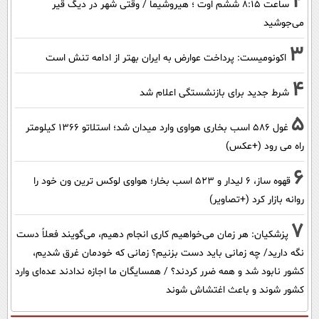
2
ساعت ۸:۱۵ ششم اوت ؛ هیروشیما / وقتی شهر در دیگ قیر
می‌جوشید
3
اکونومیست: پرداخت عوارض به ایران بهتر از ادامه تنش است
4
شرط جدید برای بازنشستگی اعلام شد
5
غول 586 اسب بخاری هواوی وارد میدان شد؛ استلاتو 1366 کیلومتر
راه می رود (+عکس)
6
قهوه ساز، 6 لیدار و 523 اسب بخار؛ هواوی لوکس ترین ون خود را
روانه بازار کرد (+تصاویر)
7
پزشکیان: هر زمان می‌خواهیم کاری انجام دهیم، می‌گویند فعلاً دست
نگه دارید/ چه زمانی باید دست بزنیم؟ زمانی که خودمان غرق شدیم،
کشور نابود شد و همه ضرر کردند؟ / همسایگان ما اجازه ندادند عده‌ای وارد
کشور شوند و باعث اغتشاش شوند