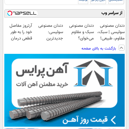
از سراسر وب
دندان مصنوعی
دندان مصنوعی
دندان مصنوعی
آرتروز مفاصل
سوئیسی | سبک،
سبک و مقاوم
سوئیسی:
خود را به طور
مقاوم، طبیعی!
می‌خوای؟
جدیدترین
قطعی درمان
ویزیت
پرداخت اقساطی
فناوری اروپا،
کنید!
بازگشت به بالای صفحه
رایگان+پرداخت
هم داریم!😍 |
سبک و مقاوم |
◗پرسش‌نامه◖
اقساطی😍
📍تهران
پرداخت قسطی