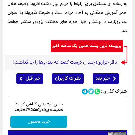
پیامک
به رسانه ای مستقل برای ارتباط با مردم نیاز داشت افزود: وظیفه هلال
سرگرمی
احمر آموزش همگانی به آحاد مردم است و طبیعتا شهروند به عنوان
روانشناسی
فناوری
یک روزنامه با پوشش اخبار حوزه های مختلف بزودی منتشر خواهد
آشپزی
گوناگون
شد.
دانلود
حوادث
پربیننده ترین پست همین یک ساعت اخیر
محیط زیست
سلامت
باقر خرازی؛ چندان درشت گفت که تندروها را جا گذاشت!
فرهنگی
خبر بعد
نظرات کاربران
خبر قبل
بین الملل
اشتراک گذاری :
اجتماعی
حیات وحش
با این نوشیدنی گیاهی کبدت
همیشه پرقدرته55%تخفیف
سیاست خارجی
خرید محصول