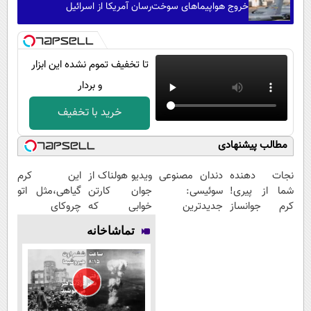
خروج هواپیماهای سوخت‌رسان آمریکا از اسرائیل
تا تخفیف تموم نشده این ابزار
و بردار
خرید با تخفیف
مطالب پیشنهادی
نجات دهنده
دندان مصنوعی
ویدیو هولناک از
این کرم
شما از پیری!
سوئیسی:
جوان کارتن
گیاهی،مثل اتو
کرم جوانساز
جدیدترین
خوابی که
چروکای
جلبک
فناوری اروپا،
میلیاردر شد.
پوستتوصاف
تماشاخانه
50%تخفیف
سبک و مقاوم |
آموزش رایگان
میکنه!50%تخفیف
پرداخت قسطی