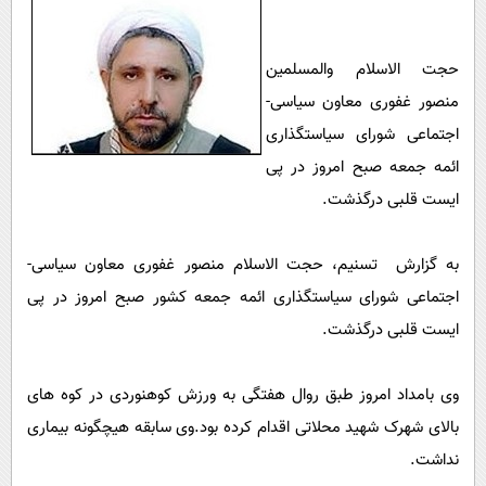
پیامک
سرگرمی
روانشناسی
فناوری
حجت الاسلام والمسلمین
آشپزی
گوناگون
منصور غفوری معاون سیاسی-
دانلود
حوادث
اجتماعی شورای سیاستگذاری
ائمه جمعه صبح امروز در پی
محیط زیست
ایست قلبی درگذشت.
سلامت
فرهنگی
به گزارش تسنیم، حجت الاسلام منصور غفوری معاون سیاسی-
بین الملل
اجتماعی شورای سیاستگذاری ائمه جمعه کشور صبح امروز در پی
ایست قلبی درگذشت.
اجتماعی
حیات وحش
وی بامداد امروز طبق روال هفتگی به ورزش کوهنوردی در کوه های
سیاست خارجی
بالای شهرک شهید محلاتی اقدام کرده بود.وی سابقه هیچگونه بیماری
نداشت.