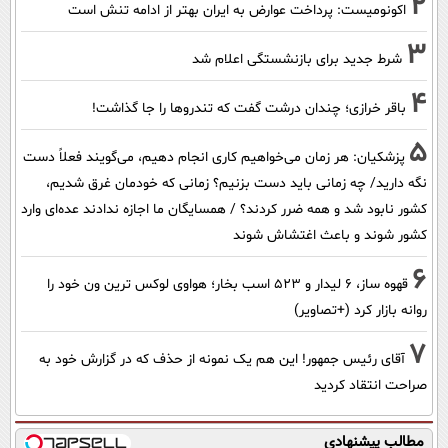
2
اکونومیست: پرداخت عوارض به ایران بهتر از ادامه تنش است
3
شرط جدید برای بازنشستگی اعلام شد
4
باقر خرازی؛ چندان درشت گفت که تندروها را جا گذاشت!
5
پزشکیان: هر زمان می‌خواهیم کاری انجام دهیم، می‌گویند فعلاً دست
نگه دارید/ چه زمانی باید دست بزنیم؟ زمانی که خودمان غرق شدیم،
کشور نابود شد و همه ضرر کردند؟ / همسایگان ما اجازه ندادند عده‌ای وارد
کشور شوند و باعث اغتشاش شوند
6
قهوه ساز، 6 لیدار و 523 اسب بخار؛ هواوی لوکس ترین ون خود را
روانه بازار کرد (+تصاویر)
7
آقای رئیس جمهور! این هم یک نمونه از حذف که در گزارش خود به
صراحت انتقاد کردید
مطالب پیشنهادی