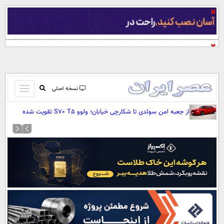
باز
نسخه اصلی
و
صفحه اول
از جعبه امن سوئدی تا شکارچی خیابان؛ ولوو S70 T5 تقویت شده
بسته
(+تصاویر)
تماس با ما
کردن
آرشیو
منو
جستجو
نظرسنجی
آب و هوا
اوقات شرعی
پیوند ها
سواد زندگی