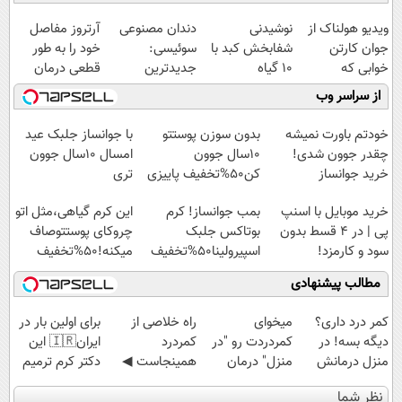
ویدیو هولناک از
نوشیدنی
دندان مصنوعی
آرتروز مفاصل
جوان کارتن
شفابخش کبد با
سوئیسی:
خود را به طور
خوابی که
10 گیاه
جدیدترین
قطعی درمان
میلیاردر شد.
موثر(تخفیف تا
فناوری اروپا،
کنید!
از سراسر وب
آموزش رایگان
امشب)
سبک و مقاوم |
◗پرسش‌نامه◖
پرداخت قسطی
خودتم باورت نمیشه
بدون سوزن پوستتو
با جوانساز جلبک عید
چقدر جوون شدی!
10سال جوون
امسال ۱۰سال جوون
خرید جوانساز
کن50%تخفیف پاییزی
تری
اسپیرولینا با تخفیف
خرید موبایل با اسنپ
بمب جوانساز! کرم
این کرم گیاهی،مثل اتو
ویژه
پی | در ۴ قسط بدون
بوتاکس جلبک
چروکای پوستتوصاف
سود و کارمزد!
اسپیرولینا50%تخفیف
میکنه!50%تخفیف
مطالب پیشنهادی
کمر درد داری؟
میخوای
‌راه خلاصی از
برای اولین بار در
دیگه بسه! در
کمردردت رو "در
کمردرد
ایران🇮🇷 این
منزل درمانش
منزل" درمان
همینجاست ◀
دکتر کرم ترمیم
کن
کنی؟ (◂فیلم +
فقط کافیه فرم
کننده 23 روزه
نظر شما
(◀پرسش‌نامه)
◂پرسش‌نامه)
رو پر کنی!
ساخت!