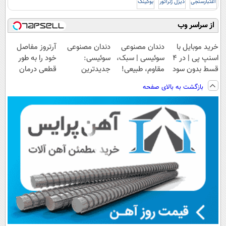
اعتبارسنجی
دیزل ژنراتور
بوکینگ
از سراسر وب
خرید موبایل با
دندان مصنوعی
دندان مصنوعی
آرتروز مفاصل
اسنپ پی | در ۴
سوئیسی | سبک،
سوئیسی:
خود را به طور
قسط بدون سود
مقاوم، طبیعی!
جدیدترین
قطعی درمان
و کارمزد!
ویزیت
فناوری اروپا،
کنید!
بازگشت به بالای صفحه
رایگان+پرداخت
سبک و مقاوم |
◗پرسش‌نامه◖
اقساطی😍
پرداخت قسطی