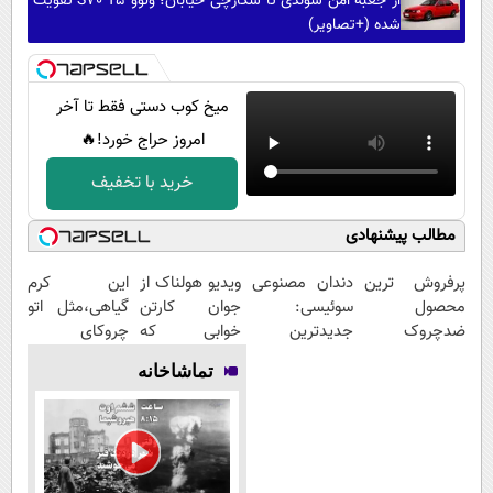
از جعبه امن سوئدی تا شکارچی خیابان؛ ولوو S70 T5 تقویت
شده (+تصاویر)
میخ کوب دستی فقط تا آخر
امروز حراج خورد!🔥
خرید با تخفیف
مطالب پیشنهادی
پرفروش ترین
دندان مصنوعی
ویدیو هولناک از
این کرم
محصول
سوئیسی:
جوان کارتن
گیاهی،مثل اتو
ضدچروک
جدیدترین
خوابی که
چروکای
آلمانی
فناوری اروپا،
میلیاردر شد.
پوستتوصاف
تماشاخانه
سبک و مقاوم |
آموزش رایگان
میکنه!50%تخفیف
پرداخت قسطی