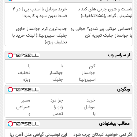
شست و شوی چربی های کبد با
خرید موبایل با اسنپ پی | در ۴
نوشیدنی گیاهی(55%تخفیف)
قسط بدون سود و کارمزد!
احساس میکنی پیر شدی؟ جوانی رو
جدیدترین کرم جوانساز حاوی
با جوانساز جلبک تجربه کن
جلبک اسپیرولینا!( لینک خرید با
تخفیف ویژه)
از سراسر وب
کرم
با
با
جوانساز
جوانساز
تخفیف
اسپیرولینا
جلبک
ویژه
عید
بدون
وبگردی
امسال
بوتاکس
۱۰سال
۱۰،۱۲
خرید
چرا درد
مسیر
جوون
سال
موبایل
زانو را
همراهی
تری
جوون
با
تحمل
و
شو
اسنپ
می‌کنی؟
گزارش
مطالب پیشنهادی
پی | در
خیلی
عملکرد
۴
ساده
گروه
اگر نمی خواهید کبدتان چرب شود
این نوشیدنی گیاهی مثل آهن ربا