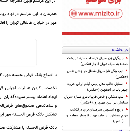
در این مراسم اولین دفترچه حساب
همزمان با این مراسم در نهاد ر
مهر در خیابان طالقانی تهران را افت
در حاشیه
بازیگران زن سریال «بامداد خمار» در پشت
صحنه به سبک دوران قاجار (عکس)
تیپ رنگی تارا سریال شغال در جشن نفس
با افتتاح بانک قرض‌الحسنه مهر، 2 هزار و ‪ ۷۰۰‬شعبه و کارمند بانک ملی ایران در اختیار این بانک قرار می‌گیرد.
(+عکس)
استایل جالب مدل روس فیلم ایرانی جزیره
تخصصی کردن عملیات اجرایی قرض‌
جیمز باند در اصفهان (+عکس)
ایجاد اعتماد بیشتر سپرده‌گذارا
تیپ مشکی و خاص فریبا نادری ستاره سریال
ستایش در آیین مهرورزی (+عکس)
و ساماندهی صندوق‌های قرض‌الح
دریغ و افسوس هنرمندان برای درگذشت
تشکیل بانک قرض الحسنه مهر ایر
مریم همتیان ؛ از حامد بهداد تا پیمان معادی و
... (عکس)
بانک قرض الحسنه با مشارکت صندوق