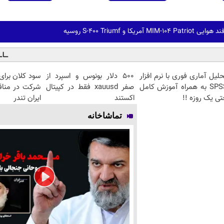
ا و S-400 Triumf روسیه
لیل آماری فوری با نرم افزار
۵۰۰ دلار بونوس و اسپرد از
سود کلان برای
SPSS به همراه آموزش کامل
صفر xauusd فقط در کپیتال
شرکت در مناق
ی یک روزه !!
اکستند
ایران تندر
تماشاخانه