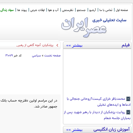
صفحه اول
تماس با ما
آرشیو
جستجو
نظرسنجی
آب و هوا
اوقات شرعی
پیوند ها
سواد زندگی
فیلم
بیشتر »»
پزشکیان‌: آنچه گاهی از رهبر نقل می‌شود
صفحه نخست
»
سیاسی
کد خبر
۳۱۰۷۹
محمدباقر خرازی کیست؟روحانی جنجالی با
در این مراسم اولین دفترچه حساب بانک 
ادعاها و ایده‌های تخیلی
جمهور صادر شد.
روایت پزشکیان از دیدار با رهبر شهید پس از
بمباران جلسه شعام
آموزش زبان انگلیسی
بیشتر »»