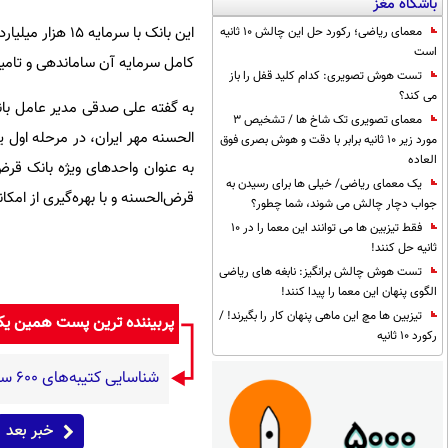
باشگاه مغز
این بانک با سرم
معمای ریاضی؛ رکورد حل این چالش 10 ثانیه
است
کامل سرمایه آن ساماندهی و تامی
تست هوش تصویری: کدام کلید قفل را باز
می کند؟
به گفته علی صدقی مدیر عامل بانک 
معمای تصویری تک شاخ ها / تشخیص 3
مورد زیر 10 ثانیه برابر با دقت و هوش بصری فوق
العاده
به عنوان واحدهای ویژه بانک قرض
یک معمای ریاضی/ خیلی ها برای رسیدن به
قرض‌الحسنه و با بهره‌گیری از امکا
جواب دچار چالش می شوند، شما چطور؟
فقط تیزبین ها می توانند این معما را در 10
ثانیه حل کنند!
تست هوش چالش برانگیز: نابغه های ریاضی
الگوی پنهان این معما را پیدا کنند!
تیزبین ها مچ این ماهی پنهان کار را بگیرند! /
پربیننده ترین پست همین ی
رکورد 10 ثانیه
شناسایی کتیبه‌های ۶۰۰ ساله فارسی در هندوستان (+عکس)
خبر بعد