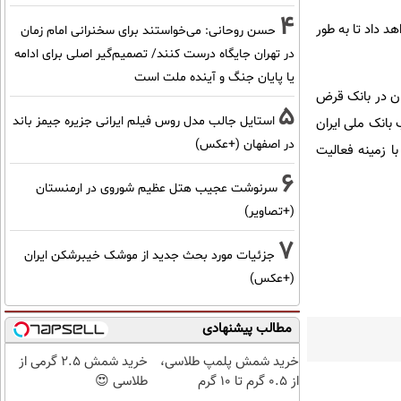
4
خواهد داد تا به طور
حسن روحانی: می‌خواستند برای سخنرانی امام زمان
در تهران جایگاه درست کنند/ تصمیم‌گیر اصلی برای ادامه
یا پایان جنگ و آینده ملت است
ران در بانک قرض
5
استایل جالب مدل روس فیلم ایرانی جزیره جیمز باند
مند منتخب بانک ملی ایران
در اصفهان (+عکس)
ا زمینه فعالیت
6
سرنوشت عجیب هتل عظیم شوروی در ارمنستان
(+تصاویر)
7
جزئیات مورد بحث جدید از موشک خیبرشکن ایران
(+عکس)
مطالب پیشنهادی
خرید شمش پلمپ طلاسی،
خرید شمش 2.5 گرمی از
از ۰.۵ گرم تا ۱۰ گرم
طلاسی 😍