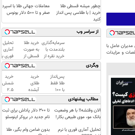
چطور میشه قسطی طلا
معاملات جهانی طلا با اسپرد
خرید | با طلاسی پس انداز
صفر و تا ۵۰۰ دلار بونوس
کنید
از سراسر وب
سرمایه‌گذاری
خرید طلا
تحلیل
 مدیران عامل با
بلندمدت با
به صورت
آماری
صات و مزایدات
خرید نقره از
قسطی از
فوری با
دیجی‌کالا
دیجی‌کالا
نرم
وبگردی
(
افزار
پرداخت
SPSS
پس‌انداز
خرید
خرید
12 ماهه
به
طلا فقط
طلای
شمش
)
همراه
با ۱۰۰
آبشده
2.5
آموزش
هزارتومان
حتی با
گرمی
مطالب پیشنهادی
کامل
(امن و
۱۰۰هزارتومان
از
حتی
راحت)
طلاسی
الان وقتشه‼️ با هر وضعیت
تا ۳۰۰ دلار پاداش برای ثبت
یک
😍
بانک مو، موی طبیعی بکار!
نام جدید در بروکر اینوسلو
روزه !!
تحلیل آماری فوری با نرم
بدون ضامن وام بگیر، طلا