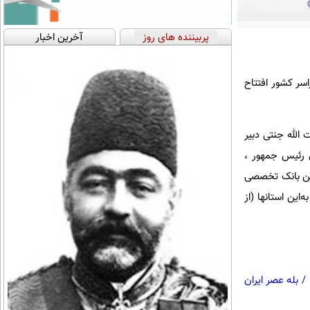
پربیننده های روز
آخرین اخبار
سر کشور افتتاح
الله جنتی دبیر
ی رئیس جمهور ،
ین بانک تخصصی
ین استانها (از
/
بله عصر ایران