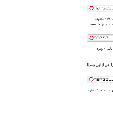
فرصت ویژه! با 40٪تخفیف
د کامپوزیت سفید
د وام بگیر « ویژه
 چی از این بهتر!!
من با طلا و نقره