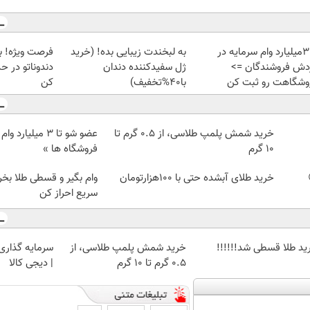
تا 3میلیارد وام سرمایه در
به لبخندت زیبایی بده! (خرید
دش فروشندگان =>
ژل سفیدکننده دندان
دندوناتو در ح
وشگاهت رو ثبت کن
با40%تخفیف)
کن
خرید شمش پلمپ طلاسی، از ۰.۵ گرم تا
عضو شو تا 3 میلیار
۱۰ گرم
فروشگاه ها »
خرید طلای آبشده حتی با ۱۰۰هزارتومان
وام بگیر و قسطی طلا بخر!
سریع احراز کن
ید طلا قسطی شد!!!!!!
خرید شمش پلمپ طلاسی، از
سرمایه گذاری ا
۰.۵ گرم تا ۱۰ گرم
| دیجی کالا