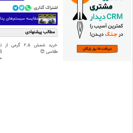
اشتراک گذاری :
مقایسه سیستم‌های پدافند هوایی MIM-104 Patriot آمریک
مطالب پیشنهادی
خرید شمش 2.5 گرمی از
تح
طلاسی 😍
حت