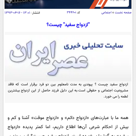
سیاسی
اقتصاد
صفحه نخست
»
اجتماعی
کد
۳۴۴۶۰۱
انتشار:
۱۳:۰۱ - ۱۶-۰۴-۱۳۹۳
جامعه
اقتصادی
"ازدواج سفید" چیست؟
ورزشی
اجتماعی
خودرو
بین الملل
حوادث
فرهنگ و هنر
سیاست خارجی
سلامت
علم و دانش
یک برش دانایی
قرآن
فناوری و It
محیط زیست
گوناگون
ازدواج سفید چیست ؟ پیوندی به مدت نامعلوم بین دو فرد برقرار است که فاقد
علمی
سفر و تفریح
مشروعیت اجتماعی و حقوقی است.به این دلیل فرزند حاصل از این ازدواج بیشترین
فیلم
سرگرمی
لطمه را می خورد.
اخبار کریپتو
عصر ایران 2
اقتصاد
باشگاه مغز
آموزش زبان
خواندنی ها و دیدنی ها
ورزش
همه ما با عبارت‌های «ازدواج دائم» و «ازدواج موقت» آشنا و کم و
مجله تصویری سلاح
بیش از احکام شرعی آن‌ها اطلاع داریم، اما کمتر پدیده «ازدواج
داستان کوتاه
سیاست