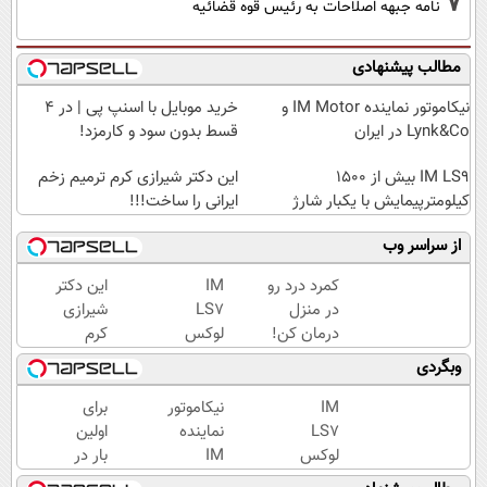
7
نامه جبهه اصلاحات به رئیس قوه قضائیه
مطالب پیشنهادی
نیکاموتور نماینده IM Motor و
خرید موبایل با اسنپ پی | در ۴
Lynk&Co در ایران
قسط بدون سود و کارمزد!
IM LS9 بیش از 1500
این دکتر شیرازی کرم ترمیم زخم
کیلومترپیمایش با یکبار شارژ
ایرانی را ساخت!!!
از سراسر وب
کمرد درد رو
IM
این دکتر
در منزل
LS7
شیرازی
درمان کن!
لوکس
کرم
(◂فیلم +
ترین
ترمیم
وبگردی
پرسش‌نامه)
شاسی
زخم
بلند
ایرانی را
IM
نیکاموتور
برای
برقی
ساخت!!!
LS7
نماینده
اولین
ایران
لوکس
IM
بار در
ترین
Motor و
ایران