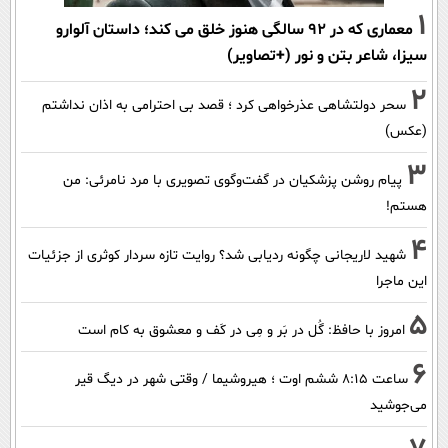
1
معماری که در 92 سالگی هنوز خلق می کند؛ داستان آلوارو
سیزا، شاعر بتن و نور (+تصاویر)
2
سحر دولتشاهی عذرخواهی کرد ؛ قصد بی احترامی به اذان نداشتم
(عکس)
3
پیام روشن پزشکیان در گفت‌و‌گوی تصویری با مرد نامرئی: من
هستم!
4
شهید لاریجانی چگونه ردیابی شد؟ روایت تازه سردار کوثری از جزئیات
این ماجرا
5
امروز با حافظ: گُل در بَر و مِی در کَف و معشوق به کام است
6
ساعت ۸:۱۵ ششم اوت ؛ هیروشیما / وقتی شهر در دیگ قیر
می‌جوشید