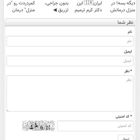
دیگه بسه! در
ایران🇮🇷 این
بدون جراحی،
کمردردت رو "در
منزل درمانش
دکتر کرم ترمیم
تزریق ◀
منزل" درمان
کن
کننده 23 روزه
پرسش‌نامه رو پر
کنی؟ (◂فیلم +
نظر شما
(◀پرسش‌نامه)
ساخت!
کن ▶
◂پرسش‌نامه)
نام
ایمیل
* نظر
* کد امنیتی