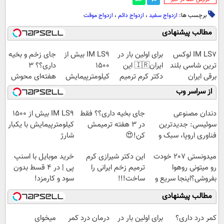
برچسب ها:
ازدواج سفید
،
ازدواج دائم
،
ازدواج موقت
مطالب پیشنهادی
IM LS7 لوکس
برای اولین بار در
IM LS9 بیش از
جای زخم و بخیه
ترین شاسی بلند
ایران🇮🇷 این
1500
داری؟؟ 3
برقی ایران
دکتر کرم ترمیم
کیلومترپیمایش
هفته‌ای محوش
کننده 23 روزه
با یکبار شارژ
کن!
از سراسر وب
ساخت!
دندان مصنوعی
جای بخیه داری؟؟ فقط
IM LS9 بیش از 1500
سوئیسی: جدیدترین
در 3 هفته ترمیمش
کیلومترپیمایش با یکبار
فناوری اروپا، سبک و
کن!😍
شارژ
مقاوم | پرداخت
میدونستی 207 خودت
این دکتر شیرازی کرم
خرید موبایل با اسنپ
قسطی
رو میتونی روهوا
ترمیم زخم ایرانی را
پی | در ۴ قسط بدون
بفروشی؟اینجا سریع و
ساخت!!!
سود و کارمزد!
راحت بفروش
مطالب پیشنهادی
کمر درد داری؟
برای اولین بار در
درمان درد کمر
میخوای