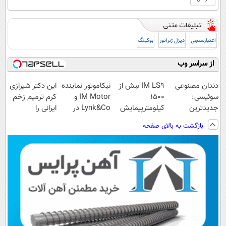
اعتبارسنجی
دیزل ژنراتور
بوکینگ
از سراسر وب
دندان مصنوعی
IM LS9 بیش از
نیکاموتور نماینده
این دکتر شیرازی
سوئیسی:
1500
IM Motor و
کرم ترمیم زخم
جدیدترین
کیلومترپیمایش
Lynk&Co در
ایرانی را
فناوری اروپا،
با یکبار شارژ
ایران
ساخت!!!
بازگشت به بالای صفحه
سبک و مقاوم |
پرداخت قسطی