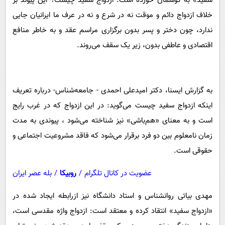
سفید» به گوشمان خورده است. ازدواج سفید چیست؟ این پیوند بر
پیامک
سرگرمی
خلاف ازدواج دائم و موقت نه در شرع و نه در عرف ما ایرانیان جایی
روانشناسی
فناوری
ندارد، چون دختر و پسر بدون برگزاری مراسم عقد و به خاطر منافع
آشپزی
گوناگون
اقتصادی و عاطفی بدون، زیر یک سقف می‌روند.
دانلود
حوادث
محیط زیست
به گزارش ایسنا، دکتر امیدعلی احمدی - جامعه‌شناس- درباره تعریف
سلامت
اینکه ازدواج سفید چیست می‌گوید: در این ازدواج که در غرب رایج
فرهنگی
است و به معنای «هم‌باشی» نیز شناخته می‌شود ، پیوندی به مدت
زمان نامعلوم بین دو فرد برقرار می‌شود که فاقد مشروعیت اجتماعی و
بین الملل
حقوقی است.
اجتماعی
حیات وحش
عضویت در کانال تلگرام
/
روبیکا
/
بله عصر ایران
سیاست خارجی
مهدی بیاتی روانشناس و استاد دانشگاه نیز ازرابطه‌ ایجاد شده در
«ازدواج سفید» انتقاد کرده و معتقد است: ازدواج واژه مقدسی است،