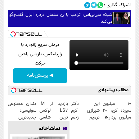
اشتراک گذاری :
شبکه سی‌بی‌اس: ترامپ با بن سلمان درباره ایران گفت‌وگو
می‌کند
درمان سریع زانودرد با
زاپیامکس، بازیابی راحتی
حرکت
◀ پرسش‌نامه
مطالب پیشنهادی
10 میلیون
این دکتر
بازدید از IM
دندان مصنوعی
سپرده کن، 20
شیرازی کرم
LS7 لوکس
سوئیسی:
میلیون بردار🔥
ترمیم زخم
ترین شاسی
جدیدترین
😍
ایرانی را
بلند برقی ایران
فناوری اروپا،
تماشاخانه
ساخت!!!
در باشگاه
سبک و مقاوم |
انقلاب
پرداخت قسطی