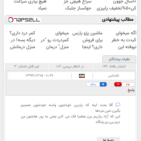
10سال جوون
سراغ هیچی جز
هیچ بیاری سراغت
کن50%تخفیف پاییزی
جوانساز جلبک
نمیاد
نرو(تخفیف40%)
مطالب پیشنهادی
اگه میخوای
ماشین پژو پارس
میخوای
کمر درد داری؟
کبدت به خطر
برای فروش
کمردردت رو "در
دیگه بسه! در
نیوفته این
داری؟ اینجا
منزل" درمان
منزل درمانش
دمنوش گیاهی
سریع بفروشش
کنی؟ (◂فیلم +
کن
نظرات بینندگان
رو فراموش نکن
◂پرسش‌نامه)
(◀پرسش‌نامه)
انتشار یافته:
۱۴۲
در انتظار بررسی:
۱۰۲
غیر قابل انتشار:
۳
😨
ناشناس
۱۰:۲۶ - ۱۳۹۴/۰۲/۱۵
230
24
پاسخ
آقا بحث اینه که بزارین خودشون واسه خودشون تصمیم
بگیرن.عین مردها
این که آزاد بزاریم برن بعضیا فک می کنن یعنی به زور هلشون می
دیم برن ورزشگاه
پاسخ ها