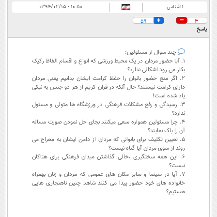
ناشناس
۱۰:۵۰ - ۱۳۹۴/۰۲/۱۵
59
3
پاسخ
چند سوال از مسئولین:
1. آیا حضور مردان در یک محیط ورزشی که انواع و اقسام الفاظ رکیک
بکار می رود اشکالی ندارد؟
2. اگر منع حضور بانوان را حفظ کرامت ایشان بدانیم یعنی مردان
دارای کرامت نیستند؟ حال آنکه در قران کریم از هر دو جنس به نیکی
یاد شده است!
3. رسیدگی و رفع مشکلات فرهنگی در ورزشگاه ها متولی و مسئول
ندارد؟
4. چرا مسئولین همواره سعی میکنند بجای حل نمودن صورت مساله
آن را پاک نمایند؟
5. تعیین تکلیف برای بانوانی که مردان از دامن ایشان به معراج می
روند از سوی مردان آیا گناه نیست؟
6. این همه سختگیری ،خالی گذاشتن میدان فرهنگی برای هتاکان
نیست؟
7. آیا در سینما و سایر مکان های عمومی که مردان و زنان بهمراه
خانواده های خود حضور پیدا می کنند شاهد چنین ناهنجاری هایی
هستیم؟