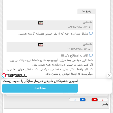
پاسخ ها
ناشناس
|
|
۱۲:۱۹ - ۱۳۹۴/۰۲/۱۵
مشکل شما مردا چيه که از نظر جنسي هميشه گرسنه هستين
ناشناس
|
|
۱۳:۲۰ - ۱۳۹۴/۰۲/۱۵
آقای به اصطلاح دکتر!!!
شما داری حرف بی ربط میزنی. آبروی مرد ها رو شما با این حرفات می بری.
اگر کسی بیماری جنسی داره نباید به همه تعمیم بدی.
که اگر واقعا دکتر بودی حتما می دونستی که مشکل جوان ها جای
دیگریست که اینجا خودش رو نشون داده.
اسپری حشره‌کش طبیعی تارومار سازگار با محیط زیست
و با محافظت طبیعی
مشاهده
ناشناس
۱۰:۵۶ - ۱۳۹۴/۰۲/۱۵
16
1
پاسخ