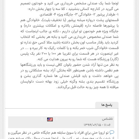
اونجا شما یک صندلی مشخص خریداری می کنید و خودتون تصمیم
می گیرید در کنارچه کسانی بنشینید ، کلا سه یا چهار بخش داره:
1- طرفدار پرشور 2- خانوادگی 3- جایگاه ویژه 4- اقتصادی
قسمتهای پشت دروازه میشه پرشور (با تخفیف بلیت)، خانوادگی هم
با پرشورها فاصله داره (قیمتش بالاتره و امکانات بیشتری داره) و
جایگاه ویژه هم خودمون تو ایران داریم ، نکته ی جالب اینجاست که
شما صندلی مخصوص خریداری می کنید و بنابه هر بخشی که انتخاب
کردید باید رفتار مناسب اون بخش داشته باشید مثلا کسی حق نداره تو
قسمت خانوادگی شرب خمر بکنه و یا کلمات رکیک به کار ببره و ... در
غیر اینصورت در هر قسمت برای تقریبا هر 100 یا 200 نفر یک پلیس
(گارد) ورزشگاه هست که شما رو به بیرون هدایت می کنه.
به نظر من تنها آزاد شدن حضور بانوان کافی نیست و باید ورزشگاهها
هم نظمی داشته باشن همینطور الله بختکی آزاد بشه مشکلاتی رو در
پی خواهد داشت و باید قبلش صندلی ها شماره گذاری بشن و
ورزشگاه تقسیم بندی بشه وگرنه خیلی زود بهانه دست دلواپسان
میافته تا همه چیز رو به حالت قبل برگردانند.
پاسخ ها
ناشناس
|
|
۱۱:۰۶ - ۱۳۹۴/۰۲/۱۵
تو اروپا حتي براي افراد با سوئ سابقه هم جايگاه خاص در نظر ميگيرن و
از ديدن بازي محرومش نمي كنن ولي اينجا صورت سوال پاك ميشه چون