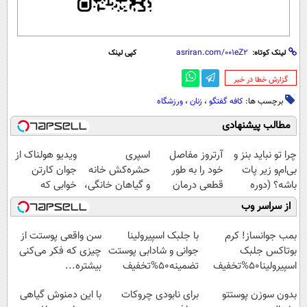
لینک کوتاه:
کپی لینک
‌گزارش خطا در خبر
برچسب ها:
کافه گفتگو
،
زنان
،
ورزشگاه
مطالب پیشنهادی
چرا تو نباید بنز و
آرتروز مفاصل
اسپری
ویدیو هولناک از
بی‌ام‌و زیر پات
خود را به طور
حشره‌کش خانه
جوان کارتن
باشه؟ (دوره
قطعی درمان
و گیاهان خانگی،
خوابی که
رایگان درآمد
کنید!
نابودکننده انواع
میلیاردر شد.
از سراسر وب
میلیاردی)
◗پرسش‌نامه◖
حشرات خانگی و
آموزش رایگان
آفات
بمب جوانساز! کرم
با جلبک اسپیرولینا
سن واقعی پوستت از
بوتاکس جلبک
جوانی و شادابی پوستت
چیزی که فکر می‌کنی
اسپیرولینا50%تخفیف
تضمینه50%تخفیف
بیشتره...
بدون سوزن پوستتو
برای نابودی چروکات
با این دمنوش گیاهی