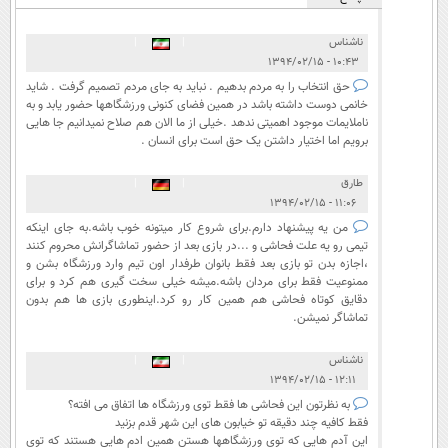
ناشناس
|
|
۱۰:۴۳ - ۱۳۹۴/۰۲/۱۵
حق انتخاب را به مردم بدهیم . نباید به جای مردم تصمیم گرفت . شاید
خانمی دوست داشته باشد در همین فضای کنونی ورزشگاهها حضور یابد و به
ناملایمات موجود اهمیتی ندهد .خیلی از ما الان هم صلاح نمیدانیم جا هایی
برویم اما اختیار داشتن یک حق است برای انسان .
طارق
|
|
۱۱:۰۶ - ۱۳۹۴/۰۲/۱۵
من یه پیشنهاد دارم.برای شروع کار میتونه خوب باشه.به جای اینکه
تیمی رو یه علت فحاشی و ...در بازی بعد از حضور تماشاگرانش محروم کنند
،اجازه بدن تو بازی بعد فقط بانوان طرفدار اون تیم وارد ورزشگاه بشن و
ممنوعیت فقط برای مردان باشه.میشه خیلی سخت گیری هم کرد و برای
دقایق کوتاه فحاشی هم همین کار رو کرد.اینطوری بازی ها هم بدون
تماشاگر نمیشن.
ناشناس
|
|
۱۲:۱۱ - ۱۳۹۴/۰۲/۱۵
به نظرتون این فحاشی ها فقط توی ورزشگاه ها اتفاق می افته؟
فقط کافیه چند دقیقه تو خیابون های این شهر قدم بزنید
این آدم هایی که توی ورزشگاهها هستن همین ادم هایی هستند که توی