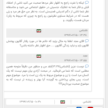
اینکه با نفرت راجع به اظهار نظر مردها صحبت می کنید ناشی از اعتقاد
قبلی و فکر شما به تفکیک جنسیتی در حقوق اجتماعی می شود و متاسفانه
نظر شما ناشی از دگم اندیشی فمنیستی است. به نظر من حقّ هر مرد و زنی
هست که در شرایط مساوی نظرشون رو راجع به چیزی که مربوط به زنان/
مردان هست، بگویند. و
ناشناس
|
|
۱۳:۳۸ - ۱۳۹۴/۰۲/۱۵
اقای مجد لطفا یه مثال بزنید که خانم ها در مورد رفتار آقایون پوشش
اقایون باید و نباید زندگی آقایون ....حق اظهار نظر داشته باشن؟
مجد
|
|
۱۳:۵۵ - ۱۳۹۴/۰۲/۱۵
دوست عزیز (ناشناس|۱۳:۳۸)نقد من و منظور من دقیقاً متوجه همین
مطلبی است که شما می فرمائید. در مبحث آزادی بیان مهم نیست که یک
انسان مرد است یا زن و موضوع مربوط به یک زن است یا مرد. موضوع مهم
است، پس بجای پرداختن به گوینده آیا بهتر و زیبنده تر نیست که به
موضوع صحبت بپردازیم؟؟؟
ناشناس
۱۰:۳۰ - ۱۳۹۴/۰۲/۱۵