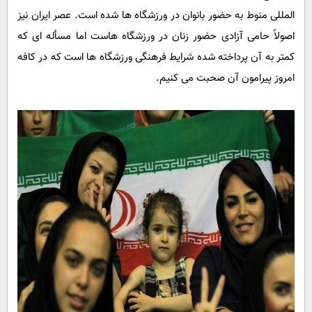
پیامک
سرگرمی
المللی منوط به حضور بانوان در ورزشگاه ها شده است. عصر ایران نیز
روانشناسی
فناوری
اصولاً حامی آزادی حضور زنان در ورزشگاه هاست اما مسأله ای که
کمتر به آن پرداخته شده شرایط فرهنگی ورزشگاه ها است که در کافه
آشپزی
گوناگون
امروز پیرامون آن صحبت می کنیم.
دانلود
حوادث
محیط زیست
سلامت
فرهنگی
بین الملل
اجتماعی
حیات وحش
سیاست خارجی