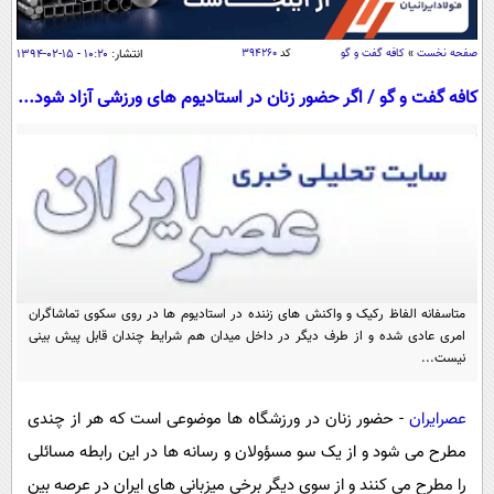
سیاسی
اقتصاد
صفحه نخست
»
کافه گفت و گو
کد
۳۹۴۲۶۰
انتشار:
۱۰:۲۰ - ۱۵-۰۲-۱۳۹۴
جامعه
اقتصادی
کافه گفت و گو / اگر حضور زنان در استادیوم های ورزشی آزاد شود...
ورزشی
اجتماعی
خودرو
بین الملل
حوادث
فرهنگ و هنر
سیاست خارجی
سلامت
علم و دانش
یک برش دانایی
قرآن
فناوری و It
محیط زیست
گوناگون
علمی
متاسفانه الفاظ رکیک و واکنش های زننده در استادیوم ها در روی سکوی تماشاگران
سفر و تفریح
امری عادی شده و از طرف دیگر در داخل میدان هم شرایط چندان قابل پیش بینی
فیلم
سرگرمی
اخبار کریپتو
نیست...
عصر ایران 2
اقتصاد
باشگاه مغز
عصرایران
- حضور زنان در ورزشگاه ها موضوعی است که هر از چندی
آموزش زبان
خواندنی ها و دیدنی ها
ورزش
مجله تصویری سلاح
مطرح می شود و از یک سو مسؤولان و رسانه ها در این رابطه مسائلی
داستان کوتاه
سیاست
را مطرح می کنند و از سوی دیگر برخی میزبانی های ایران در عرصه بین