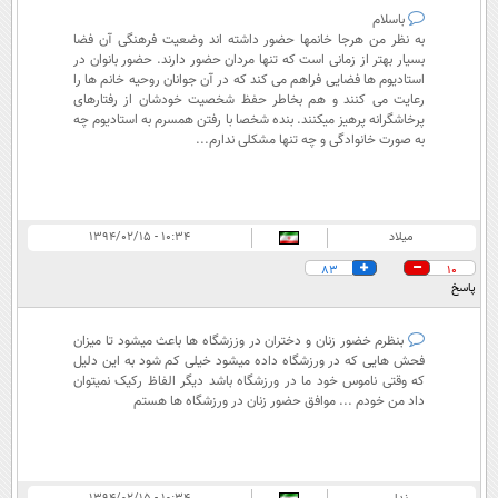
باسلام
به نظر من هرجا خانمها حضور داشته اند وضعیت فرهنگی آن فضا
بسیار بهتر از زمانی است که تنها مردان حضور دارند. حضور بانوان در
استادیوم ها فضایی فراهم می کند که در آن جوانان روحیه خانم ها را
رعایت می کنند و هم بخاطر حفظ شخصیت خودشان از رفتارهای
پرخاشگرانه پرهیز میکنند. بنده شخصا با رفتن همسرم به استادیوم چه
به صورت خانوادگی و چه تنها مشکلی ندارم...
میلاد
۱۰:۳۴ - ۱۳۹۴/۰۲/۱۵
83
10
پاسخ
بنظرم خضور زنان و دختران در وززشگاه ها باعث میشود تا میزان
فحش هایی که در ورزشگاه داده میشود خیلی کم شود به این دلیل
که وقتی ناموس خود ما در ورزشگاه باشد دیگر الفاظ رکیک نمیتوان
داد من خودم ... موافق حضور زنان در ورزشگاه ها هستم