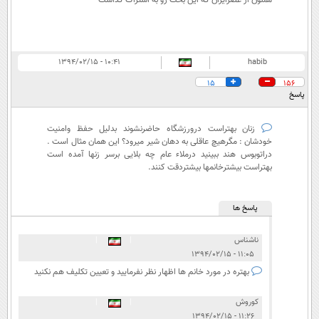
ممنون از عصرایران که این بحث رو به اشتراک گذاشت
۱۰:۴۱ - ۱۳۹۴/۰۲/۱۵
habib
15
156
پاسخ
زنان بهتراست درورزشگاه حاضرنشوند بدلیل حفظ وامنیت
خودشان : مگرهیچ عاقلی به دهان شیر میرود؟ این همان مثال است .
دراتوبوس هند ببینید درملاء عام چه بلایی برسر زنها آمده است
بهتراست بیشترخانمها بیشتردقت کنند.
پاسخ ها
ناشناس
|
|
۱۱:۰۵ - ۱۳۹۴/۰۲/۱۵
بهتره در مورد خانم ها اظهار نظر نفرمایید و تعیین تکلیف هم نکنید
کوروش
|
|
۱۱:۲۶ - ۱۳۹۴/۰۲/۱۵