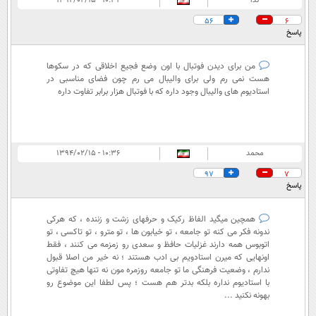
ندا
۱۰:۳۴ - ۱۳۹۴/۰۲/۱۵
56
6
پاسخ
من برای دیدن فوتبال با اون وضع فجیع اخلاقی که در سکوها
هست نمی رم ولی برای والیبال می رم چون فضای مناسبی در
استادیوم های والیبال وجود داره که با فوتبال هزار برابر تفاوت داره
محمد
۱۰:۳۶ - ۱۳۹۴/۰۲/۱۵
97
7
پاسخ
همچین میگید الفاظ رکیک و حرفهای زشت و زننده ، که هرکی
ندونه فکر می کنه تو جامعه ، تو خیابون ها ، تو مترو ، تو تاکسی ، تو
اتوبوس همه دارند غزلیات حافظ و سعدی رو زمزمه می کنند ، فقط
اونهایی که میرن استادویم بی ادب هستند ؛ نه خیر من اصلا قبول
ندارم ، وضعیت فرهنگی ما تو جامعه روزمره مون نه تنها هیچ تفاوتی
با استادیوم نداره بلکه بدتر هم هست ؛ پس لطفا این موضوع رو
بهونه نکنید ...