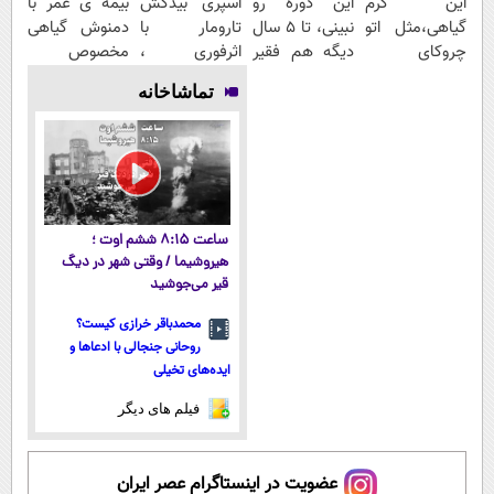
این کرم
این دوره رو
اسپری بیدکش
بیمه ی عمر با
گیاهی،مثل اتو
نبینی، تا 5 سال
تارومار با
دمنوش گیاهی
چروکای
دیگه هم فقیر
اثرفوری ،
مخصوص
پوستتوصاف
می‌مونی! همین
محافظ لباس در
کبد+تخفیف
تماشاخانه
میکنه!50%تخفیف
الان ثبت نام
مقابل بید
ویژه
کن
ساعت ۸:۱۵ ششم اوت ؛
هیروشیما / وقتی شهر در دیگ
قیر می‌جوشید
محمدباقر خرازی کیست؟
روحانی جنجالی با ادعاها و
ایده‌های تخیلی
فیلم های دیگر
عضویت در اینستاگرام عصر ایران