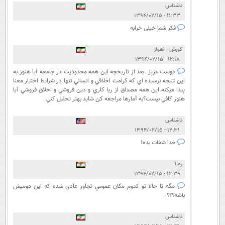
ناشناس
|
|
۱۱:۳۳ - ۱۳۹۴/۰۲/۱۵
فکر شما خیلی خرابه
كورش - اهواز
|
|
۱۲:۱۸ - ۱۳۹۴/۰۲/۱۵
دوست عزيز .بعد از تاريخچه اين همه محدوديت در جامعه آيا هنوز به
اين نتيجه نرسيده اي كه كرامت اخلاقي و انساني تنها در شرايط اختيار معنا
پيدا ميكنه.اين همه مصداق از ريا كاري و دين فروشي و اخلاق فروشي آيا
هنوز كافي نيست؟به آمارها مراجعه كن شايد بهتر تحليل كني .
ناشناس
|
|
۱۲:۳۱ - ۱۳۹۴/۰۲/۱۵
خدا شفات بده!
رضا
|
|
۱۲:۳۹ - ۱۳۹۴/۰۲/۱۵
مگه تا حالا تو كدوم مكان عمومي تجاوز عادي شده كه اين دوميش
باشه؟؟؟
ناشناس
|
|