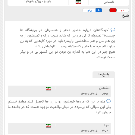
ناشناس
۱۰:۳۰ - ۱۳۹۴/۰۲/۱۵
138
24
پاسخ
'دیدگاهتان درباره حضور دختر و همسرتان در ورزشگاه ها
چیست؟" نمیدونم تا کی مردایی که شاید قدرت درک و تمیزشون از یه
زن هم سن و هم سطحشون پایینتره باید در مورد کارهایی که یه زن
میتونه انجام بده یا جایی که میتونه بره و... نظرخواهی بشه
هیچ چیز در این دنیا به اندازه زن بودن تو این کشور بی در و پیکر
سخت نیست.
پاسخ ها
ناشناس
|
|
۱۰:۳۵ - ۱۳۹۴/۰۲/۱۵
منم با این که مردها خودشون رو بر زن ها تحمیل کنند موافق نیستم
ولی این سوالی که پرسیده، بر مبنای واقعیت موجود هست که در جامعه ما
جریان داره
مجد
|
|
۱۳:۰۲ - ۱۳۹۴/۰۲/۱۵