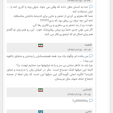
۱۲:۴۹ - ۱۳۹۴/۰۲/۱۵
خدا به انسان عقل داده که وقتی می خواد حرفی بزنه یا کاری کنه یا ...
ازش استفاده کنه.
شما کلا مغزتو پر کردی از تحجر و جایی برای اندیشه نذاشتی متاسفانه.
اخه این چه حرف بی ربطی بود که زدی؟؟؟؟؟؟؟
خودت رو از بند تحجر و بی مغزی و بی فکری رها کن.
اگر نمی تونی جدی حتما برو پیش روانپزشک خوب. این رو هم برای تو گفتم
هم برای امثال تو که اینجوری فکر می کنند
فاطمه
|
|
۱۳:۰۴ - ۱۳۹۴/۰۲/۱۵
من مانده ام چگونه یک مرد همه همجمسانش را وحشی و متجاوز بالقوه
می بیند! ...
چرا باید به خاطر مشتی بی سر و پا به میلیونها مرد محترم تهمت زد؟
البته این حرفها اشک تمساح است. مکر در خیابان زنان را ندزدیدند و تجاوز
نکردند؟ انگیزه اصلی گویندگان این حرفها این است که زنان اصلا از صحنه
اجتماع حذف شوند, مثل عربستان.
ناشناس
|
|
۱۳:۰۵ - ۱۳۹۴/۰۲/۱۵
جاااااااااااااان؟
حامی
|
|