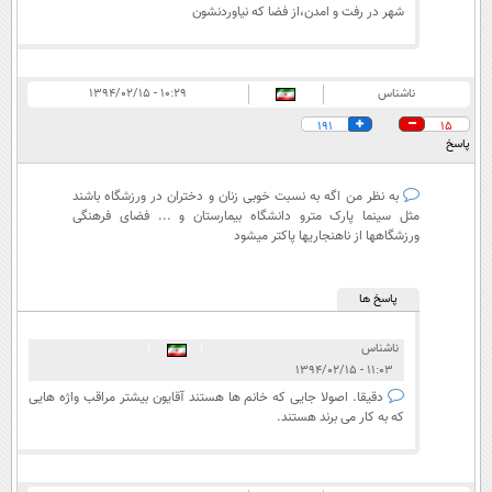
شهر در رفت و امدن،از فضا که نیاوردنشون
ناشناس
۱۰:۲۹ - ۱۳۹۴/۰۲/۱۵
191
15
پاسخ
به نظر من اگه به نسبت خوبی زنان و دختران در ورزشگاه باشند
مثل سینما پارک مترو دانشگاه بیمارستان و ... فضای فرهنگی
ورزشگاهها از ناهنجاریها پاکتر میشود
پاسخ ها
ناشناس
|
|
۱۱:۰۳ - ۱۳۹۴/۰۲/۱۵
دقیقا. اصولا جایی که خانم ها هستند آقایون بیشتر مراقب واژه هایی
که به کار می برند هستند.