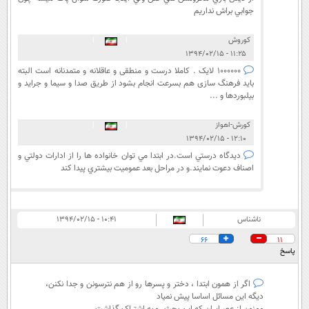
جوابي براش نداريم
کوروش
|
|
۱۱:۲۵ - ۱۳۹۴/۰۲/۱۵
1000000 لایک . کاملا درست و منطقی و عاقلانه و متمدنانه است البته
باید فرهنگ سازی هم بسرعت انجام بشود از طریق صدا و سیما و جراید و
بیلبوردها و ...
كورش-اهواز
|
|
۱۲:۱۰ - ۱۳۹۴/۰۲/۱۵
ديدگاه درستي است.در ابتدا مي توان خانواده ها را از ادارات دولتي و
اصناف دعوت نمايند.و در مراحل بعد عموميت بيشتري پيدا كند
ناشناس
۱۰:۴۱ - ۱۳۹۴/۰۲/۱۵
66
11
پاسخ
اگر از همون ابتدا ، دختر و پسرها رو از هم نترسونن و جدا نکنن،
دیگه این مسائل اساسا پیش نمیاد