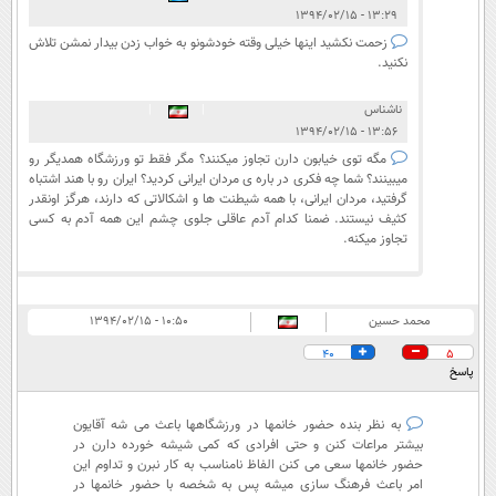
۱۳:۲۹ - ۱۳۹۴/۰۲/۱۵
زحمت نکشید اینها خیلی وقته خودشونو به خواب زدن بیدار نمشن تلاش
نکنید.
ناشناس
|
|
۱۳:۵۶ - ۱۳۹۴/۰۲/۱۵
مگه توی خیابون دارن تجاوز میکنند؟ مگر فقط تو ورزشگاه همدیگر رو
میبینند؟ شما چه فکری در باره ی مردان ایرانی کردید؟ ایران رو با هند اشتباه
گرفتید، مردان ایرانی، با همه شیطنت ها و اشکالاتی که دارند، هرگز اونقدر
کثیف نیستند. ضمنا کدام آدم عاقلی جلوی چشم این همه آدم به کسی
تجاوز میکنه.
محمد حسین
۱۰:۵۰ - ۱۳۹۴/۰۲/۱۵
40
5
پاسخ
به نظر بنده حضور خانمها در ورزشگاهها باعث می شه آقایون
بیشتر مراعات کنن و حتی افرادی که کمی شیشه خورده دارن در
حضور خانمها سعی می کنن الفاظ نامناسب به کار نبرن و تداوم این
امر باعث فرهنگ سازی میشه پس به شخصه با حضور خانمها در