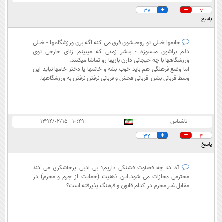
37
7
پاسخ
خانمها خیلی تو روحیشون فرق می کنه اگه برن ورزشگاهها - خیلی
دلم براشون میسوزه - بیشر زمانی که میبینم زنای خارجی توی
ورزشگاهها با چه حیجانی دارن بازیها رو تماشا میکنند.
اما وضع فرهنگی هم باید خوب بشه و خانمها یا دختر خامها نباید این
وسط قربانی بشن_قربانی فحش و قربانی نرفتن نرفتن به ورزشگاهها.
ناشناس
۱۰:۴۹ - ۱۳۹۴/۰۲/۱۵
34
4
پاسخ
آه که چه قضاوت قشنگی داریم؟ بی ادبی پرخاشگری می کند
محترمی مجازات می شود.این ذهنیت (حمایت از جرم و مجرم) در
مقابل غیر مجرم در کدام قانون و فرهنگ پذیرفته است؟