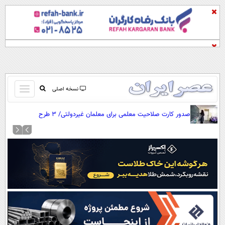
باز
نسخه اصلی
و
صفحه اول
صدور کارت صلاحیت معلمی برای معلمان غیردولتی/ ۳ طرح
بسته
تماس با ما
توانمندسازی معلمان
کردن
آرشیو
منو
جستجو
نظرسنجی
آب و هوا
اوقات شرعی
پیوند ها
سواد زندگی