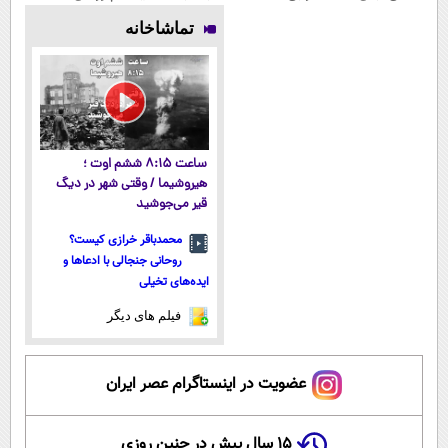
بوتاکس رو برات
میلیاردر شد.
ویژه
پوستتوصاف
تماشاخانه
پر میکنه!
آموزش رایگان
میکنه!50%تخفیف
تخفیف تا
امشب
ساعت ۸:۱۵ ششم اوت ؛
هیروشیما / وقتی شهر در دیگ
قیر می‌جوشید
محمدباقر خرازی کیست؟
روحانی جنجالی با ادعاها و
ایده‌های تخیلی
فیلم های دیگر
عضویت در اینستاگرام عصر ایران
۱۵ سال پیش در چنین روزی