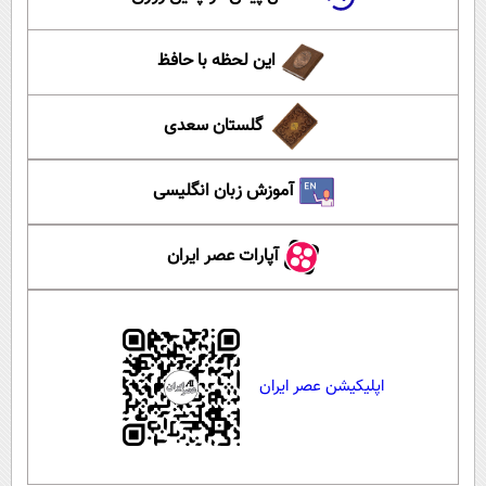
این لحظه با حافظ
گلستان سعدی
آموزش زبان انگلیسی
آپارات عصر ایران
اپلیکیشن عصر ایران