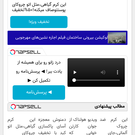
پیامک
سرگرمی
این کرم گیاهی،مثل اتو چروکای
پوستتوصاف میکنه!50%تخفیف
روانشناسی
فناوری
تخفیف ویژه!
آشپزی
گوناگون
دانلود
حوادث
لوکیشن بیرونی ساختمان فیلم اجاره نشین‌های مهرجویی
محیط زیست
سلامت
درد زانو رو برای همیشه از
فرهنگی
یادت ببر! ◀ پرسش‌نامه رو
تکمیل کن ▶
بین الملل
◀ پرسش‌نامه
اجتماعی
حیات وحش
مطالب پیشنهادی
سیاست خارجی
این کرم ضد
ویدیو هولناک از
دمنوش معجزه
این کرم
چروک
جوان کارتن
آسای پاکسازی
گیاهی،مثل اتو
آلمانی،جای
خوابی که
کبد با تخفیف
چروکای