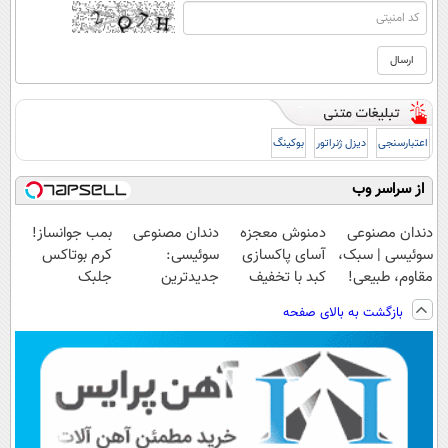
اعتبارسنجی
دیزل ژنراتور
بوکینگ
از سراسر وب
دندان مصنوعی
دمنوش معجزه
دندان مصنوعی
بمب جوانساز!
سوئیسی | سبک،
آسای پاکسازی
سوئیسی:
کرم بوتاکس
مقاوم، طبیعی!
کبد با تخفیف
جدیدترین
جلبک
ویزیت
ویژه
فناوری اروپا،
اسپیرولینا50%تخفیف
بازگشت به بالای صفحه
رایگان+پرداخت
سبک و مقاوم |
اقساطی😍
پرداخت قسطی