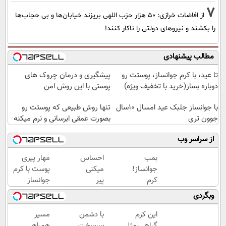
7
از افاضات خرازی: ۵۰ هزار حزب اللهی بریزند خیابان‌ها و بی حجاب‌ها
را بکشند و نیرو‌های دولتی را ناکار کنند!
مطالب پیشنهادی
تا عید، با کرم جوانساز، پوستت رو
پیشگیری و درمان چروک های
دوباره بساز(خرید با تخفیف ویژه)
پوستی با این روش امن
با جوانساز جلبک عید امسال ۱۰سال
تنها روش طبیعی که پوستت رو
جوون تری
بصورت عمقی ابرسانی و نرم میکنه
از سراسر وب
بمب
احساس
مهار پیری
جوانساز!
میکنی
پوست با کرم
کرم
پیر
جوانساز
بوتاکس
شدی؟
پوست
وبگردی
جلبک
جوانی
آلمانی(تخفیف
اسپیرولینا50%تخفیف
رو با
ویژه تا
این کرم
با دشمن
مسیر
جوانساز
امشب)
گیاهی،مثل
سرسخت
همراهی