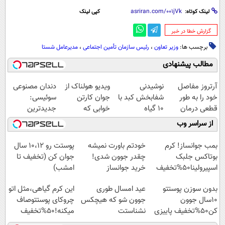
لینک کوتاه:
کپی لینک
‌گزارش خطا در خبر
برچسب ها:
وزیر تعاون
،
رئیس سازمان تأمین اجتماعی
،
مدیرعامل شستا
مطالب پیشنهادی
آرتروز مفاصل
نوشیدنی
ویدیو هولناک از
دندان مصنوعی
خود را به طور
شفابخش کبد با
جوان کارتن
سوئیسی:
قطعی درمان
10 گیاه
خوابی که
جدیدترین
کنید!
موثر(تخفیف تا
میلیاردر شد.
فناوری اروپا،
از سراسر وب
◗پرسش‌نامه◖
امشب)
آموزش رایگان
سبک و مقاوم |
پرداخت قسطی
بمب جوانساز! کرم
خودتم باورت نمیشه
پوستت رو 10،12 سال
بوتاکس جلبک
چقدر جوون شدی!
جوان کن (تخفیف تا
اسپیرولینا50%تخفیف
خرید جوانساز
امشب)
اسپیرولینا با تخفیف
بدون سوزن پوستتو
عید امسال طوری
این کرم گیاهی،مثل اتو
ویژه
10سال جوون
جوون شو که هیچکس
چروکای پوستتوصاف
کن50%تخفیف پاییزی
نشناستت
میکنه!50%تخفیف