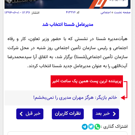
سیاسی
اقتصاد
صفحه نخست
»
اجتماعی
کد
۴۱۳۲۷۶
انتشار:
۱۲:۳۶ - ۰۱-۰۶-۱۳۹۴
جامعه
اقتصادی
مدیرعامل شستا انتخاب شد
ورزشی
اجتماعی
خودرو
هیأت‌مدیره شستا در نشستی که با حضور وزیر تعاون، کار و رفاه
بین الملل
حوادث
اجتماعی و رئیس سازمان تأمین اجتماعی روز شنبه در محل شرکت
فرهنگ و هنر
سیاست خارجی
سلامت
سازمان تأمین اجتماعی(شستا) برگزار شد، به اتفاق آرا سیدمحمدرضا
علم و دانش
آیت‌اللهی را به عنوان مدیرعامل جدید شستا انتخاب کردند.
یک برش دانایی
قرآن
فناوری و It
محیط زیست
پربیننده ترین پست همین یک ساعت اخیر
گوناگون
علمی
سفر و تفریح
فیلم
سرگرمی
اخبار کریپتو
خانم بازیگر: هرگز مهران مدیری را نمی‌بخشم!
عصر ایران 2
اقتصاد
باشگاه مغز
خبر بعد
نظرات کاربران
خبر قبل
آموزش زبان
خواندنی ها و دیدنی ها
ورزش
مجله تصویری سلاح
اشتراک گذاری :
داستان کوتاه
سیاست