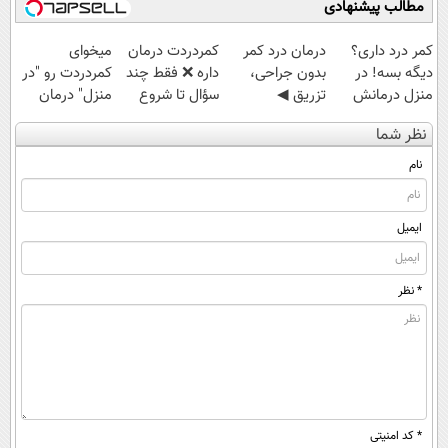
مطالب پیشنهادی
کمر درد داری؟
درمان درد کمر
‌کمردردت درمان
میخوای
دیگه بسه! در
بدون جراحی،
داره ❌ فقط چند
کمردردت رو "در
منزل درمانش
تزریق ◀
سؤال تا شروع
منزل" درمان
کن
پرسش‌نامه رو پر
بهبودی فاصله‌
کنی؟ (◂فیلم +
نظر شما
(◀پرسش‌نامه)
کن ▶
داری!
◂پرسش‌نامه)
نام
ایمیل
* نظر
* کد امنیتی