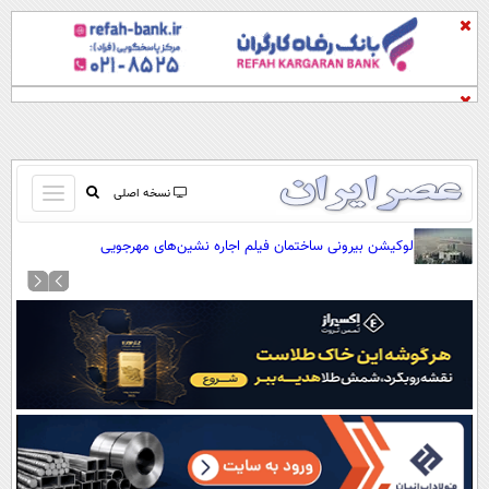
باز
نسخه اصلی
و
صفحه اول
لوکیشن بیرونی ساختمان فیلم اجاره نشین‌های مهرجویی
بسته
تماس با ما
کردن
آرشیو
منو
جستجو
نظرسنجی
آب و هوا
اوقات شرعی
پیوند ها
سواد زندگی