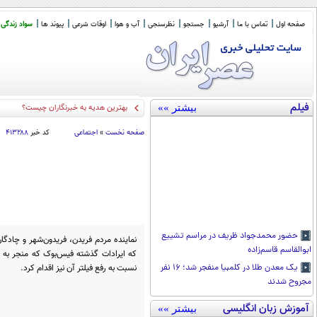
صفحه اول
تماس با ما
آرشیو
جستجو
نظرسنجی
آب و هوا
اوقات شرعی
پیوند ها
سواد زندگی
فیلم
بیشتر »»
بهترین هدیه به خبرنگاران چیست؟
صفحه نخست
»
اجتماعی
کد خبر
۴۱۳۲۸۸
حضور محمدجواد ظریف در مراسم تشییع
نماینده مردم فریدن، فریدون‌شهر و چاد
ابوالقاسم قاسم‌زاده
که ایرادات گذشته فیس‌بوک که منجر به ف
نسبت به رفع فیلتر آن نیز اقدام کرد.
یک معدن طلا در کلمبیا منفجر شد؛ ۱۶ نفر
مجروح شدند
آموزش زبان انگلیسی
بیشتر »»