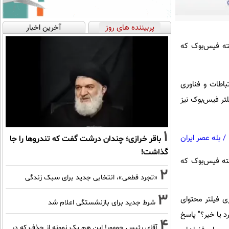
پربیننده های روز
آخرین اخبار
ته فیس‌بوک که
باطات و فناوری
تر فیس‌بوک نیز
1
/
بله عصر ایران
باقر خرازی؛ چندان درشت گفت که تندروها را جا
گذاشت!
ته فیس‌بوک که
2
«تجرد قطعی»، انتخابی جدید برای سبک زندگی
3
ی فیلتر محتوای
شرط جدید برای بازنشستگی اعلام شد
د یا خیر؟" پاسخ
4
آقای رئیس جمهور! این هم یک نمونه از حذف که در