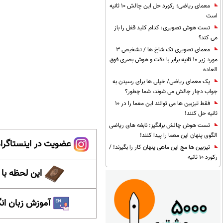
معمای ریاضی؛ رکورد حل این چالش 10 ثانیه
است
تست هوش تصویری: کدام کلید قفل را باز
می کند؟
معمای تصویری تک شاخ ها / تشخیص 3
مورد زیر 10 ثانیه برابر با دقت و هوش بصری فوق
العاده
یک معمای ریاضی/ خیلی ها برای رسیدن به
جواب دچار چالش می شوند، شما چطور؟
فقط تیزبین ها می توانند این معما را در 10
ثانیه حل کنند!
تست هوش چالش برانگیز: نابغه های ریاضی
الگوی پنهان این معما را پیدا کنند!
عضویت در اینستاگرام
تیزبین ها مچ این ماهی پنهان کار را بگیرند! /
رکورد 10 ثانیه
این لحظه با
آموزش زبان ان