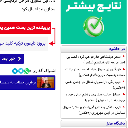
داد: این فناوری مراحل آزمایشی خو
مجازی نیز اعمال کرد.
پربیننده ترین پست همین ی
پروژه تایفون ترکیه کلید خو
در حاشیه
سحر دولتشاهی عذرخواهی کرد ؛ قصد بی
خبر بعد
احترامی به اذان نداشتم (عکس)
بازیگران زن سریال «بامداد خمار» در پشت
اشتراک گذاری :
صحنه به سبک دوران قاجار (عکس)
عراقچی خطاب به همسایگا
تیپ رنگی تارا سریال شغال در جشن نفس
(+عکس)
استایل جالب مدل روس فیلم ایرانی جزیره
جیمز باند در اصفهان (+عکس)
تیپ مشکی و خاص فریبا نادری ستاره سریال
ستایش در آیین مهرورزی (+عکس)
باشگاه مغز