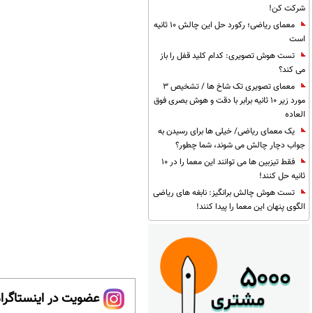
شرکت کن!
معمای ریاضی؛ رکورد حل این چالش 10 ثانیه
است
تست هوش تصویری: کدام کلید قفل را باز
می کند؟
معمای تصویری تک شاخ ها / تشخیص 3
مورد زیر 10 ثانیه برابر با دقت و هوش بصری فوق
العاده
یک معمای ریاضی/ خیلی ها برای رسیدن به
جواب دچار چالش می شوند، شما چطور؟
فقط تیزبین ها می توانند این معما را در 10
ثانیه حل کنند!
تست هوش چالش برانگیز: نابغه های ریاضی
الگوی پنهان این معما را پیدا کنند!
عضویت در اینستاگرام