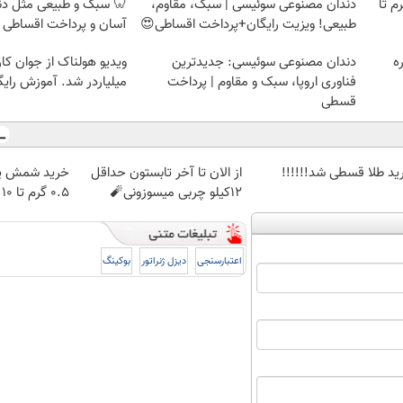
لمپ طلاسی، از ۰.۵ گرم تا
دندان مصنوعی سوئیسی | سبک، مقاوم،
🦷 سبک و طبیعی مثل د
طبیعی! ویزیت رایگان+پرداخت اقساطی😍
آسان و پرداخت اقساطی 
ه
دندان مصنوعی سوئیسی: جدیدترین
ویدیو هولناک از جوان کا
فناوری اروپا، سبک و مقاوم | پرداخت
میلیاردر شد. آموزش رایگ
قسطی
ید طلا قسطی شد!!!!!!
از الان تا آخر تابستون حداقل
خرید شمش پل
12کیلو چربی میسوزونی🧨
۰.۵ گرم تا ۱۰ گرم
اعتبارسنجی
دیزل ژنراتور
بوکینگ