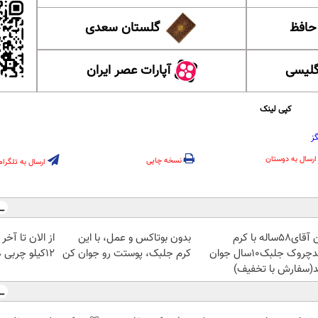
 حافظ
گلستان سعدی
گلیسی
آپارات عصر ایران
کپی لینک
گز
ارسال به دوستان
نسخه چاپی
ارسال به تلگرام
این آقای58ساله با کرم
بدون بوتاکس و عمل، با این
از الان تا آخ
ضدچروک جلبک10سال جوان
کرم جلبک، پوستت رو جوان کن
12کیلو چربی میسوزونی🧨
(سفارش با تخفیف)