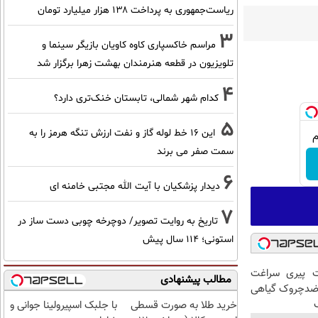
ریاست‌جمهوری به پرداخت ۱۳۸ هزار میلیارد تومان
3
مراسم خاکسپاری کاوه کاویان بازیگر سینما و
تلویزیون در قطعه هنرمندان بهشت زهرا برگزار شد
4
کدام شهر شمالی، تابستان خنک‌تری دارد؟
5
این 16 خط لوله گاز و نفت ارزش تنگه هرمز را به
سمت صفر می برند
6
دیدار پزشکیان با آیت الله مجتبی خامنه ای
7
تاریخ به روایت تصویر/ دوچرخه چوبی دست ساز در
استونی؛ 114 سال پیش
 پیری سراغت
مطالب پیشنهادی
ضدچروک گیاهی
خرید طلا به صورت قسطی
با جلبک اسپیرولینا جوانی و