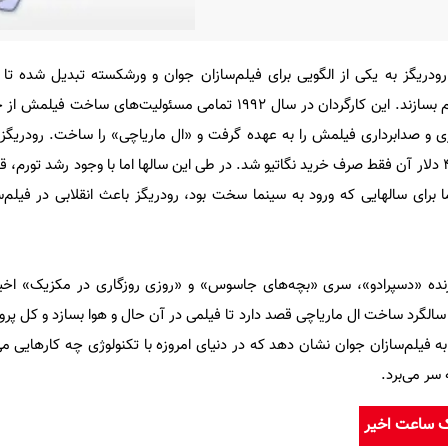
ریگز به یکی از الگویی برای فیلم‌سازان جوان و ورشکسته تبدیل شده تا ب
خانه‌شان با پول توی جیبشان فیلم بسازند. این کارگردان در سال ۱۹۹۲ تمامی مسئولیت‌ه
هزار دلار خرج کرد که ۶ هزار و ۴۰۰ دلار آن فقط صرف خرید نگاتیو شد. در طی این سالها اما با وجود رشد ت
 برای سالهایی که ورود به سینما سخت بود، رودریگز باعث انقلابی در فیلم
زنده «دسپرادو»، سری «بچه‌های جاسوس» و «روزی روزگاری در مکزیک» اخیرا
سالگرد ساخت ال ماریاچی قصد دارد تا فیلمی در آن حال و هوا بسازد و کل پرو
 فیلم‌سازان جوان نشان دهد که در دنیای امروزه با تکنولوژی چه کارهایی می‌
 سر می‌برد.
ک ساعت اخیر