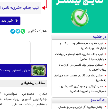
تیپ جذاب «شری» نامزد ارسطو در پایتخ
خبر بعد
اشتراک گذاری :
در حاشیه
تیپ متفاوت نعیمه نظام‌دوست با کت و
شلوار فانتزی (+عکس)
تیپ جذاب «شری» نامزد ارسطو در پایتخت
7 با بلوز سفید (+عکس)
استایل لیمویی بهار قاسمی در اکران ماه
پنهان (+عکس)
راههای شستن درست کل
جشن تولد مونا فائزپور همسر احمد مهران‌فر
(+عکس)
مطالب پیشنهادی
هدیه تهرانی در جدیدترین ظاهر شدن ،
همچنان ساده و اسپورت (عکس)
دندان مصنوعی سوئیسی:
جدیدترین فناوری اروپا، سبک
خ
باشگاه مغز
و مقاوم | پرداخت قسطی
اق
چالش بینایی؛ اگر تیزبین و سریع هستی