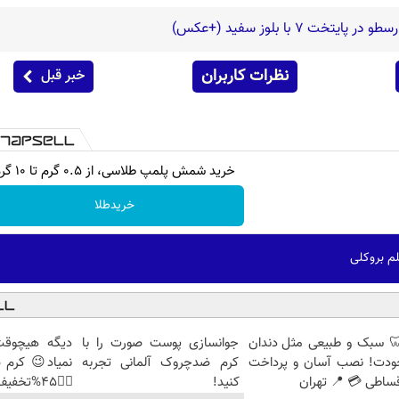
ت 7 با بلوز سفید (+عکس)
نظرات کاربران
خبر قبل
خرید شمش پلمپ طلاسی، از ۰.۵ گرم تا ۱۰ گرم
خریدطلا
م بروکلی
 سبک و طبیعی مثل دندان
جوانسازی پوست صورت را با
دیگه هیچوقت
ودت! نصب آسان و پرداخت
کرم ضدچروک آلمانی تجربه
نمیاد😉 کرم 
ساطی 💳 📍 تهران
کنید!
👈🏻45%تخفیف