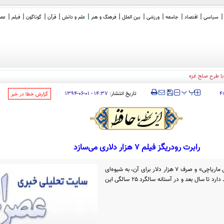
سیاسی
اقتصاد
جامعه
ورزشی
بین الملل
فرهنگ و هنر
علم و دانش
قرآن
گوناگون
فیلم
عصر 
 با طرح صلح غزه
‍‍‍ پ
پ
تاریخ انتشار:
۱۴:۳۷ - ۰۱-۰۶-۱۳۹۴
۴
‌گزارش خطا در خبر
رابرت رودریگز فیلم ۷ هزار دلاری می‌سازد
رابرت رودریگز که روزی با ساخت فیلم «ال ماریاچی» و صرف ۷ هزار دلار برای آن، به شیوه‌ای
خودساخته وارد دنیای فیلم‌سازی شد، قصد دارد تا سال بعد و در آستانه سالگرد ۲۵ سالگی این