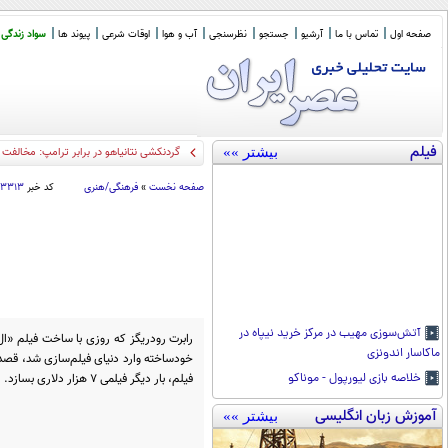
صفحه اول
تماس با ما
آرشیو
جستجو
نظرسنجی
آب و هوا
اوقات شرعی
پیوند ها
سواد زندگی
فیلم
بیشتر »»
گردنکشی نتانیاهو در برابر ترامپ: مخالفت
صفحه نخست
»
فرهنگی/هنری
کد خبر
۱۳۳۱۳
آتش‌سوزی مهیب در مرکز خرید نیپاه در
ماکاسار اندونزی
فیلم، بار دیگر فیلمی ۷ هزار دلاری بسازد.
خلاصه بازی لیورپول - موناکو
آموزش زبان انگلیسی
بیشتر »»