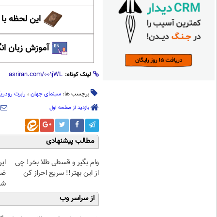
این لحظه با
آموزش زبان ان
لینک کوتاه:
برچسب ها:
سینمای جهان
،
رابرت رودری
بازدید از صفحه اول
مطالب پیشنهادی
وام بگیر و قسطی طلا بخر! چی
از این بهتر!! سریع احراز کن
شد
از سراسر وب