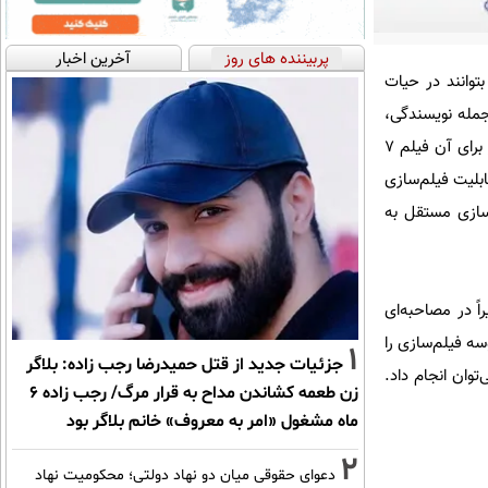
پربیننده های روز
آخرین اخبار
توانند در حیات
ای ساخت فیلمش از جمله نویسندگی،
کارگردانی، تهیه کنندگی، فیلم‌برداری و صدابرداری فیلمش را به عهده گرفت و «ال ماریاچی» را ساخت. رودریگز برای آن فیلم ۷
ورم، قابلیت فیلم‌سازی
‌سازی مستقل به
ً در مصاحبه‌ای
سه فیلم‌سازی را
1
جزئیات جدید از قتل حمیدرضا رجب زاده: بلاگر
توان انجام داد.
زن طعمه کشاندن مداح به قرار مرگ/ رجب زاده 6
ماه مشغول «امر به معروف» خانم بلاگر بود
2
دعوای حقوقی میان دو نهاد دولتی؛ محکومیت نهاد