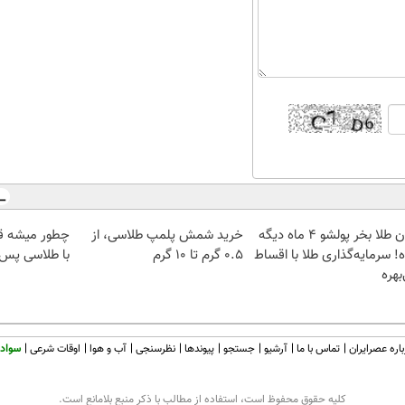
الان طلا بخر پولشو 4 ماه دیگه
خرید شمش پلمپ طلاسی، از
چطور میشه ق
! سرمایه‌گذاری طلا با اقساط
۰.۵ گرم تا ۱۰ گرم
با طلاسی پس ا
بهره
اره عصرایران
تماس با ما
آرشیو
جستجو
پیوندها
نظرسنجی
آب و هوا
اوقات شرعی
سواد 
كليه حقوق محفوظ است، استفاده از مطالب با ذكر منبع بلامانع است.