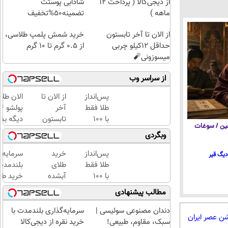
از دیجی‌کالا ( پرداخت 12
شادابی پوستت
ماهه )
تضمینه50%تخفیف
از الان تا آخر تابستون
خرید شمش پلمپ طلاسی،
حداقل 12کیلو چربی
از ۰.۵ گرم تا ۱۰ گرم
میسوزونی🧨
از سراسر وب
پس‌انداز
از الان تا
الان طلا
طلا فقط
آخر
با ۱۰۰
تابستون
دیگه بده
 چین / سوغات
هزارتومان
حداقل
سرمایه‌گ
وبگردی
(امن و
12کیلو
طلا با ا
راحت)
چربی
بی‌بهره
پس‌انداز
خرید
سرمایه‌گ
 دیگ قیر
میسوزونی
طلا فقط
طلای
بلندمدت 
🧨
با ۱۰۰
آبشده
خرید طلا
هزارتومان
حتی با
دیجی‌کال
مطالب پیشنهادی
(امن و
۱۰۰هزارتومان
راحت)
دندان مصنوعی سوئیسی |
سرمایه‌گذاری بلندمدت با
شن عصر ایران
سبک، مقاوم، طبیعی!
خرید نقره از دیجی‌کالا