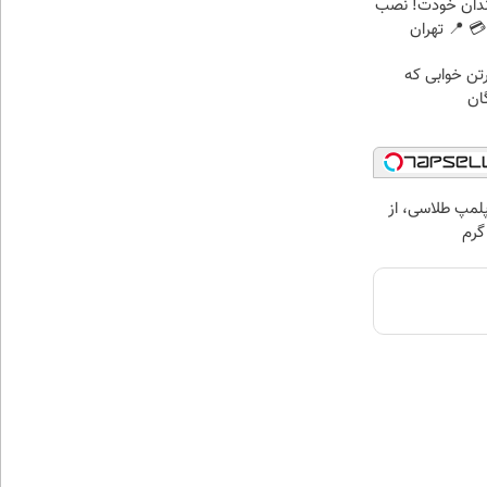
ندان خودت! نصب
 📍 تهران
رتن خوابی که
ان
مپ طلاسی، از