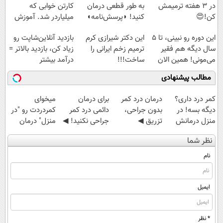
در 3 هفته ترمیمش
به طور قطعی درمان
کارتن خوابی که
کن!😍
کنید! ◗پرسش‌نامه◖
میلیاردر شد. آموزش
رایگان
این دوره رو نبینی، تا 5
این دکتر شیرازی کرم
بازدید آنلاین‌شاپت رو
سال دیگه هم فقیر
ترمیم زخم ایرانی را
زیاد کن، بازدید بالاتر =
می‌مونی! همین الان
ساخت!!!
درآمد بیشتر
ثبت نام کن
مطالب پیشنهادی
کمر درد داری؟
درمان درد کمر
برای درمان
میخوای
دیگه بسه! در
بدون جراحی،
دائمی درد کمر
کمردردت رو "در
منزل درمانش
تزریق ◀
جراحی نکنید! ◀
منزل" درمان
کن
پرسش‌نامه رو پر
پرسش‌نامه رو پر
کنی؟ (◂فیلم +
نظر شما
(◀پرسش‌نامه)
کن ▶
کن ▶
◂پرسش‌نامه)
نام
ایمیل
* نظر