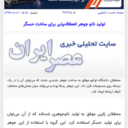
سیاسی
اقتصاد
صفحه نخست
»
فناوری
کد
۴۱۳۳۸۵
انتشار:
۱۵:۴۱ - ۰۲-۰۶-۱۳۹۴
جامعه
اقتصادی
تولید نانو جوهر انعطاف‌پذیر برای ساخت حسگر
ورزشی
اجتماعی
خودرو
بین الملل
حوادث
فرهنگ و هنر
سیاست خارجی
سلامت
علم و دانش
یک برش دانایی
قرآن
فناوری و It
محیط زیست
گوناگون
محققان دانشگاه توکیو موفق به ساخت جوهر جدیدی شدند که می‌توان آن را در یک
علمی
سفر و تفریح
مرحله روی منسوجات قرار داد. این جوهر رسانا بوده و می‌تواند میان بخش‌های مختلف
فیلم
سرگرمی
اخبار کریپتو
الیاف ارتباط ایجاد کند.
عصر ایران 2
اقتصاد
باشگاه مغز
آموزش زبان
خواندنی ها و دیدنی ها
ورزش
مجله تصویری سلاح
محققان ژاپنی موفق به تولید نانوجوهری شده‌اند که از آن می‌توان
داستان کوتاه
سیاست
برای تولید حسگر استفاده کرد. این گروه با استفاده از این جوهر