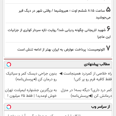
5
ساعت ۸:۱۵ ششم اوت ؛ هیروشیما / وقتی شهر در دیگ قیر
می‌جوشید
6
شهید لاریجانی چگونه ردیابی شد؟ روایت تازه سردار کوثری از جزئیات
این ماجرا
7
اکونومیست: پرداخت عوارض به ایران بهتر از ادامه تنش است
مطالب پیشنهادی
‌راه خلاصی از کمردرد همینجاست ◀
بدون جراحی دیسک کمر و سیاتیک
فقط کافیه فرم رو پر کنی!
رو درمان کن (◂پرسش‌نامه)
کمر درد داری؟ دیگه بسه! در منزل
به بزرگترین جشنواره ایمپلنت تهران
درمانش کن (◀پرسش‌نامه)
خوش اومدید! | فقط ۲۵ میلیون !
از سراسر وب