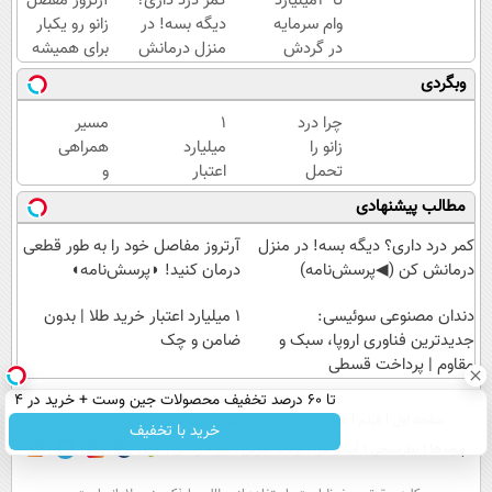
تا 3میلیارد
کمر درد داری؟
آرتروز مفصل
وام سرمایه
دیگه بسه! در
زانو رو یکبار
در گردش
منزل درمانش
برای همیشه
فروشندگان
کن
درمان کن!
وبگردی
=>
(◀پرسش‌نامه)
◗پرسش‌نامه◖
فروشگاهت
چرا درد
۱
مسیر
رو ثبت کن
زانو را
میلیارد
همراهی
تحمل
اعتبار
و
می‌کنی؟
خرید
گزارش
مطالب پیشنهادی
خیلی
طلا |
عملکرد
ساده
بدون
گروه
کمر درد داری؟ دیگه بسه! در منزل
آرتروز مفاصل خود را به طور قطعی
درمنزل
ضامن
اسنپ
درمانش کن (◀پرسش‌نامه)
درمان کنید! ◗پرسش‌نامه◖
درمانش
و چک
در
کن
دندان مصنوعی سوئیسی:
۱۴۰۴
۱ میلیارد اعتبار خرید طلا | بدون
جدیدترین فناوری اروپا، سبک و
ضامن و چک
مقاوم | پرداخت قسطی
تا 60 درصد تخفیف محصولات جین وست + خرید در 4
صفحه اول
فیلم
عصر ایران۲
درباره عصرایران
تماس با ما
آرشیو
جستجو
قسط
خرید با تخفیف
پیوندها
نظرسنجی
آب و هوا
اوقات شرعی
سواد زندگی