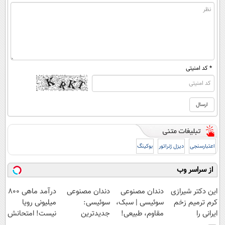
* کد امنیتی
اعتبارسنجی
دیزل ژنراتور
بوکینگ
از سراسر وب
این دکتر شیرازی
دندان مصنوعی
دندان مصنوعی
درآمد ماهی 800
کرم ترمیم زخم
سوئیسی | سبک،
سوئیسی:
میلیونی رویا
ایرانی را
مقاوم، طبیعی!
جدیدترین
نیست! امتحانش
ساخت!!!
ویزیت
فناوری اروپا،
مجانیه😉