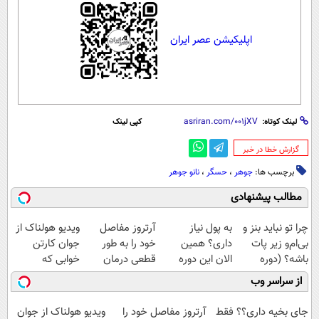
اپلیکیشن عصر ایران
لینک کوتاه:
کپی لینک
‌گزارش خطا در خبر
برچسب ها:
جوهر
،
حسگر
،
نانو جوهر
مطالب پیشنهادی
چرا تو نباید بنز و
به پول نیاز
آرتروز مفاصل
ویدیو هولناک از
بی‌ام‌و زیر پات
داری؟ همین
خود را به طور
جوان کارتن
باشه؟ (دوره
الان این دوره
قطعی درمان
خوابی که
رایگان درآمد
رایگان رو شرکت
کنید!
میلیاردر شد.
از سراسر وب
میلیاردی)
کن تا دیر نشده!
◗پرسش‌نامه◖
آموزش رایگان
جای بخیه داری؟؟ فقط
آرتروز مفاصل خود را
ویدیو هولناک از جوان