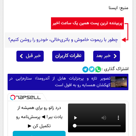
منبع: ایسنا
پربیننده ترین پست همین یک ساعت اخیر
چطور با ریموت خاموش و باتری‌خالی، خودرو را روشن کنیم؟
خبر بعد
نظرات کاربران
خبر قبل
اشتراک گذاری :
تصویر تازه و پرجزئیات هابل از آندرومدا؛ ستاره‌زایی در
کهکشان همسایه رو به افول است
درد زانو رو برای همیشه از
یادت ببر! ◀ پرسش‌نامه رو
تکمیل کن ▶