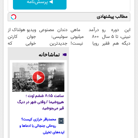
◀ پرسش‌نامه
مطالب پیشنهادی
این دوره رو
درآمد ماهی
دندان مصنوعی
ویدیو هولناک از
نبینی، تا 5 سال
800 میلیونی
سوئیسی:
جوان کارتن
دیگه هم فقیر
رویا نیست!
جدیدترین
خوابی که
می‌مونی! همین
امتحانش
فناوری اروپا،
میلیاردر شد.
تماشاخانه
الان ثبت نام
مجانیه😉
سبک و مقاوم |
آموزش رایگان
کن
پرداخت قسطی
ساعت ۸:۱۵ ششم اوت ؛
هیروشیما / وقتی شهر در دیگ
قیر می‌جوشید
محمدباقر خرازی کیست؟
روحانی جنجالی با ادعاها و
ایده‌های تخیلی