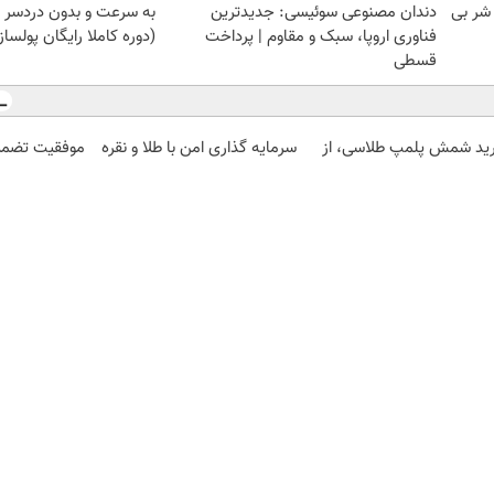
 شر بی
دندان مصنوعی سوئیسی: جدیدترین
به سرعت و بدون دردسر ب
فناوری اروپا، سبک و مقاوم | پرداخت
(دوره کاملا رایگان پولسا
قسطی
ید شمش پلمپ طلاسی، از
سرمایه گذاری امن با طلا و نقره
موفقیت تضمی
 ۱۰ گرم
| دیجی کالا
با اشتراک راهک
تندر
اعتبارسنجی
دیزل ژنراتور
بوکینگ