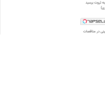
ه ثروت برسید
زی)
نی در مناقصات
ار بزرگان ایران