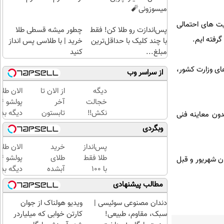
میسوزونی🧨
 محدودیت های احتمالی
پس‌اندازت رو طلا کن! فقط
چطور میشه قسطی طلا
گرفته ایم.
با چند کلیک با حداقل‌ترین
خرید | با طلاسی پس انداز
مبلغ...
کنید
ای وزارت کشور،
از سراسر وب
دیگه
از الان تا
الان طلا
خجالت
آخر
نکش‼️
تابستون
دیگه بده
دون معاینه فنی
اینجا
حداقل
سرمایه‌گ
وبگردی
قسطی
12کیلو
طلا با ا
مو بکار
چربی
بی‌بهره
پس‌انداز
خرید
الان طلا
(تضمینی)
میسوزونی
طلا فقط
طلای
ن شهریور و قبل
🧨
با ۱۰۰
آبشده
دیگه بده
هزارتومان
حتی با
سرمایه‌گ
مطالب پیشنهادی
(امن و
۱۰۰هزارتومان
طلا با ا
راحت)
بی‌بهره
دندان مصنوعی سوئیسی |
ویدیو هولناک از جوان
سبک، مقاوم، طبیعی!
کارتن خوابی که میلیاردر