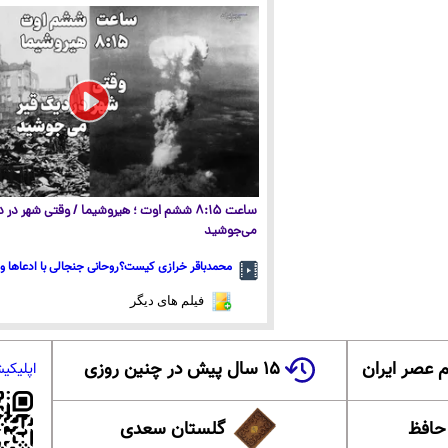
ساعت ۸:۱۵ ششم اوت ؛ هیروشیما / وقتی شهر در
می‌جوشید
محمدباقر خرازی کیست؟روحانی جنجالی با ادعاها و 
فیلم های دیگر
 عصر ایران
۱۵ سال پیش در چنین روزی
اپلیکی
 حافظ
گلستان سعدی