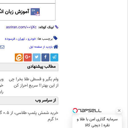
آموزش زبان ان
لینک کوتاه:
برچسب ها:
خودرو
،
تهران
،
فرسوده
بازدید از صفحه اول
مطالب پیشنهادی
وام بگیر و قسطی طلا بخر! چی
وی
از این بهتر!! سریع احراز کن
خو
رای
از سراسر وب
خرید شمش پ
۱۰ گرم
سرمایه گذاری امن با طلا و
نقره | دیجی کالا