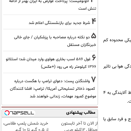
اکونومیست: پرداخت عوارض به ایران بهتر از ادامه
تنش است
4
شرط جدید برای بازنشستگی اعلام شد
5
دو نکته درباره مصاحبه با پزشکیان / جای خالی
فیکی محدوده کم
خبرنگاران مستقل
6
غول 586 اسب بخاری هواوی وارد میدان شد؛ استلاتو
گی هوا بی تاثیر
1366 کیلومتر راه می رود (+عکس)
7
واشنگتن پست: دعوای ترامپ با هگست درباره
کمبود ذخائر تسلیحاتی آمریکا/ ترامپ: افشا کنندگان
وی با بیان اینکه باید روش جایگزین برای طرح زوج و فرد می یافتیم اظهار کرد: در طرح کاهش خودروها از لحاظ آلایندگی به 4
موضوع کمبود مهمات، زندانی خواهند شد
ت.
مطالب پیشنهادی
و فرد سابق یا
از الان تا آخر تابستون
خرید شمش پلمپ طلاسی،
حداقل 12کیلو چربی
از ۰.۵ گرم تا ۱۰ گرم