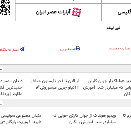
گلیسی
آپارات عصر ایران
کپی لینک
ارسال به دوستان
نسخه چاپی
ارسال به تلگرام
دیو هولناک از جوان کارتن
از الان تا آخر تابستون حداقل
دندان مصنوع
ابی که میلیاردر شد. آموزش
12کیلو چربی میسوزونی🧨
جدیدترین فناو
گان
مقاوم | پرد
لمپ طلاسی، از ۰.۵ گرم تا
ویدیو هولناک از جوان کارتن خوابی که
دندان مصنوعی سوئیسی |
میلیاردر شد. آموزش رایگان
طبیعی! ویزیت رایگان+پ