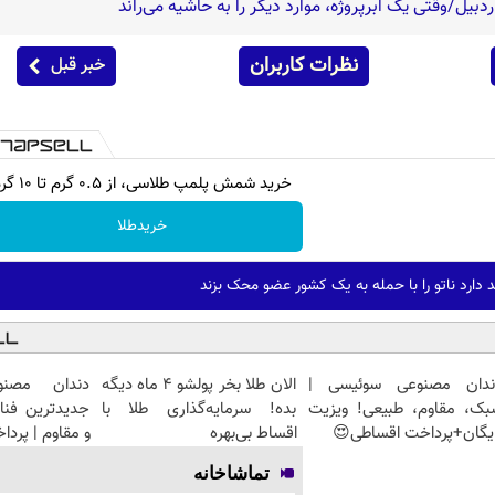
ردبیل/وقتی یک ابرپروژه، موارد دیگر را به حاشیه می‌راند
نظرات کاربران
خبر قبل
خرید شمش پلمپ طلاسی، از ۰.۵ گرم تا ۱۰ گرم
خریدطلا
 دارد ناتو را با حمله به یک کشور عضو محک بزند
ندان مصنوعی سوئیسی |
الان طلا بخر پولشو 4 ماه دیگه
دندان مصنو
بک، مقاوم، طبیعی! ویزیت
بده! سرمایه‌گذاری طلا با
جدیدترین فنا
یگان+پرداخت اقساطی😍
اقساط بی‌بهره
و مقاوم | پرد
تماشاخانه