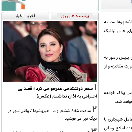
پربیننده های روز
آخرین اخبار
 با بیان اینکه ممنوعیت تردد خودروهای بالای 20 سال در کلانشهرها مصوبه
ی عالی ترافیک
 پلیس راهور به
ت مکانیزه و از
1
سحر دولتشاهی عذرخواهی کرد ؛ قصد بی
اس پلاک خوانده
احترامی به اذان نداشتم (عکس)
خواهد شد.
2
ساعت ۸:۱۵ ششم اوت ؛ هیروشیما / وقتی شهر در
دیگ قیر می‌جوشید
امل شهرداری با
ده اطلاع رسانی
3