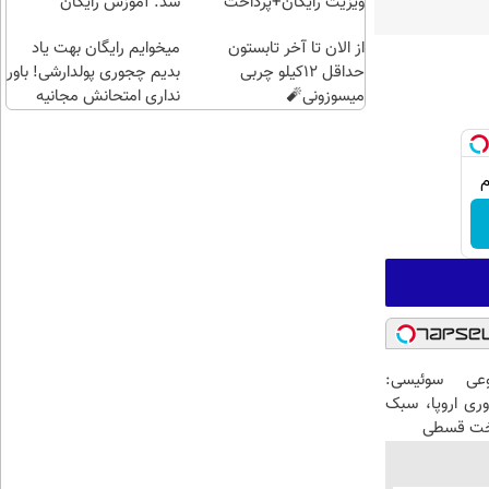
ویزیت رایگان+پرداخت
شد. آموزش رایگان
اقساطی😍
از الان تا آخر تابستون
میخوایم رایگان بهت یاد
حداقل 12کیلو چربی
بدیم چجوری پولدارشی! باور
میسوزونی🧨
نداری امتحانش مجانیه
عی سوئیسی:
وری اروپا، سبک
اخت قسطی