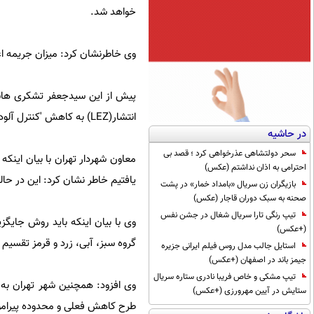
خواهد شد.
وی خاطرنشان کرد: میزان جریمه ا
پیش از این سیدجعفر تشکری هاشم
انتشار(LEZ) به کاهش 'کنترل آلودگی هوای شهر'، جزییات این طرح را تشریح کرد.
در حاشیه
سحر دولتشاهی عذرخواهی کرد ؛ قصد بی
معاون شهردار تهران با بیان اینک
احترامی به اذان نداشتم (عکس)
یافتیم خاطر نشان کرد: این در ح
بازیگران زن سریال «بامداد خمار» در پشت
صحنه به سبک دوران قاجار (عکس)
تیپ رنگی تارا سریال شغال در جشن نفس
(+عکس)
گروه سبز، آبی، زرد و قرمز تقسیم 
استایل جالب مدل روس فیلم ایرانی جزیره
جیمز باند در اصفهان (+عکس)
تیپ مشکی و خاص فریبا نادری ستاره سریال
وی افزود: همچنین شهر تهران به
ستایش در آیین مهرورزی (+عکس)
طرح کاهش فعلی و محدوده پیرامو