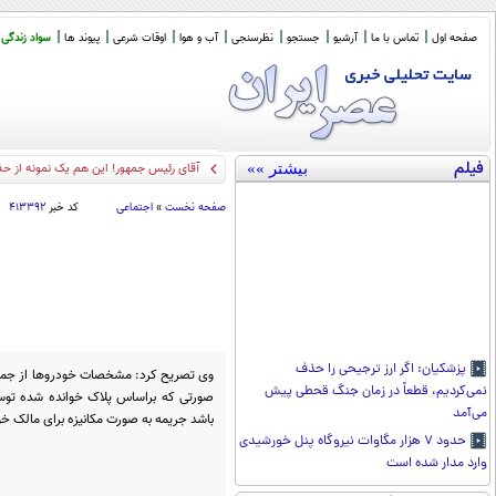
صفحه اول
تماس با ما
آرشیو
جستجو
نظرسنجی
آب و هوا
اوقات شرعی
پیوند ها
سواد زندگی
فیلم
بیشتر »»
محسن
_
صفحه نخست
»
اجتماعی
کد خبر
۴۱۳۳۹۲
پزشکیان: اگر ارز ترجیحی را حذف
وی تصریح کرد: مشخصات خودروها از جمله 
نمی‌کردیم، قطعاً در زمان جنگ قحطی پیش
صورتی که براساس پلاک خوانده شده توس
می‌آمد
باشد جریمه به صورت مکانیزه برای مالک خ
حدود ۷ هزار مگاوات نیروگاه پنل خورشیدی
وارد مدار شده است