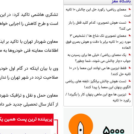
باشگاه مغز
معمای ریاضی؛ رکورد حل این چالش 10 ثانیه
است
تست هوش تصویری: کدام کلید قفل را باز
است و طرح کاهش را اجرایی خواهیم 
می کند؟
معمای تصویری تک شاخ ها / تشخیص 3
معاون شهردار تهران با تاکید بر 
مورد زیر 10 ثانیه برابر با دقت و هوش بصری فوق
العاده
اطلاعات معاینه فنی خودروها به صو
یک معمای ریاضی/ خیلی ها برای رسیدن به
جواب دچار چالش می شوند، شما چطور؟
وی با بیان اینکه در گام اول خود
فقط تیزبین ها می توانند این معما را در 10
ثانیه حل کنند!
صلاحیت تردد در شهر تهران را ندارد
تست هوش چالش برانگیز: نابغه های ریاضی
الگوی پنهان این معما را پیدا کنند!
تیزبین ها مچ این ماهی پنهان کار را بگیرند! /
معاون حمل و نقل و ترافیک شهردار
رکورد 10 ثانیه
از آغاز سال تحصیلی جدید خبر داد 
پربیننده ترین پست همین ی