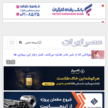
باز
نسخه اصلی
و
صفحه اول
نوزادانی که از شیر مادر تغذیه می‌کنند، کمتر دچار این بیماری ها
بسته
می‌شوند
تماس با ما
کردن
آرشیو
منو
جستجو
نظرسنجی
آب و هوا
اوقات شرعی
پیوند ها
سواد زندگی