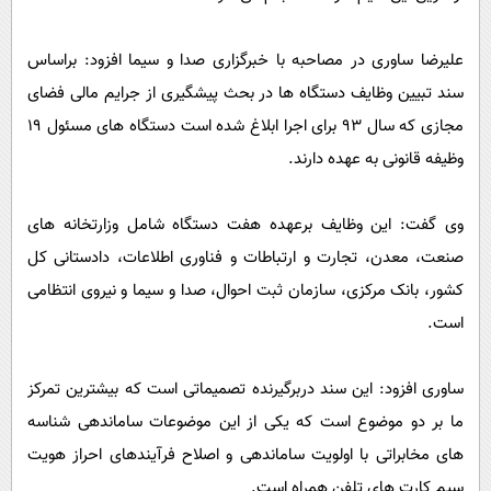
پیامک
سرگرمی
روانشناسی
فناوری
علیرضا ساوری در مصاحبه با خبرگزاری صدا و سیما افزود: براساس
آشپزی
سند تبیین وظایف دستگاه ها در بحث پیشگیری از جرایم مالی فضای
گوناگون
مجازی که سال 93 برای اجرا ابلاغ شده است دستگاه های مسئول 19
دانلود
حوادث
وظیفه قانونی به عهده دارند.
محیط زیست
سلامت
وی گفت: این وظایف برعهده هفت دستگاه شامل وزارتخانه های
فرهنگی
صنعت، معدن، تجارت و ارتباطات و فناوری اطلاعات، دادستانی کل
کشور، بانک مرکزی، سازمان ثبت احوال، صدا و سیما و نیروی انتظامی
بین الملل
است.
اجتماعی
حیات وحش
ساوری افزود: این سند دربرگیرنده تصمیماتی است که بیشترین تمرکز
سیاست خارجی
ما بر دو موضوع است که یکی از این موضوعات ساماندهی شناسه
های مخابراتی با اولویت ساماندهی و اصلاح فرآیندهای احراز هویت
سیم کارت های تلفن همراه است.