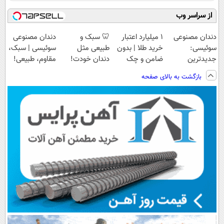
از سراسر وب
دندان مصنوعی
۱ میلیارد اعتبار
🦷 سبک و
دندان مصنوعی
سوئیسی:
خرید طلا | بدون
طبیعی مثل
سوئیسی | سبک،
جدیدترین
ضامن و چک
دندان خودت!
مقاوم، طبیعی!
فناوری اروپا،
نصب آسان و
ویزیت
بازگشت به بالای صفحه
سبک و مقاوم |
پرداخت اقساطی
رایگان+پرداخت
پرداخت قسطی
💳 📍 تهران
اقساطی😍