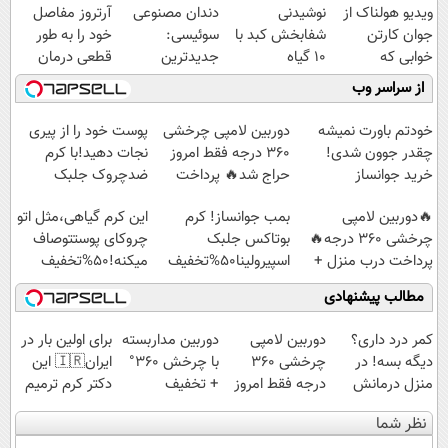
ویدیو هولناک از
نوشیدنی
دندان مصنوعی
آرتروز مفاصل
جوان کارتن
شفابخش کبد با
سوئیسی:
خود را به طور
خوابی که
10 گیاه
جدیدترین
قطعی درمان
میلیاردر شد.
موثر(تخفیف تا
فناوری اروپا،
کنید!
از سراسر وب
آموزش رایگان
امشب)
سبک و مقاوم |
◗پرسش‌نامه◖
پرداخت قسطی
خودتم باورت نمیشه
دوربین لامپی چرخشی
پوست خود را از پیری
چقدر جوون شدی!
360 درجه فقط امروز
نجات دهید!با کرم
خرید جوانساز
حراج شد🔥 پرداخت
ضدچروک جلبک
اسپیرولینا با تخفیف
درب منزل
🔥دوربین لامپی
بمب جوانساز! کرم
این کرم گیاهی،مثل اتو
ویژه
چرخشی 360 درجه🔥
بوتاکس جلبک
چروکای پوستتوصاف
پرداخت درب منزل +
اسپیرولینا50%تخفیف
میکنه!50%تخفیف
گارانتی تعویض
مطالب پیشنهادی
کمر درد داری؟
دوربین لامپی
دوربین مداربسته
برای اولین بار در
دیگه بسه! در
چرخشی 360
با چرخش 360°
ایران🇮🇷 این
منزل درمانش
درجه فقط امروز
+ تخفیف
دکتر کرم ترمیم
کن
حراج شد🔥
(ضمانت تعویض
کننده 23 روزه
نظر شما
(◀پرسش‌نامه)
پرداخت درب
+ پرداخت درب
ساخت!