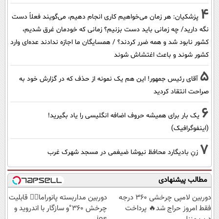
4
پزشکیان: هر زمان می‌خواهیم کاری انجام دهیم، می‌گویند فعلاً دست
نگه دارید/ چه زمانی باید دست بزنیم؟ زمانی که خودمان غرق شدیم،
کشور نابود شد و همه ضرر کردند؟ / همسایگان ما اجازه ندادند عده‌ای وارد
کشور شوند و باعث اغتشاش شوند
5
آقای رئیس جمهور! این هم یک نمونه از حذف که در گزارش خود به
صراحت انتقاد کردید
6
یک بار برای همیشه حروف اضافه انگلیسی را یاد بگیرید!
(اینفوگرافیک)
7
زنِ بادیگارد محافظ نیوشا ضیغمی در مسجد شهرک غرب
مطالب پیشنهادی
دوربین لامپی چرخشی 360 درجه
دوربین مداربسته پانوراما👈🏻 قابلیت
فقط امروز حراج شد🔥 پرداخت
چرخش 360°و سازگار با اندروید و