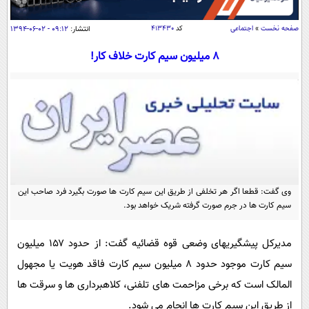
سیاسی
اقتصاد
صفحه نخست
»
اجتماعی
کد
۴۱۳۴۳۰
انتشار:
۰۹:۱۲ - ۰۲-۰۶-۱۳۹۴
جامعه
اقتصادی
۸ میلیون سیم کارت خلاف کار!
ورزشی
اجتماعی
خودرو
بین الملل
حوادث
فرهنگ و هنر
سیاست خارجی
سلامت
علم و دانش
یک برش دانایی
قرآن
فناوری و It
محیط زیست
گوناگون
وی گفت: قطعا اگر هر تخلفی از طریق این سیم کارت ها صورت بگیرد فرد صاحب این
علمی
سفر و تفریح
سیم کارت ها در جرم صورت گرفته شریک خواهد بود.
فیلم
سرگرمی
اخبار کریپتو
عصر ایران 2
اقتصاد
باشگاه مغز
مدیرکل پیشگیریهای وضعی قوه قضائیه گفت: از حدود ۱۵۷ میلیون
آموزش زبان
خواندنی ها و دیدنی ها
سیم کارت موجود حدود ۸ میلیون سیم کارت فاقد هویت یا مجهول
ورزش
مجله تصویری سلاح
المالک است که برخی مزاحمت های تلفنی، کلاهبرداری ها و سرقت ها
داستان کوتاه
سیاست
از طریق این سیم کارت ها انجام می شود.