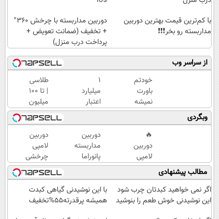
درب منزل
ios
با کم‌ترین قیمت بهترین دوربین
دوربین مداربسته با چرخش 360°
مداربسته رو بخر❗❗❗
+ تخفیف (ضمانت تعویض +
پرداخت درب منزل)
از سراسر وب
خودتم
۱
طلاسی
باورت
میلیارد
| تا 100
نمیشه
اعتبار
میلیون
چقدر
خرید
وام
وبگردی
جوون
طلا |
آنی
شدی!
بدون
خرید
🔥
دوربین
دوربین
خرید
ضامن
طلا💰
دوربین
مداربسته
لامپی
جوانساز
و چک
ثبت
لامپی
پانوراما
چرخشی
اسپیرولینا
نام
چرخشی
👈🏻
360
مطالب پیشنهادی
با تخفیف
کن!
360
قابلیت
درجه
ویژه
درجه🔥
چرخش
فقط
اگر نمی خواهید کبدتان چرب شود
با این نوشیدنی گیاهی کبدت
پرداخت
360°و
امروز
این نوشیدنی خوش طعم را بنوشید
همیشه پرقدرته55%تخفیف
درب
سازگار با
حراج