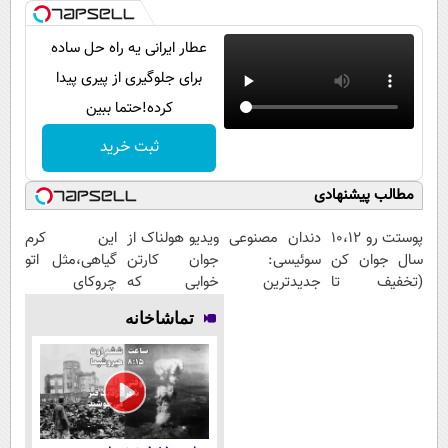
عطار ایرانی یه راه حل ساده
برای جلوگیری از پیری پیدا
کرده!حتما ببین
ثبت خرید
مطالب پیشنهادی
پوستت رو 10،12
دندان مصنوعی
ویدیو هولناک از
این کرم
سال جوان کن
سوئیسی:
جوان کارتن
گیاهی،مثل اتو
(تخفیف تا
جدیدترین
خوابی که
چروکای
امشب)
فناوری اروپا،
میلیاردر شد.
پوستتوصاف
تماشاخانه
سبک و مقاوم |
آموزش رایگان
میکنه!50%تخفیف
پرداخت قسطی