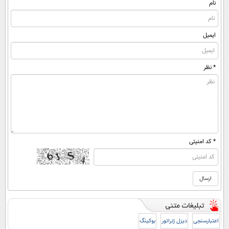
منزل
منزل)
نام
ایمیل
* نظر
* کد امنیتی
اعتبارسنجی
دیزل ژنراتور
بوکینگ