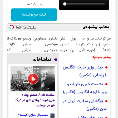
و بی درد سر
ثبت درخواست
مطالب پیشنهادی
چرا تو نباید بنز و
به پول نیاز
دندان مصنوعی
ویدیو هولناک از
بی‌ام‌و زیر پات
داری؟ همین
سوئیسی:
جوان کارتن
باشه؟ (دوره
الان این دوره
جدیدترین
خوابی که
رایگان درآمد
رایگان رو شرکت
فناوری اروپا،
میلیاردر شد.
بیشتر بخوانید:
تماشاخانه
میلیاردی)
کن تا دیر
سبک و مقاوم |
آموزش رایگان
دیدار وزیر خارجه انگلیس
نشده!
پرداخت قسطی
با روحانی (عکس)
نشست خبری ظریف و
وزیر خارجه انگلیس (عکس)
ساعت ۸:۱۵ ششم اوت ؛
بازگشایی سفارت ایران در
هیروشیما / وقتی شهر در دیگ
قیر می‌جوشید
لندن (عکس)
محمدباقر خرازی کیست؟