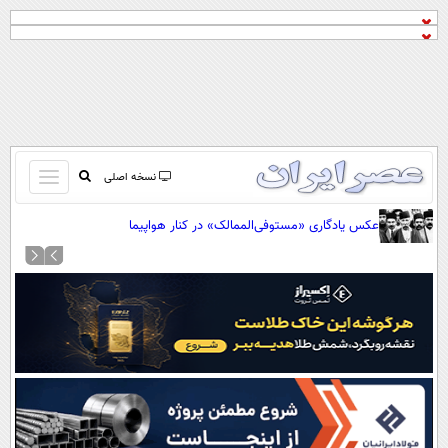
باز
نسخه اصلی
و
صفحه اول
عکس یادگاری «مستوفی‌الممالک» در کنار هواپیما
بسته
تماس با ما
کردن
آرشیو
منو
جستجو
نظرسنجی
آب و هوا
اوقات شرعی
پیوند ها
سواد زندگی