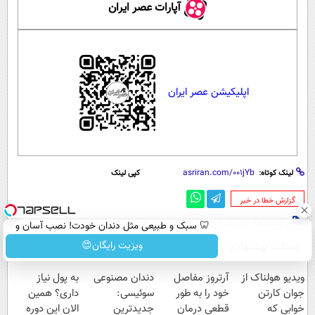
آپارات عصر ایران
اپلیکیشن عصر ایران
لینک کوتاه:
کپی لینک
‌گزارش خطا در خبر
برچسب ها:
بادبادک بازی
،
پارک پردیسان
،
تهران
،
تفریح
،
خانواده
🦷 سبک و طبیعی مثل دندان خودت! نصب آسان و
پرداخت اقساطی 💳 📍 تهران
ویزیت رایگان😍
مطالب پیشنهادی
ویدیو هولناک از
آرتروز مفاصل
دندان مصنوعی
به پول نیاز
جوان کارتن
خود را به طور
سوئیسی:
داری؟ همین
خوابی که
قطعی درمان
جدیدترین
الان این دوره