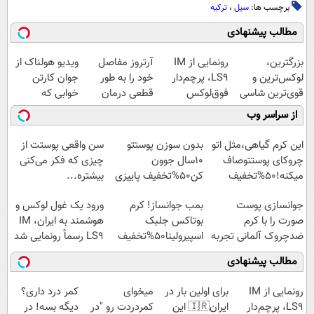
برچسب ها:
سیل
،
ترکیه
مطالب پیشنهادی
بزرگترین،
رونمایی از IM
آرتروز مفاصل
ویدیو هولناک از
لوکس‌ترین و
LS9، پرچم‌دار
خود را به طور
جوان کارتن
قوی‌ترین شاسی
فوق‌لوکس
قطعی درمان
خوابی که
بلند EREV در در
EREV وارد بازار
کنید!
میلیاردر شد.
از سراسر وب
ایران رونمایی
ایران شد
◗پرسش‌نامه◖
آموزش رایگان
شد
این کرم گیاهی،مثل اتو
بدون سوزن پوستتو
سن واقعی پوستت از
چروکای پوستتوصاف
10سال جوون
چیزی که فکر می‌کنی
میکنه!50%تخفیف
کن50%تخفیف پاییزی
بیشتره...
جوانسازی پوست
بمب جوانساز! کرم
ورود یک غول لوکس و
صورت را با کرم
بوتاکس جلبک
هوشمند به ایران، IM
ضدچروک آلمانی تجربه
اسپیرولینا50%تخفیف
LS9 رسماً رونمایی شد
کنید!
مطالب پیشنهادی
رونمایی از IM
برای اولین بار در
میخوای
کمر درد داری؟
LS9، پرچم‌دار
ایران🇮🇷 این
کمردردت رو "در
دیگه بسه! در