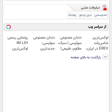
اعتبارسنجی
دیزل ژنراتور
بوکینگ
از سراسر وب
لوکس‌ترین
دندان مصنوعی
دندان مصنوعی
رونمایی رسمی
شاسی‌بلند
سوئیسی | سبک،
سوئیسی:
IM LS9
EREV در ایران،
مقاوم، طبیعی!
جدیدترین
لوکس‌ترین
توسط نیکا موتور
ویزیت
فناوری اروپا،
EREV در ایران
بازگشت به بالای صفحه
رونمایی شد!
رایگان+پرداخت
سبک و مقاوم |
اقساطی😍
پرداخت قسطی