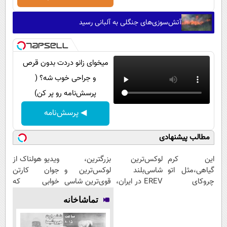
آتش‌سوزی‌های جنگلی به آلبانی رسید
میخوای زانو دردت بدون قرص
و جراحی خوب شه؟ (
پرسش‌نامه رو پر کن)
◀ پرسش‌نامه
مطالب پیشنهادی
این کرم
لوکس‌ترین
بزرگترین،
ویدیو هولناک از
گیاهی،مثل اتو
شاسی‌بلند
لوکس‌ترین و
جوان کارتن
چروکای
EREV در ایران،
قوی‌ترین شاسی
خوابی که
پوستتوصاف
توسط نیکا
بلند EREV در
میلیاردر شد.
تماشاخانه
میکنه!50%تخفیف
موتور رونمایی
در ایران رونمایی
آموزش رایگان
شد!
شد