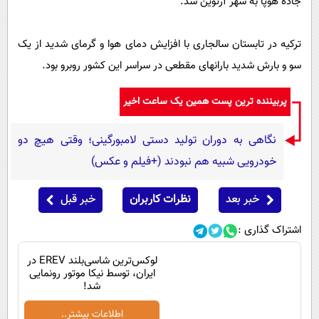
جاده هوپا به شهر آرتوین شد.
پیامک
سرگرمی
روانشناسی
فناوری
ترکیه در تابستان سالجاری با افزایش دمای هوا و گرمای شدید از یک
آشپزی
گوناگون
سو و بارش شدید بارانهای مقطعی در سراسر این کشور روبرو بود.
دانلود
حوادث
پربیننده ترین پست همین یک ساعت اخیر
محیط زیست
نگاهی به دوران تولید دستی لامبورگینی؛ وقتی هیچ دو
سلامت
خودرویی شبیه هم نبودند (+فیلم و عکس)
فرهنگی
بین الملل
خبر بعد
نظرات کاربران
خبر قبل
اجتماعی
اشتراک گذاری :
حیات وحش
لوکس‌ترین شاسی‌بلند EREV در
سیاست خارجی
ایران، توسط نیکا موتور رونمایی
شد!
اطلاعات بیشتر..