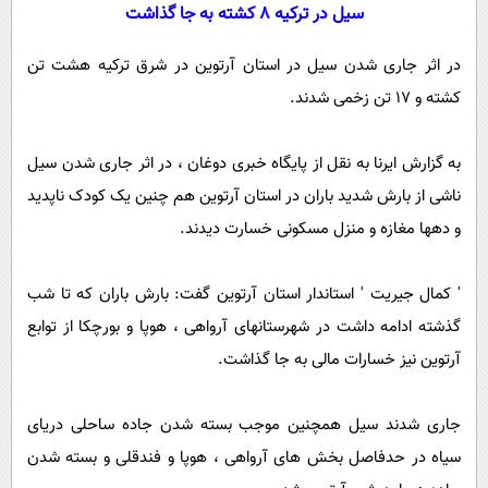
سیاسی
سیل در ترکیه 8 کشته به جا گذاشت
اقتصاد
در اثر جاری شدن سیل در استان آرتوین در شرق ترکیه هشت تن
جامعه
اقتصادی
کشته و 17 تن زخمی شدند.
ورزشی
اجتماعی
خودرو
بین الملل
حوادث
به گزارش ایرنا به نقل از پایگاه خبری دوغان ، در اثر جاری شدن سیل
فرهنگ و هنر
سیاست خارجی
ناشی از بارش شدید باران در استان آرتوین هم چنین یک کودک ناپدید
سلامت
و دهها مغازه و منزل مسکونی خسارت دیدند.
علم و دانش
یک برش دانایی
قرآن
فناوری و It
محیط زیست
' کمال جیریت ' استاندار استان آرتوین گفت: بارش باران که تا شب
گوناگون
علمی
سفر و تفریح
گذشته ادامه داشت در شهرستانهای آرواهی ، هوپا و بورچکا از توابع
فیلم
سرگرمی
اخبار کریپتو
آرتوین نیز خسارات مالی به جا گذاشت.
عصر ایران 2
اقتصاد
باشگاه مغز
آموزش زبان
خواندنی ها و دیدنی ها
ورزش
مجله تصویری سلاح
جاری شدند سیل همچنین موجب بسته شدن جاده ساحلی دریای
داستان کوتاه
سیاه در حدفاصل بخش های آرواهی ، هوپا و فندقلی و بسته شدن
سیاست