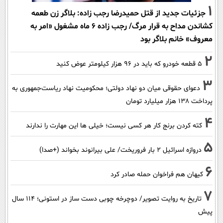
1
جزئیات جدید از قتل حمیدرضا رجب زاده: بلاگر زن طعمه
کشاندن مداح به قرار مرگ/ رجب زاده 6 ماه مشغول «امر به
معروف» خانم بلاگر بود
2
۵ قطعه خودرو که باید در ۹۶ هزار کیلومتر عوض کنید
3
دعوای حقوقی میان دو نهاد دولتی؛ محکومیت نهاد ریاست‌جمهوری به
پرداخت ۱۳۸ هزار میلیارد تومان
4
کته کردن برنج کار هر کسی نیست؛ خیلی ها این مهارت را ندارند
5
دروازه اسرائیل ۲ بار فروریخت/ علی بیرانوند بخواند (+صدا)
6
کیهان هم فراخوان حمله صادر کرد
7
تاریخ به روایت تصویر/ دوچرخه چوبی دست ساز در استونی؛ 114 سال
پیش