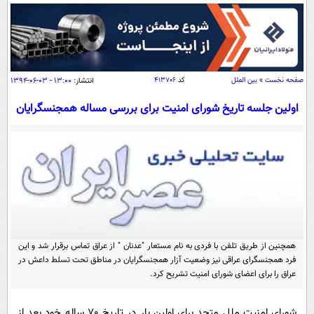
سیاسی
اقتصاد
جامعه
اقتصادی
ورزشی
اجتماعی
خودرو
صفحه نخست
»
بین الملل
کد
۴۱۳۷۰۶
انتشار:
۱۳:۰۰ - ۰۳-۰۶-۱۳۹۴
بین الملل
حوادث
اولین جلسه تاریخ شورای امنیت برای بررسی مساله همجنسگرایان
فرهنگ و هنر
سیاست خارجی
سلامت
علم و دانش
یک برش دانایی
قرآن
فناوری و It
محیط زیست
گوناگون
علمی
سفر و تفریح
فیلم
سرگرمی
اخبار کریپتو
عصر ایران 2
اقتصاد
باشگاه مغز
همچنین از طریق تلفن با فردی به نام مستعار "عدنان " از عراق تماس برقرار شد و این
فرد همجنسگرای عراقی نیز وضعیت آزار همجنسگرایان در مناطق تحت تسلط داعش در
آموزش زبان
خواندنی ها و دیدنی ها
ورزش
مجله تصویری سلاح
عراق را برای اعضای شورای امنیت تشریح کرد.
داستان کوتاه
سیاست
شورای امنیت ملل متحد برای اولین بار در تاریخ 70 ساله خود بعد از