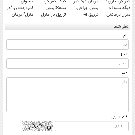
کمر درد داری؟
درمان درد کمر
دیگه کمر درد
میخوای
دیگه بسه! در
بدون جراحی،
بسه❌ بدون
کمردردت رو "در
منزل درمانش
تزریق ◀
تزریق در منزل
منزل" درمان
کن
پرسش‌نامه رو پر
درمانش کن✅
کنی؟ (◂فیلم +
نظر شما
(◀پرسش‌نامه)
کن ▶
◀پرسش‌نامه پر
◂پرسش‌نامه)
کن▶
نام
ایمیل
* نظر
* کد امنیتی