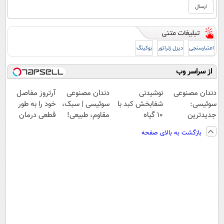
اعتبارسنجی
دیزل ژنراتور
بوکینگ
از سراسر وب
دندان مصنوعی
نوشیدنی
دندان مصنوعی
آرتروز مفاصل
سوئیسی:
شفابخش کبد با
سوئیسی | سبک،
خود را به طور
جدیدترین
10 گیاه
مقاوم، طبیعی!
قطعی درمان
فناوری اروپا،
موثر(تخفیف تا
ویزیت
کنید!
بازگشت به بالای صفحه
سبک و مقاوم |
امشب)
رایگان+پرداخت
◗پرسش‌نامه◖
پرداخت قسطی
اقساطی😍