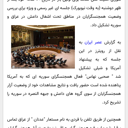
پیامک
سرگرمی
ظهر دوشنبه (به وقت نیویورک) جلسه ای غیر رسمی و ویژه برای بررسی
روانشناسی
فناوری
وضعیت همجنسگرایان در مناطق تحت اشغال داعش در عراق و
آشپزی
گوناگون
سوریه تشکیل داد.
دانلود
حوادث
به گزارش
عصر ایران
به
محیط زیست
نقل از رویترز در این
سلامت
جلسه که به پیشنهاد
فرهنگی
آمریکا و شیلی تشکیل
شد " صحبی نهاس" فعال همجنسگرای سوریه ای که به آمریکا
بین الملل
پناهنده شده است حضور یافت و نتایج مشاهدات خود از وضعیت آزار
اجتماعی
همجنسگرایان از سوی گروه های داعش و جبهه النصره در سوریه را
حیات وحش
تشریح کرد.
سیاست خارجی
همچنین از طریق تلفن با فردی به نام مستعار "عدنان " از عراق تماس