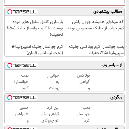
مطالب پیشنهادی
اگه میخوای همیشه جوون باشی
بازسازی کامل سلول های مرده
کرم جوانساز جلبک مخصوص توعه
پوست، با کرم جوانساز جلبک(50%
تخفیف)
بمب جوانساز! کرم بوتاکس جلبک
کرم جوانساز جلبک اسپیرولینا🔥
اسپیرولینا50%تخفیف
(تحت لیسانس آلمان)
از سراسر وب
بوتاکس
جوانی را
بمب
گیاهی
به
جوانساز!
و
پوست
کرم
خانگی
خود
بوتاکس
وبگردی
رسید!
هدیه
جلبک
دهید...
اسپیرولینا50%تخفیف
بمب
این کرم
مسیر
جوانساز!
گیاهی،مثل
همراهی
کرم
اتو چروکای
و
بوتاکس
پوستتوصاف
گزارش