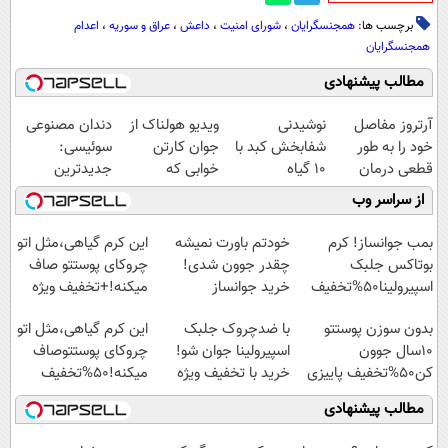
برچسب ها:
همجنسگرایان
،
شورای امنیت
،
داعش
،
عراق و سوریه
،
اعدام
همجنسگرایان
مطالب پیشنهادی
آرتروز مفاصل
نوشیدنی
ویدیو هولناک از
دندان مصنوعی
خود را به طور
شفابخش کبد با
جوان کارتن
سوئیسی:
قطعی درمان
10 گیاه
خوابی که
جدیدترین
کنید!
موثر(تخفیف تا
میلیاردر شد.
فناوری اروپا،
از سراسر وب
◗پرسش‌نامه◖
امشب)
آموزش رایگان
سبک و مقاوم |
پرداخت قسطی
بمب جوانساز! کرم
خودتم باورت نمیشه
این کرم گیاهی،مثل اتو
بوتاکس جلبک
چقدر جوون شدی!
چروکای پوستتو صاف
اسپیرولینا50%تخفیف
خرید جوانساز
میکنه!+تخفیف ویژه
اسپیرولینا با تخفیف
بدون سوزن پوستتو
با ضدچروک جلبک
این کرم گیاهی،مثل اتو
ویژه
10سال جوون
اسپیرولینا جوان شو!
چروکای پوستتوصاف
کن50%تخفیف پاییزی
خرید با تخفیف ویژه
میکنه!50%تخفیف
مطالب پیشنهادی