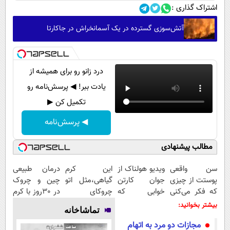
اشتراک گذاری :
آتش‌سوزی گسترده در یک آسمانخراش در جاکارتا
درد زانو رو برای همیشه از
یادت ببر! ◀ پرسش‌نامه رو
تکمیل کن ▶
◀ پرسش‌نامه
مطالب پیشنهادی
سن واقعی
ویدیو هولناک از
این کرم
درمان طبیعی
پوستت از چیزی
جوان کارتن
گیاهی،مثل اتو
چین و چروک
که فکر می‌کنی
خوابی که
چروکای
در 30روز با کرم
بیشتره...
میلیاردر شد.
پوستتوصاف
جوانساز
بیشتر بخوانید:
تماشاخانه
آموزش رایگان
میکنه!50%تخفیف
آلمانی(45%تخفیف)
مجازات دو مرد به اتهام