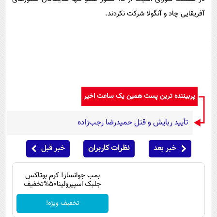
آفریقایی چاد و آنگولا شرکت نکردند.
پربیننده ترین پست همین یک ساعت اخیر
تأیید ربایش و قتل حمیدرضا رجب‌زاده
خبر بعد
نظرات کاربران
خبر قبل
بمب جوانساز! کرم بوتاکس
جلبک اسپیرولینا50%تخفیف
تخفیف ویژه!