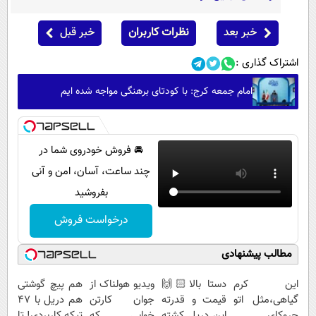
خبر بعد
نظرات کاربران
خبر قبل
اشتراک گذاری :
امام جمعه کرج: با کودتای برهنگی مواجه شده ایم
🚘 فروش خودروی شما در
چند ساعت، آسان، امن و آنی
بفروشید
درخواست فروش
مطالب پیشنهادی
این کرم
دستا بالا🙌🏻
ویدیو هولناک از
هم پیچ گوشتی
گیاهی،مثل اتو
قیمت و قدرته
جوان کارتن
هم دریل با 47
چروکای
این دریل کشته
خوابی که
تیکه کاربردی! تا