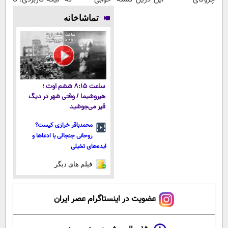
پوستتوصاف
میده🔥
میلیاردر شد.
تخفیف داره
تماشاخانه
میکنه!50%تخفیف
آموزش رایگان
بخرش!🔥
ساعت ۸:۱۵ ششم اوت ؛
هیروشیما / وقتی شهر در دیگ
قیر می‌جوشید
محمدباقر خرازی کیست؟
روحانی جنجالی با ادعاها و
ایده‌های تخیلی
فیلم های دیگر
عضویت در اینستاگرام عصر ایران