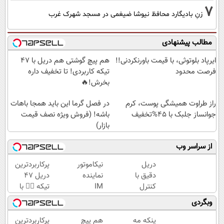
7
زنِ بادیگارد محافظ نیوشا ضیغمی در مسجد شهرک غرب
مطالب پیشنهادی
ایرپاد بلوتوثی، با قیمت باورنکردنی!!
هم پیچ گوشتی هم دریل با 47
فرصت محدود
تیکه کاربردی! تا تخفیف داره
بخرش!🔥
راز طراوت همیشگی پوست، کرم
در فصل گرما این باید همجا باهات
جوانساز جلبک با 45%تخفیف
باشه! (فروش ویژه نصف قیمت
بازار)
از سراسر وب
دریل
نیکاموتور
پرکاربردترین
دقیق با
نماینده
دریل 47
کنترل
IM
تیکه 👈🏻 با
سرعت
Motor و
کمترین
وبگردی
اتوماتیک
Lynk&Co
قیمت 🔥
🎯
در ایران
پنکه مه
هم پیچ
پرکاربردترین