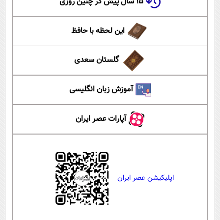
۱۵ سال پیش در چنین روزی
این لحظه با حافظ
گلستان سعدی
آموزش زبان انگلیسی
آپارات عصر ایران
اپلیکیشن عصر ایران