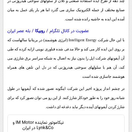
چند دهه از طرح ایده استفاده صنعتی و کلان از سلولهای سوختی هیدروژنی در
صنایع مختلف از جمله الکترونیک سازی می گذرد اما هر بار پای عمل به میان
آمده این ایده به حاشیه رانده شده است.
عضویت در کانال تلگرام
/
روبیکا
/
بله عصر ایران
با این حال شرکت
Intelligent Energy
(انرژی هوشمند) در بریتانیا سالهاست که
بر روی این ایده کار می کند و حالا مدعی شده فناوری نوینی ارایه کرده که طی
آن آیفونهای شرکت اپل را بدون نیاز به اتصال به شبکه سراسر برق شارژی می
کند، آن هم با سلولهای سوختی هیدروژنی که در دل این تلفن های همراه
هوشمند جاسازی شده است.
در چشم انداز پروژه اخیر این شرکت اینگونه تصور شده که آیفونها در طول
شبانه روز خود را به طور خودکار شارژ کنند. از این رو می توان تصور کرد که برای
شارژ کردن آیفونهای آینده دیگر نباید دغدغه ای داشت.
نیکاموتور نماینده IM Motor و
Lynk&Co در ایران