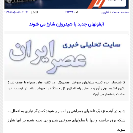
سیاسی
اقتصاد
صفحه نخست
»
فناوری
کد
۴۱۳۷۴۱
انتشار:
۱۱:۴۱ - ۰۴-۰۶-۱۳۹۴
جامعه
اقتصادی
آیفونهای جدید با هیدروژن شارژ می شوند
ورزشی
اجتماعی
خودرو
بین الملل
حوادث
فرهنگ و هنر
سیاست خارجی
سلامت
علم و دانش
یک برش دانایی
قرآن
فناوری و It
محیط زیست
گوناگون
کارشناسان ایده تعبیه سلولهای سوختی هیدروژنی در تلفن های همراه با هدف شارژ
علمی
سفر و تفریح
باتری لیتیوم یونی آن و یا حتی راه اندازی کل دستگاه را جهشی بلند در توسعه این
فیلم
سرگرمی
صنعت به شمار می آورند.
اخبار کریپتو
عصر ایران 2
اقتصاد
باشگاه مغز
شاید در آینده نزدیک تلفنهای همراهی روانه بازار شوند که دیگر نیازی به اتصال به
آموزش زبان
خواندنی ها و دیدنی ها
ورزش
مجله تصویری سلاح
شبکه برق نداشته و تنها با سلولهای سوختی هیدروژنی تعبیه شده در آنها شارژ
داستان کوتاه
سیاست
شوند.