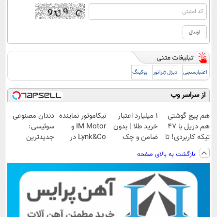
اعتبارسنجی
دیزل ژنراتور
بوکینگ
از سراسر وب
هم پیچ گوشتی
۱ میلیارد اعتبار
نیکاموتور نماینده
دندان مصنوعی
هم دریل با 47
خرید طلا | بدون
IM Motor و
سوئیسی:
تیکه کاربردی! تا
ضامن و چک
Lynk&Co در
جدیدترین
تخفیف داره
ایران
فناوری اروپا،
بازگشت به بالای صفحه
بخرش!🔥
سبک و مقاوم |
پرداخت قسطی