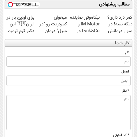
مطالب پیشنهادی
کمر درد داری؟
نیکاموتور نماینده
میخوای
برای اولین بار در
دیگه بسه! در
IM Motor و
کمردردت رو "در
ایران🇮🇷 این
منزل درمانش
Lynk&Co در
منزل" درمان
دکتر کرم ترمیم
کن
ایران
کنی؟ (◂فیلم +
کننده 23 روزه
نظر شما
(◀پرسش‌نامه)
◂پرسش‌نامه)
ساخت!
نام
ایمیل
* نظر
* کد امنیتی