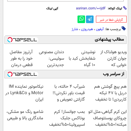
لینک کوتاه:
کپی لینک
‌گزارش خطا در خبر
برچسب ها:
آیفون
،
هیدروژن
،
شارژ
مطالب پیشنهادی
ویدیو هولناک از
نوشیدنی
دندان مصنوعی
آرتروز مفاصل
جوان کارتن
شفابخش کبد با
سوئیسی:
خود را به طور
خوابی که
10 گیاه
جدیدترین
قطعی درمان
میلیاردر شد.
موثر(تخفیف تا
فناوری اروپا،
کنید!
از سراسر وب
آموزش رایگان
امشب)
سبک و مقاوم |
◗پرسش‌نامه◖
پرداخت قسطی
هم پیچ گوشتی هم
شیر‌آب ۴ حالته، با
نیکاموتور نماینده IM
دریل با 47 تیکه
قیمت باور نکردنی!!
Motor و Lynk&Co در
کاربردی! تا تخفیف
گارانتی تعویض و
ایران
داره بخرش!🔥
برگشت
این کرم گیاهی،مثل اتو
بمب جوانساز! کرم
شامپو رنگ مو مشکی،
چروکای پوستتوصاف
بوتاکس جلبک
ماندگاری بالا و طبیعی
میکنه!50%تخفیف
اسپیرولینا50%تخفیف