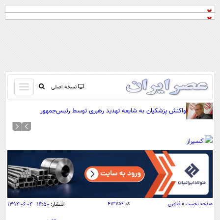
باز
نسخه اصلی
و
صفحه اول
واکنش پزشکیان به شایعه تهدید رهبری توسط رئیس‌جمهور
بسته
تماس با ما
کردن
آرشیو
منو
جستجو
نظرسنجی
آب و هوا
اوقات شرعی
پیوند ها
صفحه نخست
»
فناوری
کد
۴۱۳۷۵۹
انتشار:
۱۴:۵۰ - ۰۴-۰۶-۱۳۹۴
سواد زندگی