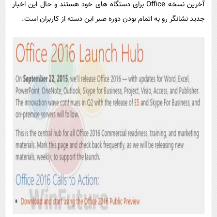
آخرین نسخه Office برای دستگاه های خود هستند و حال این اخبار
پیامک
سرگرمی
جدید نشانگر رو به اتمام بودن دوره صبر این دسته از کاربران است.
روانشناسی
فناوری
آشپزی
گوناگون
دانلود
حوادث
محیط زیست
سلامت
فرهنگی
بین الملل
اجتماعی
حیات وحش
سیاست خارجی