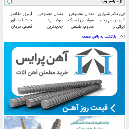
از سراسر وب
این دکتر شیرازی
دندان مصنوعی
دندان مصنوعی
آرتروز مفاصل
کرم ترمیم زخم
سوئیسی | سبک،
سوئیسی:
خود را به طور
ایرانی را
مقاوم، طبیعی!
جدیدترین
قطعی درمان
ساخت!!!
ویزیت
فناوری اروپا،
کنید!
بازگشت به بالای صفحه
رایگان+پرداخت
سبک و مقاوم |
◗پرسش‌نامه◖
اقساطی😍
پرداخت قسطی