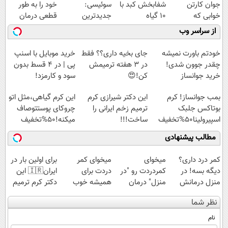
جوان کارتن
شفابخش کبد با
سوئیسی:
خود را به طور
خوابی که
10 گیاه
جدیدترین
قطعی درمان
میلیاردر شد.
موثر(تخفیف تا
فناوری اروپا،
کنید!
از سراسر وب
آموزش رایگان
امشب)
سبک و مقاوم |
◗پرسش‌نامه◖
پرداخت قسطی
خودتم باورت نمیشه
جای بخیه داری؟؟ فقط
خرید موبایل با اسنپ
چقدر جوون شدی!
در 3 هفته ترمیمش
پی | در ۴ قسط بدون
خرید جوانساز
کن!😍
سود و کارمزد!
اسپیرولینا با تخفیف
بمب جوانساز! کرم
این دکتر شیرازی کرم
این کرم گیاهی،مثل اتو
ویژه
بوتاکس جلبک
ترمیم زخم ایرانی را
چروکای پوستتوصاف
اسپیرولینا50%تخفیف
ساخت!!!
میکنه!50%تخفیف
مطالب پیشنهادی
کمر درد داری؟
میخوای
میخوای کمر
برای اولین بار در
دیگه بسه! در
کمردردت رو "در
دردت برای
ایران🇮🇷 این
منزل درمانش
منزل" درمان
همیشه خوب
دکتر کرم ترمیم
کن
کنی؟ (◂فیلم +
شه؟ ◀
کننده 23 روزه
نظر شما
(◀پرسش‌نامه)
◂پرسش‌نامه)
پرسش‌نامه رو پر
ساخت!
کن!
نام