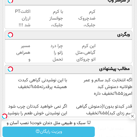
از سراسر وب
کرم
با کرم
اکانتChatGPT
ضدچروک
جوانساز
ارزان
جلبک،
جلبک،
شد !!!
جوانسازی
پیری رو
وبگردی
طبیعی
معکوس
پوست
کن(50%
این کرم
چرا درد
مسیر
شما40%تخفیف
تخفیف)
گیاهی،مثل
زانو را
همراهی
اتو چروکای
تحمل
و
پوستتوصاف
می‌کنی؟
گزارش
مطالب پیشنهادی
میکنه!50%تخفیف
خیلی
عملکرد
ساده
گروه
اگه انتخابت کبد سالم و عمر
با این نوشیدنی گیاهی کبدت
درمنزل
اسنپ
طولانیه دمنوش کبد
همیشه پرقدرته55%تخفیف
درمانش
در
امروز55%تخفیف داره
کن
۱۴۰۴
قدر کبدتو بدون!(دمنوش گیاهی
اگر نمی خواهید کبدتان چرب شود
سم زدای کبد)55%تخفیف
این نوشیدنی خوش طعم را بنوشید
🦷 سبک و طبیعی مثل دندان خودت! نصب آسان و
صفحه اول
فیلم
عصر ایران۲
درباره عصرایران
تماس با ما
آرشیو
جستجو
پرداخت اقساطی 💳 📍 تهران
ویزیت رایگان😍
پیوندها
نظرسنجی
آب و هوا
اوقات شرعی
سواد زندگی