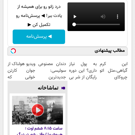
درد زانو رو برای همیشه از
یادت ببر! ◀ پرسش‌نامه رو
تکمیل کن ▶
◀ پرسش‌نامه
مطالب پیشنهادی
این کرم
به پول نیاز
دندان مصنوعی
ویدیو هولناک از
گیاهی،مثل اتو
داری؟ این دوره
سوئیسی:
جوان کارتن
چروکای
رایگان از شر بی
جدیدترین
خوابی که
پوستتوصاف
پولی خلاصت
فناوری اروپا،
میلیاردر شد.
تماشاخانه
میکنه!50%تخفیف
میکنه
سبک و مقاوم |
آموزش رایگان
پرداخت قسطی
ساعت ۸:۱۵ ششم اوت ؛
هیروشیما / وقتی شهر در دیگ