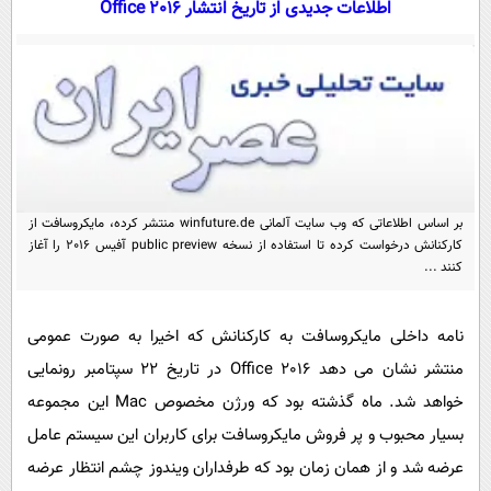
اطلاعات جدیدی از تاریخ انتشار Office 2016
سیاسی
اقتصاد
جامعه
اقتصادی
ورزشی
اجتماعی
خودرو
بین الملل
حوادث
فرهنگ و هنر
سیاست خارجی
سلامت
بر اساس اطلاعاتی که وب سایت آلمانی winfuture.de منتشر کرده، مایکروسافت از
علم و دانش
یک برش دانایی
کارکنانش درخواست کرده تا استفاده از نسخه public preview آفیس 2016 را آغاز
قرآن
کنند ...
فناوری و It
محیط زیست
گوناگون
علمی
سفر و تفریح
نامه داخلی مایکروسافت به کارکنانش که اخیرا به صورت عمومی
فیلم
سرگرمی
اخبار کریپتو
منتشر نشان می دهد Office 2016 در تاریخ 22 سپتامبر رونمایی
عصر ایران 2
اقتصاد
باشگاه مغز
خواهد شد. ماه گذشته بود که ورژن مخصوص Mac این مجموعه
آموزش زبان
خواندنی ها و دیدنی ها
ورزش
مجله تصویری سلاح
بسیار محبوب و پر فروش مایکروسافت برای کاربران این سیستم عامل
داستان کوتاه
سیاست
عرضه شد و از همان زمان بود که طرفداران ویندوز چشم انتظار عرضه