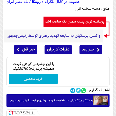
عضویت در کانال تلگرام
/
روبیکا
/
بله عصر ایران
منبع: مجله سخت افزار
پربیننده ترین پست همین یک ساعت اخیر
واکنش پزشکیان به شایعه تهدید رهبری توسط رئیس‌جمهور
خبر بعد
نظرات کاربران
خبر قبل
با این نوشیدنی گیاهی کبدت
همیشه پرقدرته55%تخفیف
خرید محصول
اشتراک گذاری :
واکنش پزشکیان به شایعه تهدید رهبری توسط رئیس‌جمهور