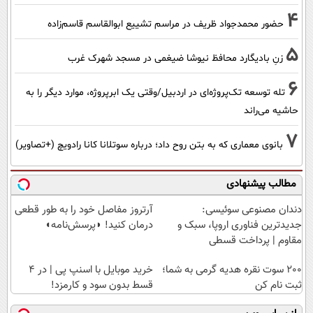
4
حضور محمدجواد ظریف در مراسم تشییع ابوالقاسم قاسم‌زاده
5
زنِ بادیگارد محافظ نیوشا ضیغمی در مسجد شهرک غرب
6
تله توسعه تک‌پروژه‌ای در اردبیل/وقتی یک ابرپروژه، موارد دیگر را به
حاشیه می‌راند
7
بانوی معماری که به بتن روح داد؛ درباره سوتلانا کانا رادویچ (+تصاویر)
مطالب پیشنهادی
دندان مصنوعی سوئیسی:
آرتروز مفاصل خود را به طور قطعی
جدیدترین فناوری اروپا، سبک و
درمان کنید! ◗پرسش‌نامه◖
مقاوم | پرداخت قسطی
200 سوت نقره هدیه گرمی به شما؛
خرید موبایل با اسنپ پی | در ۴
ثبت نام کن
قسط بدون سود و کارمزد!