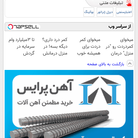
اعتبارسنجی
دیزل ژنراتور
بوکینگ
از سراسر وب
میخوای
میخوای کمر
کمر درد داری؟
تا 3میلیارد وام
کمردردت رو "در
دردت برای
دیگه بسه! در
سرمایه در
منزل" درمان
همیشه خوب
منزل درمانش
گردش
کنی؟ (◂فیلم +
شه؟ ◀
کن
فروشندگان =>
بازگشت به بالای صفحه
◂پرسش‌نامه)
پرسش‌نامه رو پر
(◀پرسش‌نامه)
فروشگاهت رو
کن!
ثبت کن