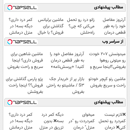
مطالب پیشنهادی
آرتروز مفاصل
زانو درد رو تحمل
ماشین برلیانس
کمر درد داری؟
خود را به طور
می‌کنی که چی؟
گذاشتی برای
دیگه بسه! در
قطعی درمان
راه‌حلش
فروش؟ با خیال
منزل درمانش
کنید!
همین‌جاست!
راحت بفروش
کن
از سراسر وب
◗پرسش‌نامه◖
(◀پرسش‌نامه)
میدونستی 207 خودت
آرتروز مفاصل خود را
ماشین شاهین برای
رو میتونی روهوا
به طور قطعی درمان
فروش داری؟ اینجا
بفروشی؟اینجا سریع و
کنید! ◗پرسش‌نامه◖
سریع و راحت بفروش
راحت بفروش
ماشین رنو کپچر خودتو
بازار پر از خریدار جک
پژو پارس گذاشتی برای
راحت و سریع بفروش
S3 / ماشینتو به راحتی
فروش؟؟ اینجا راحت
بفروش
بفروشش
مطالب پیشنهادی
❌لازم نیست
میخوای
دیگه کمر درد
کمر درد داری؟
کمردرد رو تحمل
کمردردت رو "در
بسه❌ بدون
دیگه بسه! در
کنی❌ درمان
منزل" درمان
تزریق در منزل
منزل درمانش