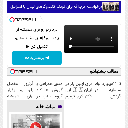
درخواست حزب‌الله برای توقف گفت‌وگوهای لبنان با اسرائیل
درد زانو رو برای همیشه از
یادت ببر! ◀ پرسش‌نامه رو
تکمیل کن ▶
◀ پرسش‌نامه
مطالب پیشنهادی
تا 3میلیارد وام
برای اولین بار در
مسیر همراهی و
آرتروز مفصل
سرمایه در
ایران🇮🇷 این
گزارش عملکرد
زانو رو یکبار
گردش
دکتر کرم ترمیم
گروه اسنپ در
برای همیشه
فروشندگان =>
کننده 23 روزه
۱۴۰۴
درمان کن!
تماشاخانه
فروشگاهت رو
ساخت!
◗پرسش‌نامه◖
ثبت کن