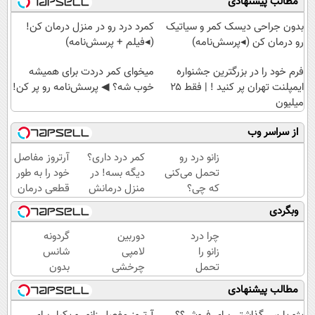
مطالب پیشنهادی
بدون جراحی دیسک کمر و سیاتیک
کمرد درد رو در منزل درمان کن!
رو درمان کن (◂پرسش‌نامه)
(◂فیلم + پرسش‌نامه)
فرم خود را در بزرگترین جشنواره
میخوای کمر دردت برای همیشه
ایمپلنت تهران پر کنید ! | فقط ۲۵
خوب شه؟ ◀ پرسش‌نامه رو پر کن!
میلیون
از سراسر وب
زانو درد رو
کمر درد داری؟
آرتروز مفاصل
تحمل می‌کنی
دیگه بسه! در
خود را به طور
که چی؟
منزل درمانش
قطعی درمان
راه‌حلش
کن
کنید!
وبگردی
همین‌جاست!
(◀پرسش‌نامه)
◗پرسش‌نامه◖
چرا درد
دوربین
گردونه
زانو را
لامپی
شانس
تحمل
چرخشی
بدون
می‌کنی؟
360
پوچ، از
مطالب پیشنهادی
خیلی
درجه
آیفون17تا
ساده
فقط
PS5 و