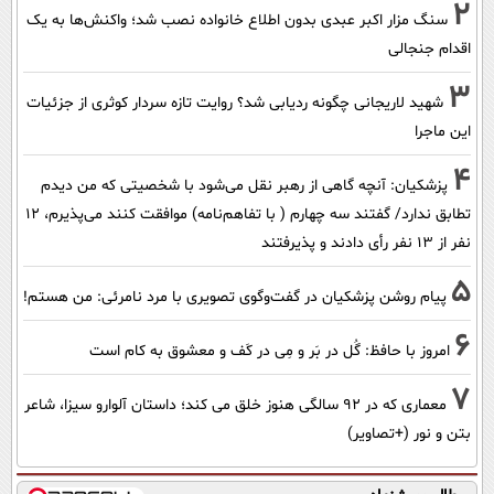
2
سنگ مزار اکبر عبدی بدون اطلاع خانواده نصب شد؛ واکنش‌ها به یک
اقدام جنجالی
3
شهید لاریجانی چگونه ردیابی شد؟ روایت تازه سردار کوثری از جزئیات
این ماجرا
4
پزشکیان‌: آنچه گاهی از رهبر نقل می‌شود با شخصیتی که من دیدم
تطابق ندارد/ گفتند سه چهارم ( با تفاهم‌نامه) موافقت کنند می‌پذیرم، 12
نفر از 13 نفر رأی دادند و پذیرفتند
5
پیام روشن پزشکیان در گفت‌و‌گوی تصویری با مرد نامرئی: من هستم!
6
امروز با حافظ: گُل در بَر و مِی در کَف و معشوق به کام است
7
معماری که در 92 سالگی هنوز خلق می کند؛ داستان آلوارو سیزا، شاعر
بتن و نور (+تصاویر)