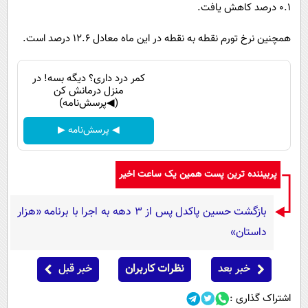
پیامک
0.1 درصد کاهش یافت.
سرگرمی
روانشناسی
فناوری
همچنین نرخ تورم نقطه به نقطه در این ماه معادل 12.6 درصد است.
آشپزی
گوناگون
کمر درد داری؟ دیگه بسه! در
دانلود
حوادث
منزل درمانش کن
(◀پرسش‌نامه)
محیط زیست
◀ پرسش‌نامه ▶
سلامت
فرهنگی
پربیننده ترین پست همین یک ساعت اخیر
بین الملل
بازگشت حسین پاکدل پس از ۳ دهه به اجرا با برنامه «هزار
اجتماعی
داستان»
حیات وحش
سیاست خارجی
خبر بعد
نظرات کاربران
خبر قبل
اشتراک گذاری :