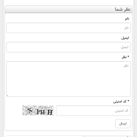
بدون جراحی و
کنی؟ (◂فیلم +
درمانش کن✅
کن
نظر شما
قرص
◂پرسش‌نامه)
◀پرسش‌نامه پر
(◀پرسش‌نامه)
(پرسشنامه)
کن▶
نام
ایمیل
* نظر
* کد امنیتی