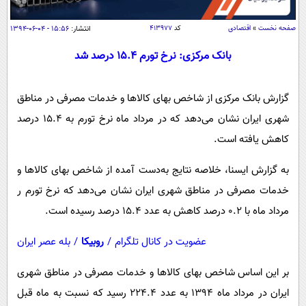
سیاسی
اقتصاد
صفحه نخست
»
اقتصادی
کد
۴۱۳۹۷۷
انتشار:
۱۵:۵۶ - ۰۴-۰۶-۱۳۹۴
جامعه
اقتصادی
بانک مرکزی: نرخ تورم 15.4 درصد شد
ورزشی
اجتماعی
خودرو
گزارش بانک مرکزی از شاخص بهای کالاها و خدمات مصرفی در مناطق
بین الملل
حوادث
شهری ایران نشان می‌دهد که در مرداد ماه نرخ تورم به 15.4 درصد
فرهنگ و هنر
سیاست خارجی
سلامت
کاهش یافته است.
علم و دانش
یک برش دانایی
قرآن
فناوری و It
به گزارش ایسنا، خلاصه نتایج به‌دست آمده از شاخص بهای کالاها و
محیط زیست
خدمات مصرفی در مناطق شهری ایران نشان می‌دهد که نرخ تورم ر
گوناگون
علمی
سفر و تفریح
مرداد ماه با 0.2 درصد کاهش به عدد 15.4 درصد رسیده است.
فیلم
سرگرمی
اخبار کریپتو
عصر ایران 2
اقتصاد
باشگاه مغز
عضویت در کانال تلگرام
/
روبیکا
/
بله عصر ایران
آموزش زبان
خواندنی ها و دیدنی ها
ورزش
مجله تصویری سلاح
بر این اساس شاخص بهای کالاها و خدمات مصرفی در مناطق شهری
داستان کوتاه
سیاست
ایران در مرداد ماه 1394 به عدد 224.4 رسید که نسبت به ماه قبل