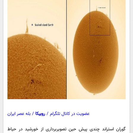
پیامک
سرگرمی
روانشناسی
فناوری
آشپزی
گوناگون
دانلود
حوادث
محیط زیست
سلامت
فرهنگی
بین الملل
اجتماعی
حیات وحش
سیاست خارجی
عضویت در کانال تلگرام
/
روبیکا
/
بله عصر ایران
گوران استراند چندی پیش حین تصویربرداری از خورشید در حیاط