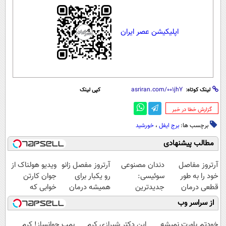
اپلیکیشن عصر ایران
لینک کوتاه:
کپی لینک
‌گزارش خطا در خبر
برچسب ها:
برج ایفل
،
خورشید
مطالب پیشنهادی
آرتروز مفاصل
دندان مصنوعی
آرتروز مفصل زانو
ویدیو هولناک از
خود را به طور
سوئیسی:
رو یکبار برای
جوان کارتن
قطعی درمان
جدیدترین
همیشه درمان
خوابی که
کنید!
فناوری اروپا،
کن!
میلیاردر شد.
از سراسر وب
◗پرسش‌نامه◖
سبک و مقاوم |
◗پرسش‌نامه◖
آموزش رایگان
پرداخت قسطی
خودتم باورت نمیشه
این دکتر شیرازی کرم
بمب جوانساز! کرم