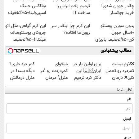
چقدر جوون شدی!
ترمیم زخم ایرانی را
بوتاکس جلبک
خرید جوانساز
ساخت!!!
اسپیرولینا50%تخفیف
اسپیرولینا با تخفیف
بدون سوزن پوستتو
این کرم چرا اینقدر سر
این کرم گیاهی،مثل اتو
ویژه
10سال جوون
زبون‌ها افتاده؟
چروکای پوستتوصاف
کن50%تخفیف پاییزی
میکنه!50%تخفیف
مطالب پیشنهادی
❌لازم نیست
برای اولین بار در
میخوای
کمر درد داری؟
کمردرد رو تحمل
ایران🇮🇷 این
کمردردت رو "در
دیگه بسه! در
کنی❌ درمان
دکتر کرم ترمیم
منزل" درمان
منزل درمانش
بدون جراحی و
کننده 23 روزه
کنی؟ (◂فیلم +
کن
نظر شما
قرص
ساخت!
◂پرسش‌نامه)
(◀پرسش‌نامه)
(پرسشنامه)
نام
ایمیل
* نظر