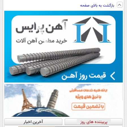
ویزیت
فناوری اروپا،
نصب آسان و
ساخت!!!
بازگشت به بالای صفحه
رایگان+پرداخت
سبک و مقاوم |
پرداخت اقساطی
اقساطی😍
پرداخت قسطی
💳 📍 تهران
پربیننده های روز
آخرین اخبار