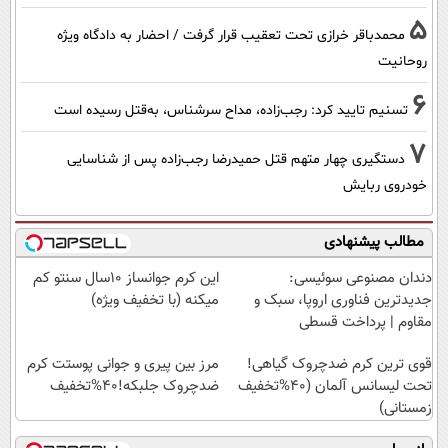
5
محمدباقر خرازی تحت تعقیب قرار گرفت / احضار به دادگاه ویژه
روحانیت
6
تسنیم تایید کرد: رجب‌زاده، مداح سرشناس، به‌قتل رسیده است
7
دستگیری چهار متهم قتل حمیدرضا رجب‌زاده پس از شناسایی
خودروی ربایش
مطالب پیشنهادی
دندان مصنوعی سوئیسی:
این کرم جوانساز 10سال سنتو کم
جدیدترین فناوری اروپا، سبک و
میکنه (با تخفیف ویژه)
مقاوم | پرداخت قسطی
قوی ترین کرم ضدچروک گیاهی!
مرز بین پیری و جوانی پوستت کرم
تحت لیسانس آلمان (40%تخفیف
ضدچروک جلبکه!40%تخفیف
زمستانی)