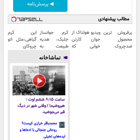
◀ پرسش‌نامه
مطالب پیشنهادی
پرفروش ترین
ویدیو هولناک از
کرم جوانساز
این کرم
محصول
جوان کارتن
جلبک، هدیه
گیاهی،مثل اتو
ضدچروک
خوابی که
طبیعت به
چروکای
آلمانی
میلیاردر شد.
شما(خرید با
پوستتوصاف
تماشاخانه
آموزش رایگان
تخفیف ویژه)
میکنه!50%تخفیف
ساعت ۸:۱۵ ششم اوت ؛
هیروشیما / وقتی شهر در دیگ
قیر می‌جوشید
محمدباقر خرازی کیست؟
روحانی جنجالی با ادعاها و
ایده‌های تخیلی