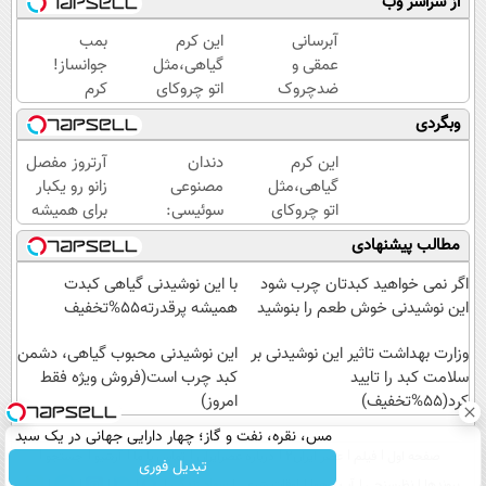
از سراسر وب
آبرسانی
این کرم
بمب
عمقی و
گیاهی،مثل
جوانساز!
ضدچروک
اتو چروکای
کرم
قوی
پوستتوصاف
بوتاکس
وبگردی
گیاهی
میکنه!50%تخفیف
جلبک
بدون
اسپیرولینا50%تخفیف
این کرم
دندان
آرتروز مفصل
عوارض!!
گیاهی،مثل
مصنوعی
زانو رو یکبار
(تخفیف
اتو چروکای
سوئیسی:
برای همیشه
تا امشب)
پوستتوصاف
جدیدترین
درمان کن!
مطالب پیشنهادی
میکنه!50%تخفیف
فناوری
◗پرسش‌نامه◖
اروپا،
اگر نمی خواهید کبدتان چرب شود
با این نوشیدنی گیاهی کبدت
سبک و
این نوشیدنی خوش طعم را بنوشید
همیشه پرقدرته55%تخفیف
مقاوم |
وزارت بهداشت تاثیر این نوشیدنی بر
پرداخت
این نوشیدنی محبوب گیاهی، دشمن
سلامت کبد را تایید
قسطی
کبد چرب است(فروش ویژه فقط
کرد(55%تخفیف)
امروز)
مس، نقره، نفت و گاز؛ چهار دارایی جهانی در یک سبد
صفحه اول
فیلم
عصر ایران۲
درباره عصرایران
تماس با ما
آرشیو
جستجو
تبدیل فوری
پیوندها
نظرسنجی
آب و هوا
اوقات شرعی
سواد زندگی