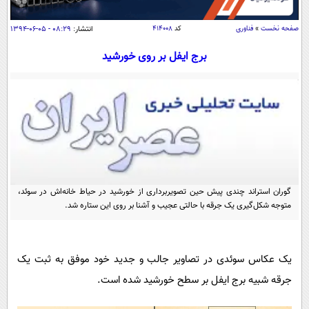
سیاسی
اقتصاد
صفحه نخست
»
فناوری
کد
۴۱۴۰۰۸
انتشار:
۰۸:۲۹ - ۰۵-۰۶-۱۳۹۴
جامعه
اقتصادی
برج ایفل بر روی خورشید
ورزشی
اجتماعی
خودرو
بین الملل
حوادث
فرهنگ و هنر
سیاست خارجی
سلامت
علم و دانش
یک برش دانایی
قرآن
فناوری و It
محیط زیست
گوناگون
گوران استراند چندی پیش حین تصویربرداری از خورشید در حیاط خانه‌اش در سوئد،
علمی
سفر و تفریح
متوجه شکل‌گیری یک جرقه با حالتی عجیب و آشنا بر روی این ستاره شد.
فیلم
سرگرمی
اخبار کریپتو
عصر ایران 2
اقتصاد
باشگاه مغز
یک عکاس سوئدی در تصاویر جالب و جدید خود موفق به ثبت یک
آموزش زبان
خواندنی ها و دیدنی ها
ورزش
مجله تصویری سلاح
جرقه شبیه برج ایفل بر سطح خورشید شده است.
داستان کوتاه
سیاست