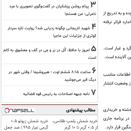
3
پیام روشن پزشکیان در گفت‌و‌گوی تصویری با مرد
ن بوده و به تدریج از
نامرئی: من هستم!
 حد استاندارد فراتر نرفته
4
شهید لاریجانی چگونه ردیابی شد؟ روایت تازه سردار
کوثری از جزئیات این ماجرا
5
تر از ۱۰ میکرون از سال ۱۳۸۷ به دلیل وقوع گرد و غبار است.
امروز با حافظ: گُل در بَر و مِی در کَف و معشوق به کام
است
6
ساعت ۸:۱۵ ششم اوت ؛ هیروشیما / وقتی شهر در
 اطلاعات مناسب
دیگ قیر می‌جوشید
از وضعیت انتشار
7
نامه جبهه اصلاحات به رئیس قوه قضائیه
ه گیری ذرات کمتر از ۲.۵ میکرون در سال گذشته و خریداری
مطالب پیشنهادی
 همچنین در برنامه جاری
خرید شمش پلمپ طلاسی،
خرید شمش زیوتو ۰.۵
ین قرار دارد.
از ۰.۵ گرم تا ۱۰ گرم
گرمی عیار ۹۹۵ | ضد جعل