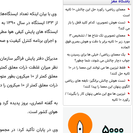
باشگاه مغز
معمای ریاضی؛ رکورد حل این چالش 10 ثانیه
است
تست هوش تصویری: کدام کلید قفل را باز
می کند؟
ایستگاه های پایش کیفی هوا مطر
معمای تصویری تک شاخ ها / تشخیص 3
و اجرای برنامه کنترل کیفیت و ص
مورد زیر 10 ثانیه برابر با دقت و هوش بصری فوق
العاده
یک معمای ریاضی/ خیلی ها برای رسیدن به
جواب دچار چالش می شوند، شما چطور؟
فقط تیزبین ها می توانند این معما را در 10
ثانیه حل کنند!
تست هوش چالش برانگیز: نابغه های ریاضی
ذرات معلق کمتر از ۱۰ میکرون را داشته و غلظت سالیانه این آلاینده در این شهر بین ۳۰ تا ۵۰ برابر حد مجاز متغیر بوده است.
الگوی پنهان این معما را پیدا کنند!
تیزبین ها مچ این ماهی پنهان کار را بگیرند! /
رکورد 10 ثانیه
هوای کشور است.
وی در پایان تأکید کرد: در مجم