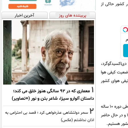
 پایش کیفی هوا در کشور حاکی از
پربیننده های روز
آخرین اخبار
ک (منواکسیدکربن، دی‌اکسیدگوگرد،
 معلق با قطر کمتر از ۵/۲ میکرون) در بیان وضعیت کیفی هوا
آلاینده مهم و شاخص در ۱۸۶ ایستگاه پایش کیفی هوای کشور
1
معماری که در 92 سالگی هنوز خلق می کند؛
داستان آلوارو سیزا، شاعر بتن و نور (+تصاویر)
مدیرکل دفتر پایش فراگیر سازمان محیط زیست تصریح کرد: بررسی غلظت آلاینده منواکسیدکربن در شهر تهران طی دوره ۱۰ ساله
2
سحر دولتشاهی عذرخواهی کرد ؛ قصد بی احترامی به
گذشته، روندی کاهشی را نشان می‌دهد که از دلایل اصلی این روند استقرار استانداردهای (یورو ۱ و ۲) تا سال ۱۳۹۲ و در حال حاضر
اذان نداشتم (عکس)