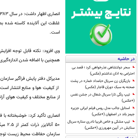
است.
در حاشیه
همچنین با اضافه شدن اندازه‌گیری ذرات معلق زیر ۲.۵ میکرون شاخص غالب از نیمه سال
سحر دولتشاهی عذرخواهی کرد ؛ قصد بی
احترامی به اذان نداشتم (عکس)
مدیرکل دفتر پایش فراگیر سازمان
بازیگران زن سریال «بامداد خمار» در پشت
صحنه به سبک دوران قاجار (عکس)
از کیفیت هوا و منابع انتشار است
تیپ رنگی تارا سریال شغال در جشن نفس
از منابع مختلف و کیفیت هوای آزا
(+عکس)
استایل جالب مدل روس فیلم ایرانی جزیره
جیمز باند در اصفهان (+عکس)
تیپ مشکی و خاص فریبا نادری ستاره سریال
ستایش در آیین مهرورزی (+عکس)
سازمان حفاظت محیط زیست توجه به