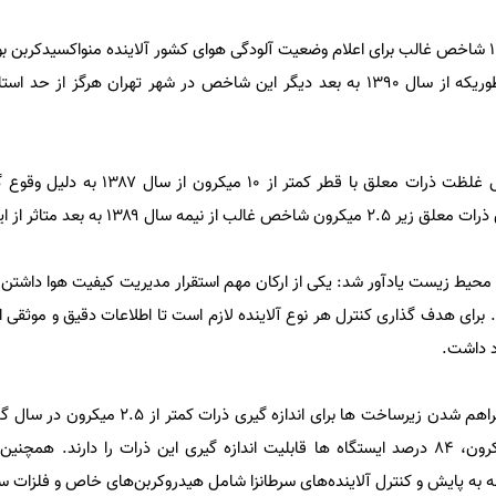
انصاری اظهار داشت: در سال ۱۳۸۳ شاخص غالب برای اعلام وضعیت آلودگی هوای کشور آلاینده منواکسیدکرب
غلظت این آلاینده کاسته شده بطوریکه از سال ۱۳۹۰ به بعد دیگر این شاخص در شهر تهران هرگز از
وی افزود: نکته قابل توجه افزایش غلظت ذرات معلق با قطر کم
 ۱۳۸۹ به بعد متاثر از این آلاینده است.
 محیط زیست یادآور شد: یکی از ارکان مهم استقرار مدیریت کیفیت هوا داشتن
. برای هدف گذاری کنترل هر نوع آلاینده لازم است تا اطلاعات دقیق و موثقی 
د داشت.
انصاری تأکید کرد: خوشبختانه با فراهم شدن زیرساخت ها برای انداز
۵۰ آنالایزر ذرات کمتر از ۲.۵ میکرون، ۸۴ درصد ایستگاه ها قابلیت اندازه گیری این ذرات را دارند.
 پایش و کنترل آلاینده‌های سرطانزا شامل هیدروکربن‌های خاص و فلزات سنگ