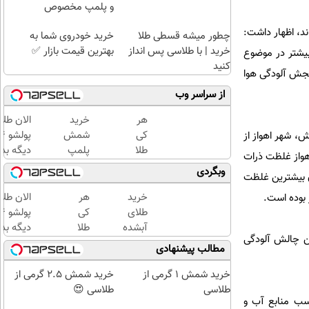
و پلمپ مخصوص
وسط سالیانه ۳۳.۳ درصد برخوردار بوده اند، اظهار داشت:
چطور میشه قسطی طلا
خرید خودروی شما به
خرید | با طلاسی پس انداز
بهترین قیمت بازار ✅
رشد کمی آنچه بیشتر در موضوع
کنید
جش آلودگی هوا
از سراسر وب
هر
خرید
الان طلا
کی
شمش
داده های ۱۰ ساله ایستگاه های پایش، شهر اهواز از
طلا
پلمپ
دیگه بده
ه شهر اهواز غلظت ذرات
داره،
طلاسی،
سرمایه‌گ
وبگردی
اهواز، اصفهان بیشترین غلظت
غم
از ۰.۵
طلا با ا
نداره!
گرم تا
بی‌بهره
خرید
هر
الان طلا
😊💎
۱۰ گرم
طلای
کی
(خرید
آبشده
طلا
دیگه بده
در سال ۱۳۸۸ بعنوان یکی از مهمترین چالش آلودگی
طلا با
حتی با
داره،
سرمایه‌گ
مطالب پیشنهادی
چند
۱۰۰هزارتومان
غم
طلا با ا
کلیک)
نداره!
بی‌بهره
خرید شمش 1 گرمی از
خرید شمش 2.5 گرمی از
😊💎
طلاسی
طلاسی 😍
اسب منابع آب و
(خرید