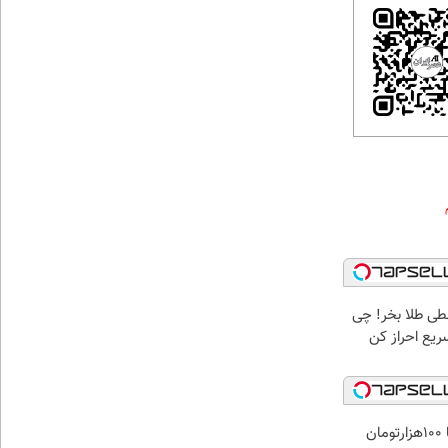
سطی طلا بخر! چی
سریع احراز کن
ن