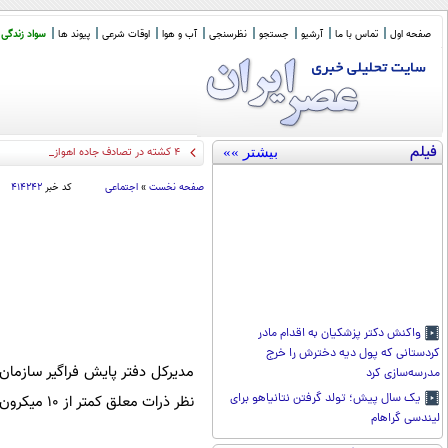
صفحه اول
تماس با ما
آرشیو
جستجو
نظرسنجی
آب و هوا
اوقات شرعی
پیوند ها
سواد زندگی
فیلم
بیشتر »»
۴ کشته در تصادف جاده اهواز خرمشهر
صفحه نخست
»
اجتماعی
کد خبر
۴۱۴۲۴۲
واکنش دکتر پزشکیان به اقدام مادر
کردستانی که پول دیه دخترش را خرج
مدرسه‌سازی کرد
یک سال پیش؛ تولد گرفتن نتانیاهو برای
نظر ذرات معلق کمتر از ۱۰ میکرون، به ترتیب آلوده‌ترین کلانشهر های کشور هستند.
لیندسی گراهام