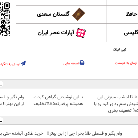
 حافظ
گلستان سعدی
گلیسی
آپارات عصر ایران
کپی لینک
ارسال به دوستان
نسخه چاپی
ارسال به تلگرام
ط تا امشب میتونی این
با این نوشیدنی گیاهی کبدت
وام بگیر و ق
شیدنی سم زدای کبد رو با
همیشه پرقدرته55%تخفیف
از این بهتر!! 
بخری
وام بگیر و قسطی طلا بخر! چی از این بهتر!!
خرید طلای آبشده حتی با ۱۰۰هزارتوما