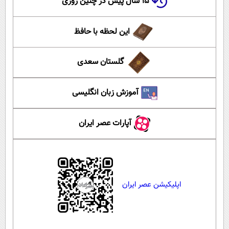
۱۵ سال پیش در چنین روزی
این لحظه با حافظ
گلستان سعدی
آموزش زبان انگلیسی
آپارات عصر ایران
اپلیکیشن عصر ایران