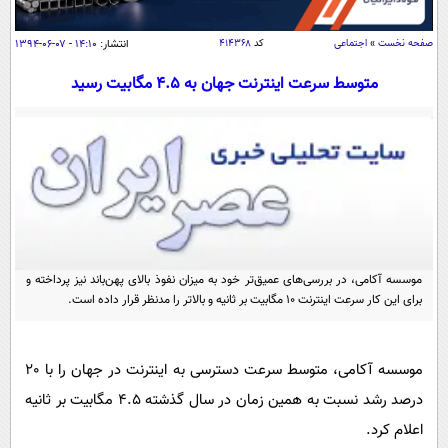
سیاسی
اقتصاد
صفحه نخست
»
اجتماعی
کد
۴۱۴۳۶۸
انتشار:
۱۴:۱۰ - ۰۷-۰۶-۱۳۹۴
جامعه
اقتصادی
متوسط سرعت اینترنت جهان به 4.5 مگابیت رسید
ورزشی
اجتماعی
خودرو
بین الملل
حوادث
فرهنگ و هنر
سیاست خارجی
سلامت
علم و دانش
یک برش دانایی
قرآن
فناوری و It
محیط زیست
گوناگون
موسسه آکامی، در بررسی‌های عمیق‌تر خود به میزان نفوذ بالای پهن‌باند نیز پرداخته و
علمی
سفر و تفریح
برای این کار سرعت اینترنت 10 مگابیت بر ثانیه و بالاتر را مدنظر قرار داده است.
فیلم
سرگرمی
اخبار کریپتو
عصر ایران 2
اقتصاد
باشگاه مغز
موسسه آکامی، متوسط سرعت دسترسی به اینترنت در جهان را با 20
آموزش زبان
خواندنی ها و دیدنی ها
ورزش
مجله تصویری سلاح
درصد رشد نسبت به همین زمان در سال گذشته 4.5 مگابیت بر ثانیه
داستان کوتاه
سیاست
اعلام کرد.