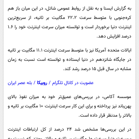
پیامک
سرگرمی
به گزارش ایسنا و به نقل از روابط عمومی شاتل، در این میان باز هم
روانشناسی
فناوری
کره‌جنوبی با متوسط سرعت 22.2 مگابیت بر ثانیه، از سریع‌ترین
آشپزی
گوناگون
اینترنت دنیا برخوردار است و توانسته میزان سرعت اینترنت خود را 1.6
درصد افزایش دهد.
دانلود
حوادث
محیط زیست
ایالات متحده آمریکا نیز با متوسط سرعت اینترنت 11.1 مگابیت بر ثانیه
در جایگاه شانزدهم در دنیا ایستاده و توانسته است نسبت به زمان
سلامت
مشابه در سال قبل 15 درصد رشد کند.
فرهنگی
عضویت در کانال تلگرام
/
روبیکا
/
بله عصر ایران
بین الملل
اجتماعی
موسسه آکامی، در بررسی‌های عمیق‌تر خود به میزان نفوذ بالای
پهن‌باند نیز پرداخته و برای این کار سرعت اینترنت 10 مگابیت بر ثانیه و
حیات وحش
بالاتر را مدنظر قرار داده است.
سیاست خارجی
در این بررسی‌ها مشخص شد 24 درصد از کل ارتباطات اینترنت
پرسرعت دنیا سرعت 10 مگابیت بر ثانیه و بالاتر بودند که نسبت به