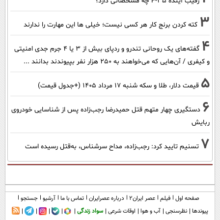
رقیب آینده F-35 چه مشخصاتی دارد؟
3
کته کردن برنج کار هر کسی نیست؛ خیلی ها این مهارت را ندارند
4
گفته‌های یک روحانی تندرو و ردپای بیش از ۳ یا ۴ جرم جدی امنیتی
و کیفری / آن‌هایی که می‌خواهند به ۲۵۰ هزار نفر بپیوندند بدانند ...
5
قیمت دلار، طلا و سکه شنبه ۱۷ مرداد ۱۴۰۵ (+جدول قیمت)
6
دستگیری چهار متهم قتل حمیدرضا رجب‌زاده پس از شناسایی خودروی
ربایش
7
تسنیم تایید کرد: رجب‌زاده، مداح سرشناس، به‌قتل رسیده است
صفحه اول
فیلم
عصر ایران۲
درباره عصرایران
تماس با ما
آرشیو
جستجو
پیوندها
نظرسنجی
آب و هوا
اوقات شرعی
سواد زندگی