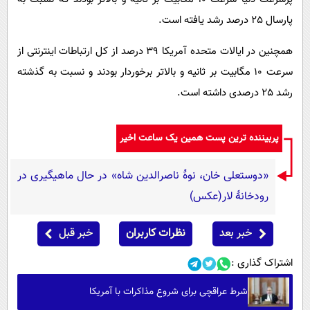
پارسال 25 درصد رشد یافته است.
همچنین در ایالات متحده آمریکا 39 درصد از کل ارتباطات اینترنتی از
سرعت 10 مگابیت بر ثانیه و بالاتر برخوردار بودند و نسبت به گذشته
رشد 25 درصدی داشته است.
پربیننده ترین پست همین یک ساعت اخیر
«دوستعلی خان، نوۀ ناصرالدین شاه» در حال ماهیگیری در
رودخانۀ لار(عکس)
خبر بعد
نظرات کاربران
خبر قبل
اشتراک گذاری :
شرط عراقچی برای شروع مذاکرات با آمریکا