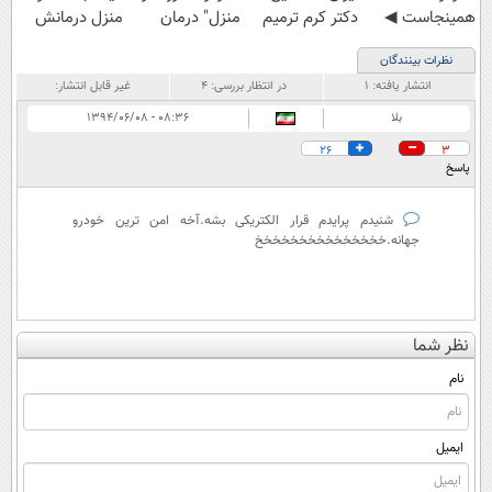
همینجاست ◀
دکتر کرم ترمیم
منزل" درمان
منزل درمانش
فقط کافیه فرم
کننده 23 روزه
کنی؟ (◂فیلم +
کن
نظرات بینندگان
رو پر کنی!
ساخت!
◂پرسش‌نامه)
(◀پرسش‌نامه)
انتشار یافته:
۱
در انتظار بررسی:
۴
غیر قابل انتشار:
بلا
۰۸:۳۶ - ۱۳۹۴/۰۶/۰۸
26
3
پاسخ
شنیدم پرایدم قرار الکتریکی بشه.آخه امن ترین خودرو
جهانه.خخخخخخخخخخخخخخخ
نظر شما
نام
ایمیل