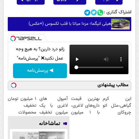
اشتراک گذاری :
هیلی انیگما؛ مزدا میاتا با قلب لکسوس (+عکس)
زانو درد دارین؟ به هیچ وجه
عمل نکنید❌ "پرسش‌نامه"
◀ پرسش‌نامه
مطالب پیشنهادی
این کرم
بهترین قیمت
آمپول های
۱ میلیون تومان
گیاهی،مثل اتو
داروهای لاغری،
لاغری با یک
تخفیف
چروکای
با ۱ میلیون
میلیون تخفیف
محصولات
پوستتوصاف
تخفیف و ارسال
| ارسال از
لاغری؛ یک قدم
تماشاخانه
میکنه!50%تخفیف
از داروخانه‌
داروخانه های
نزدیک‌تر به
معتبر
شروع کاهش