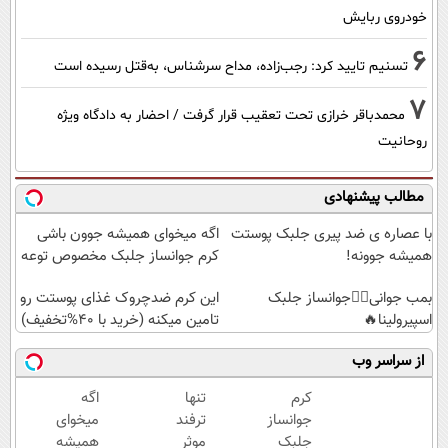
خودروی ربایش
6
تسنیم تایید کرد: رجب‌زاده، مداح سرشناس، به‌قتل رسیده است
7
محمدباقر خرازی تحت تعقیب قرار گرفت / احضار به دادگاه ویژه
روحانیت
مطالب پیشنهادی
با عصاره ی ضد پیری جلبک پوستت
اگه میخوای همیشه جوون باشی
همیشه جوونه!
کرم جوانساز جلبک مخصوص توعه
بمب جوانی👈🏻جوانساز جلبک
این کرم ضدچروک غذای پوستت رو
اسپیرولینا🔥
تامین میکنه (خرید با 40%تخفیف)
از سراسر وب
کرم
تنها
اگه
جوانساز
ترفند
میخوای
جلبک
موثر
همیشه