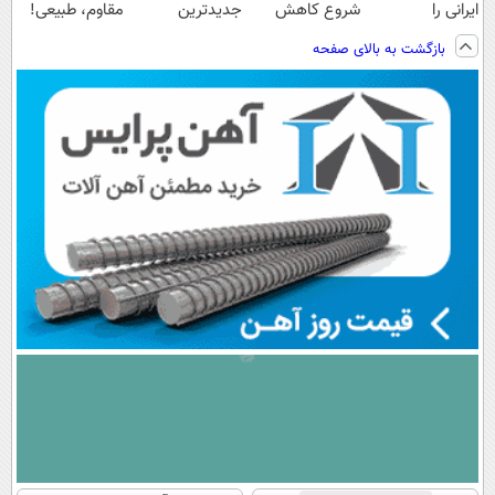
ایرانی را
شروع کاهش
جدیدترین
مقاوم، طبیعی!
ساخت!!!
وزن، ارسال از
فناوری اروپا،
ویزیت
بازگشت به بالای صفحه
داروخانه های
سبک و مقاوم |
رایگان+پرداخت
نزدیکت!
پرداخت قسطی
اقساطی😍