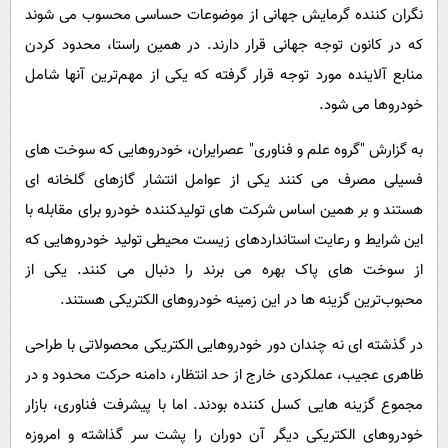
پیامک
سرگرمی
نگران کننده گرمایش جهانی از موضوعات حساسی محسوب می شوند
که در کانون توجه جهانی قرار دارند. در همین راستا، محدود کردن
روانشناسی
فناوری
منابع آلاینده مورد توجه قرار گرفته که یکی از مهم‌ترین آنها شامل
آشپزی
گوناگون
خودروها می شود.
دانلود
حوادث
به گزارش "گروه علم و فناوری" عصرایران، خودروهایی که سوخت های
محیط زیست
فسیلی مصرف می کنند یکی از عوامل انتشار گازهای گلخانه ای
سلامت
هستند و بر همین اساس شرکت های تولیدکننده خودرو برای مقابله با
فرهنگی
این شرایط و رعایت استانداردهای زیست محیطی تولید خودروهایی که
از سوخت های پاک بهره می برند را دنبال می کنند. یکی از
بین الملل
محبوب‌ترین گزینه ها در این زمینه خودروهای الکتریکی هستند.
اجتماعی
حیات وحش
در گذشته ای نه چندان دور خودروهایی الکتریکی محصولاتی با طراحی
ظاهری عجیب، عملکردی خارج از حد انتظار، دامنه حرکت محدود و در
سیاست خارجی
مجموع گزینه هایی کسل کننده بودند. اما با پیشرفت فناوری، بازار
خودروهای الکتریکی دیگر آن دوران را پشت سر گذاشته و امروزه