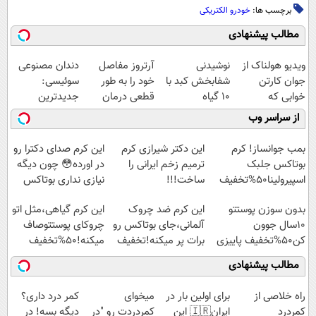
برچسب ها:
خودرو الکتریکی
مطالب پیشنهادی
ویدیو هولناک از
نوشیدنی
آرتروز مفاصل
دندان مصنوعی
جوان کارتن
شفابخش کبد با
خود را به طور
سوئیسی:
خوابی که
10 گیاه
قطعی درمان
جدیدترین
میلیاردر شد.
موثر(تخفیف تا
کنید!
فناوری اروپا،
از سراسر وب
آموزش رایگان
امشب)
◗پرسش‌نامه◖
سبک و مقاوم |
پرداخت قسطی
بمب جوانساز! کرم
این دکتر شیرازی کرم
این کرم صدای دکترا رو
بوتاکس جلبک
ترمیم زخم ایرانی را
در اورده😳 چون دیگه
اسپیرولینا50%تخفیف
ساخت!!!
نیازی نداری بوتاکس
کنی!!!
بدون سوزن پوستتو
این کرم ضد چروک
این کرم گیاهی،مثل اتو
10سال جوون
آلمانی،جای بوتاکس رو
چروکای پوستتوصاف
کن50%تخفیف پاییزی
برات پر میکنه!تخفیف
میکنه!50%تخفیف
تا امشب
مطالب پیشنهادی
‌راه خلاصی از
برای اولین بار در
میخوای
کمر درد داری؟
کمردرد
ایران🇮🇷 این
کمردردت رو "در
دیگه بسه! در