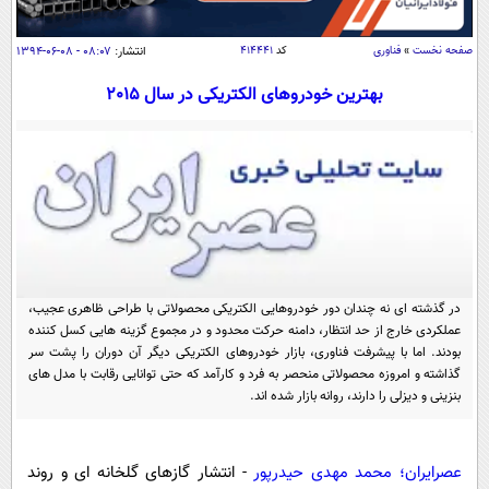
سیاسی
اقتصاد
صفحه نخست
»
فناوری
کد
۴۱۴۴۴۱
انتشار:
۰۸:۰۷ - ۰۸-۰۶-۱۳۹۴
جامعه
اقتصادی
بهترین خودروهای الکتریکی در سال 2015
ورزشی
اجتماعی
خودرو
بین الملل
حوادث
فرهنگ و هنر
سیاست خارجی
سلامت
علم و دانش
یک برش دانایی
قرآن
فناوری و It
محیط زیست
گوناگون
علمی
در گذشته ای نه چندان دور خودروهایی الکتریکی محصولاتی با طراحی ظاهری عجیب،
سفر و تفریح
عملکردی خارج از حد انتظار، دامنه حرکت محدود و در مجموع گزینه هایی کسل کننده
فیلم
سرگرمی
اخبار کریپتو
بودند. اما با پیشرفت فناوری، بازار خودروهای الکتریکی دیگر آن دوران را پشت سر
گذاشته و امروزه محصولاتی منحصر به فرد و کارآمد که حتی توانایی رقابت با مدل های
عصر ایران 2
اقتصاد
باشگاه مغز
بنزینی و دیزلی را دارند، روانه بازار شده اند.
آموزش زبان
خواندنی ها و دیدنی ها
ورزش
مجله تصویری سلاح
داستان کوتاه
سیاست
عصرایران؛ محمد مهدی حیدرپور
- انتشار گازهای گلخانه ای و روند