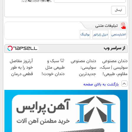
اعتبارسنجی
دیزل ژنراتور
بوکینگ
از سراسر وب
دندان مصنوعی
دندان مصنوعی
🦷 سبک و
آرتروز مفاصل
سوئیسی | سبک،
سوئیسی:
طبیعی مثل
خود را به طور
مقاوم، طبیعی!
جدیدترین
دندان خودت!
قطعی درمان
ویزیت
فناوری اروپا،
نصب آسان و
کنید!
بازگشت به بالای صفحه
رایگان+پرداخت
سبک و مقاوم |
پرداخت اقساطی
◗پرسش‌نامه◖
اقساطی😍
پرداخت قسطی
💳 📍 تهران