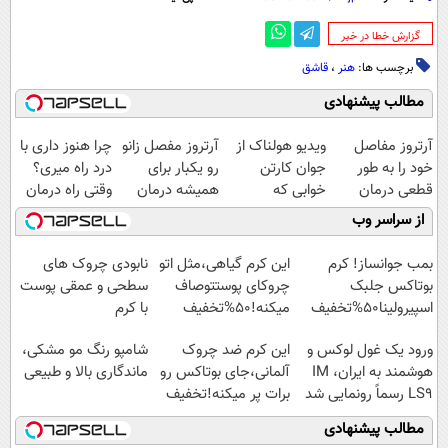
‌گزارش خطا در خبر
برچسب ها:
هنر
،
قاشق
مطالب پیشنهادی
آرتروز مفاصل
ویدیو هولناک از
آرتروز مفصل زانو
چرا هنوز داری با
خود را به طور
جوان کارتن
رو یکبار برای
درد راه میری؟
قطعی درمان
خوابی که
همیشه درمان
وقتی راه درمان
کنید!
میلیاردر شد.
کن!
جلو پاته!
از سراسر وب
◗پرسش‌نامه◖
آموزش رایگان
◗پرسش‌نامه◖
بمب جوانساز! کرم
این کرم گیاهی،مثل اتو
نابودی چروک های
بوتاکس جلبک
چروکای پوستتوصاف
سطحی و عمقی پوست
اسپیرولینا50%تخفیف
میکنه!50%تخفیف
با کرم
آلمانی(45%تخفیف)
ورود یک غول لوکس و
این کرم ضد چروک
شامپو رنگ مو مشکی،
هوشمند به ایران، IM
آلمانی،جای بوتاکس رو
ماندگاری بالا و طبیعی
LS9 رسماً رونمایی شد
برات پر میکنه!تخفیف
تا امشب
مطالب پیشنهادی