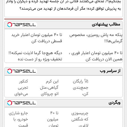
بجنگیم؟/ عده‌ای می‌گفتند فلانی در آن جلسه تهدید کرده و دیگران را وادار
به پذیرش توافق کرده؛ مگر آن فرماندهان از تهدید من می‌ترسند؟
مطالب پیشنهادی
پنکه مه پاش رومیزی، مخصوص
تا ۴۰ میلیون تومان اعتبار خرید
گرمایی‌ها!!
قسطی دریافت کن
تا 40 میلیون تومان اعتبار فوری ،
دیگه هیچ‌جا گرما اذیتت نمیکنه!!
همین الان دریافت کن
تخفیف ویژه رو از دست نده
از سراسر وب
🚀 رایگان
این کرم
کنکور
جمع‌بندی
گیاهی،مثل
تجربی
کن،
اتو چروکای
می‌خوای
حرفه‌ای
پوستتوصاف
یا
وبگردی
نتیجه
میکنه!50%تخفیف
پزشکی؟
بگیر و
با ماز
چربیسوزی
تا ۴۰
جارو شارژی
رتبه برتر
رتبه 1
که شگفتی
میلیون
خودرو، با
شو!
شو
لاغری
تومان
قیمت