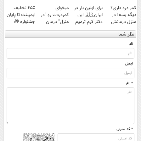
کمر درد داری؟
برای اولین بار در
میخوای
۲۵٪ تخفیف
دیگه بسه! در
ایران🇮🇷 این
کمردردت رو "در
ایمپلنت تا پایان
منزل درمانش
دکتر کرم ترمیم
منزل" درمان
جشنواره 🎁
کن
کننده 23 روزه
کنی؟ (◂فیلم +
نظر شما
(◀پرسش‌نامه)
ساخت!
◂پرسش‌نامه)
نام
ایمیل
* نظر
* کد امنیتی