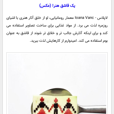
سیاسی
یک قاشق هنر! (عکس)
اقتصاد
لاپلاس - Ioana Vanc معمار رومانیایی، او از خلق آثار هنری با اشیای
جامعه
اقتصادی
روزمره لذت می برد. از مواد غذایی برای ساخت تصاویر استفاده می
ورزشی
اجتماعی
خودرو
کند و برای اینکه آثارش جالب تر و خلاق تر شوند از قاشق به عنوان
بین الملل
حوادث
بوم استفاده می کند. امیدوارم از کارهایش لذت ببرید.
فرهنگ و هنر
سیاست خارجی
سلامت
علم و دانش
یک برش دانایی
قرآن
فناوری و It
محیط زیست
گوناگون
علمی
سفر و تفریح
فیلم
سرگرمی
اخبار کریپتو
عصر ایران 2
اقتصاد
باشگاه مغز
آموزش زبان
خواندنی ها و دیدنی ها
ورزش
مجله تصویری سلاح
داستان کوتاه
سیاست