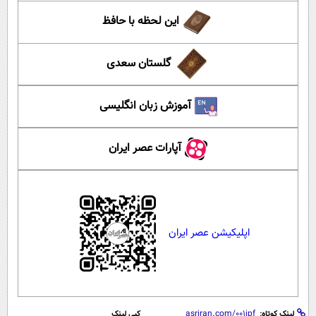
این لحظه با حافظ
گلستان سعدی
آموزش زبان انگلیسی
آپارات عصر ایران
اپلیکیشن عصر ایران
لینک کوتاه:
کپی لینک