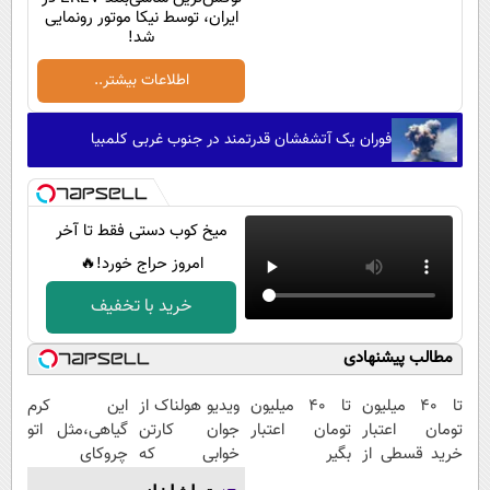
ایران، توسط نیکا موتور رونمایی
شد!
اطلاعات بیشتر..
فوران یک آتشفشان قدرتمند در جنوب غربی کلمبیا
میخ کوب دستی فقط تا آخر
امروز حراج خورد!🔥
خرید با تخفیف
مطالب پیشنهادی
تا ۴۰ میلیون
تا ۴۰ میلیون
ویدیو هولناک از
این کرم
تومان اعتبار
تومان اعتبار
جوان کارتن
گیاهی،مثل اتو
خرید قسطی از
بگیر
خوابی که
چروکای
دیجی پی
میلیاردر شد.
پوستتوصاف