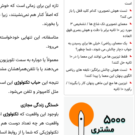
است
تازه این برای زمانی است که خوش‌
تست هوش تصویری: کدام کلید قفل را باز
که اصلاً کنار هم نمی‌نشینند، زیر
می کند؟
را بخورند.
معمای تصویری تک شاخ ها / تشخیص 3
مورد زیر 10 ثانیه برابر با دقت و هوش بصری فوق
العاده
متاسفانه، این تنهایی خودخواسته
یک معمای ریاضی/ خیلی ها برای رسیدن به
می‌رود.
جواب دچار چالش می شوند، شما چطور؟
فقط تیزبین ها می توانند این معما را در 10
معمولاً یا دوباره به سمت تلویزیو
ثانیه حل کنند!
می‌دهند یا با تلفن‌همراهشان مش
تست هوش چالش برانگیز: نابغه های ریاضی
الگوی پنهان این معما را پیدا کنند!
نتیجه این
حباب تکنولوژی
این است 
تیزبین ها مچ این ماهی پنهان کار را بگیرند! /
رکورد 10 ثانیه
مثل کامپیوتر و تلفن می‌شود.
خستگی زندگی مجازی
باوجود این واقعیت که
تکنولوژی
ام
واقعیت هر چه تعداد دوست هم که
تکنولوژیکی که شما را از روابط انس