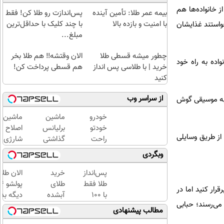
 خانواده‌ها هم
بیمه عمر طلا: تأمین آینده
پس‌اندازت رو طلا کن! فقط
با امنیت و بازده بالا
با چند کلیک با حداقل‌ترین
خواستند غذایشان
مبلغ...
چطور میشه قسطی طلا
الان وقتشه‼️ هم طلا بخر
اده به راه خود
خرید | با طلاسی پس انداز
هم قسطی پرداخت کن!
کنید
از سراسر وب
، به موسیقی گوش
خودرو
ماشین
ماشین
خودتو
برلیانس
اصلاح
 از طریق وسایلی
راحت
گذاشتی
شارژی
و سریع
برای
(قیمت
وبگردی
بفروش
فروش؟
باورنکرد
با خیال
تا امشب
پس‌انداز
خرید
الان طلا
راحت
طلا فقط
طلای
رار کنید اما در
بفروش
با ۱۰۰
آبشده
دیگه بده
می‌رسند؛ حبابی
هزارتومان
حتی با
سرمایه‌گ
مطالب پیشنهادی
(امن و
۱۰۰هزارتومان
طلا با ا