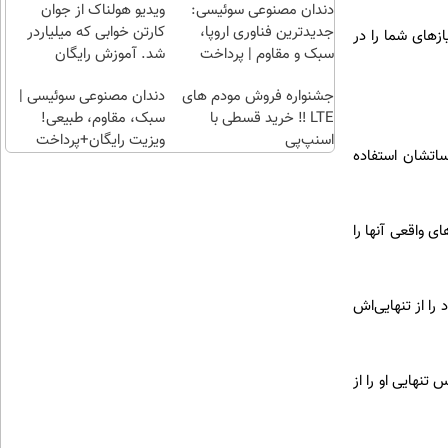
راحت)
بی‌بهره
دندان مصنوعی سوئیسی:
ویدیو هولناک از جوان
جدیدترین فناوری اروپا،
کارتن خوابی که میلیاردر
ازهای شما را در
سبک و مقاوم | پرداخت
شد. آموزش رایگان
قسطی
جشنواره فروش مودم های
دندان مصنوعی سوئیسی |
LTE ‼️ خرید قسطی با
سبک، مقاوم، طبیعی!
اسنپ‌پی
ویزیت رایگان+پرداخت
اتشان استفاده
اقساطی😍
 واقعی آنها را
ا از تنهایی‌اش
نهایی او را از