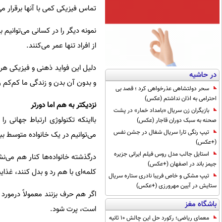
تماس فیزیکی کمی با آنها برقرار می
نمونه دیگر را در کسانی می‌توانیم ب
از افراد تنها عمر می‌کنند.
دلیل این فواید ذهنی و فیزیکی ه
در حاشیه
و بدون آن بدن و زندگی ما کم‌کم رو
سحر دولتشاهی عذرخواهی کرد ؛ قصد بی
احترامی به اذان نداشتم (عکس)
نزدیکتر به هم اما دورتر
بازیگران زن سریال «بامداد خمار» در پشت
بااینکه تکنولوژی ارتباط جهانی 
صحنه به سبک دوران قاجار (عکس)
تیپ رنگی تارا سریال شغال در جشن نفس
می‌توانیم در یک خانواده متوسط ببی
(+عکس)
استایل جالب مدل روس فیلم ایرانی جزیره
درگذشته خانواده‌ها کنار هم می‌نش
جیمز باند در اصفهان (+عکس)
کلمه‌ای با هم رد و بدل کنند، غذای
تیپ مشکی و خاص فریبا نادری ستاره سریال
ستایش در آیین مهرورزی (+عکس)
اگر هم حرف بزنند معمولاً درمو
باشگاه مغز
است، پرت شود.
معمای ریاضی؛ رکورد حل این چالش 10 ثانیه