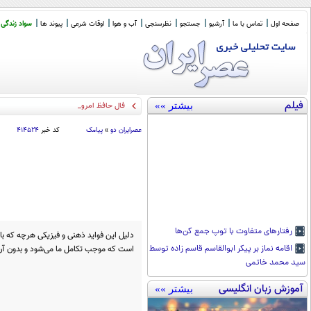
صفحه اول
تماس با ما
آرشیو
جستجو
نظرسنجی
آب و هوا
اوقات شرعی
پیوند ها
سواد زندگی
فیلم
بیشتر »»
فال حافظ امروز : یک غزل ناب و یک
_
عصرايران دو
»
پیامک
کد خبر
۴۱۴۵۲۴
رفتار‌های متفاوت با توپ جمع کن‌ها
دلیل این فواید ذهنی و فیزیکی هرچه که ب
است که موجب تکامل ما می‌شود و بدون آن ب
اقامه نماز بر پیکر ابوالقاسم قاسم زاده توسط
سید محمد خاتمی
آموزش زبان انگلیسی
بیشتر »»