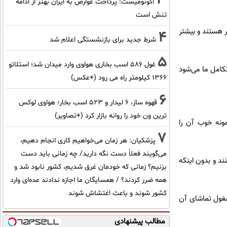
اکونومیست: پرداخت عوارض به ایران بهتر از ادامه
تنش است
تر هستند و بیشتر
4
شرط جدید برای بازنشستگی اعلام شد
5
غول 586 اسب بخاری هواوی وارد میدان شد؛ استلاتو
امل ما می‌شود
1366 کیلومتر راه می رود (+عکس)
6
قهوه ساز، 6 لیدار و 523 اسب بخار؛ هواوی لوکس
ترین ون خود را روانه بازار کرد (+تصاویر)
ونه خوب آن را
7
پزشکیان: هر زمان می‌خواهیم کاری انجام دهیم،
می‌گویند فعلاً دست نگه دارید/ چه زمانی باید دست
ند و بدون اینکه
بزنیم؟ زمانی که خودمان غرق شدیم، کشور نابود شد و
همه ضرر کردند؟ / همسایگان ما اجازه ندادند عده‌ای وارد
کشور شوند و باعث اغتشاش شوند
غول تماشای آن
مطالب پیشنهادی