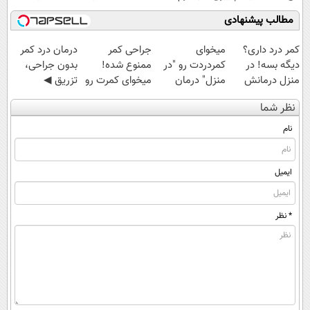
آلمانی(45%تخفیف)
مطالب پیشنهادی
کمر درد داری؟
میخوای
جراحی کمر
درمان درد کمر
دیگه بسه! در
کمردردت رو "در
ممنوع شده!
بدون جراحی،
منزل درمانش
منزل" درمان
میخوای کمرت رو
تزریق ◀
کن
کنی؟ (◂فیلم +
در منزل درمان
پرسش‌نامه رو پر
نظر شما
(◀پرسش‌نامه)
◂پرسش‌نامه)
کنی؟
کن ▶
((پرسش‌نامه))
نام
ایمیل
* نظر