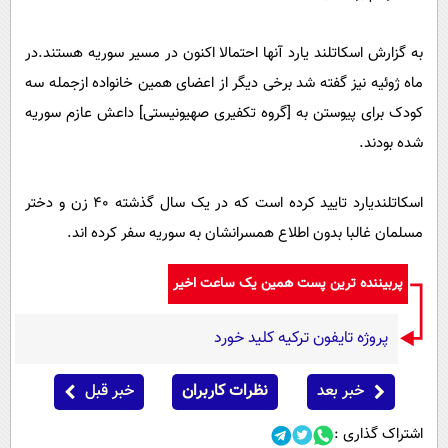
پیامک
سرگرمی
روانشناسی
فناوری
به گزارش اسکاتلند یارد آنها احتمالا اکنون در مسیر سوریه هستند.در
آشپزی
ماه ژوئیه نیز گفته شد برخی دیگر از اعضای همین خانواده ازجمله سه
گوناگون
کودک برای پیوستن به [گروه تکفیری صهیونیستی] داعش عازم سوریه
دانلود
حوادث
شده بودند.
محیط زیست
سلامت
اسکاتلندیارد تایید کرده است که در یک سال گذشته 40 زن و دختر
مسلمان غالبا بدون اطلاع همسرانشان به سوریه سفر کرده اند.
فرهنگی
بین الملل
پربیننده ترین پست همین یک ساعت اخیر
اجتماعی
پروژه تایفون ترکیه کلید خورد
حیات وحش
سیاست خارجی
خبر بعد
نظرات کاربران
خبر قبل
اشتراک گذاری :