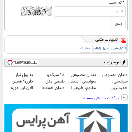
* کد امنیتی
اعتبارسنجی
دیزل ژنراتور
بوکینگ
از سراسر وب
دندان مصنوعی
دندان مصنوعی
🦷 سبک و
به پول نیاز
سوئیسی:
سوئیسی | سبک،
طبیعی مثل
داری؟ همین
جدیدترین
مقاوم، طبیعی!
دندان خودت!
الان این دوره
فناوری اروپا،
ویزیت
نصب آسان و
رایگان رو شرکت
بازگشت به بالای صفحه
سبک و مقاوم |
رایگان+پرداخت
پرداخت اقساطی
کن تا دیر نشده!
پرداخت قسطی
اقساطی😍
💳 📍 تهران