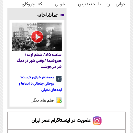
جوانی رو با
جدیدترین
خوابی که
چروکای
جوانساز جلبک
فناوری اروپا،
میلیاردر شد.
پوستتوصاف
تماشاخانه
تجربه کن
سبک و مقاوم |
آموزش رایگان
میکنه!50%تخفیف
پرداخت قسطی
ساعت ۸:۱۵ ششم اوت ؛
هیروشیما / وقتی شهر در دیگ
قیر می‌جوشید
محمدباقر خرازی کیست؟
روحانی جنجالی با ادعاها و
ایده‌های تخیلی
فیلم های دیگر
عضویت در اینستاگرام عصر ایران