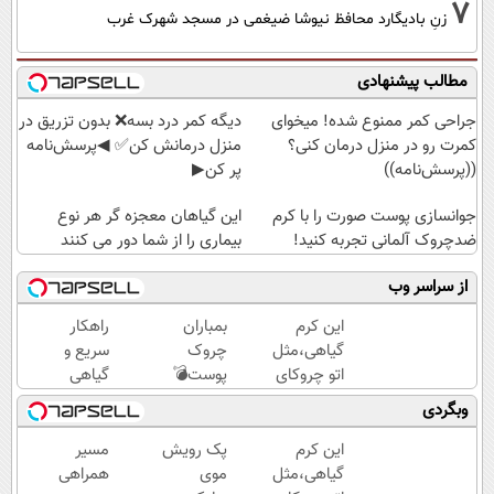
7
زنِ بادیگارد محافظ نیوشا ضیغمی در مسجد شهرک غرب
مطالب پیشنهادی
جراحی کمر ممنوع شده! میخوای
دیگه کمر درد بسه❌ بدون تزریق در
کمرت رو در منزل درمان کنی؟
منزل درمانش کن✅ ◀پرسش‌نامه
((پرسش‌نامه))
پر کن▶
جوانسازی پوست صورت را با کرم
این گیاهان معجزه گر هر نوع
ضدچروک آلمانی تجربه کنید!
بیماری را از شما دور می کنند
از سراسر وب
این کرم
بمباران
راهکار
گیاهی،مثل
چروک
سریع و
اتو چروکای
پوست💣
گیاهی
پوستتوصاف
با
برای
وبگردی
میکنه!50%تخفیف
جوانساز
جلوگیری
جلبک
و درمان
این کرم
پک رویش
مسیر
(تخفیف
پیری
گیاهی،مثل
موی
همراهی