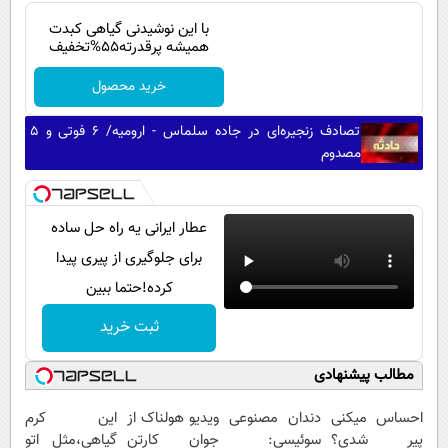
با این نوشیدنی گیاهی کبدت
همیشه پرقدرته55%تخفیف
خرید محصول
تصادف زنجیره‌ای در جاده سلماس - ارومیه/ ۶ فوتی و ۵
مصدوم
عطار ایرانی یه راه حل ساده
برای جلوگیری از پیری پیدا
کرده!حتما ببین
ثبت خرید
مطالب پیشنهادی
احساس میکنی
دندان مصنوعی
ویدیو هولناک از
این کرم
پیر شدی؟
سوئیسی:
جوان کارتن
گیاهی،مثل اتو