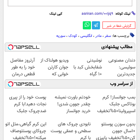
لینک کوتاه:
کپی لینک
‌گزارش خطا در خبر
برچسب ها:
سفر
،
مادر
،
انگلیسی
،
کودک
،
سوریه
مطالب پیشنهادی
دندان مصنوعی
نوشیدنی
ویدیو هولناک از
آرتروز مفاصل
سوئیسی:
شفابخش کبد با
جوان کارتن
خود را به طور
جدیدترین
10 گیاه
خوابی که
قطعی درمان
فناوری اروپا،
موثر(تخفیف تا
میلیاردر شد.
کنید!
از سراسر وب
سبک و مقاوم |
امشب)
آموزش رایگان
◗پرسش‌نامه◖
پرداخت قسطی
بمب جوانساز! کرم
خودتم باورت نمیشه
پوست خود را از پیری
بوتاکس جلبک
چقدر جوون شدی!
نجات دهید!با کرم
اسپیرولینا50%تخفیف
خرید جوانساز
ضدچروک جلبک
اسپیرولینا با تخفیف
بدون سوزن پوستتو
نابودی چروک های
این کرم گیاهی،مثل اتو
ویژه
10سال جوون
سطحی و عمقی پوست
چروکای پوستتوصاف
کن50%تخفیف پاییزی
با کرم
میکنه!50%تخفیف