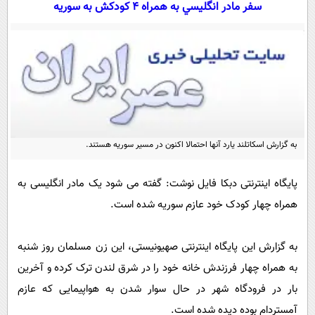
سیاسی
سفر مادر انگليسي به همراه 4 کودکش به سوريه
اقتصاد
جامعه
اقتصادی
ورزشی
اجتماعی
خودرو
بین الملل
حوادث
فرهنگ و هنر
سیاست خارجی
سلامت
به گزارش اسکاتلند یارد آنها احتمالا اکنون در مسیر سوریه هستند.
علم و دانش
یک برش دانایی
قرآن
فناوری و It
محیط زیست
پایگاه اینترنتی دبکا فایل نوشت: گفته می شود یک مادر انگلیسی به
گوناگون
علمی
همراه چهار کودک خود عازم سوریه شده است.
سفر و تفریح
فیلم
سرگرمی
اخبار کریپتو
عصر ایران 2
اقتصاد
به گزارش این پایگاه اینترنتی صهیونیستی، این زن مسلمان روز شنبه
باشگاه مغز
به همراه چهار فرزندش خانه خود را در شرق لندن ترک کرده و آخرین
آموزش زبان
خواندنی ها و دیدنی ها
ورزش
مجله تصویری سلاح
بار در فرودگاه شهر در حال سوار شدن به هواپیمایی که عازم
داستان کوتاه
سیاست
آمستردام بوده دیده شده است.