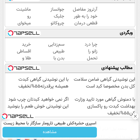
آرتروز مفاصل
جوانساز
ماشینت
خود را به طور
جلبک
رو
قطعی درمان
چروکاتو
میخوای
کنید!
مثل اتو
بفروشی؟
وبگردی
◗پرسش‌نامه◖
صاف
اینجا یک
میکنه
روزه
چرا درد
سم‌زدایی
خرید
😍
برات
زانو را
طبیعی
اقساطی
میفروشه
تحمل
بدن با
طلا و
می‌کنی؟
دمنوشی
گوشی
مطالب پیشنهادی
خیلی
حاوی 10
فقط با
ساده
گیاه موثر
یک برگ
این نوشیدنی گیاهی ضامن سلامت
با این نوشیدنی گیاهی کبدت
درمنزل
۵۵٪
چک
کل بدن مخصوصا کبد است
همیشه پرقدرته55%تخفیف
درمانش
تخفیف
صیادی
کن
با دمنوش گیاهی مورد تایید وزارت
اگر نمی خواهید کبدتان چرب شود
بهداشت کبدت رو پاکسازی
این نوشیدنی خوش طعم را بنوشید
کن55%تخفیف
اسپری حشره‌کش طبیعی تارومار سازگار با محیط زیست
صفحه اول
فیلم
عصر ایران۲
درباره عصرایران
تماس با ما
آرشیو
جستجو
و با محافظت طبیعی
مشاهده
پیوندها
نظرسنجی
آب و هوا
اوقات شرعی
سواد زندگی