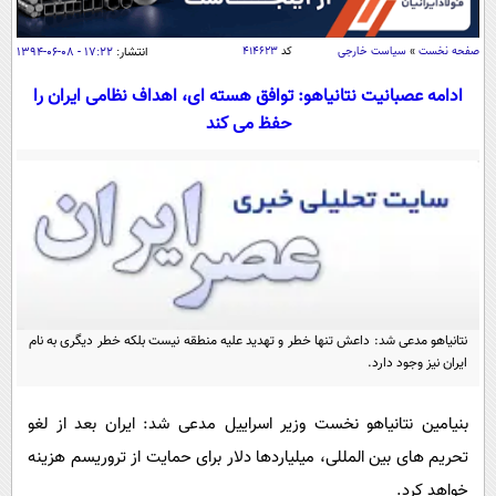
سیاسی
اقتصاد
صفحه نخست
»
سیاست خارجی
کد
۴۱۴۶۲۳
انتشار:
۱۷:۲۲ - ۰۸-۰۶-۱۳۹۴
جامعه
اقتصادی
ادامه عصبانیت نتانیاهو: توافق هسته ای، اهداف نظامی ایران را
ورزشی
حفظ می کند
اجتماعی
خودرو
بین الملل
حوادث
فرهنگ و هنر
سیاست خارجی
سلامت
علم و دانش
یک برش دانایی
قرآن
فناوری و It
محیط زیست
گوناگون
علمی
سفر و تفریح
نتانیاهو مدعی شد: داعش تنها خطر و تهدید علیه منطقه نیست بلکه خطر دیگری به نام
فیلم
سرگرمی
اخبار کریپتو
ایران نیز وجود دارد.
عصر ایران 2
اقتصاد
باشگاه مغز
آموزش زبان
خواندنی ها و دیدنی ها
بنیامین نتانیاهو نخست وزیر اسراییل مدعی شد: ایران بعد از لغو
ورزش
مجله تصویری سلاح
تحریم های بین المللی، میلیاردها دلار برای حمایت از تروریسم هزینه
داستان کوتاه
سیاست
خواهد کرد.