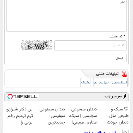
* کد امنیتی
اعتبارسنجی
دیزل ژنراتور
بوکینگ
از سراسر وب
🦷 سبک و
دندان مصنوعی
دندان مصنوعی
این دکتر شیرازی
طبیعی مثل
سوئیسی | سبک،
سوئیسی:
کرم ترمیم زخم
دندان خودت!
مقاوم، طبیعی!
جدیدترین
ایرانی را
نصب آسان و
ویزیت
فناوری اروپا،
ساخت!!!
بازگشت به بالای صفحه