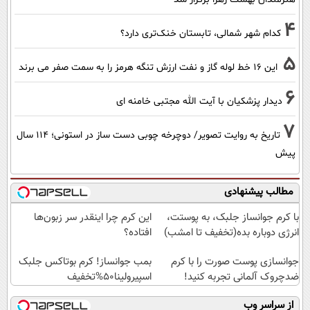
4
کدام شهر شمالی، تابستان خنک‌تری دارد؟
5
این 16 خط لوله گاز و نفت ارزش تنگه هرمز را به سمت صفر می برند
6
دیدار پزشکیان با آیت الله مجتبی خامنه ای
7
تاریخ به روایت تصویر/ دوچرخه چوبی دست ساز در استونی؛ 114 سال
پیش
مطالب پیشنهادی
با کرم جوانساز جلبک، به پوستت،
این کرم چرا اینقدر سر زبون‌ها
انرژی دوباره بده(تخفیف تا امشب)
افتاده؟
جوانسازی پوست صورت را با کرم
بمب جوانساز! کرم بوتاکس جلبک
ضدچروک آلمانی تجربه کنید!
اسپیرولینا50%تخفیف
از سراسر وب