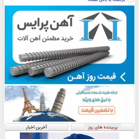
پرداخت اقساطی
رایگان+پرداخت
سبک و مقاوم |
💳 📍 تهران
اقساطی😍
پرداخت قسطی
پربیننده های روز
آخرین اخبار