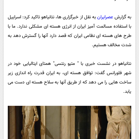
پیامک
سرگرمی
روانشناسی
فناوری
به گزارش
عصرایران
به نقل از خبرگزاری ها، نتانیاهو تاکید کرد: اسراییل
آشپزی
با استفاده مسالمت آمیز ایران از انرژی هسته ای مشکلی ندارد. ما با
گوناگون
طرح های هسته ای نظامی ایران که قصد دارد آنها را گسترش دهد به
دانلود
حوادث
شدت مخالف هستیم.
محیط زیست
سلامت
نتانیاهو در نشست خبری با " متیو رنتسی" همتای ایتالیایی خود در
فرهنگی
شهر فلورانس گفت: توافق هسته ای، به ایران قدرت راه اندازی زیر
ساخت هایی را می دهد که از طریق آنها به سلاح هسته ای دست می
بین الملل
یابد.
اجتماعی
حیات وحش
سیاست خارجی