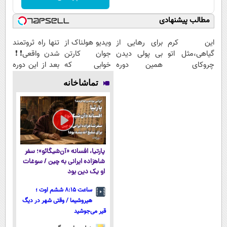
مطالب پیشنهادی
این کرم
برای رهایی از
ویدیو هولناک از
تنها راه ثروتمند
گیاهی،مثل اتو
بی پولی دیدن
جوان کارتن
شدن واقعی❗❗
چروکای
همین دوره
خوابی که
بعد از این دوره
پوستتوصاف
رایگان کافیه!
میلیاردر شد.
تو خواب هم
تماشاخانه
میکنه!50%تخفیف
(شمارتو وارد
آموزش رایگان
پول در بیار😍
کن)
پارتیا، افسانه «آن‌شیگائو»؛ سفر
شاهزاده ایرانی به چین / سوغات
او یک دین بود
ساعت ۸:۱۵ ششم اوت ؛
هیروشیما / وقتی شهر در دیگ
قیر می‌جوشید