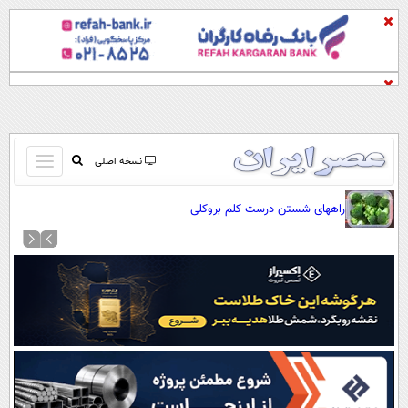
باز
نسخه اصلی
و
صفحه اول
راههای شستن درست کلم بروکلی
بسته
تماس با ما
کردن
آرشیو
منو
جستجو
نظرسنجی
آب و هوا
اوقات شرعی
پیوند ها
سواد زندگی