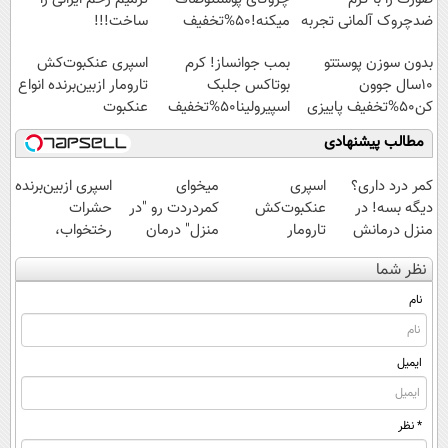
ضدچروک آلمانی تجربه
میکنه!50%تخفیف
ساخت!!!
کنید!
بدون سوزن پوستتو
بمب جوانساز! کرم
اسپری عنکبوت‌‌کش
10سال جوون
بوتاکس جلبک
تارومار ازبین‌برنده انواع
کن50%تخفیف پاییزی
اسپیرولینا50%تخفیف
عنکبوت
مطالب پیشنهادی
کمر درد داری؟
اسپری
میخوای
اسپری ازبین‌برنده
دیگه بسه! در
عنکبوت‌‌کش
کمردردت رو "در
حشرات
منزل درمانش
تارومار
منزل" درمان
رختخواب،
کن
ازبین‌برنده انواع
کنی؟ (◂فیلم +
مناسب برای
نظر شما
(◀پرسش‌نامه)
عنکبوت
◂پرسش‌نامه)
مقابله با انواع
ساس
نام
ایمیل
* نظر