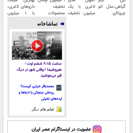
این کرم
آمپول های
۱ میلیون تومان
بهترین قیمت
گیاهی،مثل اتو
لاغری با یک
تخفیف
داروهای لاغری،
چروکای
میلیون تخفیف
محصولات
با ۱ میلیون
پوستتوصاف
| ارسال از
لاغری؛ یک قدم
تخفیف و ارسال
تماشاخانه
میکنه!50%تخفیف
داروخانه های
نزدیک‌تر به
از داروخانه‌
معتبر
شروع کاهش
وزن
ساعت ۸:۱۵ ششم اوت ؛
هیروشیما / وقتی شهر در دیگ
قیر می‌جوشید
محمدباقر خرازی کیست؟
روحانی جنجالی با ادعاها و
ایده‌های تخیلی
فیلم های دیگر
عضویت در اینستاگرام عصر ایران