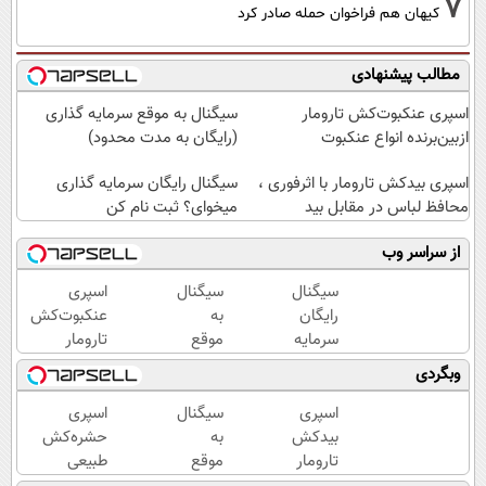
7
کیهان هم فراخوان حمله صادر کرد
مطالب پیشنهادی
اسپری عنکبوت‌‌کش تارومار
سیگنال به موقع سرمایه گذاری
ازبین‌برنده انواع عنکبوت
(رایگان به مدت محدود)
اسپری بیدکش تارومار با اثرفوری ،
سیگنال رایگان سرمایه گذاری
محافظ لباس در مقابل بید
میخوای؟ ثبت نام کن
از سراسر وب
سیگنال
سیگنال
اسپری
رایگان
به
عنکبوت‌‌کش
سرمایه
موقع
تارومار
گذاری
سرمایه
ازبین‌برنده
وبگردی
میخوای؟
گذاری
انواع
ثبت نام
(رایگان
عنکبوت
اسپری
سیگنال
اسپری
کن
به
بیدکش
به
حشره‌کش
مدت
تارومار
موقع
طبیعی
محدود)
با
سرمایه
تارومار