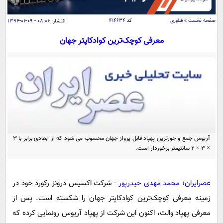
سیاسی
اقتصاد
صفحه نخست
»
فناوری
کد
۴۱۴۶۳۴
انتشار:
۰۸:۰۶ - ۰۹-۰۶-۱۳۹۴
جامعه
اقتصادی
معرفی کوچک‌ترین کوادکاپتر جهان
ورزشی
اجتماعی
خودرو
بین الملل
حوادث
فرهنگ و هنر
سیاست خارجی
سلامت
علم و دانش
یک برش دانایی
قرآن
فناوری و It
محیط زیست
گوناگون
آریوس جمع و جورترین پهپاد قابل پرواز جهان محسوب می شود که از ابعادی برابر با 3
علمی
سفر و تفریح
× 3 × 2 سانتیمتر برخوردار است.
فیلم
سرگرمی
اخبار کریپتو
عصر ایران 2
اقتصاد
باشگاه مغز
عصرایران؛ محمد مهدی حیدرپور
- شرکت اکسیس درونز رکورد خود در
آموزش زبان
خواندنی ها و دیدنی ها
ورزش
مجله تصویری سلاح
زمینه معرفی کوچک‌ترین کوادکاپتر جهان را شکسته است. پس از
داستان کوتاه
سیاست
معرفی پهپاد والت، اکنون این شرکت از پهپاد آریوس رونمایی کرده که