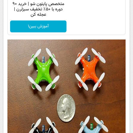
متخصص پایتون شو | خرید 90
دوره با ۵۰٪ تخفیف سبزلرن |
عجله کن
آموزش ببین1