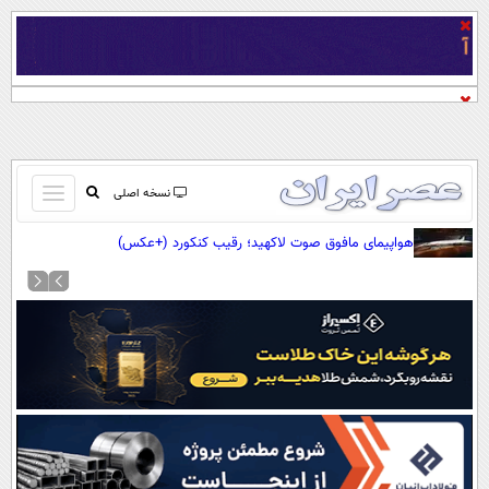
باز
نسخه اصلی
و
صفحه اول
هواپیمای مافوق صوت لاکهید؛ رقیب کنکورد (+عکس)
بسته
تماس با ما
کردن
آرشیو
منو
جستجو
نظرسنجی
آب و هوا
اوقات شرعی
پیوند ها
سواد زندگی