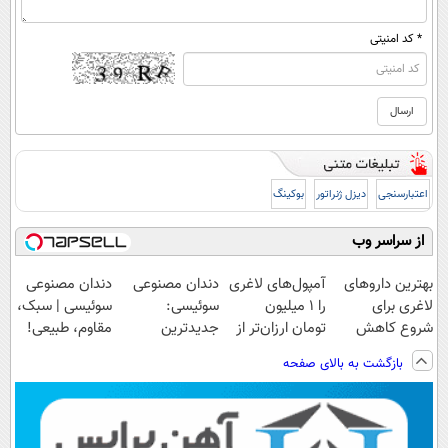
* کد امنیتی
اعتبارسنجی
دیزل ژنراتور
بوکینگ
از سراسر وب
بهترین داروهای
آمپول‌های لاغری
دندان مصنوعی
دندان مصنوعی
لاغری برای
را ۱ میلیون
سوئیسی:
سوئیسی | سبک،
شروع کاهش
تومان ارزان‌تر از
جدیدترین
مقاوم، طبیعی!
وزن، ارسال از
همه‌جا بخر!
فناوری اروپا،
ویزیت
بازگشت به بالای صفحه
داروخانه های
سبک و مقاوم |
رایگان+پرداخت
نزدیکت!
پرداخت قسطی
اقساطی😍