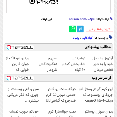
لینک کوتاه:
کپی لینک
‌گزارش خطا در خبر
برچسب ها:
کوادکاپتر
،
پهپاد
مطالب پیشنهادی
آرتروز مفاصل
نوشیدنی
اسپری
ویدیو هولناک از
خود را به طور
شفابخش کبد با
عنکبوت‌‌کش
جوان کارتن
قطعی درمان
10 گیاه
تارومار
خوابی که
کنید!
موثر(تخفیف تا
ازبین‌برنده انواع
میلیاردر شد.
از سراسر وب
◗پرسش‌نامه◖
امشب)
عنکبوت
آموزش رایگان
این کرم گیاهی،مثل اتو
دیگه سنت رو کمتر
سن واقعی پوستت از
چروکای پوستتوصاف
حدس میزنن😉 کرم
چیزی که فکر می‌کنی
میکنه!50%تخفیف
ضدچروک گیاهی👈🏻
بیشتره...
45%تخفیف
بدون سوزن پوستتو
بمب جوانساز! کرم
خودتم باورت نمیشه