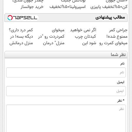
10سال جوون
بوتاکس جلبک
چقدر جوون شدی!
کن50%تخفیف پاییزی
اسپیرولینا50%تخفیف
خرید جوانساز
اسپیرولینا با تخفیف
مطالب پیشنهادی
ویژه
جراحی کمر
اگر نمی خواهید
میخوای
کمر درد داری؟
ممنوع شده!
کبدتان چرب
کمردردت رو "در
دیگه بسه! در
میخوای کمرت رو
شود این
منزل" درمان
منزل درمانش
در منزل درمان
نوشیدنی خوش
کنی؟ (◂فیلم +
کن
نظر شما
کنی؟
طعم را بنوشید
◂پرسش‌نامه)
(◀پرسش‌نامه)
((پرسش‌نامه))
نام
ایمیل
* نظر