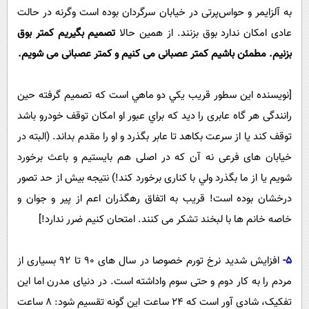
به آلزایمر و حواس‌پرتی در خیابان سرگردان بوده است وگرنه در حالت
عادی امکان ندارد بوق بزنند. از همین حالا
تصمیم بگیریم کمتر بوق
بزنیم. مطمئن باشیم کمتر عصبانی می کنیم و کمتر عصبانی می شویم.
[نویسنده این سطور قریب یکي دو ماهي است كه تصمیم گرفته حین
رانندگی هر گاه عابری را دید که براي عبور او امکان توقف خودرو باشد
توقف کند يا از سرعت بكاهد تا عابر بگذرد و او را مقدم بداند. (البته در
خیابان های فرعی نه آن که در اصلی هم بایستیم و باعث برخورد
شویم یا از ما بگذرد ولي با کناری برخورد کند!) نتیجه بیش از حد تصور
درخشان بوده است! قریب به اتفاق رهگذران اعم از پیر و جوان و
خاصه خانم ها با لبخند تشکر می کنند. امتحان کنیم ضرر ندارد!]
5-
افزایش شدید نرخ تورم خصوصا در سال های 90 تا 92 بسیاری از
مردم را به کار دوم و حتی سوم واداشته است. در دنیای مدرن اما این
تفکیک، شادی آور است که 24 ساعت این گونه تقسیم شود: 8 ساعت