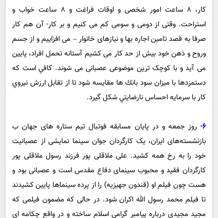
کار، 8 ساعت امور شخصی و اوقات فراغت و 8 ساعت خواب و
استراحت. وقتی از دومی و سومی کم می کنیم و بر کار- آن هم کار
صرفا به قصد تامین اجاره بها و نیازهای خانوار – می افزاییم و از جسم
وروح و ذهن خود بیش از حد کار می کشیم آستانه تحمل افراد، پایین
می آید و با کوچک ترین موضوعی عصبانی می شوند. كافي است كه
دستمزدها با ميزان سود بانك ها مقايسه شود تا از تقابل ارزش نيروي
كار با سرمايه احساس نارضايتي شكل گيرد.
6-
روز جمعه و در پایان مسابقه فوتبال تیم ستاره های جهان ب
بازنشسته‌های ایران، یک کارگردان جوان سینما نمایشی از عصبانیت
خود را به رخ همه کشید. علی ملاقلی پور فرزند رسول ملاقلی پور
کارگردان فقید و محبوب سینمای دفاع مقدس است و عصبانی بود و
هست چون فیلم او (قندون جهیزیه) را از پرده سینماها پایین کشیدند
تا فیلم محمد رسول الله اکران شود. در حالی که مضمون فیلمی که
مجید مجیدی درباره پیامبر گرامی اسلام ساخته و در واقع چکامه ای