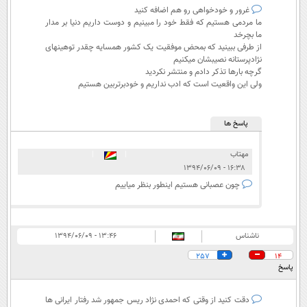
غرور و خودخواهی رو هم اضافه کنید
ما مردمی هستیم که فقط خود را مبینیم و دوست داریم دنیا بر مدار
ما بچرخد
از طرفی ببینید که بمحض موفقیت یک کشور همسایه چقدر توهینهای
نژادپرستانه نصیبشان میکنیم
گرچه بارها تذکر دادم و منتشر نکردید
ولی این واقعیت است که ادب نداریم و خودبرتربین هستیم
پاسخ ها
مهتاب
|
|
۱۶:۳۸ - ۱۳۹۴/۰۶/۰۹
چون عصبانی هستیم اینطور بنظر میاییم
ناشناس
۱۳:۴۶ - ۱۳۹۴/۰۶/۰۹
257
14
پاسخ
دقت کنید از وقتی که احمدی نژاد ریس جمهور شد رفتار ایرانی ها