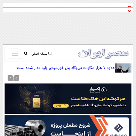
باز
نسخه اصلی
و
صفحه اول
حدود ۷ هزار مگاوات نیروگاه پنل خورشیدی وارد مدار شده است
بسته
تماس با ما
کردن
آرشیو
منو
جستجو
نظرسنجی
آب و هوا
اوقات شرعی
پیوند ها
سواد زندگی