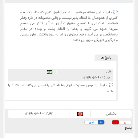
دقیقا با این مقاله موافقم ... اما باید قبول کنیم که متاسفانه عده
کثیری از هموطنان ما انتقاد پذیر نیستند و وقتی محترمانه در باره رفتار
نامناسب اجتماعی یا تضییع حقوق دیگران به آنها تذکر می دهیم
سریعا جبهه می گیرند و بعضا با الفاظ زشت و زننده در مقام
پاسخگویی بر می آیند و فرد معترض را نیز به بروز واکنش های عصبی
و درگیری فیزیکی سوق می دهند
پاسخ ها
علی
|
|
۱۵:۲۸ - ۱۳۹۴/۰۶/۰۹
دقیقاً: با عرض معذرت، ایرانی‌ها فحش را تحمل می‌کنند اما انتقاد را
نه...
ناشناس
۱۳:۴۲ - ۱۳۹۴/۰۶/۰۹
163
10
پاسخ