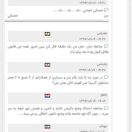
۱۴:۲۰ - ۱۳۹۴/۰۶/۰۹
عصباني خودتي...ته.....ته.....ته.....
من عصباني
نيستتتتتتتتتتتتتتتتتتتتتتتتتتتتتتتتتتتتتتتتتتتتتتتتتتتتتتتتتتتتتتتتتتتتتتتتتتتتتتتتتتتتتتتت
ناشناس
|
|
۱۴:۲۶ - ۱۳۹۴/۰۶/۰۹
صاعقه جان .جان من یک دقیقه فکر کن ببین امروز همه چی قانونی
وقابل قبول بوده بعد پیام بذار
ناشناس
|
|
۱۴:۳۶ - ۱۳۹۴/۰۶/۰۹
در مورد بند 5 باید بگم من و بسیاری از همکارانم از 6 صبح تا 6 عصر
مشغول کاریم! نمی فهمم الکی یعنی چی؟
|
|
john
۱۹:۰۶ - ۱۳۹۴/۰۶/۰۹
صاعقه احتمالا وضع مالیش عالیه و تامین و همش توو خونه به سر
مبره... چون اگه توو جامعه باشه وضع داغون اخلاقی رو می بینه....
مهتاب
|
|