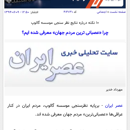
سیاسی
اقتصاد
صفحه نخست
»
اجتماعی
کد
۴۱۴۷۳۰
انتشار:
۱۲:۵۰ - ۰۹-۰۶-۱۳۹۴
جامعه
اقتصادی
10 نکته درباره نتایج نظر سنجی موسسه گالوپ
ورزشی
اجتماعی
چرا «عصبانی ترین مردم جهان» معرفی شده ایم؟
خودرو
بین الملل
حوادث
فرهنگ و هنر
سیاست خارجی
سلامت
علم و دانش
یک برش دانایی
قرآن
فناوری و It
محیط زیست
گوناگون
علمی
سفر و تفریح
مهرداد خدیر
فیلم
سرگرمی
اخبار کریپتو
عصر ایران 2
اقتصاد
باشگاه مغز
عصر ایران
- برپایه نظرسنجی موسسه گالوپ، مردم ایران در کنار
آموزش زبان
خواندنی ها و دیدنی ها
ورزش
مجله تصویری سلاح
عراقی‌ها «عصبانی‌ترین» مردم جهان معرفی شده اند.
داستان کوتاه
سیاست