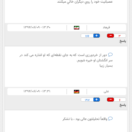
عصبانيت خود را روي ديگران خالي ميكنند
فرهاد
۱۳:۳۰ - ۱۳۹۴/۰۶/۰۹
166
3
پاسخ
دور از خردورزی است که به جای نقطه‌ای که او اشاره می کند در
سر انگشتان او خیره شویم.
بسیار زیبا
علی
۱۳:۳۱ - ۱۳۹۴/۰۶/۰۹
197
6
پاسخ
واقعاً تحلیلتون عالی بود ، با تشکر