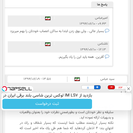
پاسخ ها
امیرعباس
|
|
۰۹:۴۳ - ۱۳۹۴/۰۶/۱۰
بسیار عالی...ولی بوق زدن ابتدا به ساکن اعصاب خودتان را بهم میریزد
ناشناس
|
|
۱۲:۱۳ - ۱۳۹۴/۰۶/۱۰
آفرین. همه باید این را یاد بگیریم.
سيد عباس
۱۳:۵۸ - ۱۳۹۴/۰۶/۰۹
8
23
پاسخ
بازدید از IM LS7 لوکس ترین شاسی بلند برقی ایران در
باشگاه انقلاب
ثبت درخواست
نوسينده عزير مطالب شما خوبست اما گوشه هايي داشت كه
سليقه و نظر خودتان است و بطورضمني نظرات خود را بعنوان واقعيات
و بديهيات ارائه نموده ايد.
نكته بسيار ارزشمند مطلب شما اينست كه بسيار شفاف و رك در
انتهاي بند- 4 اذعان كردهايد كه شما هم طي يك ماه اخير است كه