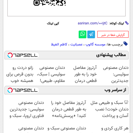
لینک کوتاه:
کپی لینک
‌گزارش خطا در خبر
برچسب ها:
موسسه گالوپ
،
عصبانیت
،
کاظم الغیظ
مطالب پیشنهادی
دندان مصنوعی
آرتروز مفاصل
دندان مصنوعی
زانو دردت رو
سوئیسی:
خود را به طور
سوئیسی | سبک،
بدون قرص برای
جدیدترین
قطعی درمان
مقاوم، طبیعی!
همیشه خوب
فناوری اروپا،
کنید!
ویزیت
کن! (قدم اول،
از سراسر وب
سبک و مقاوم |
◗پرسش‌نامه◖
رایگان+پرداخت
پرسش‌نامه)
پرداخت قسطی
اقساطی😍
🦷 سبک و طبیعی مثل
آرتروز مفاصل خود را
دندان مصنوعی
دندان خودت! نصب
به طور قطعی درمان
سوئیسی: جدیدترین
آسان و پرداخت
کنید! ◗پرسش‌نامه◖
فناوری اروپا، سبک و
اقساطی 💳 📍 تهران
مقاوم | پرداخت
هر کاری کردی و
دندان مصنوعی سبک و
دندان مصنوعی
قسطی