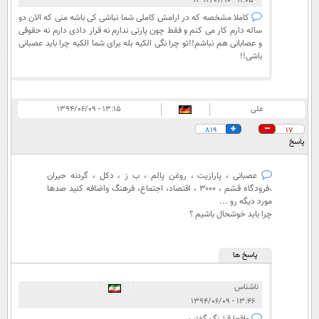
۱۱:۰۵ - ۱۳۹۴/۰۶/۱۰
کاملا مشخصه که در ارامش کاملی شما نباشی کی باشه منی که الان دو
ساله دارم کار می کنم و فقط چون پارتی ندارم نه قرار دادی دارم نه حقوقی
و عصابانی هم نباشم!!تو چرا نگی الکیه بله برای شما الکیه چرا باید عصبانی
باشی!!
علی
۱۳:۱۵ - ۱۳۹۴/۰۶/۰۹
819
17
پاسخ
عصبانی ، پارازیت ، روغن پالم ، ب ز ، دکل ، گردنه حیران
،فرودگاه قشم ، 3000 ، اقتصاد، اجتماع، فرهنگ واضافه کنید صدها
مورد دیگه رو ...
چرا باید خوشحال باشیم ؟
پاسخ ها
ناشناس
|
|
۱۳:۴۶ - ۱۳۹۴/۰۶/۰۹