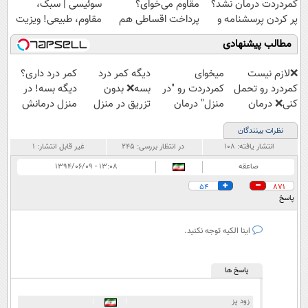
کمردردت درمان نشد؟
مقاوم می‌خوای؟
سوئیسی | سبک،
پر کردن پرسشنامه و
پرداخت اقساطی هم
مقاوم، طبیعی! ویزیت
دریافت راه حل
داریم!😍 | 📍تهران
رایگان+پرداخت
مطالب پیشنهادی
اقساطی😍
❌لازم نیست
میخوای
دیگه کمر درد
کمر درد داری؟
کمردرد رو تحمل
کمردردت رو "در
بسه❌ بدون
دیگه بسه! در
کنی❌ درمان
منزل" درمان
تزریق در منزل
منزل درمانش
بدون جراحی و
کنی؟ (◂فیلم +
درمانش کن✅
کن
نظرات بینندگان
قرص
◂پرسش‌نامه)
◀پرسش‌نامه پر
(◀پرسش‌نامه)
انتشار یافته:
۱۰۸
در انتظار بررسی:
۲۴۵
غیر قابل انتشار:
۱
(پرسشنامه)
کن▶
صاعقه
۱۳:۰۸ - ۱۳۹۴/۰۶/۰۹
54
871
پاسخ
اینا الکیه توجه نکنید.
پاسخ ها
زود پز
|
|