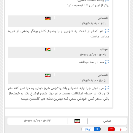
واقعا قشنگ گفتین.
بهتر از این نمی شد توصیف کرد.
ناشناس
|
|
۱۴:۱۱ - ۱۳۹۴/۰۶/۰۹
هر کدام از لغات به تنهایی و با وضوع کامل بیانگر بخشی از تاریخ
معاصر ماست.
مهتاب
|
|
۱۶:۳۶ - ۱۳۹۴/۰۶/۰۹
صد در صد موافقم
ناشناس
|
|
۱۱:۰۵ - ۱۳۹۴/۰۶/۱۰
می دونی چرا نباید عصبانی باشی؟؟چون هیچ دردی رو دوا نمی کنه ،هر
کاری که در حیطه امکاناتت هست برای بهتر شدن اوضاع بکن و خوشحال
باش ...هر کس خودش سعی کنه بهترین باشه دنیا گلستان میشه
عباس
۱۳:۲۲ - ۱۳۹۴/۰۶/۰۹
292
6