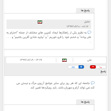
پاسخ ها
جلیل
|
|
۰۸:۱۷ - ۱۳۹۴/۰۶/۱۰
به نظرم یکی از راهکارها ایجاد کمپین های مختلف از جمله "احترام به
عابر پیاده" و خشم خود را فرو خوریم " و "بیایید شادی آفرین باشیم" و . . .
.
علی
۱۳:۲۶ - ۱۳۹۴/۰۶/۰۹
661
10
پاسخ
جامعه ای که هر روز برای سایر جوامع آرزوی مرگ و نیستی می
کند نمی تواند آرام و مهربان باشد. باید رویکردها تغییر کند
پاسخ ها