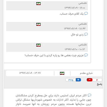
ناشناس
|
|
۱۶:۰۰ - ۱۳۹۴/۰۶/۰۹
یک کلام،حرف حساب.
ناشناس
|
|
۱۸:۴۲ - ۱۳۹۴/۰۶/۰۹
زدی تو خال
ناشناس
|
|
۱۰:۱۲ - ۱۳۹۴/۰۶/۱۰
عزیزم چرت بعضی ها رو پاره کردی با این حرف حساب!
خبازي مقدم
۱۳:۲۶ - ۱۳۹۴/۰۶/۰۹
325
4
پاسخ
اكثر مردم ايران استرس دارند براي حل ومطرح كردن مشكلشان
چون جايي را ندارند اكثر ادارات به خصوص شهرداريها مشكل تراش
ترين سازمانها هستند وچون مردم زورشان به انها نميرسد ناچار