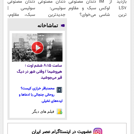
بازدید از IM
دندان مصنوعی
دندان مصنوعی
دندان مصنوعی
LS7 لوکس
سبک و مقاوم
سوئیسی:
سوئیسی |
ترین شاسی
می‌خوای؟
جدیدترین
سبک، مقاوم،
بلند برقی ایران
پرداخت
فناوری اروپا،
طبیعی! ویزیت
تماشاخانه
در باشگاه
اقساطی هم
سبک و مقاوم |
رایگان+پرداخت
انقلاب
داریم!😍 | 📍
پرداخت قسطی
اقساطی😍
تهران
ساعت ۸:۱۵ ششم اوت ؛
هیروشیما / وقتی شهر در دیگ
قیر می‌جوشید
محمدباقر خرازی کیست؟
روحانی جنجالی با ادعاها و
ایده‌های تخیلی
فیلم های دیگر
عضویت در اینستاگرام عصر ایران