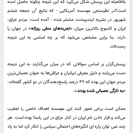
بلافاصله این پرسش شکل می‌گیرد که این نتیجه چگونه حاصل آمده
پیامک
سرگرمی
است؟در نظرسنجی موسسه آمریکایی - که نتایج آن جمعه ششم
روانشناسی
فناوری
شهریور در نشریه ایندیپندنت منتشر شده - آمده است: مردم عراق،
آشپزی
گوناگون
ایران و کامبوج بالا‌ترین میزان «
تجربه‌های منفی روزانه
» در جهان را
دانلود
حوادث
دارند. بنا براین مشخص می‌شود که بر چه اساسی به این نتیجه
رسیده‌اند.
محیط زیست
سلامت
پرسش‌گران بر اساس سوالاتی که در میان می‌گذارند به این نتیجه
فرهنگی
دست می‌یابند و دلیل معرفی ایرانیان و عراقی‌ها به عنوان عصبانی‌ترین
بین الملل
مردم جهان این بوده که ۴۹ درصد پاسخ‌دهندگان در دو کشور گفته‌اند:
«
به تازگی عصبانی شده بودند
».
اجتماعی
حیات وحش
ممکن است برخی تصور کنند این موسسه اهداف خاصی را تعقیب
سیاست خارجی
می‌کند و قرار دادن نام ایران در کنار عراق در این راستا بوده است. هر
چند نمی توان پاره ای انگیزه‌های احتمالی سیاسی را انکار کرد اما به یاد