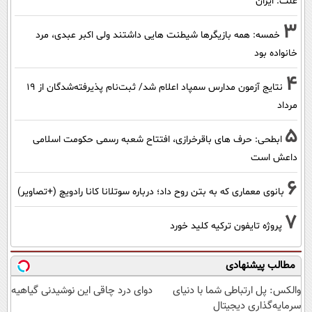
علت: ایران
3
خمسه: همه بازیگرها شیطنت هایی داشتند ولی اکبر عبدی، مرد
خانواده بود
4
نتایج آزمون مدارس سمپاد اعلام شد/ ثبت‌نام پذیرفته‌شدگان از ۱۹
مرداد
5
ابطحی: حرف های باقرخرازی، افتتاح شعبه رسمی حکومت اسلامی
داعش است
6
بانوی معماری که به بتن روح داد؛ درباره سوتلانا کانا رادویچ (+تصاویر)
7
پروژه تایفون ترکیه کلید خورد
مطالب پیشنهادی
والکس: پل ارتباطی شما با دنیای
دوای درد چاقی این نوشیدنی گیاهیه
سرمایه‌گذاری دیجیتال