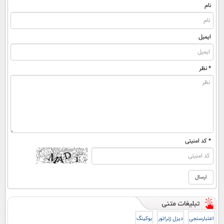
نام
ایمیل
* نظر
* کد امنیتی
اعتبارسنجی
دیزل ژنراتور
بوکینگ