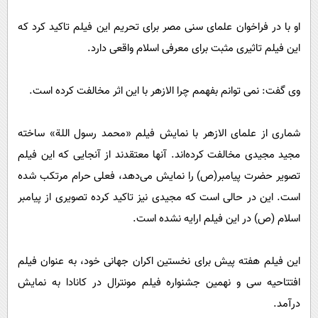
پیامک
سرگرمی
او با در فراخوان علمای سنی مصر برای تحریم این فیلم تاکید کرد که
روانشناسی
فناوری
این فیلم تاثیری مثبت برای معرفی اسلام واقعی دارد.
آشپزی
گوناگون
دانلود
حوادث
وی گفت: نمی توانم بفهمم چرا الازهر با این اثر مخالفت کرده است.
محیط زیست
شماری از علمای الازهر با نمایش فیلم «محمد رسول اللة» ساخته
سلامت
مجید مجیدی مخالفت کرده‌اند. آنها معتقدند از آنجایی که این فیلم
فرهنگی
تصویر حضرت پیامبر(ص) را نمایش می‌دهد، فعلی حرام مرتکب شده
بین الملل
است. این در حالی است که مجیدی نیز تاکید کرده تصویری از پیامبر
اجتماعی
اسلام (ص) در این فیلم ارایه نشده است.
حیات وحش
این فیلم هفته پیش برای نخستین اکران جهانی خود، به عنوان فیلم
سیاست خارجی
افتتاحیه سی و نهمین جشنواره فیلم مونترال در کانادا به نمایش
درآمد.