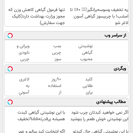
یه تخفیف وسوسه‌برانگیز👈🏻 60٪ تا
تنها فرمول گیاهی کاهش وزن که
امشب! با چربیسوز گیاهی آسون
مجوز وزارت بهداشت دارد(کلیک
لاغر شو
جهت سفارش)
از سراسر وب
نوشیدنی
بمب
ویرانی و
گیاهی
چربی
نابودی
محبوب
سوز
چربی
برای
گیاهی!
های
وبگردی
افراد
با این
شکم و
دارای
چربی
پهلو با
کلید
90روز
لاغری
اضافه
سوز به
این
طلایی
استفاده
به
وزن!
سرعرت
نوشیدنی
برای
از
آسونیِ
60%تخفیف
نور لاغر
گیاهی
سوزاندن
چربیسوز
نوشیدن
مطالب پیشنهادی
شو با
چربی
گیاهی
یک
مجوز
های
👋🏻
دمنوش
اگر نمی خواهید کبدتان چرب شود
با این نوشیدنی گیاهی کبدت
بهداشت
مزاحم
خدافظی
خوش
این نوشیدنی خوش طعم را بنوشید
همیشه پرقدرته55%تخفیف
بدن(60%تخفیف
همیشگی
طعم
تا
با این نوشیدنی گیاهی حال کبدتو
با چاقی!
اگه انتخابت کبد سالم و عمر