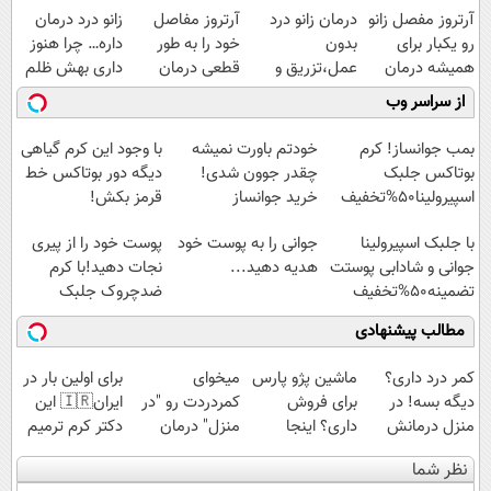
آرتروز مفصل زانو
درمان زانو درد
آرتروز مفاصل
زانو درد درمان
رو یکبار برای
بدون
خود را به طور
داره… چرا هنوز
همیشه درمان
عمل،تزریق و
قطعی درمان
داری بهش ظلم
کن!
دارو
کنید!
می‌کنی؟
از سراسر وب
◗پرسش‌نامه◖
(◂پرسش‌نامه)
◗پرسش‌نامه◖
بمب جوانساز! کرم
خودتم باورت نمیشه
با وجود این کرم گیاهی
بوتاکس جلبک
چقدر جوون شدی!
دیگه دور بوتاکس خط
اسپیرولینا50%تخفیف
خرید جوانساز
قرمز بکش!
اسپیرولینا با تخفیف
با جلبک اسپیرولینا
جوانی را به پوست خود
پوست خود را از پیری
ویژه
جوانی و شادابی پوستت
هدیه دهید...
نجات دهید!با کرم
تضمینه50%تخفیف
ضدچروک جلبک
مطالب پیشنهادی
کمر درد داری؟
ماشین پژو پارس
میخوای
برای اولین بار در
دیگه بسه! در
برای فروش
کمردردت رو "در
ایران🇮🇷 این
منزل درمانش
داری؟ اینجا
منزل" درمان
دکتر کرم ترمیم
کن
سریع بفروشش
کنی؟ (◂فیلم +
کننده 23 روزه
نظر شما
(◀پرسش‌نامه)
◂پرسش‌نامه)
ساخت!