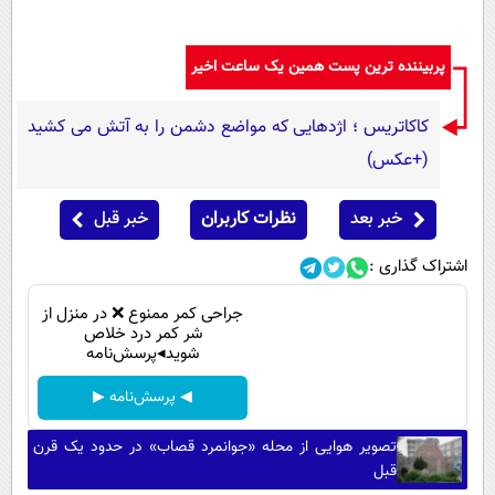
پربیننده ترین پست همین یک ساعت اخیر
کاکاتریس ؛ اژدهایی که مواضع دشمن را به آتش می کشید
(+عکس)
خبر بعد
نظرات کاربران
خبر قبل
اشتراک گذاری :
جراحی کمر ممنوع ❌ در منزل از
شر کمر درد خلاص
شوید◂پرسش‌نامه
◀ پرسش‌نامه ▶
تصویر هوایی از محله «جوانمرد قصاب» در حدود یک قرن
قبل