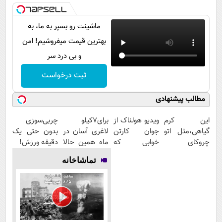
ماشینت رو بسپر به ما، به
بهترین قیمت میفروشیم! امن
و بی درد سر
ثبت درخواست
مطالب پیشنهادی
این کرم
ویدیو هولناک از
برای7کیلو
چربی‌سوزی
گیاهی،مثل اتو
جوان کارتن
لاغری آسان در
بدون حتی یک
چروکای
خوابی که
ماه همین حالا
دقیقه ورزش!
پوستتوصاف
میلیاردر شد.
اقدام کن!
تماشاخانه
میکنه!50%تخفیف
آموزش رایگان
سفارش با
قیمت قدیم