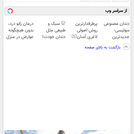
از سراسر وب
دندان مصنوعی
پرطرفدارترین
🦷 سبک و
درمان زانو درد،
سوئیسی:
روش اصولی
طبیعی مثل
بدون هیچگونه
جدیدترین
لاغری آسان👈🏻
دندان خودت!
عوارض در منزل
فناوری اروپا،
چربیسوز
نصب آسان و
(◂پرسش‌نامه)
بازگشت به بالای صفحه
سبک و مقاوم |
گیاهی(تخفیف
پرداخت اقساطی
پرداخت قسطی
فقط امروز)
💳 📍 تهران