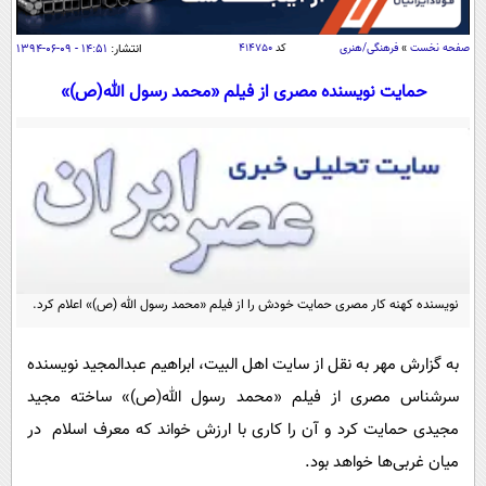
سیاسی
اقتصاد
صفحه نخست
»
فرهنگی/هنری
کد
۴۱۴۷۵۰
انتشار:
۱۴:۵۱ - ۰۹-۰۶-۱۳۹۴
جامعه
اقتصادی
حمایت نویسنده مصری از فیلم «محمد رسول الله(ص)»
ورزشی
اجتماعی
خودرو
بین الملل
حوادث
فرهنگ و هنر
سیاست خارجی
سلامت
علم و دانش
یک برش دانایی
قرآن
فناوری و It
محیط زیست
گوناگون
نویسنده کهنه کار مصری حمایت خودش را از فیلم «محمد رسول الله (ص)» اعلام کرد.
علمی
سفر و تفریح
فیلم
سرگرمی
اخبار کریپتو
به گزارش مهر به نقل از سایت اهل البیت، ابراهیم عبدالمجید نویسنده
عصر ایران 2
اقتصاد
باشگاه مغز
سرشناس مصری از فیلم «محمد رسول الله(ص)» ساخته مجید
آموزش زبان
خواندنی ها و دیدنی ها
ورزش
مجله تصویری سلاح
مجیدی حمایت کرد و آن را کاری با ارزش خواند که معرف اسلام در
داستان کوتاه
سیاست
میان غربی‌ها خواهد بود.