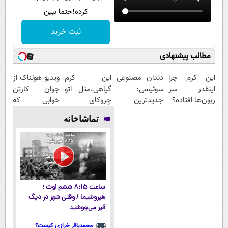
کرده!حتما ببین
ثبت خرید
مطالب پیشنهادی
این کرم چرا
دندان مصنوعی
این کرم
ویدیو هولناک از
اینقدر سر
سوئیسی:
گیاهی،مثل اتو
جوان کارتن
زبون‌ها افتاده؟
جدیدترین
چروکای
خوابی که
فناوری اروپا،
پوستتوصاف
میلیاردر شد.
تماشاخانه
سبک و مقاوم |
میکنه!50%تخفیف
آموزش رایگان
پرداخت قسطی
ساعت ۸:۱۵ ششم اوت ؛
هیروشیما / وقتی شهر در دیگ
قیر می‌جوشید
محمدباقر خرازی کیست؟