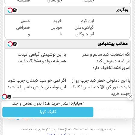
جلبک،
جوانساز،
همیشه
هدیه
پیری رو از
جوون
وبگردی
طبیعت به
خودت دور
باشی کرم
شما(خرید
کن(تخفیف50%)
جوانساز
این کرم
خرید
مسیر
با تخفیف
جلبک
گیاهی،مثل
موبایل
همراهی
ویژه)
مخصوص
اتو چروکای
با
و
توعه
پوستتوصاف
اسنپ
گزارش
مطالب پیشنهادی
میکنه!50%تخفیف
پی | در
عملکرد
۴
گروه
اگه انتخابت کبد سالم و عمر
با این نوشیدنی گیاهی کبدت
قسط
اسنپ
طولانیه دمنوش کبد
همیشه پرقدرته55%تخفیف
بدون
در
امروز55%تخفیف داره
سود و
۱۴۰۴
با این دمنوش خطر کبد چرب رو از
کارمزد!
اگر نمی خواهید کبدتان چرب شود
خودت دور کن!😓حتما ببین! کلیک
این نوشیدنی خوش طعم را بنوشید
جهت خرید
۱ میلیارد اعتبار خرید طلا | بدون ضامن و چک
صفحه اول
فیلم
عصر ایران۲
درباره عصرایران
تماس با ما
آرشیو
جستجو
کلیک کن!
پیوندها
نظرسنجی
آب و هوا
اوقات شرعی
سواد زندگی
كليه حقوق محفوظ است، استفاده از مطالب با ذكر منبع بلامانع است.