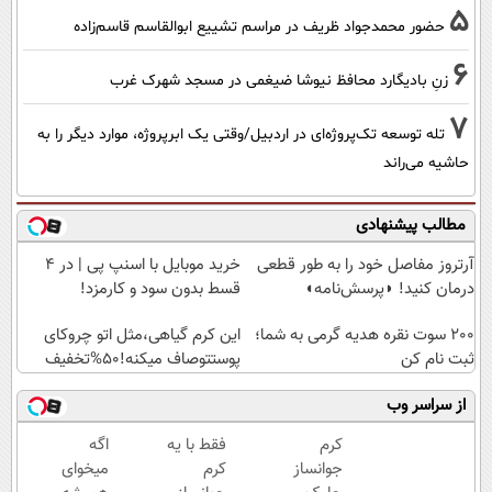
5
حضور محمدجواد ظریف در مراسم تشییع ابوالقاسم قاسم‌زاده
6
زنِ بادیگارد محافظ نیوشا ضیغمی در مسجد شهرک غرب
7
تله توسعه تک‌پروژه‌ای در اردبیل/وقتی یک ابرپروژه، موارد دیگر را به
حاشیه می‌راند
مطالب پیشنهادی
آرتروز مفاصل خود را به طور قطعی
خرید موبایل با اسنپ پی | در ۴
درمان کنید! ◗پرسش‌نامه◖
قسط بدون سود و کارمزد!
200 سوت نقره هدیه گرمی به شما؛
این کرم گیاهی،مثل اتو چروکای
ثبت نام کن
پوستتوصاف میکنه!50%تخفیف
از سراسر وب
کرم
فقط با یه
اگه
جوانساز
کرم
میخوای