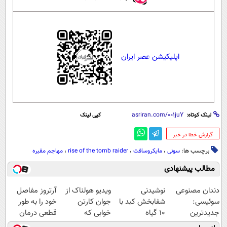
اپلیکیشن عصر ایران
لینک کوتاه:
کپی لینک
‌گزارش خطا در خبر
برچسب ها:
سونی
،
مایکروسافت
،
rise of the tomb raider
،
مهاجم مقبره
مطالب پیشنهادی
دندان مصنوعی
نوشیدنی
ویدیو هولناک از
آرتروز مفاصل
سوئیسی:
شفابخش کبد با
جوان کارتن
خود را به طور
جدیدترین
10 گیاه
خوابی که
قطعی درمان
فناوری اروپا،
موثر(تخفیف تا
میلیاردر شد.
کنید!