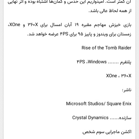
آن کمتر است. امیدواریم این حدس و گمان‌ها اشتباه بوده و اثر نهایی
از همه لحاظ عالی باشد.
بازی خیزش مهاجم مقبره 19 آبان امسال برای
X
360 و
XOne
،
زمستان برای ویندوز و پاییز 95 برای
PS
4 عرضه خواهد شد.
Rise of the Tomb Raider
پلتفرم .......
Windows
،
PS
4
XOne
360 ،
X
ناشر:
Microsoft Studios‌/‌ Square Enix
سازنده......
Crystal Dynamics
اکشن ماجرایی سوم شخص