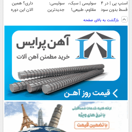
اسنپ پی | در ۴
سوئیسی | سبک،
سوئیسی:
داری؟ همین
قسط بدون سود
مقاوم، طبیعی!
جدیدترین
الان این دوره
و کارمزد!
ویزیت
فناوری اروپا،
رایگان رو شرکت
بازگشت به بالای صفحه
رایگان+پرداخت
سبک و مقاوم |
کن تا دیر نشده!
اقساطی😍
پرداخت قسطی