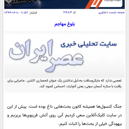
سیاسی
اقتصاد
صفحه نخست
»
فناوری
کد
۴۱۴۸۱۴
انتشار:
۱۱:۵۹ - ۱۰-۰۶-۱۳۹۴
جامعه
اقتصادی
بلوغ مهاجم
ورزشی
اجتماعی
خودرو
بین الملل
حوادث
فرهنگ و هنر
سیاست خارجی
سلامت
علم و دانش
یک برش دانایی
قرآن
فناوری و It
محیط زیست
گوناگون
تعجبی ندارد که مایکروسافت به‌دلیل نداشتن یک عنوان انحصاری اکشن ـ ماجرایی برای
علمی
سفر و تفریح
رقابت با ستاره آسمان سونی، یعنی آنچارتد، احساس کمبود کند.
فیلم
سرگرمی
اخبار کریپتو
عصر ایران 2
اقتصاد
باشگاه مغز
جنگ کنسول‌ها همیشه کانون بحث‌هایی داغ بوده است. پیش از این
آموزش زبان
خواندنی ها و دیدنی ها
ورزش
مجله تصویری سلاح
در سایت کلیک‌آنلاین سعی کردیم آبی روی آتش فن‌بوی‌ها بریزیم و
داستان کوتاه
سیاست
بیهودگی خیلی از بحث‌ها را اثبات کنیم.