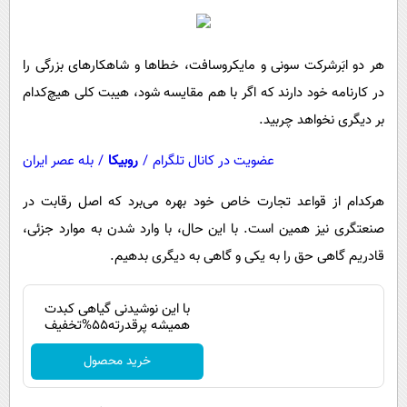
پیامک
سرگرمی
روانشناسی
فناوری
هر دو ابَرشرکت سونی و مایکروسافت، خطاها و شاهکارهای بزرگی را
آشپزی
گوناگون
در کارنامه خود دارند که اگر با هم مقایسه شود، هیبت کلی هیچ‌کدام
دانلود
حوادث
بر دیگری نخواهد چربید.
محیط زیست
عضویت در کانال تلگرام
/
روبیکا
/
بله عصر ایران
سلامت
هرکدام از قواعد تجارت خاص خود بهره می‌برد که اصل رقابت در
فرهنگی
صنعتگری نیز همین است. با این حال، با وارد شدن به موارد جزئی،
بین الملل
قادریم گاهی حق را به یکی و گاهی به دیگری بدهیم.
اجتماعی
با این نوشیدنی گیاهی کبدت
حیات وحش
همیشه پرقدرته55%تخفیف
سیاست خارجی
خرید محصول