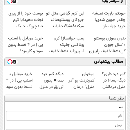
از سراسر وب
سبک و مقاوم |
امشب)
آموزش رایگان
◗پرسش‌نامه◖
پرداخت قسطی
خودتم باورت نمیشه
این کرم گیاهی،مثل اتو
پوست خود را از پیری
چقدر جوون شدی!
چروکای پوستتوصاف
نجات دهید!با کرم
خرید جوانساز
میکنه!50%تخفیف
ضدچروک جلبک
اسپیرولینا با تخفیف
بدون سوزن پوستتو
بمب جوانساز! کرم
خرید موبایل با اسنپ
ویژه
10سال جوون
بوتاکس جلبک
پی | در ۴ قسط بدون
کن50%تخفیف پاییزی
اسپیرولینا50%تخفیف
سود و کارمزد!
مطالب پیشنهادی
کمر درد داری؟
میخوای
دیگه کمر درد
خرید موبایل با
دیگه بسه! در
کمردردت رو "در
بسه❌ بدون
اسنپ پی | در ۴
منزل درمانش
منزل" درمان
تزریق در منزل
قسط بدون سود
کن
کنی؟ (◂فیلم +
درمانش کن✅
و کارمزد!
نظر شما
(◀پرسش‌نامه)
◂پرسش‌نامه)
◀پرسش‌نامه پر
کن▶
نام
ایمیل