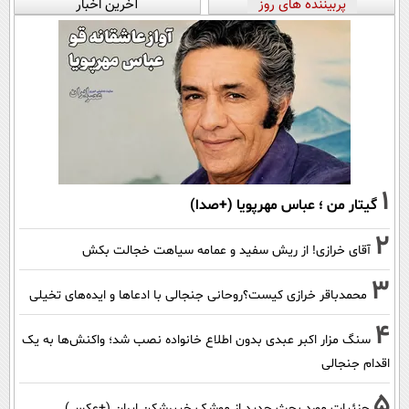
پربیننده های روز
آخرین اخبار
1
گیتار من ؛ عباس مهرپویا (+صدا)
2
آقای خرازی! از ریش سفید و عمامه سیاهت خجالت بکش
3
محمدباقر خرازی کیست؟روحانی جنجالی با ادعاها و ایده‌های تخیلی
4
سنگ مزار اکبر عبدی بدون اطلاع خانواده نصب شد؛ واکنش‌ها به یک
اقدام جنجالی
5
جزئیات مورد بحث جدید از موشک خیبرشکن ایران (+عکس)