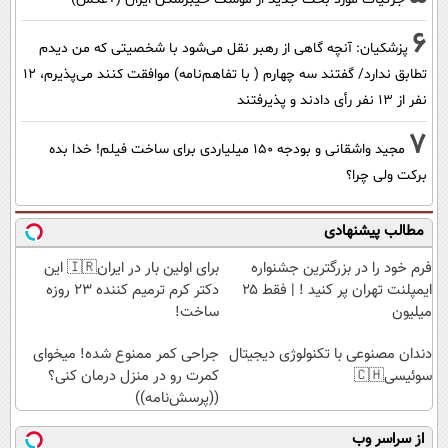
6
پزشکیان‌: آنچه گاهی از رهبر نقل می‌شود با شخصیتی که من دیدم
تطابق ندارد/ گفتند سه چهارم ( با تفاهم‌نامه) موافقت کنند می‌پذیرم، 12
نفر از 13 نفر رأی دادند و پذیرفتند
7
مجید واشقانی و بودجه 150 میلیاردی برای ساخت فیلم! خدا بده
برکت ولی چرا؟
مطالب پیشنهادی
فرم خود را در بزرگترین جشنواره
برای اولین بار در ایران🇮🇷 این
ایمپلنت تهران پر کنید ! | فقط ۲۵
دکتر کرم ترمیم کننده 23 روزه
میلیون
ساخت!
دندان مصنوعی با تکنولوژی دیجیتال
جراحی کمر ممنوع شده! میخوای
سوئیسی🇨🇭
کمرت رو در منزل درمان کنی؟
((پرسش‌نامه))
از سراسر وب