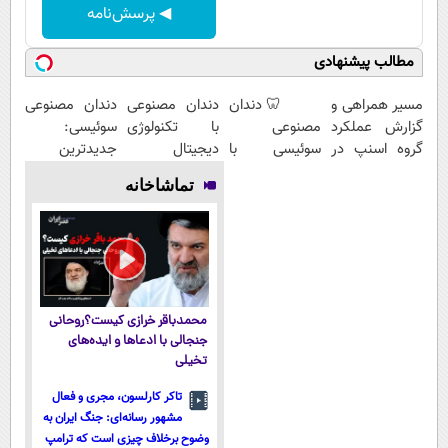
◀ پرسش‌نامه
مطالب پیشنهادی
مسیر همراهی و
🦷 دندان
دندان مصنوعی
دندان مصنوعی
گزارش عملکرد
مصنوعی
با تکنولوژی
سوئیسی:
گروه اسنپ در
سوئیسی با
دیجیتال
جدیدترین
۱۴۰۴
تکنولوژی
سوئیسی🇨🇭
فناوری اروپا،
تماشاخانه
دیجیتال |
سبک و مقاوم |
پرداخت در 4
پرداخت قسطی
قسط |📍 تهران
محمدباقر خرازی کیست؟روحانی
جنجالی با ادعاها و ایده‌های
تخیلی
تاکر کارلسون، مجری و فعال
مشهور رسانه‌ای: جنگ ایران به
وضوح برخلاف چیزی است که ترامپ