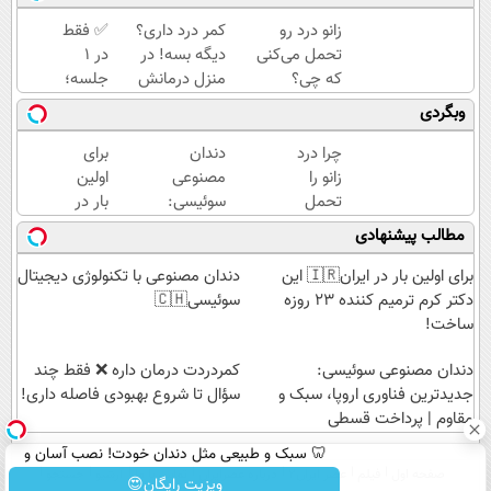
زانو درد رو
کمر درد داری؟
✅ فقط
تحمل می‌کنی
دیگه بسه! در
در 1
که چی؟
منزل درمانش
جلسه؛
راه‌حلش
کن
پوستت
وبگردی
همین‌جاست!
(◀پرسش‌نامه)
رو ببین
که
چرا درد
دندان
برای
چطور
زانو را
مصنوعی
اولین
جوون‌تر
تحمل
سوئیسی:
بار در
می‌شه
می‌کنی؟
جدیدترین
ایران
مطالب پیشنهادی
خیلی
فناوری
🇮🇷
ساده
اروپا،
این
برای اولین بار در ایران🇮🇷 این
دندان مصنوعی با تکنولوژی دیجیتال
درمنزل
سبک و
دکتر
دکتر کرم ترمیم کننده 23 روزه
سوئیسی🇨🇭
درمانش
مقاوم |
کرم
ساخت!
کن
پرداخت
ترمیم
دندان مصنوعی سوئیسی:
قسطی
کننده
‌کمردردت درمان داره ❌ فقط چند
جدیدترین فناوری اروپا، سبک و
23
سؤال تا شروع بهبودی فاصله‌ داری!
مقاوم | پرداخت قسطی
روزه
ساخت!
🦷 سبک و طبیعی مثل دندان خودت! نصب آسان و
صفحه اول
فیلم
عصر ایران۲
درباره عصرایران
تماس با ما
آرشیو
جستجو
پرداخت اقساطی 💳 📍 تهران
ویزیت رایگان😍