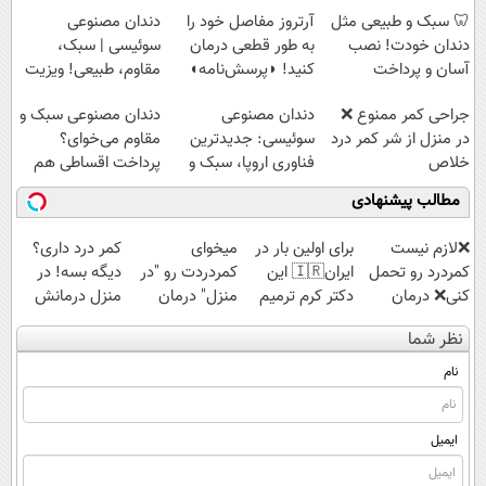
پرداخت قسطی
🦷 سبک و طبیعی مثل
آرتروز مفاصل خود را
دندان مصنوعی
دندان خودت! نصب
به طور قطعی درمان
سوئیسی | سبک،
آسان و پرداخت
کنید! ◗پرسش‌نامه◖
مقاوم، طبیعی! ویزیت
اقساطی 💳 📍 تهران
رایگان+پرداخت
جراحی کمر ممنوع ❌
دندان مصنوعی
دندان مصنوعی سبک و
اقساطی😍
در منزل از شر کمر درد
سوئیسی: جدیدترین
مقاوم می‌خوای؟
خلاص
فناوری اروپا، سبک و
پرداخت اقساطی هم
شوید◂پرسش‌نامه
مقاوم | پرداخت
داریم!😍 | 📍تهران
مطالب پیشنهادی
قسطی
❌لازم نیست
برای اولین بار در
میخوای
کمر درد داری؟
کمردرد رو تحمل
ایران🇮🇷 این
کمردردت رو "در
دیگه بسه! در
کنی❌ درمان
دکتر کرم ترمیم
منزل" درمان
منزل درمانش
بدون جراحی و
کننده 23 روزه
کنی؟ (◂فیلم +
کن
نظر شما
قرص
ساخت!
◂پرسش‌نامه)
(◀پرسش‌نامه)
(پرسشنامه)
نام
ایمیل