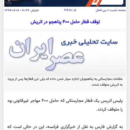
سیاسی
صفحه نخست
»
بین الملل
کد
۴۱۴۸۷۱
انتشار:
۲۰:۳۶ - ۰۹-۰۶-۱۳۹۴
اقتصاد
توقف قطار حامل 400 پناهجو در اتریش
جامعه
اقتصادی
ورزشی
اجتماعی
خودرو
بین الملل
حوادث
فرهنگ و هنر
سیاست خارجی
سلامت
علم و دانش
یک برش دانایی
قرآن
فناوری و It
محیط زیست
مقامات مجارستانی به پناهجویان اجازه سوار شدن داده اند ولی این قطارها پس از ورود
گوناگون
علمی
به اتریش متوقف شدند.
سفر و تفریح
فیلم
سرگرمی
اخبار کریپتو
پلیس اتریس یک قطار مجارستانی که حامل 400 مهاجر غیرقانونی بود
عصر ایران 2
اقتصاد
باشگاه مغز
را متوقف کردند.
آموزش زبان
خواندنی ها و دیدنی ها
ورزش
مجله تصویری سلاح
داستان کوتاه
سیاست
به گزارش فارس به نقل از خبرگزاری فرانسه،‌ این در حالی است که