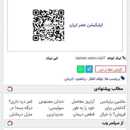
اپلیکیشن عصر ایران
لینک کوتاه:
کپی لینک
‌گزارش خطا در خبر
برچسب ها:
توقف قطار
،
پناهجو
،
اتریش
مطالب پیشنهادی
ماشین برلیانس
آرتروز مفاصل
دندان مصنوعی
کمر درد داری؟
گذاشتی برای
خود را به طور
سوئیسی:
دیگه بسه! در
فروش؟ با خیال
قطعی درمان
جدیدترین
منزل درمانش
راحت بفروش
کنید!
فناوری اروپا،
کن
از سراسر وب
◗پرسش‌نامه◖
سبک و مقاوم |
(◀پرسش‌نامه)