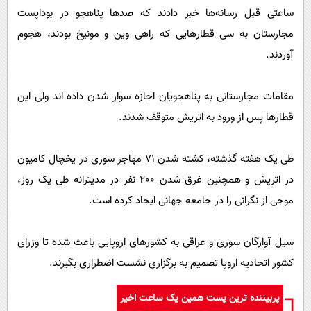
پیامک
سرگرمی
ساعتی قبل رسانه‌ها خبر دادند که صدها پناهجو در بوداپست
روانشناسی
فناوری
مجارستان به سی قطارهایی که راهی وین و مونیخ بودند، هجوم
آوردند.
آشپزی
گوناگون
دانلود
حوادث
مقامات مجارستانی به پناهجویان اجازه سوار شدن داده اند ولی این
محیط زیست
قطارها پس از ورود به اتریش متوقف شدند.
سلامت
طی یک هفته گذشته، کشته شدن 71 مهاجر سوری در یخچال کامیون
فرهنگی
در اتریش و همچنین غرق شدن 200 نفر در مدیترانه طی یک روز،
بین الملل
موجی از نگرانی را در جامعه جهانی ایجاد کرده است.
اجتماعی
حیات وحش
سیل آوارگان سوری و عراقی به کشورهای اروپایی باعث شده تا وزرای
کشور اتحادیه اروپا تصمیم به برگزاری نشست اضطراری بگیرند.
سیاست خارجی
پربیننده ترین پست همین یک ساعت اخیر