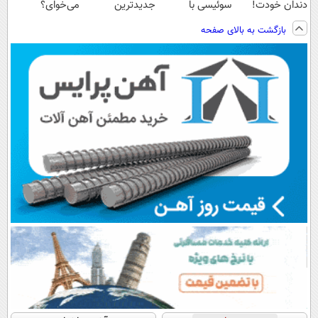
دندان خودت!
سوئیسی با
جدیدترین
می‌خوای؟
نصب آسان و
تکنولوژی
فناوری اروپا،
پرداخت اقساطی
بازگشت به بالای صفحه
پرداخت اقساطی
دیجیتال |
سبک و مقاوم |
هم داریم!😍 |
💳 📍 تهران
پرداخت در 4
پرداخت قسطی
📍تهران
قسط |📍 تهران