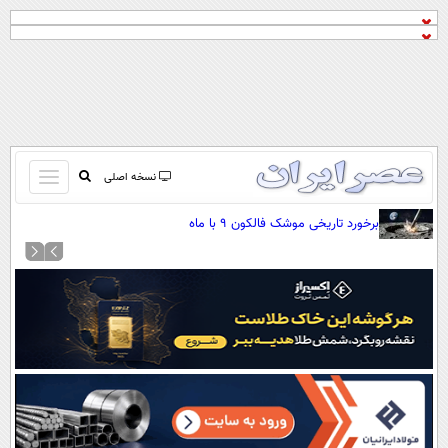
باز
نسخه اصلی
و
صفحه اول
برخورد تاریخی موشک فالکون ۹ با ماه
بسته
تماس با ما
کردن
آرشیو
منو
جستجو
نظرسنجی
آب و هوا
اوقات شرعی
پیوند ها
سواد زندگی