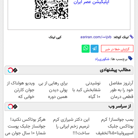
اپلیکیشن عصر ایران
لینک کوتاه:
کپی لینک
‌گزارش خطا در خبر
برچسب ها:
شکوری‌راد
مطالب پیشنهادی
آرتروز مفاصل
نوشیدنی
برای رهایی از بی
ویدیو هولناک از
خود را به طور
شفابخش کبد با
پولی دیدن
جوان کارتن
قطعی درمان
10 گیاه
همین دوره
خوابی که
کنید!
موثر(تخفیف تا
رایگان کافیه!
میلیاردر شد.
از سراسر وب
◗پرسش‌نامه◖
امشب)
(شمارتو وارد کن)
آموزش رایگان
بمب جوانساز! کرم
این دکتر شیرازی کرم
هرگز بوتاکس نکنید!
بوتاکس جلبک
ترمیم زخم ایرانی را
جوانساز جلبک پوست
اسپیرولینا50%تخفیف
ساخت!!!
شمارا ۱۰ سال جوان می