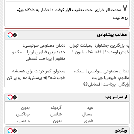
7
محمدباقر خرازی تحت تعقیب قرار گرفت / احضار به دادگاه ویژه
روحانیت
مطالب پیشنهادی
به بزرگترین جشنواره ایمپلنت تهران
دندان مصنوعی سوئیسی:
خوش اومدید! | فقط ۲۵ میلیون !
جدیدترین فناوری اروپا، سبک و
مقاوم | پرداخت قسطی
دندان مصنوعی سوئیسی | سبک،
میخوای کمر دردت برای همیشه
مقاوم، طبیعی! ویزیت
خوب شه؟ ◀ پرسش‌نامه رو پر کن!
رایگان+پرداخت اقساطی😍
از سراسر وب
عید
گردونه
بدون
امسال
شانس
بوتاکس
طوری
بدون
و عمل،
جوون شو
پوچ از
با این
وبگردی