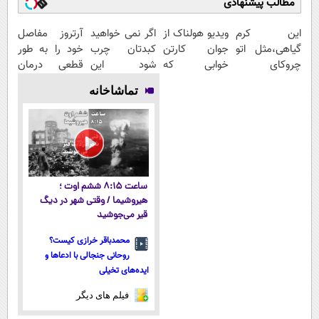
مطالب پیشنهادی
این کرم
ویدیو هولناک از
اگر نمی خواهید
آرتروز مفاصل
گیاهی،مثل اتو
جوان کارتن
کبدتان چرب
خود را به طور
چروکای
خوابی که
شود این
قطعی درمان
پوستتوصاف
میلیاردر شد.
نوشیدنی خوش
کنید!
تماشاخانه
میکنه!50%تخفیف
آموزش رایگان
طعم را بنوشید
◗پرسش‌نامه◖
ساعت ۸:۱۵ ششم اوت ؛
هیروشیما / وقتی شهر در دیگ
قیر می‌جوشید
محمدباقر خرازی کیست؟
روحانی جنجالی با ادعاها و
ایده‌های تخیلی
فیلم های دیگر