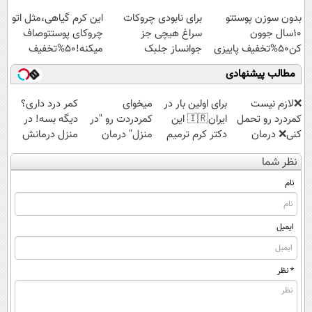
کند
بدون سوزن پوستتو
برای نابودی چروکات
این کرم گیاهی،مثل اتو
10سال جوون
سراغ هیچی جز
چروکای پوستتوصاف
کن50%تخفیف پاییزی
جوانساز جلبک
میکنه!50%تخفیف
نرو(تخفیف40%)
مطالب پیشنهادی
❌لازم نیست
برای اولین بار در
میخوای
کمر درد داری؟
کمردرد رو تحمل
ایران🇮🇷 این
کمردردت رو "در
دیگه بسه! در
کنی❌ درمان
دکتر کرم ترمیم
منزل" درمان
منزل درمانش
بدون جراحی و
کننده 23 روزه
کنی؟ (◂فیلم +
کن
نظر شما
قرص
ساخت!
◂پرسش‌نامه)
(◀پرسش‌نامه)
(پرسشنامه)
نام
ایمیل
* نظر