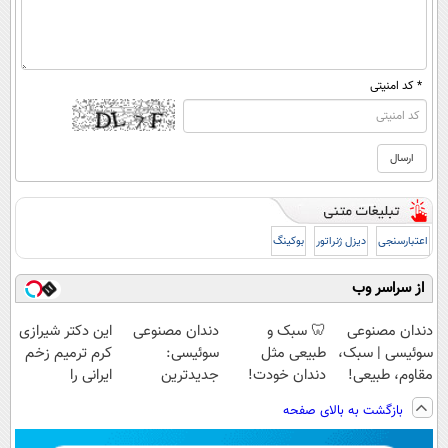
* کد امنیتی
اعتبارسنجی
دیزل ژنراتور
بوکینگ
از سراسر وب
دندان مصنوعی
🦷 سبک و
دندان مصنوعی
این دکتر شیرازی
سوئیسی | سبک،
طبیعی مثل
سوئیسی:
کرم ترمیم زخم
مقاوم، طبیعی!
دندان خودت!
جدیدترین
ایرانی را
ویزیت
نصب آسان و
فناوری اروپا،
ساخت!!!
بازگشت به بالای صفحه
رایگان+پرداخت
پرداخت اقساطی
سبک و مقاوم |
اقساطی😍
💳 📍 تهران
پرداخت قسطی