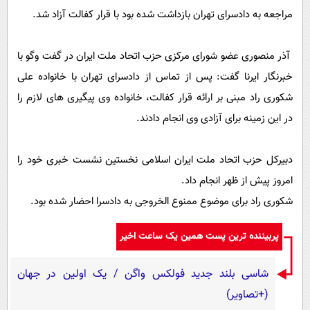
پیامک
سرگرمی
مراجعه به دادسرای تهران بازداشت شده بود با قرار کفالت آزاد شد.
روانشناسی
فناوری
آذر منصوری عضو شورای مرکزی حزب اتحاد ملت ایران در گفت وگو با
آشپزی
گوناگون
خبرنگار ایرنا گفت: پس از تماس از دادسرای تهران با خانواده علی
دانلود
حوادث
شکوری راد مبنی بر ارائه قرار کفالت، خانواده وی پیگیری های لازم را
محیط زیست
در این زمینه برای آزادی وی انجام دادند.
سلامت
دبیرکل حزب اتحاد ملت ایران اسلامی نخستین نشست خبری خود را
فرهنگی
امروز پیش از ظهر انجام داد.
بین الملل
شکوری راد برای موضوع ممنوع الخروجی به دادسرا احضار شده بود.
اجتماعی
پربیننده ترین پست همین یک ساعت اخیر
حیات وحش
سیاست خارجی
شاسی بلند جدید فولکس واگن / یک اولین در جهان
(+تصاویر)