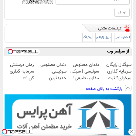
اعتبارسنجی
دیزل ژنراتور
بوکینگ
از سراسر وب
سیگنال رایگان
دندان مصنوعی
دندان مصنوعی
زمان درستش
سرمایه گذاری
سوئیسی | سبک،
سوئیسی:
سرمایه گذاری
میخوای؟ ثبت
مقاوم، طبیعی!
جدیدترین
کن ✅
نام کن
ویزیت
فناوری اروپا،
بازگشت به بالای صفحه
رایگان+پرداخت
سبک و مقاوم |
اقساطی😍
پرداخت قسطی