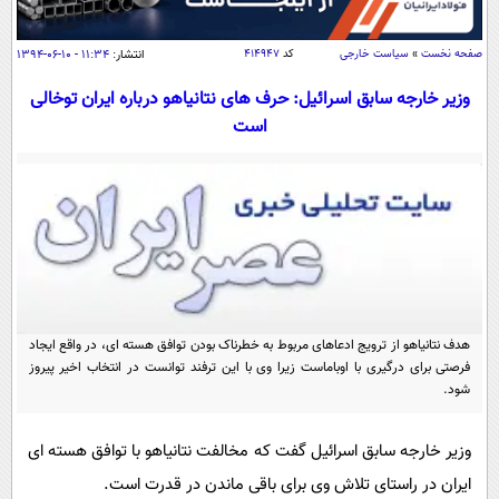
سیاسی
اقتصاد
صفحه نخست
»
سیاست خارجی
کد
۴۱۴۹۴۷
انتشار:
۱۱:۳۴ - ۱۰-۰۶-۱۳۹۴
جامعه
اقتصادی
وزیر خارجه سابق اسرائیل: حرف های نتانیاهو درباره ایران توخالی
ورزشی
اجتماعی
است
خودرو
بین الملل
حوادث
فرهنگ و هنر
سیاست خارجی
سلامت
علم و دانش
یک برش دانایی
قرآن
فناوری و It
محیط زیست
گوناگون
علمی
سفر و تفریح
هدف نتانیاهو از ترویج ادعاهای مربوط به خطرناک بودن توافق هسته ای، در واقع ایجاد
فیلم
سرگرمی
اخبار کریپتو
فرصتی برای درگیری با اوباماست زیرا وی با این ترفند توانست در انتخاب اخیر پیروز
عصر ایران 2
اقتصاد
باشگاه مغز
شود.
آموزش زبان
خواندنی ها و دیدنی ها
ورزش
مجله تصویری سلاح
وزیر خارجه سابق اسرائیل گفت که مخالفت نتانیاهو با توافق هسته ای
داستان کوتاه
سیاست
ایران در راستای تلاش وی برای باقی ماندن در قدرت است.