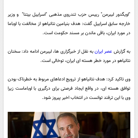
پیامک
سرگرمی
روانشناسی
"اویگدور لیبرمن" رییس حزب تندروی مذهبی "اسراییل بیتنا" و وزیر
فناوری
خارجه سابق اسراییل گفت: هدف بنیامین نتانیاهو از مخالفت با اوباما
آشپزی
گوناگون
در مورد ایران، باقی ماندن بر مسند حکومت است.
دانلود
حوادث
محیط زیست
به گزارش
عصر ایران
به نقل از خبرگزاری ها، لیبرمن ادامه داد: سخنان
سلامت
نتانیاهو در مورد خطر هسته ای ایران، توخالی است.
فرهنگی
وی تاکید کرد: هدف نتانیاهو از ترویج ادعاهای مربوط به خطرناک بودن
بین الملل
توافق هسته ای، در واقع ایجاد فرصتی برای درگیری با اوباماست زیرا
اجتماعی
وی با این ترفند توانست در انتخاب اخیر پیروز شود.
حیات وحش
سیاست خارجی