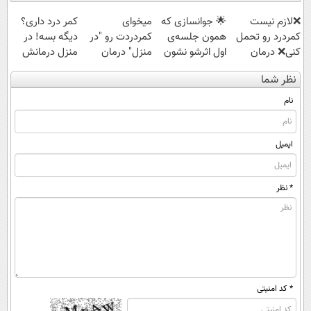
❌لازم نیست
🌟 جوانسازی که
میخوای
کمر درد داری؟
کمردرد رو تحمل
همون جلسه‌ی
کمردردت رو "در
دیگه بسه! در
کنی❌ درمان
اول اثرشو نشون
منزل" درمان
منزل درمانش
بدون جراحی و
می‌ده، ۲۴ ماه
کنی؟ (◂فیلم +
کن
نظر شما
قرص
می‌مونه
◂پرسش‌نامه)
(◀پرسش‌نامه)
(پرسشنامه)
نام
ایمیل
* نظر
* کد امنیتی