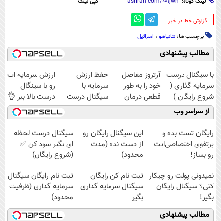
لینک کوتاه:
کپی لینک
‌گزارش خطا در خبر
برچسب ها:
نتانیاهو
،
اسرائیل
مطالب پیشنهادی
با سیگنال درست
آرتروز مفاصل
حفظ ارزش
ارزش سرمایه ات
سرمایه گذاری (
خود را به طور
سرمایه با
رو با سینگال
شروع رایگان )
قطعی درمان
سیگنال درست
درست بالا ببر 👌
کنید!
در لحظه ✅
از سراسر وب
◗پرسش‌نامه◖
(شروع رایگان)
رایگان تست بده و
این سیگنال رایگان رو
سیگنال درست لحظه
پرتفوی اختصاصی‌ایت
از دست نده (مدت
ای بگیر سود کن ✅
رو بساز!
محدود)
(شروع رایگان)
نمیدونی پولت رو چیکار
ثبت نام کن رایگان
ثبت نام رایگان سیگنال
کنی؟ سیگنال رایگان
سیگنال سرمایه گذاری
سرمایه گذاری (ظرفیت
بگیر!
بگیر
محدود)
مطالب پیشنهادی