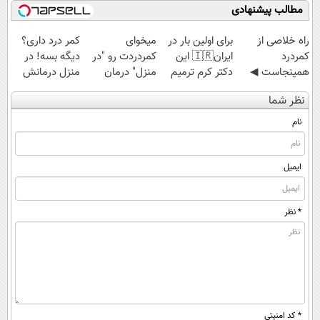
مطالب پیشنهادی
‌راه خلاصی از
برای اولین بار در
میخوای
کمر درد داری؟
کمردرد
ایران🇮🇷 این
کمردردت رو "در
دیگه بسه! در
همینجاست ◀
دکتر کرم ترمیم
منزل" درمان
منزل درمانش
فقط کافیه فرم
کننده 23 روزه
کنی؟ (◂فیلم +
کن
نظر شما
رو پر کنی!
ساخت!
◂پرسش‌نامه)
(◀پرسش‌نامه)
نام
ایمیل
* نظر
* کد امنیتی