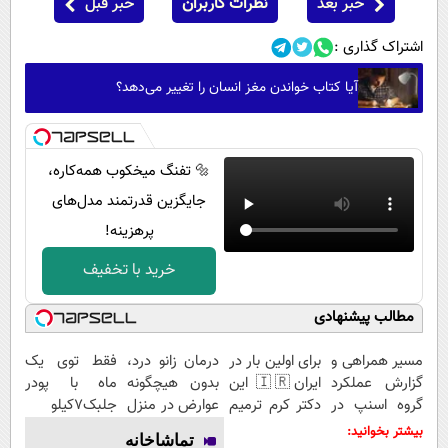
خبر بعد
نظرات کاربران
خبر قبل
اشتراک گذاری :
آیا کتاب خواندن مغز انسان را تغییر می‌دهد؟
🔩 تفنگ میخکوب همه‌کاره،
جایگزین قدرتمند مدل‌های
پرهزینه!
خرید با تخفیف
مطالب پیشنهادی
مسیر همراهی و
برای اولین بار در
درمان زانو درد،
فقط توی یک
گزارش عملکرد
ایران🇮🇷 این
بدون هیچگونه
ماه با پودر
گروه اسنپ در
دکتر کرم ترمیم
عوارض در منزل
جلبک7کیلو
۱۴۰۴
کننده 23 روزه
(◂پرسش‌نامه)
لاغر شو(تعداد
بیشتر بخوانید:
تماشاخانه