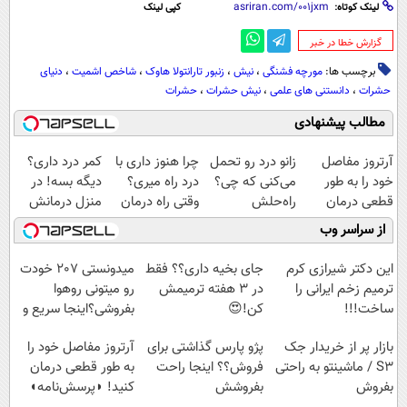
لینک کوتاه:
کپی لینک
‌گزارش خطا در خبر
برچسب ها:
مورچه فشنگی
،
نیش
،
زنبور تارانتولا هاوک
،
شاخص اشمیت
،
دنیای
حشرات
،
دانستنی های علمی
،
نیش حشرات
،
حشرات
مطالب پیشنهادی
آرتروز مفاصل
زانو درد رو تحمل
چرا هنوز داری با
کمر درد داری؟
خود را به طور
می‌کنی که چی؟
درد راه میری؟
دیگه بسه! در
قطعی درمان
راه‌حلش
وقتی راه درمان
منزل درمانش
کنید!
همین‌جاست!
جلو پاته!
کن
از سراسر وب
◗پرسش‌نامه◖
(◀پرسش‌نامه)
این دکتر شیرازی کرم
جای بخیه داری؟؟ فقط
میدونستی 207 خودت
ترمیم زخم ایرانی را
در 3 هفته ترمیمش
رو میتونی روهوا
ساخت!!!
کن!😍
بفروشی؟اینجا سریع و
راحت بفروش
بازار پر از خریدار جک
پژو پارس گذاشتی برای
آرتروز مفاصل خود را
S3 / ماشینتو به راحتی
فروش؟؟ اینجا راحت
به طور قطعی درمان
بفروش
بفروشش
کنید! ◗پرسش‌نامه◖