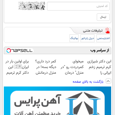
اعتبارسنجی
دیزل ژنراتور
بوکینگ
از سراسر وب
این دکتر شیرازی
میخوای
کمر درد داری؟
برای اولین بار در
کرم ترمیم زخم
کمردردت رو "در
دیگه بسه! در
ایران🇮🇷 این
ایرانی را
منزل" درمان
منزل درمانش
دکتر کرم ترمیم
ساخت!!!
کنی؟ (◂فیلم +
کن
کننده 23 روزه
بازگشت به بالای صفحه
◂پرسش‌نامه)
(◀پرسش‌نامه)
ساخت!