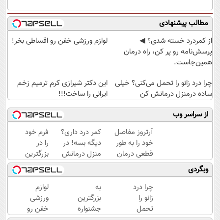
مطالب پیشنهادی
از کمردرد خسته شدی؟ ◀
لوازم ورزشی خفن رو اقساطی بخر!
پرسش‌نامه رو پر کن، راه درمان
همین‌جاست.
چرا درد زانو را تحمل می‌کنی؟ خیلی
این دکتر شیرازی کرم ترمیم زخم
ساده درمنزل درمانش کن
ایرانی را ساخت!!!
از سراسر وب
آرتروز مفاصل
کمر درد داری؟
فرم خود
خود را به طور
دیگه بسه! در
را در
قطعی درمان
منزل درمانش
بزرگترین
کنید!
کن
جشنواره
وبگردی
◗پرسش‌نامه◖
(◀پرسش‌نامه)
ایمپلنت
تهران پر
چرا درد
به
لوازم
کنید ! |
زانو را
بزرگترین
ورزشی
فقط ۲۵
تحمل
جشنواره
خفن رو
میلیون
می‌کنی؟
ایمپلنت
اقساطی