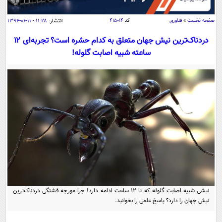
سیاسی
اقتصاد
صفحه نخست
»
فناوری
کد
۴۱۵۰۱۴
انتشار:
۱۱:۲۸ - ۱۱-۰۶-۱۳۹۴
جامعه
اقتصادی
دردناک‌ترین نیش جهان متعلق به کدام حشره است؟ تجربه‌ای ۱۲
ساعته شبیه اصابت گلوله!
ورزشی
اجتماعی
خودرو
بین الملل
حوادث
فرهنگ و هنر
سیاست خارجی
سلامت
علم و دانش
یک برش دانایی
قرآن
فناوری و It
محیط زیست
گوناگون
علمی
سفر و تفریح
فیلم
سرگرمی
اخبار کریپتو
عصر ایران 2
اقتصاد
باشگاه مغز
آموزش زبان
خواندنی ها و دیدنی ها
ورزش
نیشی شبیه اصابت گلوله که تا ۱۲ ساعت ادامه دارد! چرا مورچه فشنگی دردناک‌ترین
مجله تصویری سلاح
نیش جهان را دارد؟ پاسخ علمی را بخوانید.
داستان کوتاه
سیاست