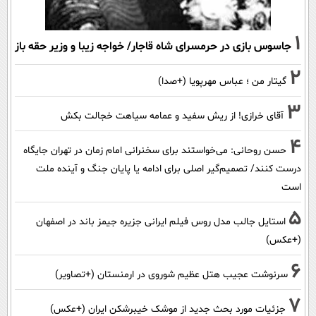
1
جاسوس بازی در حرمسرای شاه قاجار/ خواجه زیبا و وزیر حقه باز
2
گیتار من ؛ عباس مهرپویا (+صدا)
3
آقای خرازی! از ریش سفید و عمامه سیاهت خجالت بکش
4
حسن روحانی: می‌خواستند برای سخنرانی امام زمان در تهران جایگاه
درست کنند/ تصمیم‌گیر اصلی برای ادامه یا پایان جنگ و آینده ملت
است
5
استایل جالب مدل روس فیلم ایرانی جزیره جیمز باند در اصفهان
(+عکس)
6
سرنوشت عجیب هتل عظیم شوروی در ارمنستان (+تصاویر)
7
جزئیات مورد بحث جدید از موشک خیبرشکن ایران (+عکس)