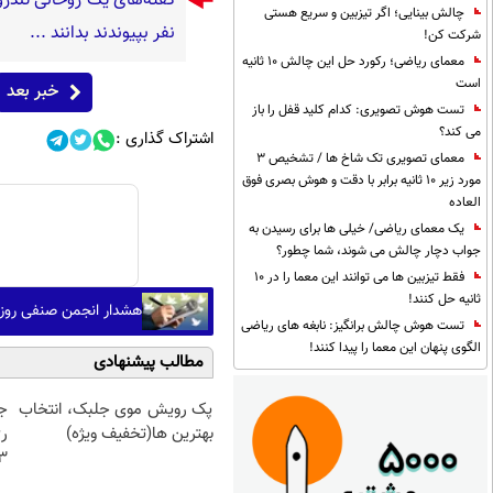
چالش بینایی؛ اگر تیزبین و سریع هستی
نفر بپیوندند بدانند ...
شرکت کن!
معمای ریاضی؛ رکورد حل این چالش 10 ثانیه
است
خبر بعد
تست هوش تصویری: کدام کلید قفل را باز
می کند؟
اشتراک گذاری :
معمای تصویری تک شاخ ها / تشخیص 3
مورد زیر 10 ثانیه برابر با دقت و هوش بصری فوق
العاده
یک معمای ریاضی/ خیلی ها برای رسیدن به
جواب دچار چالش می شوند، شما چطور؟
فقط تیزبین ها می توانند این معما را در 10
ثانیه حل کنند!
هشدار انجمن صنفی روزنا
تست هوش چالش برانگیز: نابغه های ریاضی
الگوی پنهان این معما را پیدا کنند!
مطالب پیشنهادی
پک رویش موی جلبک، انتخاب
ج
بهترین ها(تخفیف ویژه)
ر
3برابر می 