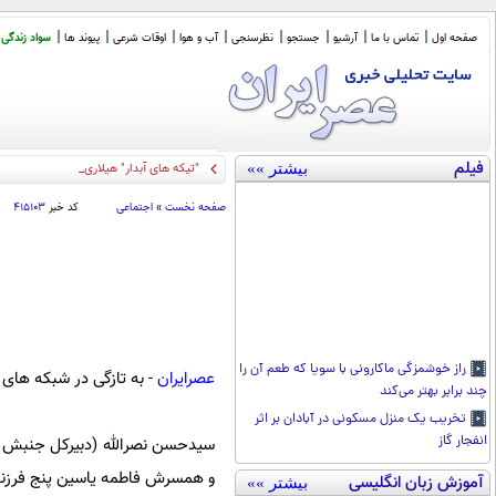
صفحه اول
تماس با ما
آرشیو
جستجو
نظرسنجی
آب و هوا
اوقات شرعی
پیوند ها
سواد زندگی
فیلم
بیشتر »»
"تیکه های آبدار" هیلاری کلینتون به ترامپ
صفحه نخست
»
اجتماعی
کد خبر
۴۱۵۱۰۳
راز خوشمزگی ماکارونی با سویا که طعم آن را
عصرایران
- به تازگی در شبکه های 
چند برابر بهتر می‌کند
تخریب یک منزل مسکونی در آبادان بر اثر
انفجار گاز
و همسرش فاطمه یاسین پنج فرزند
آموزش زبان انگلیسی
بیشتر »»