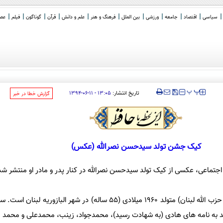
سیاسی
اقتصاد
جامعه
ورزشی
بین الملل
فرهنگ و هنر
علم و دانش
قرآن
گوناگون
فیلم
عصر 
:
_
‍‍‍ پ
پ
تاریخ انتشار:
۱۳:۰۵ - ۱۱-۰۶-۱۳۹۴
‌گزارش خطا در خبر
کیک جشن تولد سیدحسن نصرالله (عکس)
اجتماعی، عکسی از کیک تولد سیدحسن نصرالله در کنار پدر و مادر او منتشر ش
سیدحسن نصرالله (دبیرکل جنبش حزب الله لبنان) متولد 1960 میلادی (55 ساله) در شهر ال
 به نامه های هادی (به شهادت رسید)، محمدجواد، زینب، محمدعلی و محمد م