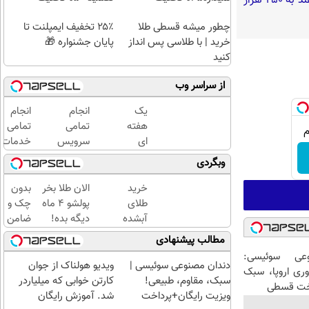
گفته‌های یک روحانی تندرو و ردپای بیش از ۳ یا ۴ جرم جدی امنیتی و کیفری / آن‌هایی که می‌خواهند به ۲۵۰ هزار
چطور میشه قسطی طلا
۲۵٪ تخفیف ایمپلنت تا
خرید | با طلاسی پس انداز
پایان جشنواره 🎁
کنید
از سراسر وب
یک
انجام
انجام
هفته
تمامی
تمامی
ای
سرویس
خدمات
کتابت
های
خودرویی
وبگردی
را با
ماشین
در محل
مجوز
درمحل
با یدک
خرید
الان طلا بخر
بدون
رسمی
دات کام
طلای
پولشو 4 ماه
چک و
چاپ
آبشده
دیگه بده!
ضامن
کن !
حتی با
سرمایه‌گذاری
تا 100
مطالب پیشنهادی
کلیک
۱۰۰هزارتومان
طلا با اقساط
میلیون
عی سوئیسی:
کن تا
بی‌بهره
اعتبار
دندان مصنوعی سوئیسی |
ویدیو هولناک از جوان
وری اروپا، سبک
فرصت
خرید
سبک، مقاوم، طبیعی!
کارتن خوابی که میلیاردر
اخت قسطی
هست
طلا
ویزیت رایگان+پرداخت
شد. آموزش رایگان
!