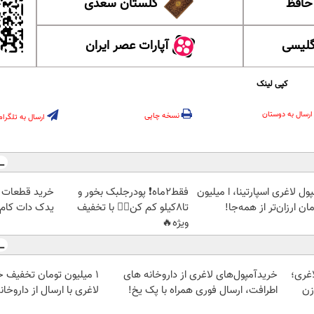
 حافظ
گلستان سعدی
گلیسی
آپارات عصر ایران
کپی لینک
ارسال به دوستان
نسخه چاپی
ارسال به تلگرام
ول لاغری اسپارتینا، ا میلیون
فقط2ماه❗ پودرجلبک بخور و
خرید قطعات و
ان ارزان‌تر از همه‌جا!
تا8کیلو کم کن👌🏻 با تخفیف
یدک دات کام
ویژه🔥
غری؛
خریدآمپول‌های لاغری از داروخانه های
1 میلیون تومان تخفیف خ
زن
اطرافت، ارسال فوری همراه با پک یخ!
لاغری با ارسال از داروخان