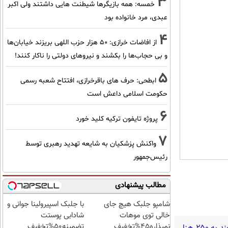
3
خمسه: همه بازیگرها شیطنت هایی داشتند ولی اکبر
عبدی، مرد خانواده بود
4
از افاضات خرازی: ۵۰ هزار حزب اللهی بریزند خیابان‌ها
و بی حجاب‌ها را بکشند و نیرو‌های دولتی را ناکار کنند!
5
ابطحی: حرف های باقرخرازی، افتتاح شعبه رسمی
حکومت اسلامی داعش است
6
پروژه تایفون ترکیه کلید خورد
7
واکنش پزشکیان به شایعه تهدید رهبری توسط
رئیس‌جمهور
مطالب پیشنهادی
شامپو جلبک هیچ جای
با جلبک اسپیرولینا جوانی و
خالی توی موهات
شادابی پوستت
نمیذاره45%تخفیف
تضمینه50%تخفیف