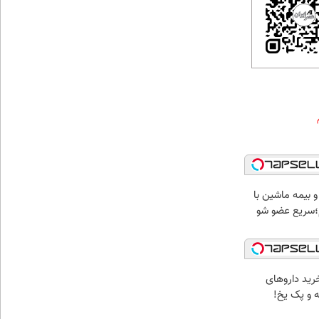
 بیمه ماشین با
؛سریع عضو شو
رید داروهای
ه و پک یخ!