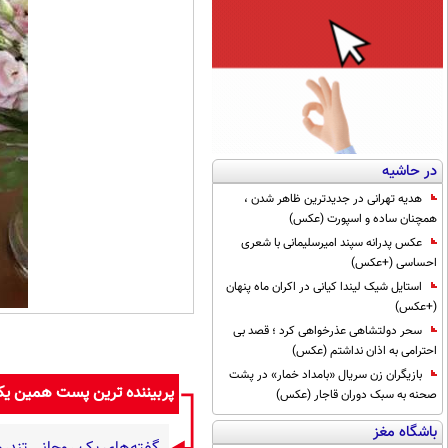
در حاشیه
هدیه تهرانی در جدیدترین ظاهر شدن ،
همچنان ساده و اسپورت (عکس)
عکس پدرانه سپند امیرسلیمانی با شعری
احساسی (+عکس)
استایل شیک لیندا کیانی در اکران ماه پنهان
(+عکس)
سحر دولتشاهی عذرخواهی کرد ؛ قصد بی
احترامی به اذان نداشتم (عکس)
بازیگران زن سریال «بامداد خمار» در پشت
پربیننده ترین پست همین ی
صحنه به سبک دوران قاجار (عکس)
باشگاه مغز