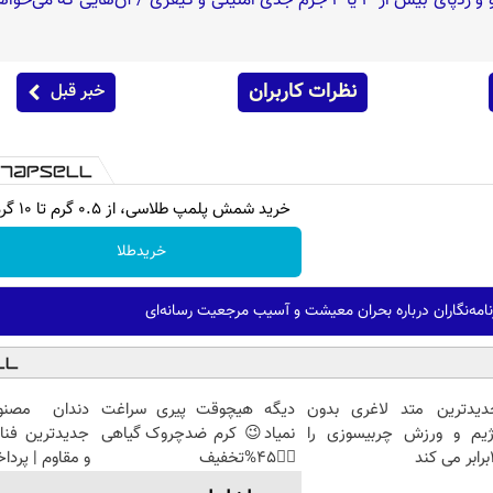
نظرات کاربران
خبر قبل
خرید شمش پلمپ طلاسی، از ۰.۵ گرم تا ۱۰ گرم
خریدطلا
مه‌نگاران درباره بحران معیشت و آسیب مرجعیت رسانه‌ای
دیدترین متد لاغری بدون
دیگه هیچوقت پیری سراغت
دندان مصنو
ژیم و ورزش چربیسوزی را
نمیاد😉 کرم ضدچروک گیاهی
جدیدترین فنا
کند
👈🏻45%تخفیف
و مقاوم | پرد