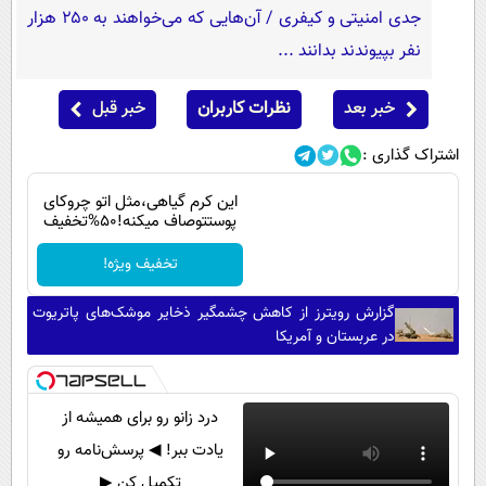
جدی امنیتی و کیفری / آن‌هایی که می‌خواهند به ۲۵۰ هزار
نفر بپیوندند بدانند ...
خبر بعد
نظرات کاربران
خبر قبل
اشتراک گذاری :
این کرم گیاهی،مثل اتو چروکای
پوستتوصاف میکنه!50%تخفیف
تخفیف ویژه!
گزارش رویترز از کاهش چشمگیر ذخایر موشک‌های پاتریوت
در عربستان و آمریکا
درد زانو رو برای همیشه از
یادت ببر! ◀ پرسش‌نامه رو
تکمیل کن ▶