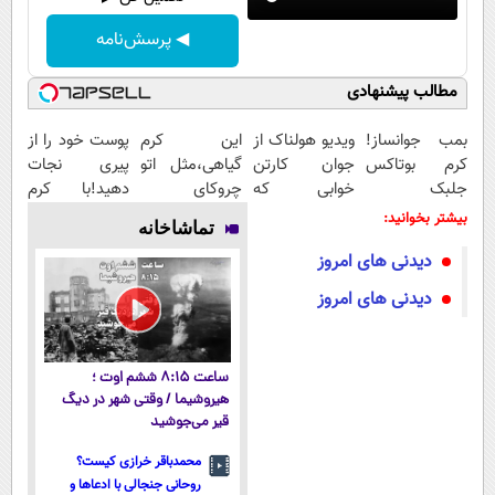
◀ پرسش‌نامه
مطالب پیشنهادی
بمب جوانساز!
ویدیو هولناک از
این کرم
پوست خود را از
کرم بوتاکس
جوان کارتن
گیاهی،مثل اتو
پیری نجات
جلبک
خوابی که
چروکای
دهید!با کرم
اسپیرولینا50%تخفیف
میلیاردر شد.
پوستتوصاف
ضدچروک
بیشتر بخوانید:
تماشاخانه
آموزش رایگان
میکنه!50%تخفیف
جلبک
دیدنی های امروز
دیدنی های امروز
ساعت ۸:۱۵ ششم اوت ؛
هیروشیما / وقتی شهر در دیگ
قیر می‌جوشید
محمدباقر خرازی کیست؟
روحانی جنجالی با ادعاها و