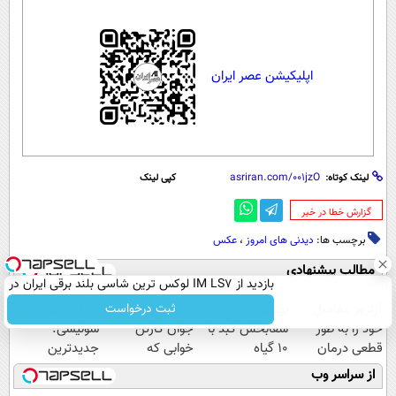
اپلیکیشن عصر ایران
لینک کوتاه:
کپی لینک
‌گزارش خطا در خبر
برچسب ها:
دیدنی های امروز
،
عکس
مطالب پیشنهادی
بازدید از IM LS7 لوکس ترین شاسی بلند برقی ایران در
باشگاه انقلاب
آرتروز مفاصل
نوشیدنی
ویدیو هولناک از
دندان مصنوعی
ثبت درخواست
خود را به طور
شفابخش کبد با
جوان کارتن
سوئیسی:
قطعی درمان
10 گیاه
خوابی که
جدیدترین
کنید!
موثر(تخفیف تا
میلیاردر شد.
فناوری اروپا،
از سراسر وب
◗پرسش‌نامه◖
امشب)
آموزش رایگان
سبک و مقاوم |