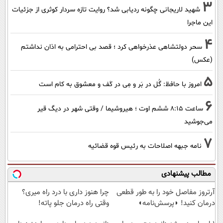
3
شهید لاریجانی چگونه ردیابی شد؟ روایت تازه سردار کوثری از جزئیات
این ماجرا
4
سحر دولتشاهی عذرخواهی کرد ؛ قصد بی احترامی به اذان نداشتم
(عکس)
5
امروز با حافظ: گُل در بَر و مِی در کَف و معشوق به کام است
6
ساعت ۸:۱۵ ششم اوت ؛ هیروشیما / وقتی شهر در دیگ قیر
می‌جوشید
7
نامه جبهه اصلاحات به رئیس قوه قضائیه
مطالب پیشنهادی
آرتروز مفاصل خود را به طور قطعی
چرا هنوز داری با درد راه میری؟
درمان کنید! ◗پرسش‌نامه◖
وقتی راه درمان جلو پاته!