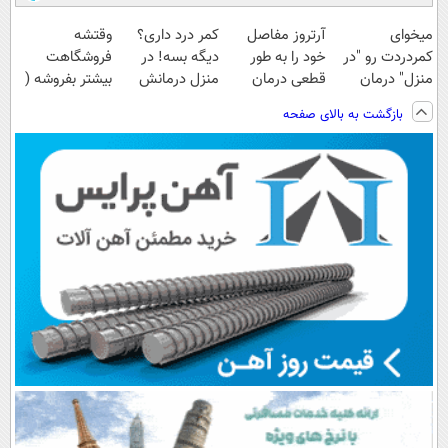
میخوای
آرتروز مفاصل
کمر درد داری؟
وقتشه
کمردردت رو "در
خود را به طور
دیگه بسه! در
فروشگاهت
منزل" درمان
قطعی درمان
منزل درمانش
بیشتر بفروشه (
کنی؟ (◂فیلم +
کنید!
کن
همین الان ثبت
بازگشت به بالای صفحه
◂پرسش‌نامه)
◗پرسش‌نامه◖
(◀پرسش‌نامه)
نام کن )