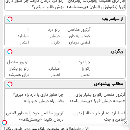
1بار برای همیشه زانودردت رودرمان
زانو درد درمان داره… چرا هنوز داری
کن! (تکنولوژی آلمان) ◂پرسشنامه▸
بهش ظلم می‌کنی؟
از سراسر وب
آرتروز مفاصل
زانو درد
۱
خود را به طور
درمان
میلیارد
قطعی درمان
داره…
اعتبار
کنید!
چرا
خرید
وبگردی
◗پرسش‌نامه◖
هنوز
طلا |
داری
بدون
چرا درد
۱
آرتروز مفصل
بهش
ضامن
زانو را
میلیارد
زانو رو یکبار
ظلم
و چک
تحمل
اعتبار
برای همیشه
می‌کنی؟
می‌کنی؟
خرید
درمان کن!
مطالب پیشنهادی
خیلی
طلا |
◗پرسش‌نامه◖
ساده
بدون
آرتروز مفصل زانو رو یکبار برای
چرا هنوز داری با درد راه میری؟
درمنزل
ضامن
همیشه درمان کن! ◗پرسش‌نامه◖
وقتی راه درمان جلو پاته!
درمانش
و چک
کن
۱ میلیارد اعتبار خرید طلا | بدون
آرتروز مفاصل خود را به طور قطعی
ضامن و چک
درمان کنید! ◗پرسش‌نامه◖
الان وقتشه‼️ با هر وضعیت بانک مو، موی طبیعی بکار!