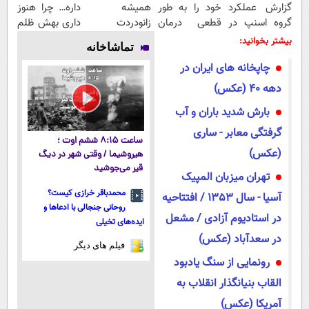
گزارش عملکرد
خود را به طور
همیشه
داره… چرا هنوز
گروه اسنپ در
قطعی درمان
زانودردت
داری بهش ظلم
۱۴۰۴
کنید!
رودرمان کن!
می‌کنی؟
بیشتر بخوانید:
تماشاخانه
◗پرسش‌نامه◖
(تکنولوژی
چاپخانه های ایران در
آلمان)
◂پرسشنامه▸
دهه 40 (عکس)
بارش شدید باران و آب
گرفتگی معابر - ساری
ساعت ۸:۱۵ ششم اوت ؛
(عکس)
هیروشیما / وقتی شهر در دیگ
قیر می‌جوشید
تهران میزبان المپیک
محمدباقر خرازی کیست؟
آسیا - سال 1353 / افتتاحیه
روحانی جنجالی با ادعاها و
در استادیوم آزادی / مشعل
ایده‌های تخیلی
در سعدآباد (عکس)
فیلم های دیگر
رونمایی از سنگ یادبود
القاب بنیانگذار انقلاب به
آمریکا (عکس)