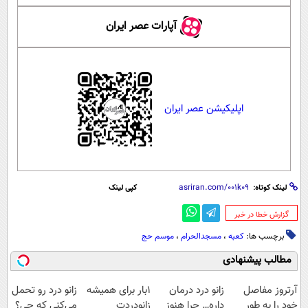
آپارات عصر ایران
اپلیکیشن عصر ایران
لینک کوتاه:
کپی لینک
‌گزارش خطا در خبر
برچسب ها:
کعبه
،
مسجدالحرام
،
موسم حج
مطالب پیشنهادی
آرتروز مفاصل
زانو درد درمان
1بار برای همیشه
زانو درد رو تحمل
خود را به طور
داره… چرا هنوز
زانودردت
می‌کنی که چی؟