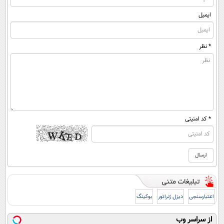
ایمیل
* نظر
* کد امنیتی
اعتبارسنجی
دیزل ژنراتور
بوکینگ
از سراسر وب