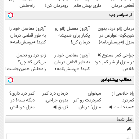
قطعی درمان
داری بهش ظلم
رودرمان کن!
راه‌حلش
کنید!
می‌کنی؟
(تکنولوژی آلمان)
همین‌جاست!
از سراسر وب
◗پرسش‌نامه◖
◂پرسشنامه▸
درمان زانو درد، بدون
آرتروز مفصل زانو رو
آرتروز مفاصل خود را
هیچگونه عوارض در
یکبار برای همیشه
به طور قطعی درمان
منزل (◂پرسش‌نامه)
درمان کن!
کنید! ◂پرسش‌نامه▸
◗پرسش‌نامه◖
جراحی کمر ممنوع ❌
آرتروز مفاصل خود را
زانو درد رو تحمل
در منزل از شر کمر درد
به طور قطعی درمان
می‌کنی که چی؟
خلاص
کنید! ◗پرسش‌نامه◖
راه‌حلش همین‌جاست!
شوید◂پرسش‌نامه
مطالب پیشنهادی
‌راه خلاصی از
میخوای
درمان درد کمر
کمر درد داری؟
کمردرد
کمردردت رو "در
بدون جراحی،
دیگه بسه! در
همینجاست ◀
منزل" درمان
تزریق ◀
منزل درمانش
فقط کافیه فرم
کنی؟ (◂فیلم +
پرسش‌نامه رو پر
کن
نظر شما
رو پر کنی!
◂پرسش‌نامه)
کن ▶
(◀پرسش‌نامه)
نام