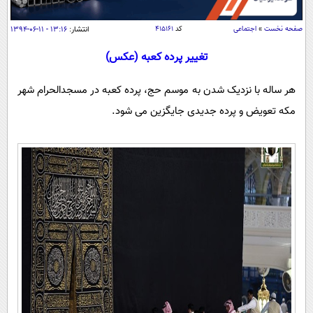
سیاسی
اقتصاد
صفحه نخست
»
اجتماعی
کد
۴۱۵۱۶۱
انتشار:
۱۳:۱۶ - ۱۱-۰۶-۱۳۹۴
جامعه
اقتصادی
تغییر پرده کعبه (عکس)
ورزشی
اجتماعی
خودرو
هر ساله با نزدیک شدن به موسم حج، پرده کعبه در مسجدالحرام شهر
بین الملل
حوادث
مکه تعویض و پرده جدیدی جایگزین می شود.
فرهنگ و هنر
سیاست خارجی
سلامت
علم و دانش
یک برش دانایی
قرآن
فناوری و It
محیط زیست
گوناگون
علمی
سفر و تفریح
فیلم
سرگرمی
اخبار کریپتو
عصر ایران 2
اقتصاد
باشگاه مغز
آموزش زبان
خواندنی ها و دیدنی ها
ورزش
مجله تصویری سلاح
داستان کوتاه
سیاست