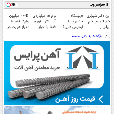
از سراسر وب
این دکتر شیرازی
فروشگاه
وام 15 میلیاردی
❗❗200 میلیون
کرم ترمیم زخم
حضوری یا
آبان تتر | فوری،
وام❗❗ فقط با
ایرانی را
اینترنتی داری؟
فقط با احراز
احراز هویت در
ساخت!!!
راحت محصول و
هویت
آبان تتر
بازگشت به بالای صفحه
خدماتت رو
بفروش