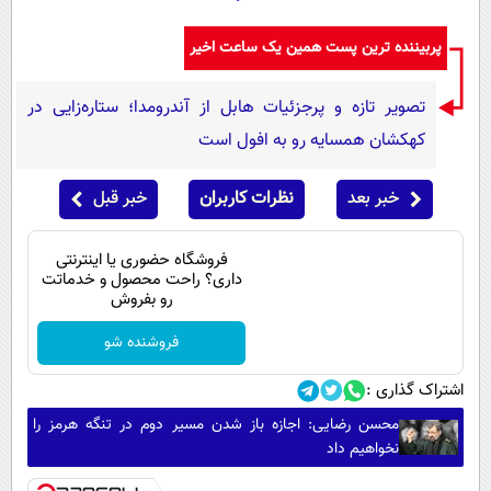
پیامک
سرگرمی
پربیننده ترین پست همین یک ساعت اخیر
روانشناسی
فناوری
آشپزی
گوناگون
تصویر تازه و پرجزئیات هابل از آندرومدا؛ ستاره‌زایی در
دانلود
حوادث
کهکشان همسایه رو به افول است
محیط زیست
خبر بعد
نظرات کاربران
خبر قبل
سلامت
فرهنگی
فروشگاه حضوری یا اینترنتی
داری؟ راحت محصول و خدماتت
بین الملل
رو بفروش
اجتماعی
فروشنده شو
حیات وحش
اشتراک گذاری :
سیاست خارجی
محسن رضایی: اجازه باز شدن مسیر دوم در تنگه هرمز را
نخواهیم داد