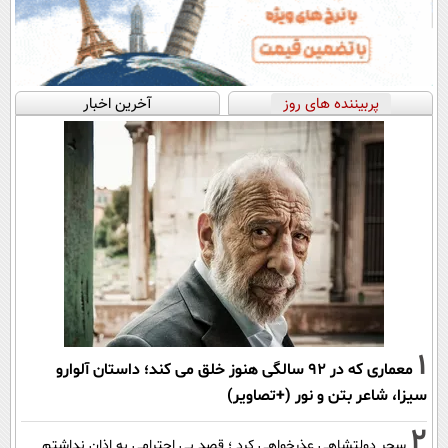
پربیننده های روز
آخرین اخبار
1
معماری که در 92 سالگی هنوز خلق می کند؛ داستان آلوارو
سیزا، شاعر بتن و نور (+تصاویر)
2
سحر دولتشاهی عذرخواهی کرد ؛ قصد بی احترامی به اذان نداشتم