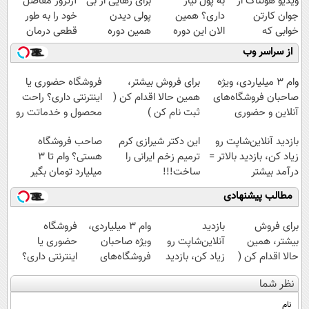
ویدیو هولناک از
به پول نیاز
برای رهایی از بی
آرتروز مفاصل
جوان کارتن
داری؟ همین
پولی دیدن
خود را به طور
خوابی که
الان این دوره
همین دوره
قطعی درمان
میلیاردر شد.
رایگان رو شرکت
رایگان کافیه!
کنید!
از سراسر وب
آموزش رایگان
کن تا دیر نشده!
(شمارتو وارد کن)
◗پرسش‌نامه◖
وام ۳ میلیاردی، ویژه
برای فروش بیشتر،
فروشگاه حضوری یا
صاحبان فروشگاه‌های
همین حالا اقدام کن (
اینترنتی داری؟ راحت
آنلاین و حضوری
ثبت نام کن )
محصول و خدماتت رو
بفروش
بازدید آنلاین‌شاپت رو
این دکتر شیرازی کرم
صاحب فروشگاه
زیاد کن، بازدید بالاتر =
ترمیم زخم ایرانی را
هستی؟ وام تا ۳
درآمد بیشتر
ساخت!!!
میلیارد تومان بگیر
مطالب پیشنهادی
برای فروش
بازدید
وام ۳ میلیاردی،
فروشگاه
بیشتر، همین
آنلاین‌شاپت رو
ویژه صاحبان
حضوری یا
حالا اقدام کن (
زیاد کن، بازدید
فروشگاه‌های
اینترنتی داری؟
ثبت نام کن )
بالاتر = درآمد
آنلاین و حضوری
راحت محصول و
نظر شما
بیشتر
خدماتت رو
بفروش
نام