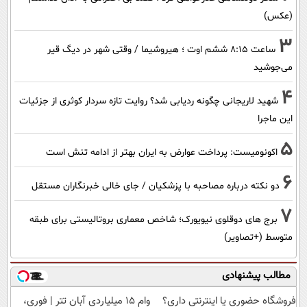
(عکس)
3
ساعت ۸:۱۵ ششم اوت ؛ هیروشیما / وقتی شهر در دیگ قیر
می‌جوشید
4
شهید لاریجانی چگونه ردیابی شد؟ روایت تازه سردار کوثری از جزئیات
این ماجرا
5
اکونومیست: پرداخت عوارض به ایران بهتر از ادامه تنش است
6
دو نکته درباره مصاحبه با پزشکیان / جای خالی خبرنگاران مستقل
7
برج های دوقلوی نیویورک؛ شاخص معماری بروتالیستی برای طبقه
متوسط (+تصاویر)
مطالب پیشنهادی
فروشگاه حضوری یا اینترنتی داری؟
وام 15 میلیاردی آبان تتر | فوری،