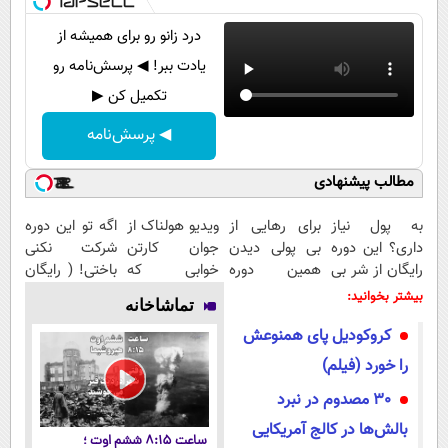
درد زانو رو برای همیشه از
یادت ببر! ◀ پرسش‌نامه رو
تکمیل کن ▶
◀ پرسش‌نامه
مطالب پیشنهادی
به پول نیاز
برای رهایی از
ویدیو هولناک از
اگه تو این دوره
داری؟ این دوره
بی پولی دیدن
جوان کارتن
شرکت نکنی
رایگان از شر بی
همین دوره
خوابی که
باختی! ( رایگان
پولی خلاصت
رایگان کافیه!
میلیاردر شد.
آموزش ببین
بیشتر بخوانید:
تماشاخانه
میکنه
(شمارتو وارد
آموزش رایگان
پولدار شی)
کروکودیل پای همنوعش
کن)
را خورد (فیلم)
30 مصدوم در نبرد
بالش‌ها در کالج آمریکایی
ساعت ۸:۱۵ ششم اوت ؛