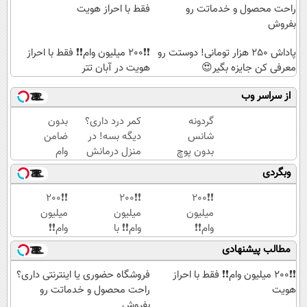
راحت محصول و خدماتت رو
فقط با احراز هویت
بفروش
پاداش 250 هزار تومانی! دوستت رو
❗❗200 میلیون وام❗❗ فقط با احراز
معرفی کن جایزه بگیر😍
هویت در آبان تتر
از سراسر وب
گردونه
کمر درد داری؟
بدون
شانس
دیگه بسه! در
ضامن
بدون پوچ
منزل درمانش
وام
|
کن
بگیر،
وبگردی
بچرخونش
(◀پرسش‌نامه)
طلا
1000 دلار
بخر
❗❗200
❗❗200
❗❗200
تتر ببر!
😍
میلیون
میلیون
میلیون
🔥😍
وام❗❗
وام❗❗ با
وام❗❗
فقط با
احراز
در
مطالب پیشنهادی
احراز
هویت
آبان
هویت
در
تتر
❗❗200 میلیون وام❗❗ فقط با احراز
فروشگاه حضوری یا اینترنتی داری؟
در
آبان
احراز
هویت
راحت محصول و خدماتت رو
آبان
تتر
هویت
بفروش