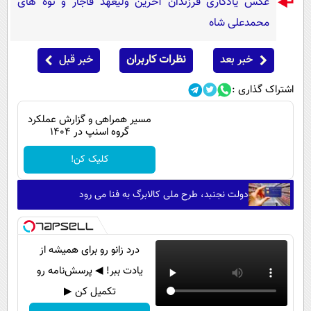
عکس یادگاری فرزندان آخرین ولیعهد قاجار و نوه های
پیامک
سرگرمی
محمدعلی شاه
روانشناسی
فناوری
آشپزی
خبر بعد
نظرات کاربران
خبر قبل
گوناگون
دانلود
حوادث
اشتراک گذاری :
محیط زیست
مسیر همراهی و گزارش عملکرد
گروه اسنپ در ۱۴۰۴
سلامت
کلیک کن!
فرهنگی
بین الملل
دولت نجنبد، طرح ملی کالابرگ به فنا می رود
اجتماعی
حیات وحش
درد زانو رو برای همیشه از
سیاست خارجی
یادت ببر! ◀ پرسش‌نامه رو
تکمیل کن ▶