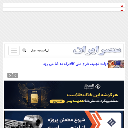
باز
نسخه اصلی
و
صفحه اول
دولت نجنبد، طرح ملی کالابرگ به فنا می رود
بسته
تماس با ما
کردن
آرشیو
منو
جستجو
نظرسنجی
آب و هوا
اوقات شرعی
پیوند ها
سواد زندگی