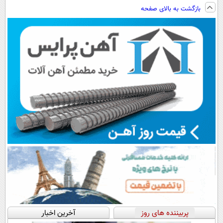
ویزیت
ارزان‌تر از
فناوری اروپا،
ساخت!!!
بازگشت به بالای صفحه
رایگان+پرداخت
همه‌جا!
سبک و مقاوم |
اقساطی😍
پرداخت قسطی
پربیننده های روز
آخرین اخبار