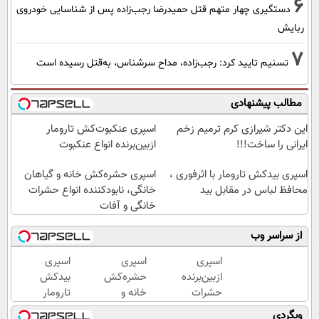
6
دستگیری چهار متهم قتل حمیدرضا رجب‌زاده پس از شناسایی خودروی
ربایش
7
تسنیم تایید کرد: رجب‌زاده، مداح سرشناس، به‌قتل رسیده است
مطالب پیشنهادی
این دکتر شیرازی کرم ترمیم زخم
اسپری عنکبوت‌‌کش تارومار
ایرانی را ساخت!!!
ازبین‌برنده انواع عنکبوت
اسپری بیدکش تارومار با اثرفوری ،
اسپری حشره‌کش خانه و گیاهان
محافظ لباس در مقابل بید
خانگی، نابودکننده انواع حشرات
خانگی و آفات
از سراسر وب
اسپری
اسپری
اسپری
ازبین‌برنده
حشره‌کش
بیدکش
حشرات
خانه و
تارومار
رختخواب،
گیاهان
با
وبگردی