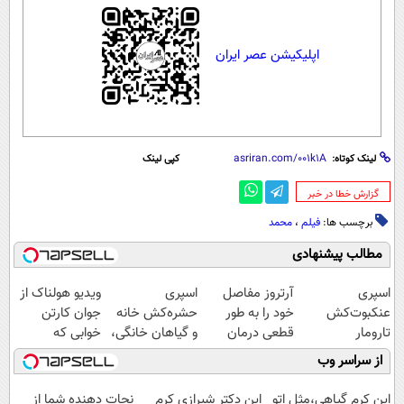
اپلیکیشن عصر ایران
لینک کوتاه:
کپی لینک
‌گزارش خطا در خبر
برچسب ها:
فیلم
،
محمد
مطالب پیشنهادی
اسپری
آرتروز مفاصل
اسپری
ویدیو هولناک از
عنکبوت‌‌کش
خود را به طور
حشره‌کش خانه
جوان کارتن
تارومار
قطعی درمان
و گیاهان خانگی،
خوابی که
ازبین‌برنده انواع
کنید!
نابودکننده انواع
میلیاردر شد.
از سراسر وب
عنکبوت
◗پرسش‌نامه◖
حشرات خانگی و
آموزش رایگان
آفات
این کرم گیاهی،مثل اتو
این دکتر شیرازی کرم
نجات دهنده شما از