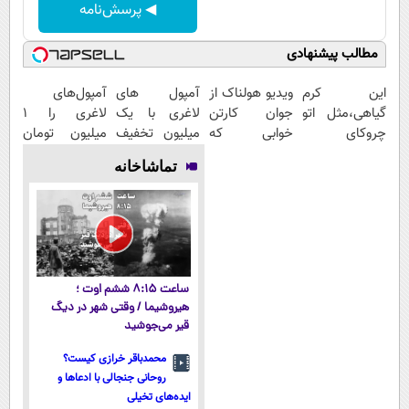
◀ پرسش‌نامه
مطالب پیشنهادی
این کرم
ویدیو هولناک از
آمپول های
آمپول‌های
گیاهی،مثل اتو
جوان کارتن
لاغری با یک
لاغری را ۱
چروکای
خوابی که
میلیون تخفیف
میلیون تومان
پوستتوصاف
میلیاردر شد.
| ارسال از
ارزان‌تر از
تماشاخانه
میکنه!50%تخفیف
آموزش رایگان
داروخانه های
همه‌جا بخر!
معتبر
ساعت ۸:۱۵ ششم اوت ؛
هیروشیما / وقتی شهر در دیگ
قیر می‌جوشید
محمدباقر خرازی کیست؟
روحانی جنجالی با ادعاها و
ایده‌های تخیلی