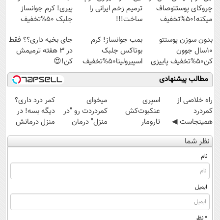
چروکای پوستتوصاف
ترمیم زخم ایرانی را
پیری! کرم جوانساز
میکنه!50%تخفیف
ساخت!!!
جلبک 50%تخفیف
بدون سوزن پوستتو
بمب جوانساز! کرم
جای بخیه داری؟؟ فقط
10سال جوون
بوتاکس جلبک
در 3 هفته ترمیمش
کن50%تخفیف پاییزی
اسپیرولینا50%تخفیف
کن!😍
مطالب پیشنهادی
‌راه خلاصی از
اسپری
میخوای
کمر درد داری؟
کمردرد
عنکبوت‌‌کش
کمردردت رو "در
دیگه بسه! در
همینجاست ◀
تارومار
منزل" درمان
منزل درمانش
فقط کافیه فرم
ازبین‌برنده انواع
کنی؟ (◂فیلم +
کن
نظر شما
رو پر کنی!
عنکبوت
◂پرسش‌نامه)
(◀پرسش‌نامه)
نام
ایمیل
* نظر