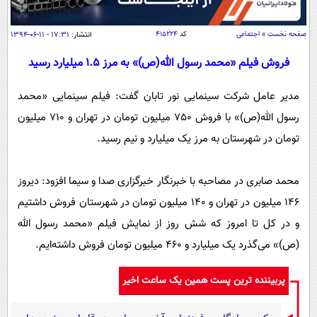
سیاسی
اقتصاد
صفحه نخست
»
اجتماعی
کد
۴۱۵۲۲۴
انتشار:
۱۷:۳۱ - ۱۱-۰۶-۱۳۹۴
جامعه
اقتصادی
فروش فيلم «محمد رسول الله(ص)» به مرز 1.5 ميليارد رسيد
ورزشی
اجتماعی
خودرو
مدیر عامل شرکت سینمایی نور تابان گفت: فیلم سینمایی «محمد
بین الملل
حوادث
رسول الله(ص)» با فروش 750 میلیون تومان در تهران و 710 میلیون
فرهنگ و هنر
سیاست خارجی
سلامت
تومان در شهرستان به مرز یک میلیارد و نیم رسید.
علم و دانش
یک برش دانایی
قرآن
فناوری و It
محمد صابری در مصاحبه با خبرنگار خبرگزاری صدا و سیما افزود: دیروز
محیط زیست
گوناگون
علمی
146 میلیون در تهران و 140 میلیون تومان در شهرستان فروش داشتیم
سفر و تفریح
فیلم
سرگرمی
و در کل تا امروز که شش روز از نمایش فیلم «محمد رسول الله
اخبار کریپتو
(ص)» می‌گذرد یک میلیارد و 460 میلیون تومان فروش داشته‌ایم.
عصر ایران 2
اقتصاد
باشگاه مغز
آموزش زبان
خواندنی ها و دیدنی ها
ورزش
مجله تصویری سلاح
پربیننده ترین پست همین یک ساعت اخیر
داستان کوتاه
سیاست