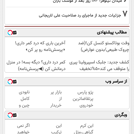
میدان نیلوفر؛ ۱۶۳ روز بعد از موشک باران
7
جزئیات جدید از ماجرای رد صلاحیت علی لاریجانی
مطالب پیشنهادی
وقت بوتاکستو کنسل کن!(ضد
آخرین باری که درد کمر داری!
چروک طبیعی/بدون عوارض)
◗پرسش‌نامه رو پر کن◖
کشف جدید: جلبک اسپیرولینا پیری
کمر درد داری؟ دیگه بسه! در منزل
را متوقف می کند50%تخفیف
درمانش کن (◀پرسش‌نامه)
از سراسر وب
پژو پارس
بازار پر
نابودی
پرتقاضاترین
از
کامل
خودروی
خریدار
چین و
ایران | برای
جک
چروک
وبگردی
فروشش
S3 /
با کرم
فرصت رو از
ماشینتو
آلمانی۴۰٪تخفیف
این کرم
این
اگر نمی
دست نده!
به
گیاهی،مثل
ترکیب
خواهید