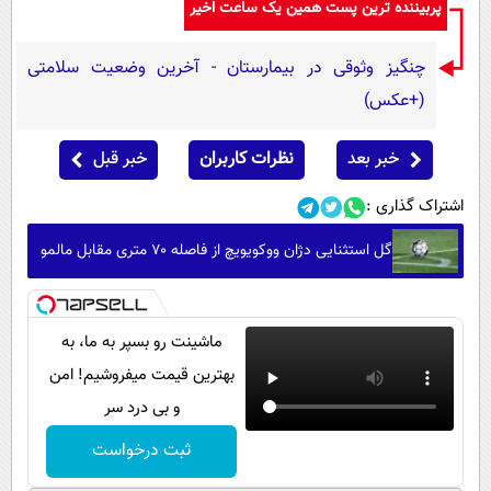
پربیننده ترین پست همین یک ساعت اخیر
چنگیز وثوقی در بیمارستان - آخرین وضعیت سلامتی
(+عکس)
خبر بعد
نظرات کاربران
خبر قبل
اشتراک گذاری :
گل استثنایی دژان ووکویویچ از فاصله ۷۰ متری مقابل مالمو
ماشینت رو بسپر به ما، به
بهترین قیمت میفروشیم! امن
و بی درد سر
ثبت درخواست