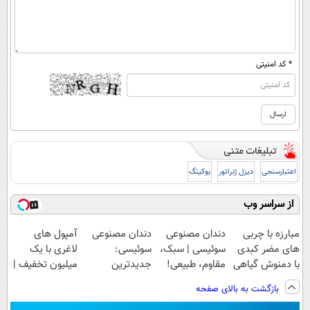
* کد امنیتی
اعتبارسنجی
دیزل ژنراتور
بوکینگ
از سراسر وب
مبارزه با چربی
دندان مصنوعی
دندان مصنوعی
آمپول های
های مضر کبدی
سوئیسی | سبک،
سوئیسی:
لاغری با یک
با دمنوش گیاهی
مقاوم، طبیعی!
جدیدترین
میلیون تخفیف |
پاکسازی
ویزیت
فناوری اروپا،
ارسال از
بازگشت به بالای صفحه
کبد(تخفیف تا
رایگان+پرداخت
سبک و مقاوم |
داروخانه های