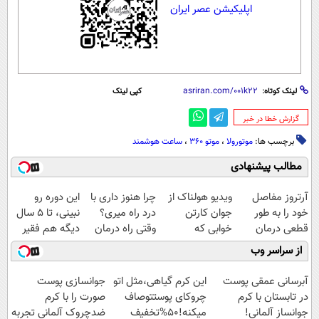
اپلیکیشن عصر ایران
لینک کوتاه:
کپی لینک
‌گزارش خطا در خبر
برچسب ها:
موتورولا
،
موتو 360
،
ساعت هوشمند
مطالب پیشنهادی
آرتروز مفاصل
ویدیو هولناک از
چرا هنوز داری با
این دوره رو
خود را به طور
جوان کارتن
درد راه میری؟
نبینی، تا 5 سال
قطعی درمان
خوابی که
وقتی راه درمان
دیگه هم فقیر
کنید!
میلیاردر شد.
جلو پاته!
می‌مونی! همین
از سراسر وب
◗پرسش‌نامه◖
آموزش رایگان
الان ثبت نام کن
آبرسانی عمقی پوست
این کرم گیاهی،مثل اتو
جوانسازی پوست
در تابستان با کرم
چروکای پوستتوصاف
صورت را با کرم
جوانساز آلمانی!
میکنه!50%تخفیف
ضدچروک آلمانی تجربه