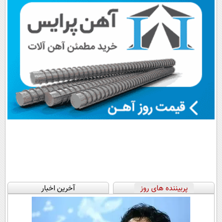
امشب)
اقساطی😍
پرداخت قسطی
معتبر
پربیننده های روز
آخرین اخبار