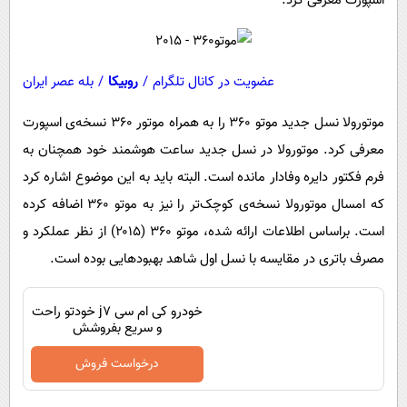
اسپورت معرفی کرد.
پیامک
سرگرمی
روانشناسی
فناوری
آشپزی
گوناگون
عضویت در کانال تلگرام
/
روبیکا
/
بله عصر ایران
دانلود
حوادث
موتورولا نسل جدید موتو ۳۶۰ را به همراه موتور ۳۶۰ نسخه‌ی اسپورت
محیط زیست
معرفی کرد. موتورولا در نسل جدید ساعت هوشمند خود همچنان به
فرم فکتور دایره وفادار مانده است. البته باید به این موضوع اشاره کرد
سلامت
که امسال موتورولا نسخه‌ی کوچک‌تر را نیز به موتو ۳۶۰ اضافه کرده
فرهنگی
است. براساس اطلاعات ارائه شده، موتو ۳۶۰ (۲۰۱۵) از نظر عملکرد و
بین الملل
مصرف باتری در مقایسه با نسل اول شاهد بهبود‌هایی بوده است.
اجتماعی
خودرو کی ام سی j7 خودتو راحت
حیات وحش
و سریع بفروشش
سیاست خارجی
درخواست فروش