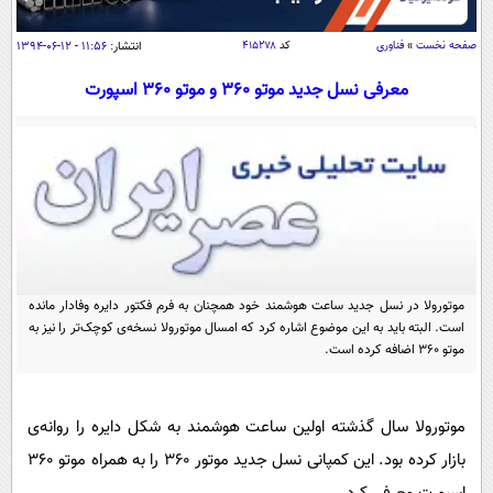
سیاسی
اقتصاد
صفحه نخست
»
فناوری
کد
۴۱۵۲۷۸
انتشار:
۱۱:۵۶ - ۱۲-۰۶-۱۳۹۴
جامعه
اقتصادی
معرفی نسل جدید موتو 360 و موتو 360 اسپورت
ورزشی
اجتماعی
خودرو
بین الملل
حوادث
فرهنگ و هنر
سیاست خارجی
سلامت
علم و دانش
یک برش دانایی
قرآن
فناوری و It
محیط زیست
گوناگون
موتورولا در نسل جدید ساعت هوشمند خود همچنان به فرم فکتور دایره وفادار مانده
علمی
سفر و تفریح
است. البته باید به این موضوع اشاره کرد که امسال موتورولا نسخه‌ی کوچک‌تر را نیز به
فیلم
سرگرمی
موتو ۳۶۰ اضافه کرده است.
اخبار کریپتو
عصر ایران 2
اقتصاد
باشگاه مغز
آموزش زبان
خواندنی ها و دیدنی ها
ورزش
موتورولا سال گذشته اولین ساعت هوشمند به شکل دایره را روانه‌ی
مجله تصویری سلاح
بازار کرده بود. این کمپانی نسل جدید موتور ۳۶۰ را به همراه موتو ۳۶۰
داستان کوتاه
سیاست