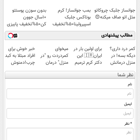
کنید!
جوانساز جلبک چروکاتو
بمب جوانساز! کرم
بدون سوزن پوستتو
مثل اتو صاف میکنه😍
بوتاکس جلبک
10سال جوون
اسپیرولینا50%تخفیف
کن50%تخفیف پاییزی
مطالب پیشنهادی
کمر درد داری؟
برای اولین بار در
میخوای
خبر خوش برای
دیگه بسه! در
ایران🇮🇷 این
کمردردت رو "در
افراد مبتلا به کبد
منزل درمانش
دکتر کرم ترمیم
منزل" درمان
چرب!دمنوش
کن
کننده 23 روزه
کنی؟ (◂فیلم +
سم زدای کبد
نظر شما
(◀پرسش‌نامه)
ساخت!
◂پرسش‌نامه)
با55%تخفیف
نام
ایمیل
* نظر