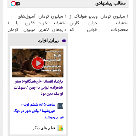
مطالب پیشنهادی
۱ میلیون تومان
ویدیو هولناک از
1 میلیون تومان
آمپول‌های
تخفیف
جوان کارتن
تخفیف خرید
لاغری را ۱
محصولات
خوابی که
داروهای لاغری
میلیون تومان
لاغری؛ یک قدم
میلیاردر شد.
با ارسال از
ارزان‌تر از
تماشاخانه
نزدیک‌تر به
آموزش رایگان
داروخانه و پک
همه‌جا بخر!
شروع کاهش
یخ!
وزن
پارتیا، افسانه «آن‌شیگائو»؛ سفر
شاهزاده ایرانی به چین / سوغات
او یک دین بود
ساعت ۸:۱۵ ششم اوت ؛
هیروشیما / وقتی شهر در دیگ
قیر می‌جوشید
فیلم های دیگر