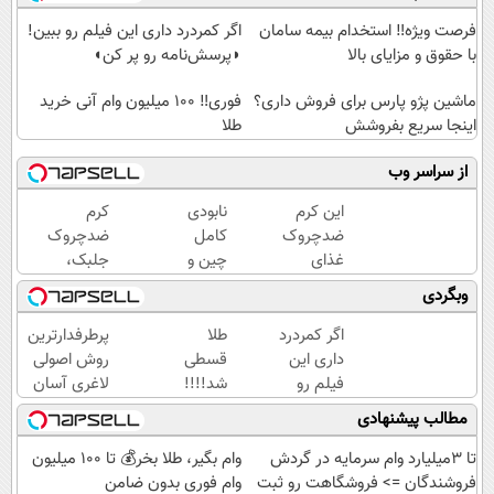
فرصت ویژه‼️ استخدام بیمه سامان
اگر کمردرد داری این فیلم رو ببین!
با حقوق و مزایای بالا
◗پرسش‌نامه رو پر کن◖
ماشین پژو پارس برای فروش داری؟
فوری‼️ 100 میلیون وام آنی خرید
اینجا سریع بفروشش
طلا
از سراسر وب
این کرم
نابودی
کرم
ضدچروک
کامل
ضدچروک
غذای
چین و
جلبک،
پوستت
چروک
جوانسازی
وبگردی
رو تامین
با کرم
طبیعی
میکنه
آلمانی۴۰٪تخفیف
پوست
اگر کمردرد
طلا
پرطرفدارترین
(خرید با
شما40%تخفیف
داری این
قسطی
روش اصولی
40%تخفیف)
فیلم رو
شد!!!!
لاغری آسان
ببین!
💰🔥
👈🏻چربیسوز
مطالب پیشنهادی
◗پرسش‌نامه
گیاهی(تخفیف
رو پر کن◖
فقط امروز)
تا 3میلیارد وام سرمایه در گردش
وام بگیر، طلا بخر💰 تا 100 میلیون
فروشندگان => فروشگاهت رو ثبت
وام فوری بدون ضامن