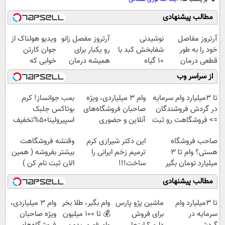
مطالب پیشنهادی
آرتروز مفاصل
نوشیدنی
آرتروز مفصل زانو
ویدیو هولناک از
خود را به طور
شفابخش کبد با
رو یکبار برای
جوان کارتن
قطعی درمان
10 گیاه
همیشه درمان
خوابی که
کنید!
موثر(تخفیف تا
کن!
میلیاردر شد.
از سراسر وب
◗پرسش‌نامه◖
امشب)
◗پرسش‌نامه◖
آموزش رایگان
تا 3میلیارد وام سرمایه
وام ۳ میلیاردی، ویژه
بمب جوانساز! کرم
در گردش فروشندگان
صاحبان فروشگاه‌های
بوتاکس جلبک
=> فروشگاهت رو ثبت
آنلاین و حضوری
اسپیرولینا50%تخفیف
کن
صاحب فروشگاه
این دکتر شیرازی کرم
وقتشه فروشگاهت
هستی؟ وام تا ۳
ترمیم زخم ایرانی را
بیشتر بفروشه ( همین
میلیارد تومان بگیر
ساخت!!!
الان ثبت نام کن )
مطالب پیشنهادی
تا 3میلیارد وام
ماشین پژو پارس
وام بگیر، طلا بخر
وام ۳ میلیاردی،
سرمایه در
برای فروش
💰 تا 100 میلیون
ویژه صاحبان