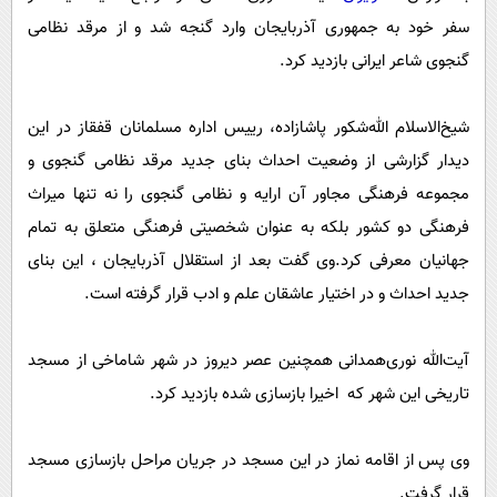
پیامک
سرگرمی
سفر خود به جمهوری آذربایجان وارد گنجه شد و از مرقد نظامی
روانشناسی
فناوری
گنجوی شاعر ایرانی بازدید کرد.
آشپزی
گوناگون
شیخ‌الاسلام الله‌شکور پاشازاده، رییس اداره مسلمانان قفقاز در این
دانلود
حوادث
دیدار گزارشی از وضعیت احداث بنای جدید مرقد نظامی گنجوی و
محیط زیست
مجموعه فرهنگی مجاور آن ارایه و نظامی گنجوی را نه تنها میراث
سلامت
فرهنگی دو کشور بلکه به عنوان شخصیتی فرهنگی متعلق به تمام
فرهنگی
جهانیان معرفی کرد.وی گفت بعد از استقلال آذربایجان ، این بنای
جدید احداث و در اختیار عاشقان علم و ادب قرار گرفته است.
بین الملل
اجتماعی
آیت‌الله‌ نوری‌همدانی همچنین عصر دیروز در شهر شاماخی از مسجد
حیات وحش
تاریخی این شهر که اخیرا بازسازی شده بازدید کرد.
سیاست خارجی
وی پس از اقامه نماز در این مسجد در جریان مراحل بازسازی مسجد
قرار گرفت.