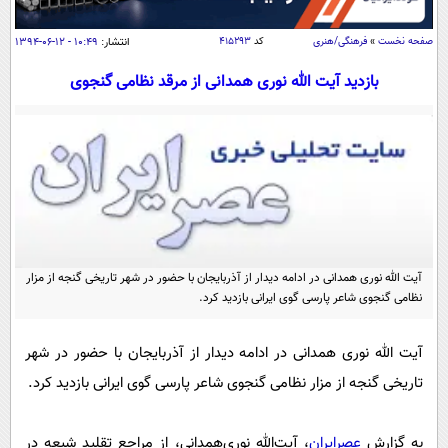
سیاسی
اقتصاد
صفحه نخست
»
فرهنگی/هنری
کد
۴۱۵۲۹۳
انتشار:
۱۰:۴۹ - ۱۲-۰۶-۱۳۹۴
جامعه
اقتصادی
بازدید آیت الله نوری همدانی از مرقد نظامی گنجوی
ورزشی
اجتماعی
خودرو
بین الملل
حوادث
فرهنگ و هنر
سیاست خارجی
سلامت
علم و دانش
یک برش دانایی
قرآن
فناوری و It
محیط زیست
گوناگون
آیت الله نوری همدانی در ادامه دیدار از آذربایجان با حضور در شهر تاریخی گنجه از مزار
علمی
سفر و تفریح
نظامی گنجوی شاعر پارسی گوی ایرانی بازدید کرد.
فیلم
سرگرمی
اخبار کریپتو
عصر ایران 2
اقتصاد
باشگاه مغز
آیت الله نوری همدانی در ادامه دیدار از آذربایجان با حضور در شهر
آموزش زبان
خواندنی ها و دیدنی ها
تاریخی گنجه از مزار نظامی گنجوی شاعر پارسی گوی ایرانی بازدید کرد.
ورزش
مجله تصویری سلاح
داستان کوتاه
سیاست
به گزارش
عصرایران
، آیت‌الله‌ نوری‌همدانی، از مراجع تقلید شیعه در