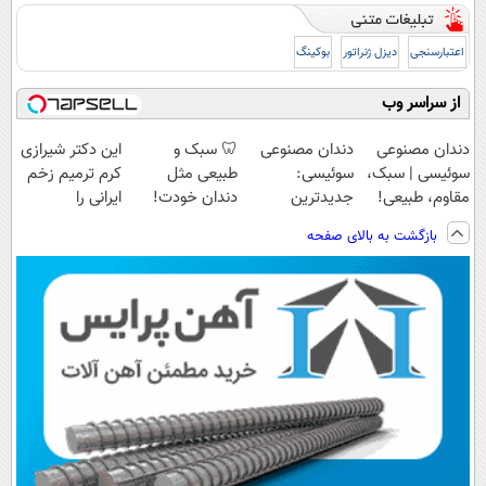
اعتبارسنجی
دیزل ژنراتور
بوکینگ
از سراسر وب
دندان مصنوعی
دندان مصنوعی
🦷 سبک و
این دکتر شیرازی
سوئیسی | سبک،
سوئیسی:
طبیعی مثل
کرم ترمیم زخم
مقاوم، طبیعی!
جدیدترین
دندان خودت!
ایرانی را
ویزیت
فناوری اروپا،
نصب آسان و
ساخت!!!
بازگشت به بالای صفحه
رایگان+پرداخت
سبک و مقاوم |
پرداخت اقساطی
اقساطی😍
پرداخت قسطی
💳 📍 تهران