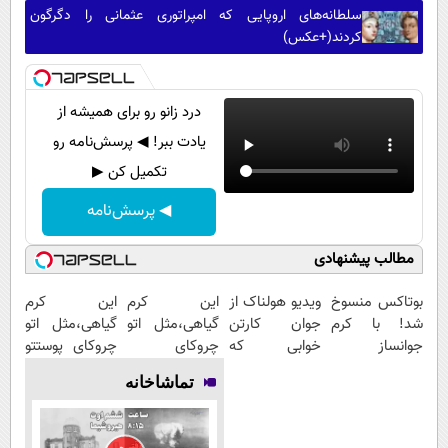
سلطانه‌های اروپایی که امپراتوری عثمانی را دگرگون
کردند(+عکس)
درد زانو رو برای همیشه از
یادت ببر! ◀ پرسش‌نامه رو
تکمیل کن ▶
◀ پرسش‌نامه
مطالب پیشنهادی
بوتاکس منسوخ
ویدیو هولناک از
این کرم
این کرم
شد! با کرم
جوان کارتن
گیاهی،مثل اتو
گیاهی،مثل اتو
جوانساز
خوابی که
چروکای
چروکای پوستتو
جلبک10،12سال
میلیاردر شد.
پوستتوصاف
صاف
تماشاخانه
جوان
آموزش رایگان
میکنه!50%تخفیف
میکنه!+تخفیف
شو50%تخفیف
ویژه