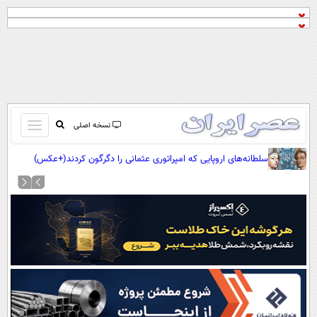
باز
نسخه اصلی
و
صفحه اول
سلطانه‌های اروپایی که امپراتوری عثمانی را دگرگون کردند(+عکس)
بسته
تماس با ما
کردن
آرشیو
منو
جستجو
نظرسنجی
آب و هوا
اوقات شرعی
پیوند ها
سواد زندگی